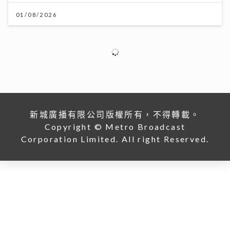
央視踢爆「劇毒養生茶」！服用3毫克可致死 網售生附子
偽裝農產品釀多宗中毒個案
30/07/2026
MC張天賦演唱會跳唱脫胎換骨 紅館舞台向母親告白 萬
人感動見證
08/07/2026