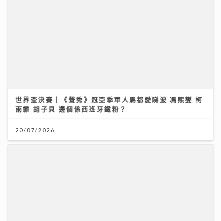
《勁爆樂勢力》｜周吉佩廣州一日三場熱血Busking 新
歌放閃甜到入心太太竟說「唔好聽」
28/07/2026