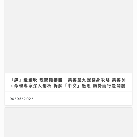
06/08/2026
世界盃決賽｜《聲秀》冠亞季軍人馬都愛睇波 馮熙燮 柯
雨霏 胡子貝 邊個係西班牙鐵粉？
20/07/2026