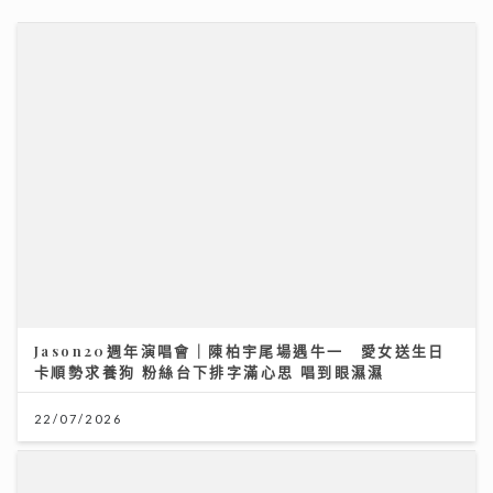
Jason20週年演唱會｜陳柏宇尾場遇牛一 愛女送生日
卡順勢求養狗 粉絲台下排字滿心思 唱到眼濕濕
22/07/2026
「鋒」繼續吹 靚靚陪審團 | 美容業九運翻身攻略 美容師
ｘ命理專家深入剖析 拆解「中女」迷思 順勢而行是關鍵