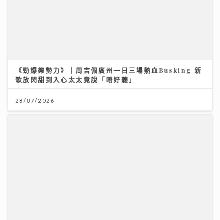
民生無小事｜家長與學生如何在DSE放榜前穩住陣腳 拆
解升學部署與情緒壓力關鍵
12/07/2026
【#豐味旅程】｜尖沙咀iSQUARE南海一號 維港全景的
南洋粵菜體驗 金榜醬煮大蝦與茶燻雞的航海日誌