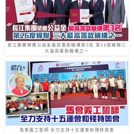
長江集團榮膺公益金最高籌款機構第3名 第26度蟬聯三
大最高籌款機構之一
馬會義工誓師 全力支持十五運會和殘特奧會