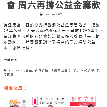
會 周六再撐公益金籌款
06/06/2025
長江集團一直熱心支持香港公益金慈善活動，連續
25年名列三大最高籌款機構之一。早於1999年起，
長江集團已透過各類籌款活動及多次啟動「長江捐
款熱線」，以等額配對公眾捐款的形式捐助公益
金，惠澤社群。
閱讀更多
18282
,
公益金
,
新城廣播
,
李嘉誠基金會
,
長江捐款熱線
,
長
江集團
相關文章：