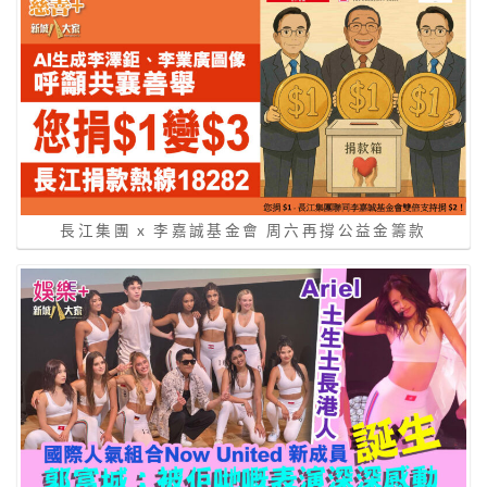
長江集團 x 李嘉誠基金會 周六再撐公益金籌款