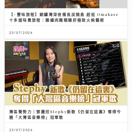
【#豐味旅程】銅鑼灣深夜備長炭燒鳥 超抵 Omakase
十多道味覺旅程：雞蠔肉雞頸雞肝極致火候藝術
23/07/2026
灣區聲勢力｜鄧麗欣Stephy新歌《仍留在這裏》奪得今
週「大灣區音樂榜」冠軍歌
23/07/2026