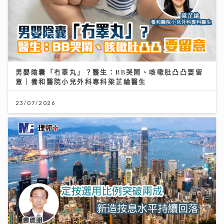
男嬰陰囊「冇睪丸」？醫生：BB哭鬧、咳嗽肚凸凸要留
意｜養和醫院小兒外科專科梁芷綸醫生
23/07/2026