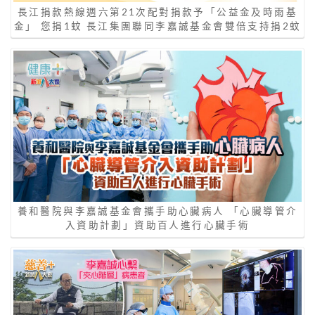
長江捐款熱線週六第21次配對捐款予「公益金及時雨基
金」 您捐1蚊 長江集團聯同李嘉誠基金會雙倍支持捐2蚊
養和醫院與李嘉誠基金會攜手助心臟病人 「心臟導管介
入資助計劃」資助百人進行心臟手術