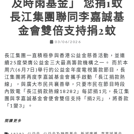
及時雨基金」 您捐1蚊
長江集團聯同李嘉誠基
金會雙倍支持捐2蚊
03/06/2026
長江集團一直積極參與香港公益金慈善活動，並連
續25度榮膺公益金三大最高籌款機構之一。 而於本
周六(6月7日)舉行的公益金年度電視籌款節目，長
江集團將再度李嘉誠基金會攜手啟動「長江捐款熱
線」，與廣大巿民共襄善舉，只要巿民在節目時段
內致電「長江捐款熱線18282」每認捐1元，長江集
團與李嘉誠基金會便會雙倍支持「捐2元」，將善款
「1變3」。
閱讀更多
18282
,
公益金
,
公益金及時雨基金
,
新城廣播
,
李嘉誠基金