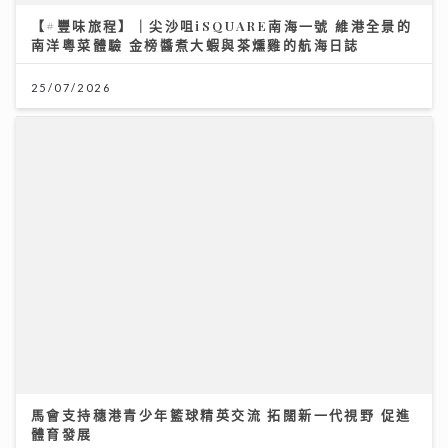
《Ben同Benson『Chur』到行》｜徐榮新劇演8歲智
障人士 角色極具挑戰盼再創收視佳績
09/07/2026