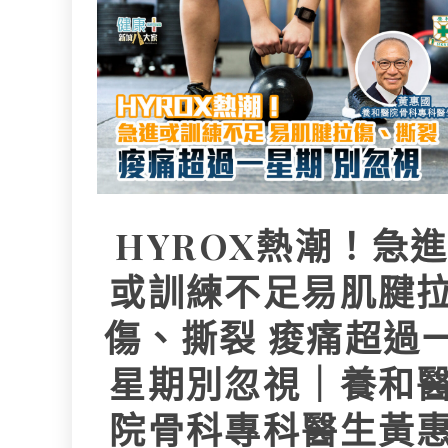
L
e
I
i
r
n
n
k
HYROX熱潮！急
或訓練不足易肌腱
傷、撕裂 痠痛超過
星期別忽視｜養和
院骨科專科醫生黃