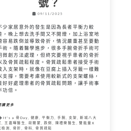
號？
09/11/2025
不少家居意外的發生是因為長者平衡力較
差，晚上想去洗手間又不開燈，加上浴室地
滑容易跌倒並導致骨折，情況嚴重甚至要動
手術。隨着醫學進步，很多手腕骨折手術可
用微創方法處理，但終究要視乎患者的骨折
以及骨質疏鬆程度。骨質疏鬆患者接受手術
放入支架時，就像在豆腐上插入牙籤一樣難
以支撐，需要考慮使用較新式的支架螺絲，
並好好處理患者的骨質疏鬆問題，讓手術事
半功倍。
閱讀更多
It's a 骨Day
,
健康
,
平衡力
,
手腕
,
支架
,
新城八大
家
,
王嘉暉醫生
,
荷爾蒙
,
跌倒
,
陳禮樂醫生
,
雙能量X
光檢測
,
骨折
,
骨科
,
骨質疏鬆