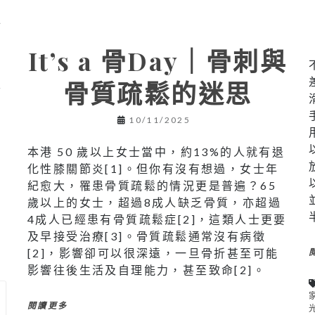
十
期
It’s a 骨Day｜骨刺與
骨質疏鬆的迷思
質
10/11/2025
本港 50 歲以上女士當中，約13%的人就有退
化性膝關節炎[1]。但你有沒有想過，女士年
紀愈大，罹患骨質疏鬆的情況更是普遍？65
歲以上的女士，超過8成人缺乏骨質，亦超過
4成人已經患有骨質疏鬆症[2]，這類人士更要
及早接受治療[3]。骨質疏鬆通常沒有病徵
[2]，影響卻可以很深遠，一旦骨折甚至可能
影響往後生活及自理能力，甚至致命[2]。
閱讀更多