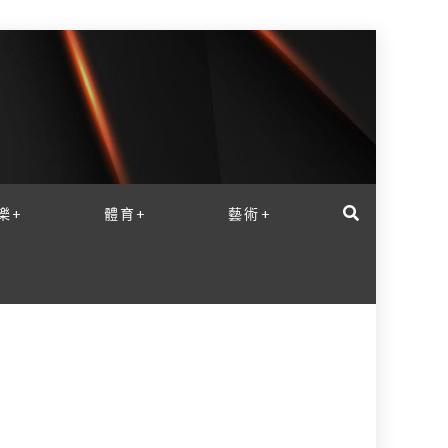
樂+
體育+
藝術+