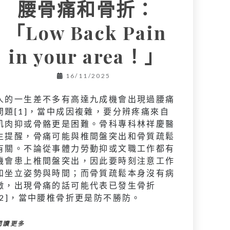
腰骨痛和骨折：
「Low Back Pain
in your area！」
16/11/2025
人的一生差不多有高達九成機會出現過腰痛
問題[1]，當中成因複雜，要分辨疼痛來自
肌肉抑或骨骼更是困難。骨科專科林祥慶醫
生提醒，骨痛可能與椎間盤突出和骨質疏鬆
有關。不論從事體力勞動抑或文職工作都有
機會患上椎間盤突出，因此要時刻注意工作
和坐立姿勢與時間；而骨質疏鬆本身沒有病
徵，出現骨痛的話可能代表已發生骨折
[2]，當中腰椎骨折更是防不勝防。
閱讀更多