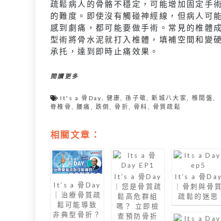
疏鬆病人的骨骼不穩定，可能增加固定手
的難度。即使沒有觸碰神經線，但病人可
感到劇痛，都可能要做手術。常見的椎體
型術將骨水泥就打入椎體，填補空間和變
承托，達到即時止痛效果。
閱讀更多
It's a 骨Day
,
健康
,
孫子敬
,
新城八大家
,
椎間盤
,
脊椎骨
,
腰痛
,
跌倒
,
骨折
,
骨科
,
骨質疏鬆
相關文章：
It’s a 骨Day
It’s a 骨Da
It’s a 骨Day
｜您是骨質疏
｜骨刺與骨
｜治療骨質疏
鬆高危群組
疏鬆的迷思
鬆可能導致
嗎？ 立即檢
非典型骨折？
查預防骨折