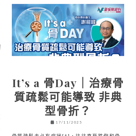
的
It’s a 骨Day｜治療骨
，
質疏鬆可能導致 非典
骨
型骨折？
這
17/11/2025
質
骨質疏鬆未必有症狀[1]，往往直至跌倒和骨