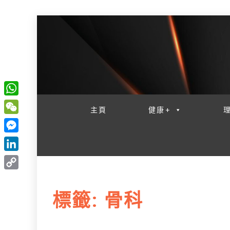
一網睇盡 八家大成
W
主頁
健康+
h
W
a
e
M
t
C
e
L
s
h
s
i
A
C
a
s
n
p
o
t
標籤:
骨科
e
k
p
p
n
e
y
g
d