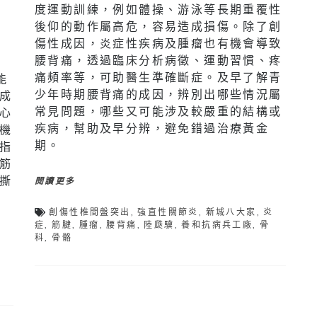
度運動訓練，例如體操、游泳等長期重覆性
後仰的動作屬高危，容易造成損傷。除了創
傷性成因，炎症性疾病及腫瘤也有機會導致
腰背痛，透過臨床分析病徵、運動習慣、疼
痛頻率等，可助醫生準確斷症。及早了解青
能
少年時期腰背痛的成因，辨別出哪些情況屬
成
常見問題，哪些又可能涉及較嚴重的結構或
心
疾病，幫助及早分辨，避免錯過治療黃金
機
期。
指
筋
撕
閱讀更多
創傷性椎間盤突出
,
強直性關節炎
,
新城八大家
,
炎
症
,
筋腱
,
腫瘤
,
腰背痛
,
陸瓞驥
,
養和抗病兵工廠
,
骨
科
,
骨骼