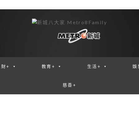
理財+
教育+
生活+
娛
慈善+