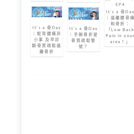
It’s a 骨Da
｜遠離腰骨
和骨折：
It's a 骨Day
It’s a 骨Day
「Low Bac
｜駝背腰痛非
｜手腕骨折是
Pain in you
小事 及早診
骨質疏鬆警
area！」
斷骨質疏鬆遠
號？
離骨折