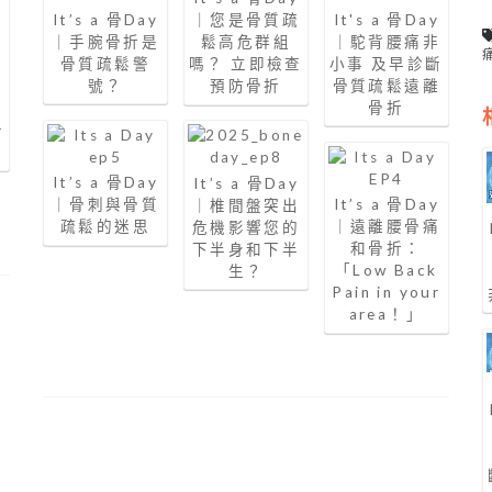
It’s a 骨Day
It's a 骨Day
｜您是骨質疏
｜手腕骨折是
｜駝背腰痛非
鬆高危群組
y
骨質疏鬆警
小事 及早診斷
嗎？ 立即檢查
痛
號？
骨質疏鬆遠離
預防骨折
骨折
k
r
It’s a 骨Day
It’s a 骨Day
｜骨刺與骨質
It’s a 骨Day
｜椎間盤突出
疏鬆的迷思
｜遠離腰骨痛
危機影響您的
和骨折：
下半身和下半
「Low Back
生？
Pain in your
area！」