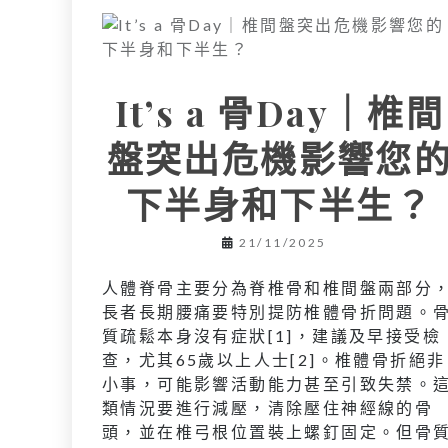
It’s a 骨Day｜椎間
盤突出危機影響您
下半身和下半生？
21/11/2025
人體脊骨主要分為脊椎骨和椎間盤兩部分
長者長期腰痛要特別提防椎體骨折問題。
質疏鬆本身沒有症狀[1]，建議及早接受檢
查，尤其65歲以上人士[2]。椎體骨折絕非
小事，可能影響活動能力甚至引致失禁。
類情況要進行減壓，清除壓住神經線的骨
頭，並在椎弓根位置裝上螺釘固定。但骨