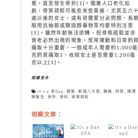
覺，直至發生骨折[1]。隨着人口老化加
劇，骨質疏鬆可能愈來愈普遍，尤其五六
歲以後的女士，或有荷爾蒙分泌問題、長
服用抗抽筋或類固醇藥物等均要特別注意
[1]。雖然年齡無法逆轉，但骨質疏鬆並非
衰老必然出現的現象。恆常運動和日常鈣
攝取十分重要，一個成年人需要約1,000毫
克鈣質攝取1，收經女士甚至需要1,200毫
克以上[1]。
閱讀更多
It's a 骨Day
,
健康
,
新城八大家
,
腰痛
,
鈣質
,
陳禮
樂醫生
,
骨折
,
骨科
,
骨質疏鬆
相關文章：