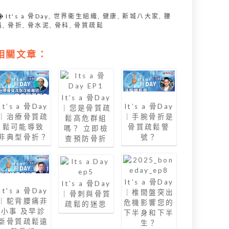
It's a 骨Day
,
世界衞生組織
,
健康
,
新城八大家
,
腰
痛
,
骨折
,
骨水泥
,
骨科
,
骨質疏鬆
相關文章：
It’s a 骨Day
It’s a 骨Day
It’s a 骨Day
｜您是骨質疏
｜治療骨質疏
｜手腕骨折是
鬆高危群組
鬆可能導致
骨質疏鬆警
嗎？ 立即檢
非典型骨折？
號？
查預防骨折
It’s a 骨Day
It’s a 骨Day
It's a 骨Day
｜椎間盤突出
｜骨刺與骨質
｜駝背腰痛非
危機影響您的
疏鬆的迷思
小事 及早診
下半身和下半
斷骨質疏鬆遠
生？