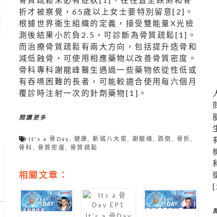
術
折才被察覺，65歲以上女士要特別留意[2]。
能
根據世界衞生組織的定義，接受雙能量X光檢
成
測後結果小於負2.5，可診斷為骨質疏鬆[1]。
硬
而治療骨質疏鬆有兩大方向，包括提升造骨和
減低蝕骨，可使用相應藥物以改善骨質密度。
骨科專科謝龍峰醫生遇過一些藥物依從性低或
有吞嚥困難的長者，可能較適合使用每六個月
覆診時注射一次的針劑藥物[1]。
閱讀更多
It's a 骨Day
,
健康
,
新城八大家
,
謝龍峰
,
跌倒
,
骨折
,
骨科
,
骨質密度
,
骨質疏鬆
相關文章：
y
質
It’s a 骨Day