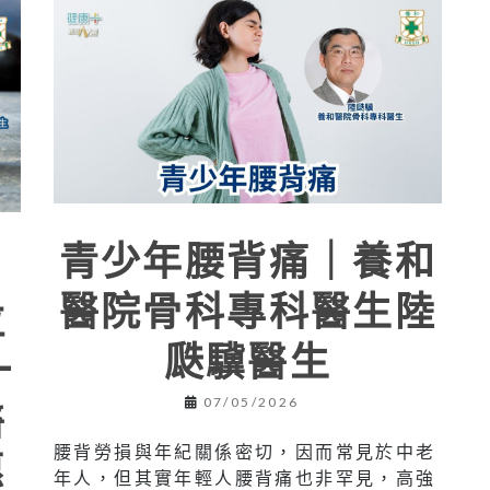
青少年腰背痛｜養和
進
醫院骨科專科醫生陸
拉
瓞驥醫生
一
醫
07/05/2026
腰背勞損與年紀關係密切，因而常見於中老
惠
年人，但其實年輕人腰背痛也非罕見，高強