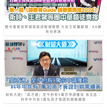
圈中基督徒齊撐首屆詩歌頒獎禮 大肚王君馨獻唱：BB都
有份表演
財知大道|「高才通」至今約有9萬宗申請獲批 孫玉菡：
料年中共有1萬名高才簽證到期需續簽