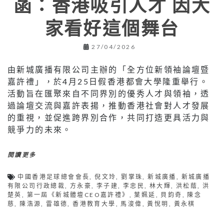
菡：香港吸引人才 因大
家看好這個舞台
27/04/2026
由新城廣播有限公司主辦的「全方位新領袖論壇暨
嘉許禮」，於4月25日假香港都會大學隆重舉行。
活動旨在匯聚來自不同界別的優秀人才與領袖，透
過論壇交流與嘉許表揚，推動香港社會對人才發展
的重視，並促進跨界別合作，共同打造更具活力與
競爭力的未來。
閱讀更多
中國香港足球總會會長
,
倪文玲
,
劉掌珠
,
新城廣播
,
新城廣播
有限公司行政總裁
,
方永豪
,
李子建
,
李忠民
,
林大輝
,
洪松蔭
,
洪
楚英
,
第一屆《新城體壇CEO嘉許禮》
,
葉姵延
,
貝鈞奇
,
陳念
慈
,
陳浩源
,
雷雄德
,
香港教育大學
,
馬浚偉
,
黃悅明
,
黃永棋