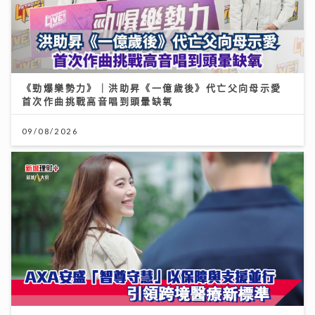
《勁爆樂勢力》｜洪助昇《一億歲後》代亡父向母示愛
首次作曲挑戰高音唱到頭暈缺氧
09/08/2026