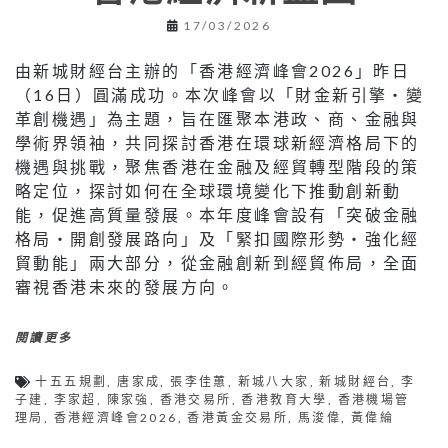
17/03/2026
由新城財經台主辦的「香港經濟峰會2026」昨日
（16日）圓滿成功。本次峰會以「財金新引擎‧變
革創機遇」為主題，旨在匯聚本港政、商、金融與
學術界領袖，共同探討香港在環球新經濟格局下的
機遇與挑戰，聚焦香港在金融及經貿轉型階段的策
略定位，探討如何在全球環境變化下推動創新動
能，促進高質量發展。本年度峰會設有「突破金融
格局‧開創發展路向」及「緊扣國際形勢‧強化經
貿動能」兩大部分，從金融創新到經貿佈局，全面
審視香港未來的發展方向。
閱讀更多
十五五規劃
,
唐家成
,
張李佳蕙
,
新城八大家
,
新城財經台
,
李
子建
,
李家超
,
陳家強
,
香港交易所
,
香港教育大學
,
香港機場管
理局
,
香港經濟峰會2026
,
香港黃金交易所
,
馬浚偉
,
黃偉綸