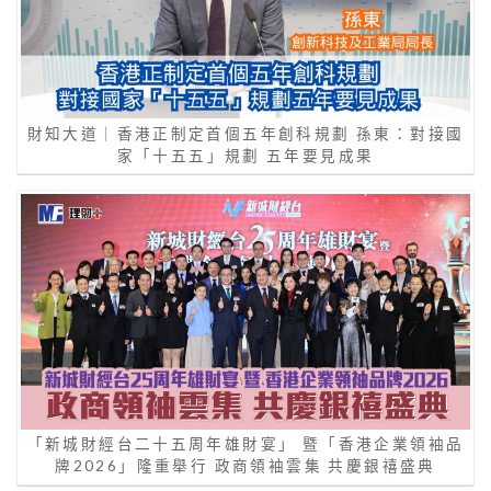
財知大道｜香港正制定首個五年創科規劃 孫東：對接國
家「十五五」規劃 五年要見成果
「新城財經台二十五周年雄財宴」 暨「香港企業領袖品
牌2026」隆重舉行 政商領袖雲集 共慶銀禧盛典