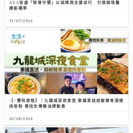
AXA安盛「智尊守慧」以保障與支援並行 引領跨境醫
療新標準
31/07/2026
【#豐味旅程】｜九龍城深夜食堂 泰國直送胡椒豬骨湯燒
肉卷粉 尋找失傳豬油撈飯香
02/08/2026