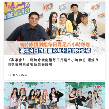
《梨事會》｜唐詩詠讚劇組每日畀足八小時休息 潘燦良
回到舊居彩虹邨拍劇好感觸
29/07/2026