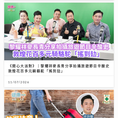
《開心大派對》｜黎耀祥麥長青分享拍攝旅遊節目辛酸史
敦煌花百多元騎駱駝「搖到攰」
11/07/2026