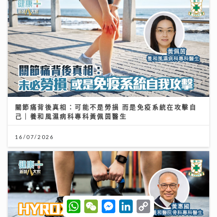
關節痛背後真相：可能不是勞損 而是免疫系統在攻擊自
己｜養和風濕病科專科黃佩茵醫生
16/07/2026
W
W
M
L
C
h
e
e
i
o