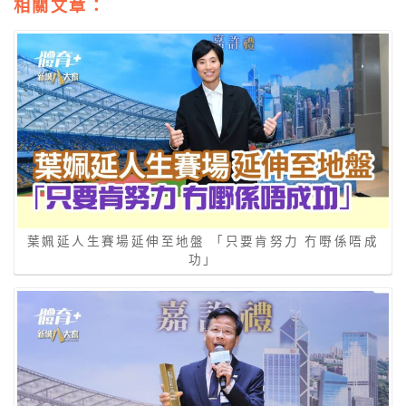
相關文章：
葉姵延人生賽場延伸至地盤 「只要肯努力 冇嘢係唔成
功」