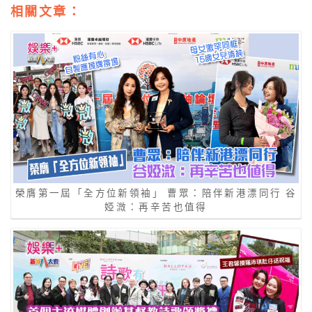
相關文章：
榮膺第一屆「全方位新領袖」 曹眾：陪伴新港漂同行 谷
婭溦：再辛苦也值得