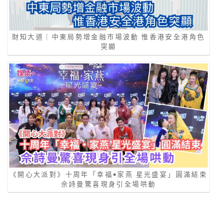
財知大道｜中東局勢增金融市場波動 惟香港安全港角色
突顯
《開心大派對》十周年「幸福•家燕 星光盛宴」圓滿結束
佘詩曼驚喜現身引全場哄動