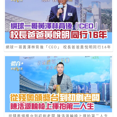
網球一哥黃澤林背後「CEO」 校長爸爸黃悅明同行16年
從殘奧頒獎台到初創老闆 陳浩源輪椅上揮拍第二人生