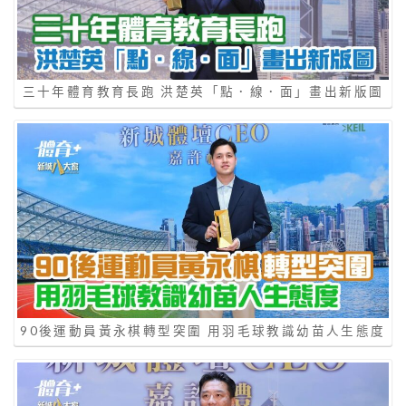
三十年體育教育長跑 洪楚英「點．線．面」畫出新版圖
90後運動員黃永棋轉型突圍 用羽毛球教識幼苗人生態度