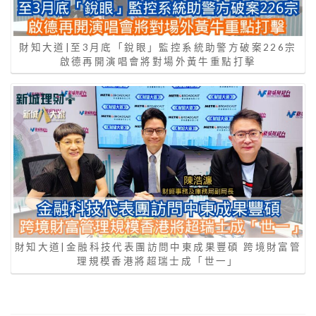
財知大道|至3月底「銳眼」監控系統助警方破案226宗
啟德再開演唱會將對場外黃牛重點打擊
財知大道|金融科技代表團訪問中東成果豐碩 跨境財富管
理規模香港將超瑞士成「世一」