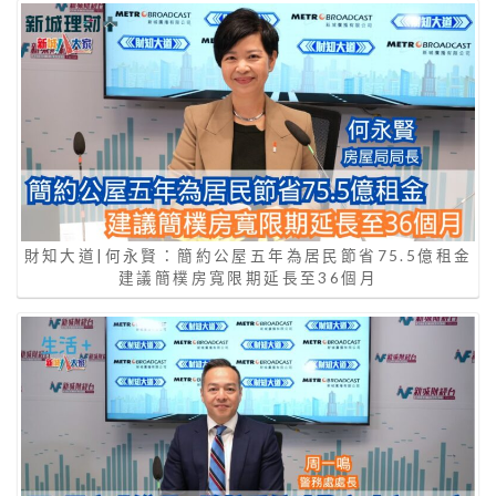
財知大道|何永賢：簡約公屋五年為居民節省75.5億租金
建議簡樸房寬限期延長至36個月