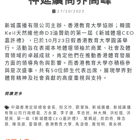
27/10/2025
新城廣播有限公司主辦、香港教育大學協辦；韓國
Keil天然維他命D3油贊助的第一屆《新城體壇CEO
嘉許禮》，已於10月23日假香港教育大學圓滿舉
行。活動旨在表揚本地體壇領袖於商業、社會及體
育領域的卓越成就，肯定他們在推動香港體育發展
方面的領導角色與影響。而香港教育大學亦積極參
與是次盛事，共有50位師生代表出席，展現學界對
體育精神及社會貢獻的高度重視與支持。
閱讀更多
中國香港足球總會會長
,
倪文玲
,
劉掌珠
,
新城廣播
,
新城廣播
有限公司行政總裁
,
方永豪
,
李子建
,
李忠民
,
林大輝
,
洪松蔭
,
洪
楚英
,
第一屆《新城體壇CEO嘉許禮》
,
葉姵延
,
貝鈞奇
,
陳念
慈
,
陳浩源
,
雷雄德
,
香港教育大學
,
馬浚偉
,
黃悅明
,
黃永棋