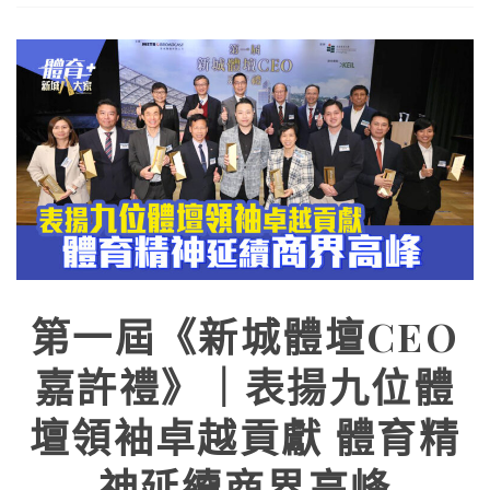
第一屆《新城體壇CEO
嘉許禮》｜表揚九位體
壇領袖卓越貢獻 體育精
神延續商界高峰