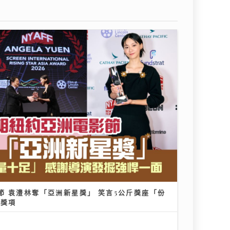
節 袁澧林奪「亞洲新星獎」 笑言5公斤獎座「份
多獎項