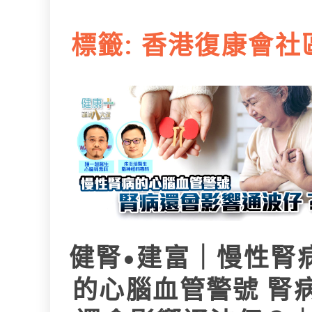
L
e
I
i
r
標籤:
香港復康會社
n
n
k
健腎•建富｜慢性腎
的心腦血管警號 腎