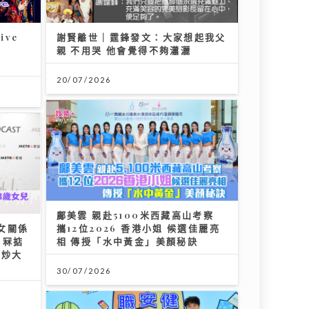
ive
謝賢離世｜霆鋒發文：大家想起我父
親 不用哭 他會覺得不夠瀟灑
20/07/2026
鄺美雲 親赴5100米西藏高山考察
女關係
攜12位2026 香港小姐 候選佳麗亮
」冧掂
相 傳授「水中黃金」美顏秘訣
「炒大
30/07/2026