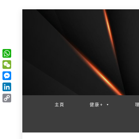
W
一網睇盡 八家大成
h
W
a
e
M
t
C
e
L
s
h
s
i
主頁
健康+
A
C
a
s
n
p
o
t
e
k
p
p
n
e
y
g
d