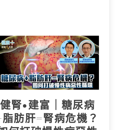
健腎•建富｜糖尿病
+脂肪肝=腎病危機？