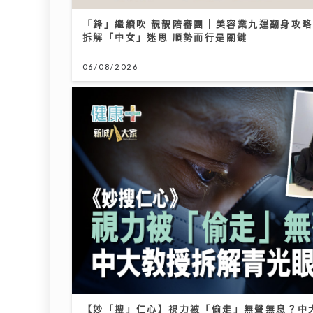
「鋒」繼續吹 靚靚陪審團 | 美容業九運翻身攻
拆解「中女」迷思 順勢而行是關鍵
06/08/2026
【妙「搜」仁心】視力被「偷走」無聲無息？中