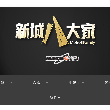
理財+
教育+
生活+
娛
慈善+