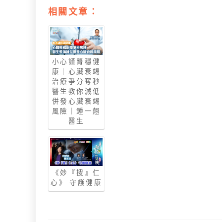
相關文章：
小心謹腎穩健
康｜心臟衰竭
治療爭分奪秒
醫生教你減低
併發心臟衰竭
風險｜鍾一翹
醫生
《妙『搜』仁
心》 守護健康