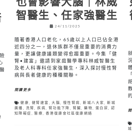
也會影響大腦｜林威
｜
智醫生、任家強醫生
培
24/11/2025
隨著香港人口老化，65歲以上人口已佔全港
近四分之一，退休族群不僅是重要的消費力
量，更讓健康議題變得愈趨重要。今集「健
險
腎•建富」邀請到家庭醫學專科林威智醫生
心
及老人科專科任家強醫生，深入探討慢性腎
醫
病與長者健康的種種關聯。
閱讀更多
健康
,
健腎建富
,
大腦
,
慢性腎病
,
新城八大家
,
新城
廣播
,
洗腎
,
疾病
,
腎功能下降
,
腎臟
,
藥物
,
蛋白尿
,
認
知障礙症
,
醫療
,
香港復康會社區復康網絡
港