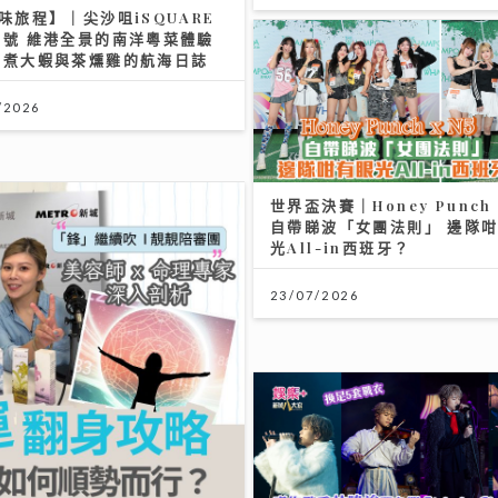
味旅程】｜尖沙咀iSQUARE
一號 維港全景的南洋粵菜體驗
醬煮大蝦與茶燻雞的航海日誌
/2026
世界盃決賽｜Honey Punch 
自帶睇波「女團法則」 邊隊
光All-in西班牙？
23/07/2026