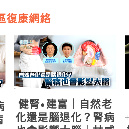
區復康網絡
健腎•建富｜自然老
病
化還是腦退化？腎病
病