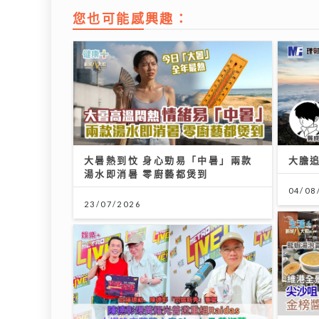
您也可能感興趣：
大暑熱到忟 身心勁易「中暑」兩款
大膽追
湯水即消暑 零廚藝都煲到
04/08
23/07/2026