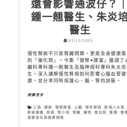
還會影響通波仔？
鍾一翹醫生、朱炎
醫生
01/12/2025
慢性腎病不只是腎臟問題，更是全身健康風
的「催化劑」。今集「健腎•建富」邀請了
臟科專科鍾一翹醫生及腦神經科專科朱炎培
生，深入講解慢性腎病如何影響心腦血管健
康，並分享同時保護心、腦、腎的訣竅。
閱讀更多
三高
,
健康
,
健腎建富
,
心臟
,
慢性腎病
,
新城八大家
,
新城廣播
,
疾病
,
腎小球
,
腎臟
,
藥物
,
蛋白尿
,
醫療
,
香
復康會社區復康網絡