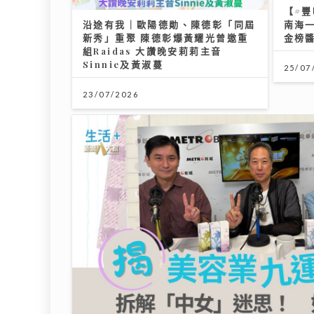
【#豐
沿途有我｜歐陽德勛、陳德彰「同屆
南海
新秀」重聚 陳德彰爆黃耀光曾邀重
金榜
組Raidas 大讚晚安莉莉主音
Sinnie及黃淑蔓
25/07
23/07/2026