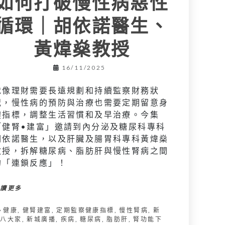
如何打破慢性病惡性
循環｜胡依諾醫生、
黃煒燊教授
16/11/2025
就像理財需要長遠規劃和持續監察財務狀
況，慢性病的預防與治療也需要定期留意身
體指標，調整生活習慣和及早治療。今集
「健腎•建富」邀請到內分泌及糖尿科專科
胡依諾醫生，以及肝臟及腸胃科專科黃煒燊
教授，拆解糖尿病、脂肪肝與慢性腎病之間
的「連鎖反應」！
閱讀更多
健康
,
健腎建富
,
定期監察健康指標
,
慢性腎病
,
新
城八大家
,
新城廣播
,
疾病
,
糖尿病
,
脂肪肝
,
腎功能下