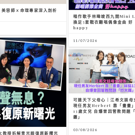
唱作歌手林暐竣西九開Mini L
略 美容師ｘ命理專家深入剖析
換足5套戰衣翻唱偶像金曲 好
happy
11/07/2026
可連天下父母心｜江希文談母
現任男友Herbert 靠「畫畫
13歲女兒 自爆曾因管教問題
鑊」
03/08/2026
大教授拆解青光眼復原新曙光