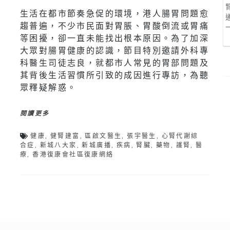
生活在都市節奏急促的環境，港人腸胃問題愈
趨普遍，不少市民面對胃脹、胃酸倒流或胃痛
等困擾，卻一直未能找出根本原因。為了加深
大眾對腸胃健康的認識，節目特別邀請外科專
科醫生司徒志良，就都市人常見的胃部問題及
其背後生活習慣所引致的成因進行專訪，為聽
眾釋疑解惑。
閱讀更多
健康
,
健腎建富
,
區啟文醫生
,
張宇醫生
,
心腎代謝綜
合症
,
新城八大家
,
新城廣播
,
疾病
,
腎臟
,
藥物
,
護腎
,
醫
療
,
香港復康會社區復康網絡