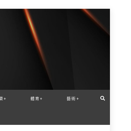
樂+
體育+
藝術+