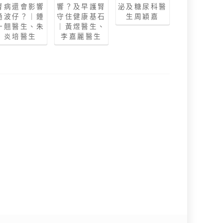
腎病還會影響
響？及早護腎
泌及糖尿科醫
通波仔？｜鍾
守住健康基石
生周穎嘉
一翹醫生、朱
｜黃煜醫生、
炎培醫生
李嘉麗醫生