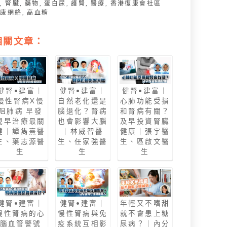
降
,
腎臟
,
藥物
,
蛋白尿
,
護腎
,
醫療
,
香港復康會社區
復康網絡
,
高血糖
相關文章：
健腎•建富｜
健腎•建富｜
健腎•建富｜
慢性腎病X慢
自然老化還是
心肺功能受損
阻肺病 早發
腦退化？腎病
和腎病有關？
現早治療最關
也會影響大腦
及早投資腎臟
鍵｜譚雋熹醫
｜林威智醫
健康｜張宇醫
生、葉志源醫
生、任家強醫
生、區啟文醫
生
生
生
健腎•建富｜
健腎•建富｜
年輕又不嗜甜
慢性腎病的心
慢性腎病與免
就不會患上糖
腦血管警號
疫系統互相影
尿病？｜內分