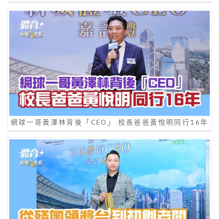
網球一哥黃澤林背後「CEO」 校長爸爸黃悅明同行16年