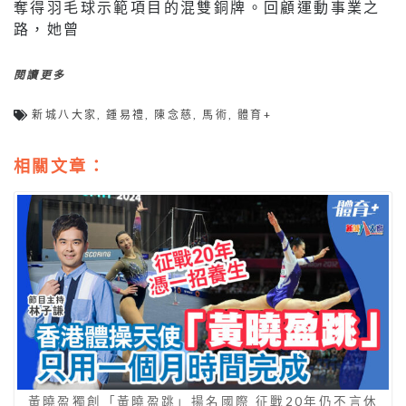
奪得羽毛球示範項目的混雙銅牌。回顧運動事業之
路，她曾
閱讀更多
新城八大家
,
鍾易禮
,
陳念慈
,
馬術
,
體育+
相關文章：
黃曉盈獨創「黃曉盈跳」揚名國際 征戰20年仍不言休