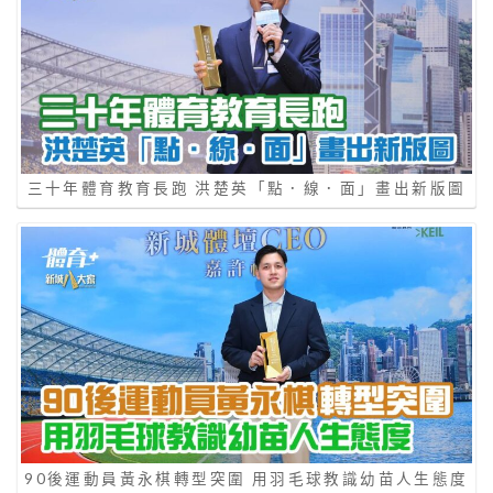
三十年體育教育長跑 洪楚英「點．線．面」畫出新版圖
90後運動員黃永棋轉型突圍 用羽毛球教識幼苗人生態度