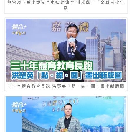
無資源下踩出香港單車運動傳奇 洪松蔭：千金難買少年
窮
三十年體育教育長跑 洪楚英「點．線．面」畫出新版圖