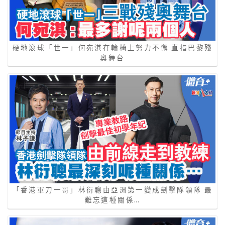
硬地滾球「世一」何宛淇在輪椅上努力不懈 直指巴黎殘
奧舞台
「香港軍刀一哥」林衍聰由亞洲第一變成劍擊隊領隊 最
難忘這種關係…