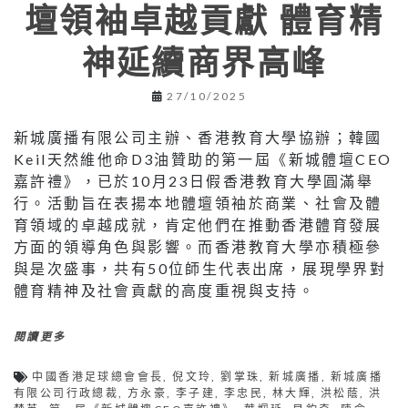
壇領袖卓越貢獻 體育精
神延續商界高峰
27/10/2025
新城廣播有限公司主辦、香港教育大學協辦；韓國
Keil天然維他命D3油贊助的第一屆《新城體壇CEO
嘉許禮》，已於10月23日假香港教育大學圓滿舉
行。活動旨在表揚本地體壇領袖於商業、社會及體
育領域的卓越成就，肯定他們在推動香港體育發展
方面的領導角色與影響。而香港教育大學亦積極參
與是次盛事，共有50位師生代表出席，展現學界對
體育精神及社會貢獻的高度重視與支持。
閱讀更多
中國香港足球總會會長
,
倪文玲
,
劉掌珠
,
新城廣播
,
新城廣播
有限公司行政總裁
,
方永豪
,
李子建
,
李忠民
,
林大輝
,
洪松蔭
,
洪