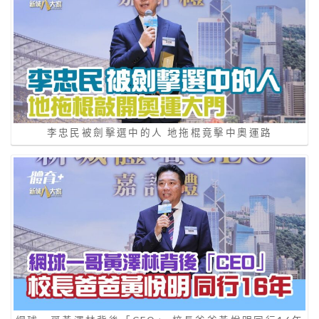
李忠民被劍擊選中的人 地拖棍竟擊中奧運路