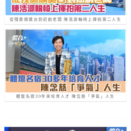
從殘奧頒獎台到初創老闆 陳浩源輪椅上揮拍第二人生
體壇名宿30年來培育人才 陳念慈「爭氣」人生