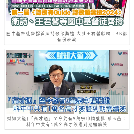
圈中基督徒齊撐首屆詩歌頒獎禮 大肚王君馨獻唱：BB都
有份表演
財知大道|「高才通」至今約有9萬宗申請獲批 孫玉菡：
料年中共有1萬名高才簽證到期需續簽