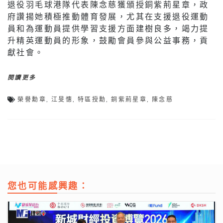
退役羽毛球港隊代表陳念慈獲頒授銅紫荊星章，政
府讚揚她積極推動體育發展，尤其在支援退役運動
員和為運動員提供學習支援方面建樹良多，竭力提
升精英運動員的形象，鼓勵會員參與公益事務，貢
獻社會。
閱讀更多
榮譽勳章
,
江旻憓
,
特區授勳
,
銅紫荊星章
,
陳念慈
您也可能感興趣：