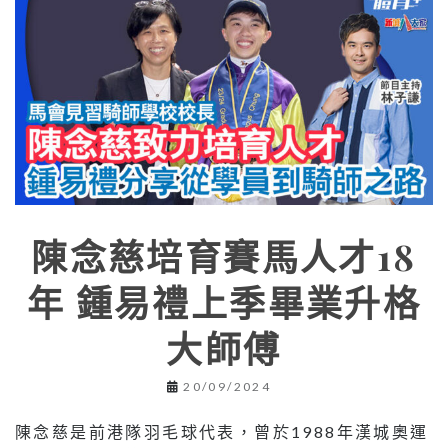
陳念慈培育賽馬人才18
年 鍾易禮上季畢業升格
大師傅
20/09/2024
陳念慈是前港隊羽毛球代表，曾於1988年漢城奧運