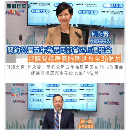
財知大道|何永賢：簡約公屋五年為居民節省75.5億租金
建議簡樸房寬限期延長至36個月