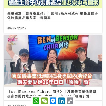
央視踢爆「劇毒養生茶」！服用3毫克可致死 網售生附子
偽裝農產品釀多宗中毒個案
30/07/2026
《Ben同Benson『Chur』到行》｜袁潔儀事業低潮期
孤身勇闖內地登台 兩夫妻愛足26年日日「啜啜」聲
W
W
M
L
C
h
e
e
i
o