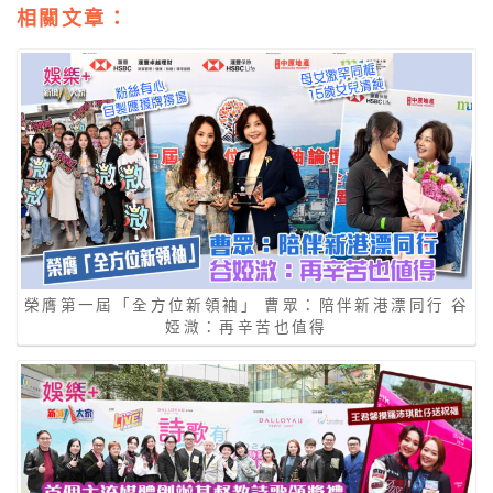
相關文章：
榮膺第一屆「全方位新領袖」 曹眾：陪伴新港漂同行 谷
婭溦：再辛苦也值得