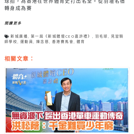
球拍，為香港在世界體育史打出名堂。從羽壇名宿
轉身成為賽
閱讀更多
新城廣播
,
第一屆《新城體壇CEO嘉許禮》
,
羽毛球
,
見習騎
師學校
,
運動員
,
陳念慈
,
香港賽馬會
,
體育
相關文章：