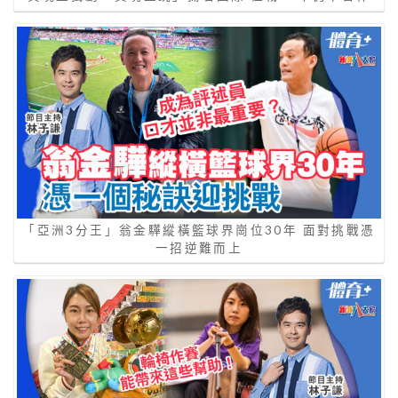
「亞洲3分王」翁金驊縱橫籃球界崗位30年 面對挑戰憑
一招逆難而上