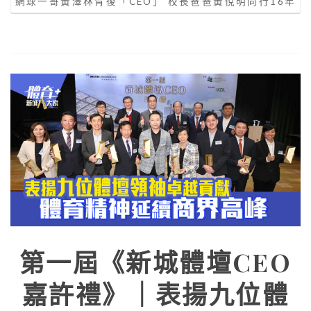
網球一哥黃澤林背後「CEO」 校長爸爸黃悅明同行16年
第一屆《新城體壇CEO
嘉許禮》｜表揚九位體