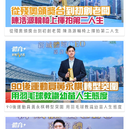
從殘奧頒獎台到初創老闆 陳浩源輪椅上揮拍第二人生
90後運動員黃永棋轉型突圍 用羽毛球教識幼苗人生態度