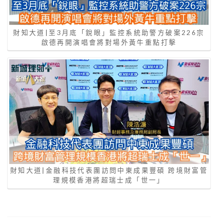
財知大道|至3月底「銳眼」監控系統助警方破案226宗
啟德再開演唱會將對場外黃牛重點打擊
財知大道|金融科技代表團訪問中東成果豐碩 跨境財富管
理規模香港將超瑞士成「世一」