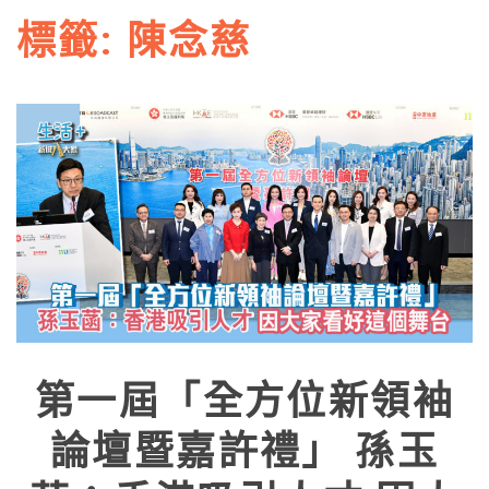
標籤:
陳念慈
第一屆「全方位新領袖
論壇暨嘉許禮」 孫玉