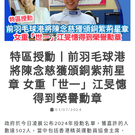
特區授勳丨前羽毛球港
將陳念慈獲頒銅紫荊星
章 女重「世一」江旻憓
得到榮譽勳章
01/07/2024
政府於今日凌晨公布2024年授勳名單，獲嘉許的人
數達502人，當中包括香港精英運動員協會主席、