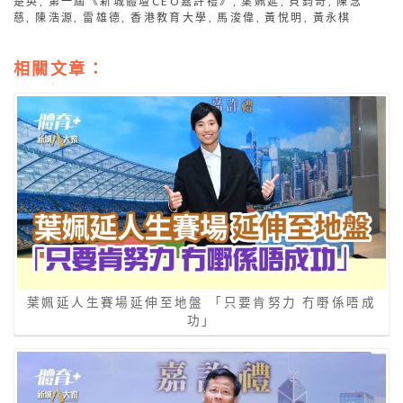
楚英
,
第一屆《新城體壇CEO嘉許禮》
,
葉姵延
,
貝鈞奇
,
陳念
慈
,
陳浩源
,
雷雄德
,
香港教育大學
,
馬浚偉
,
黃悅明
,
黃永棋
相關文章：
葉姵延人生賽場延伸至地盤 「只要肯努力 冇嘢係唔成
功」