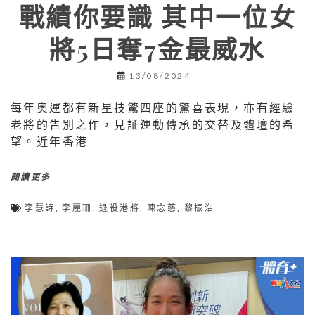
戰績你要識 其中一位女
將5日奪7金最威水
13/08/2024
每年奧運都有新星技驚四座的驚喜表現，亦有經驗
老將的告別之作，見証運動傳承的交替及體壇的希
望。近年香港
閱讀更多
李慧詩
,
李麗珊
,
退役港將
,
陳念慈
,
黎振浩