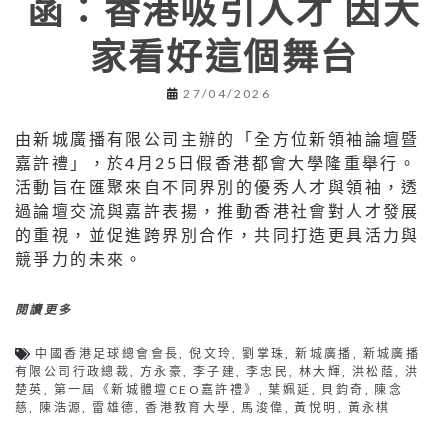
菡：香港吸引人才 因大
家看好這個舞台
27/04/2026
由新城廣播有限公司主辦的「全方位新領袖論壇暨
嘉許禮」，於4月25日假香港都會大學隆重舉行。
活動旨在匯聚來自不同界別的優秀人才與領袖，透
過論壇交流與嘉許表揚，推動香港社會對人才發展
的重視，並促進跨界別合作，共同打造更具活力與
競爭力的未來。
閱讀更多
中國香港足球總會會長
,
倪文玲
,
劉掌珠
,
新城廣播
,
新城廣播
有限公司行政總裁
,
方永豪
,
李子建
,
李忠民
,
林大輝
,
洪松蔭
,
洪
楚英
,
第一屆《新城體壇CEO嘉許禮》
,
葉姵延
,
貝鈞奇
,
陳念
慈
,
陳浩源
,
雷雄德
,
香港教育大學
,
馬浚偉
,
黃悅明
,
黃永棋