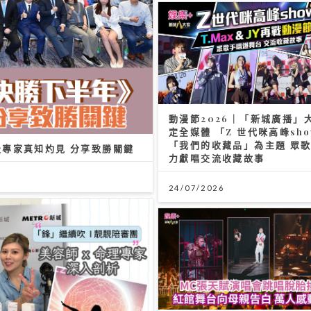
動漫節2026｜「新城廣播」
定全媒體 「Z 世代咪高峰sh
「我們的收藏品」為主題 眾
級專家真知灼見 分享致勝關鍵
力獻唱交流收藏故事
24/07/2026
MC張天賦演唱會跳唱脫胎換骨
舞台向母親告白 萬人感動見
08/07/2026
略 美容師ｘ命理專家深入剖析