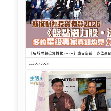
《新城財經投資博覽2026》盛況空前 多位星
11/07/2026
「鋒」繼續吹 靚靚陪審團 | 美容業九運翻身攻