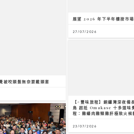
瞓覺被咬頭髮無奈要戴頭套
【#豐味旅程】銅鑼灣深夜備
鳥 超抵 Omakase 十多道味
程：雞蠔肉雞頸雞肝極致火候
23/07/2026