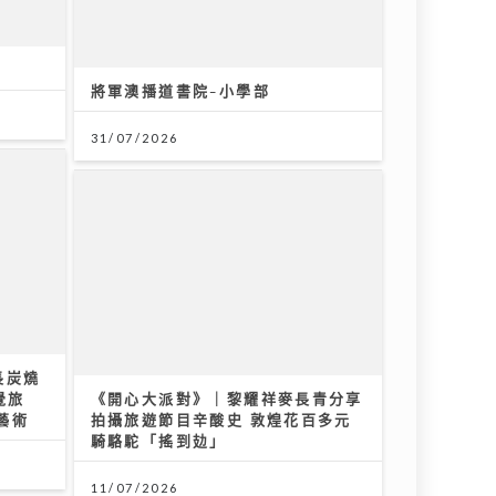
長炭燒
覺旅
《開心大派對》｜黎耀祥麥長青分享
藝術
拍攝旅遊節目辛酸史 敦煌花百多元
騎駱駝「搖到攰」
11/07/2026