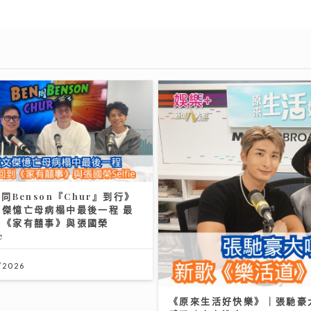
n同Benson『Chur』到行》
文傑憶亡母病榻中最後一程 最
到《家有囍事》與張國榮
e
/2026
《原來生活好快樂》｜張馳豪