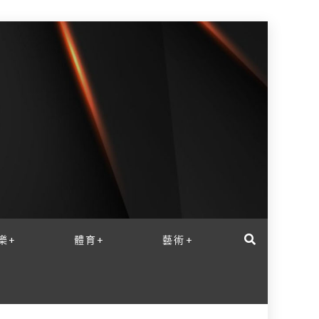
樂+
體育+
藝術+