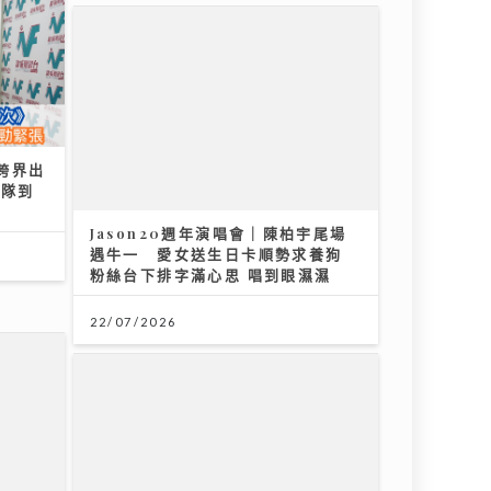
跨界出
港隊到
Jason20週年演唱會｜陳柏宇尾場
遇牛一 愛女送生日卡順勢求養狗
粉絲台下排字滿心思 唱到眼濕濕
22/07/2026
場
將軍澳播道書院-小學部
31/07/2026