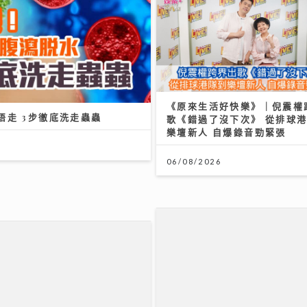
《原來生活好快樂》｜倪震權
歌《錯過了沒下次》 從排球
樂壇新人 自爆錄音勁緊張
唔走 3步徹底洗走蟲蟲
06/08/2026
展望 2026 年下半年樓按市
27/07/2026