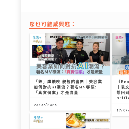
您也可能感興趣：
「鋒」繼續吹 靚靚陪審團 | 美容業
《Be
如何對抗AI潮流？著名MV導演:
｜袁
「真實個案」才是流量
想回
Selfi
23/07/2026
17/07