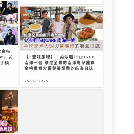
大會指
ow」以
【#豐味旅程】｜尖沙咀iSQUARE
歌手傾
南海一號 維港全景的南洋粵菜體驗
金榜醬煮大蝦與茶燻雞的航海日誌
25/07/2026
 紅館
Jason20週年演唱會｜陳柏宇尾場
證
遇牛一 愛女送生日卡順勢求養狗
粉絲台下排字滿心思 唱到眼濕濕
22/07/2026