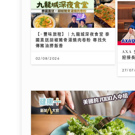
【#豐味旅程】｜九龍城深夜食堂 泰
國直送胡椒豬骨湯燒肉卷粉 尋找失
AX
傳豬油撈飯香
迎接
02/08/2026
27/07