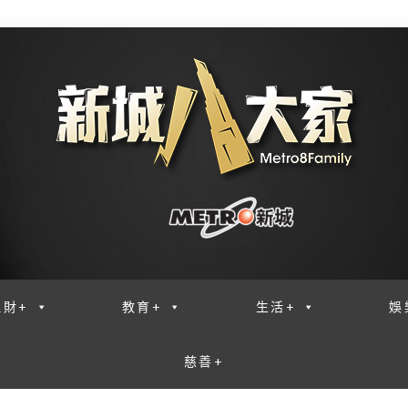
理財+
教育+
生活+
娛
慈善+