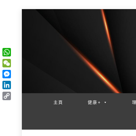
W
一網睇盡 八家大成
h
W
a
e
M
t
C
e
L
s
h
s
i
主頁
健康+
A
C
a
s
n
p
o
t
e
k
p
p
n
e
y
g
d