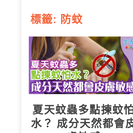
L
e
I
i
r
標籤:
防蚊
n
n
k
夏天蚊蟲多點揀蚊
水？ 成分天然都會