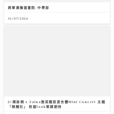
JC陳詠桐 x Zaina施匡翹首度合體Mini Concert 主題
「桐翹社」 校服look敬請期待
02/08/2026