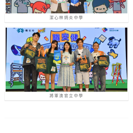
潔心林炳炎中學
將軍澳官立中學