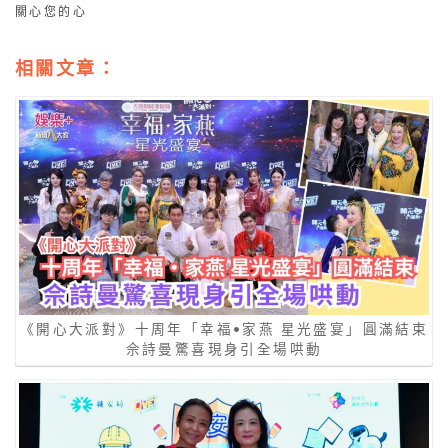
關心您的心
相關文章：
《開心大派對》十周年「幸福•家燕 星光盛宴」圓滿結束
佘詩曼驚喜現身引全場哄動