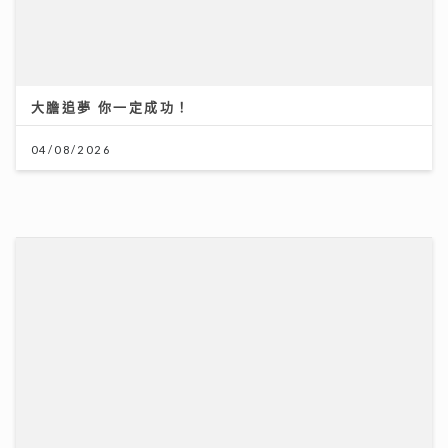
大膽追夢 你一定成功！
04/08/2026
「鋒」繼續吹 靚靚陪審團 | 美容業九運翻身攻略 美容師
ｘ命理專家深入剖析 拆解「中女」迷思 順勢而行是關鍵
06/08/2026