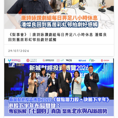
《梨事會》｜唐詩詠讚劇組每日畀足八小時休息 潘燦良
回到舊居彩虹邨拍劇好感觸
29/07/2026