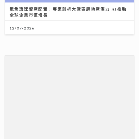
美心月餅｜美心麻辣牛肉、XO醬豬肉月餅、COVA黑芝
麻 全新口味挑戰味蕾 直擊流心奶黃製作
27/07/2026