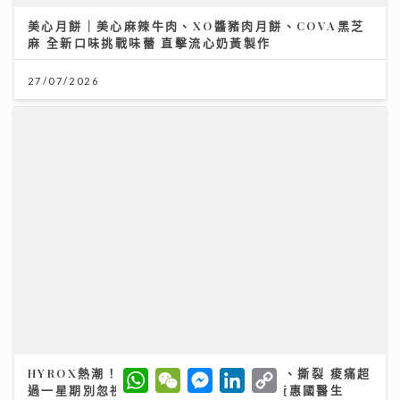
HYROX熱潮！急進或訓練不足易肌腱拉傷、撕裂 痠痛超
過一星期別忽視｜養和醫院骨科專科醫生黃惠國醫生
06/08/2026
W
W
M
L
C
h
e
e
i
o