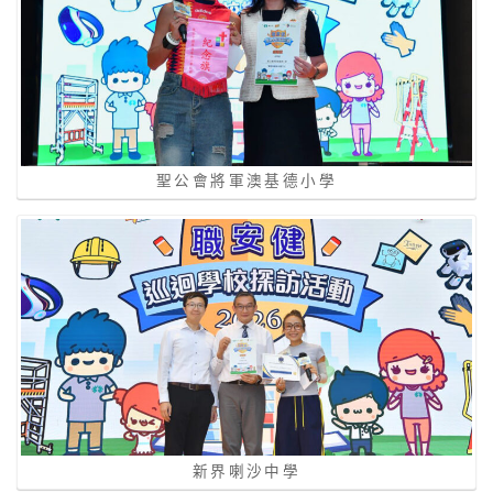
聖公會將軍澳基德小學
新界喇沙中學