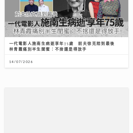
民生無小事｜安老政策面臨挑戰 管浩鳴倡善用大灣區及
樂齡科技
19/07/2026