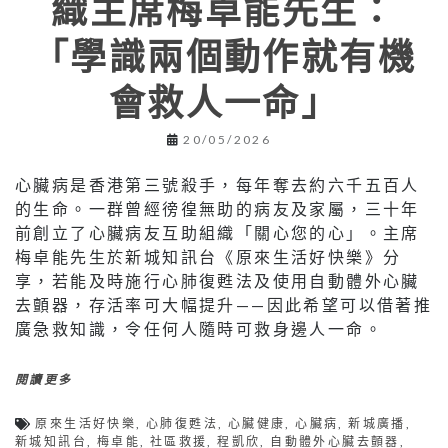
織主席梅卓能先生：
「學識兩個動作就有機
會救人一命」
20/05/2026
心臟病是香港第三號殺手，每年奪去約六千五百人
的生命。一群曾經徬徨無助的病友及家屬，三十年
前創立了心臟病友互助組織「關心您的心」。主席
梅卓能先生於新城知訊台《原來生活好快樂》分
享，若能及時施行心肺復甦法及使用自動體外心臟
去顫器，存活率可大幅提升——因此希望可以借著推
廣急救知識，令任何人隨時可救身邊人一命。
閱讀更多
原來生活好快樂
,
心肺復甦法
,
心臟健康
,
心臟病
,
新城廣播
,
新城知訊台
,
梅卓能
,
社區救援
,
程凱欣
,
自動體外心臟去顫器
,