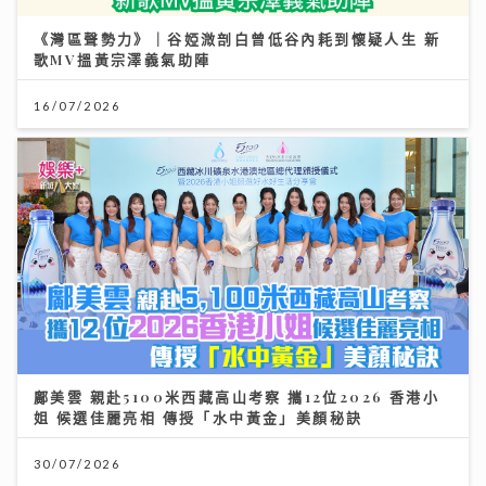
《灣區聲勢力》｜谷婭溦剖白曾低谷內耗到懷疑人生 新
歌MV搵黃宗澤義氣助陣
16/07/2026
鄺美雲 親赴5100米西藏高山考察 攜12位2026 香港小
姐 候選佳麗亮相 傳授「水中黃金」美顏秘訣
30/07/2026