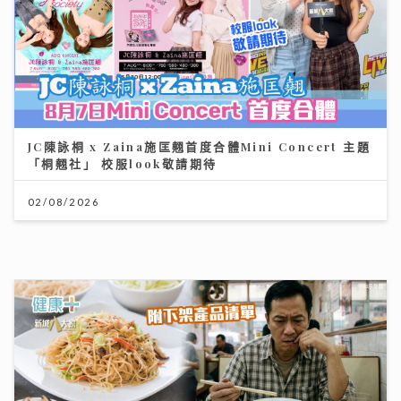
JC陳詠桐 x Zaina施匡翹首度合體Mini Concert 主題
「桐翹社」 校服look敬請期待
02/08/2026
台灣米粉驗出一級致癌物甲醛！專家教你揀米粉秘訣與 2
招自救去毒法
28/07/2026