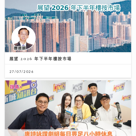
展望 2026 年下半年樓按市場
27/07/2026
《梨事會》｜唐詩詠讚劇組每日畀足八小時休息 潘燦良
回到舊居彩虹邨拍劇好感觸
29/07/2026