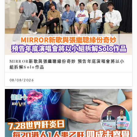
MIRROR新歌與張繼聰緣份奇妙 預告年底演唱會將以小
組拆解Solo作品
08/08/2026
7.28世界肝炎日 每20港人1人患乙肝 四成未察覺 籲市民
做免費快測防肝癌
28/07/2026