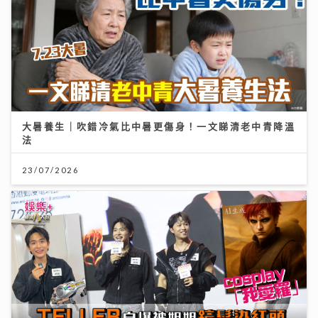
大暑養生｜吹錯冷氣比中暑更傷身！一文睇清老中青降溫
法
23/07/2026
動漫節2026｜TELLER自爆F.1被姐姐鏟髮染紅頭
cosplay「我愛羅」 Jacky Fan細個被怪獸嚇親 反成
「拉打迷」
26/07/2026