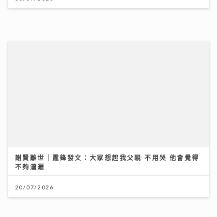
謝賢離世｜霆鋒發文：大家想起我父親 不用哭 他會覺得
不夠瀟灑
20/07/2026
《第四幕》亮相紐約亞洲電影節 袁澧林奪「亞洲新星
獎」 笑言5公斤獎座「份量十足」：要操Gym迎接更多