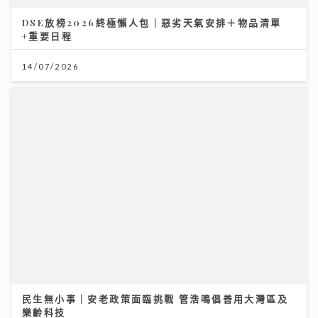
【#豐味旅程】銅鑼灣深夜備長炭燒鳥 超抵 Omakase
十多道味覺旅程：雞蠔肉雞頸雞肝極致火候藝術
23/07/2026