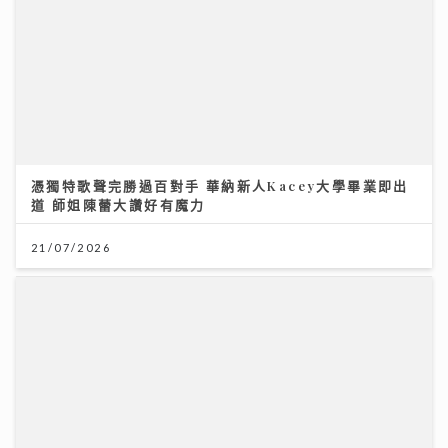
與肥貓鬥搶鏡
09/07/2026
《命運解惑師》｜關寶慧坐鎮《命運解惑師》新一季主持
分享個人靈異經歷 回應聽眾真實個案
08/08/2026