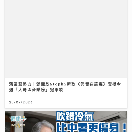
大暑養生｜吹錯冷氣比中暑更傷身！一文睇清老中青降溫
法
23/07/2026