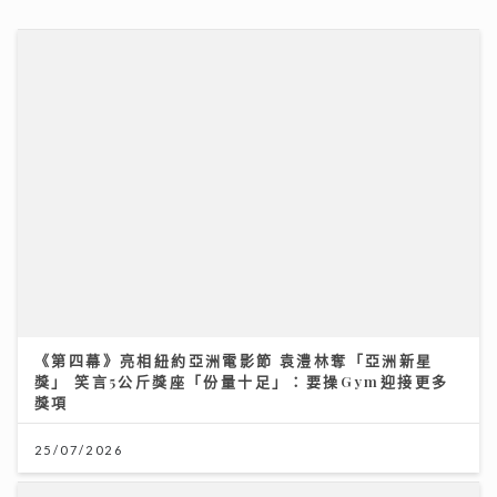
獎項
25/07/2026
灣區聲勢力｜鄧麗欣Stephy新歌《仍留在這裏》奪得今
週「大灣區音樂榜」冠軍歌
23/07/2026