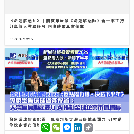
夏秋交接困擾肌膚 應對醣化羰基化有辦法｜鑽石美肌密
碼
03/08/2026
W
W
M
L
C
h
e
e
i
o