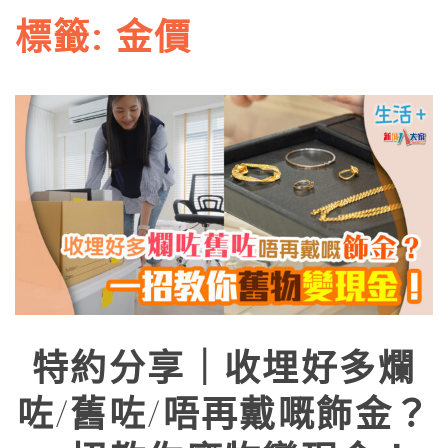
標籤:
金價
特約分享｜收埋好多爛
咗/舊咗/唔再戴嘅飾金？