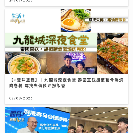
【#豐味旅程】｜九龍城深夜食堂 泰國直送胡椒豬骨湯燒
肉卷粉 尋找失傳豬油撈飯香
02/08/2026
馬會支持穗港青少年籃球精英交流 拓闊新一代視野 促進
體育發展