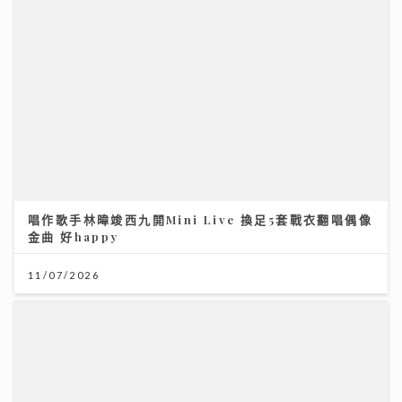
憑獨特歌聲完勝過百對手 華納新人Kacey大學畢業即出
道 師姐陳蕾大讚好有魔力
21/07/2026
Rover新歌《初級大人》唱盡遺憾 感謝Tiger演出MV