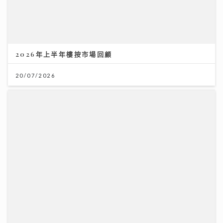
14/07/2026
民生無小事｜安老政策面臨挑戰 管浩鳴倡善用大灣區及
樂齡科技
19/07/2026