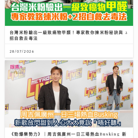
《勁爆樂勢力》｜周吉佩廣州一日三場熱血Busking 新
歌放閃甜到入心太太竟說「唔好聽」
28/07/2026