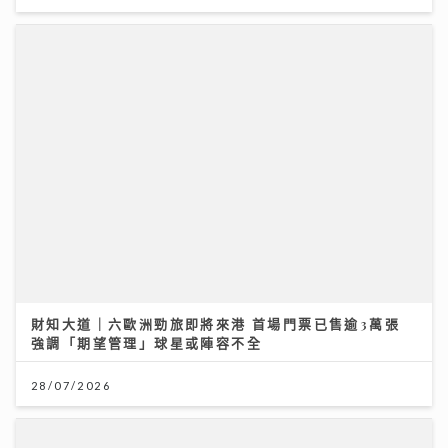
28/07/2026
沿途有我｜歐陽德勛、陳德彰「同屆新秀」重聚 陳德彰
爆黃耀光曾邀重組Raidas 大讚晚安莉莉主音Sinnie及
黃淑蔓
23/07/2026