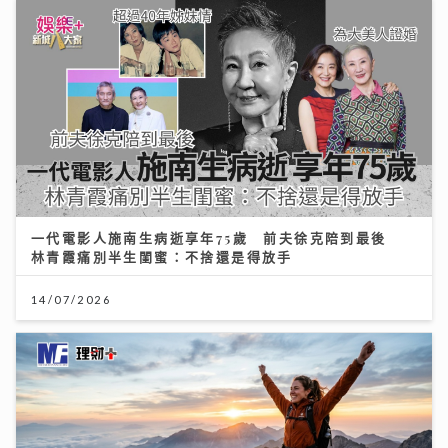
一代電影人施南生病逝享年75歲 前夫徐克陪到最後
林青霞痛別半生閨蜜：不捨還是得放手
14/07/2026