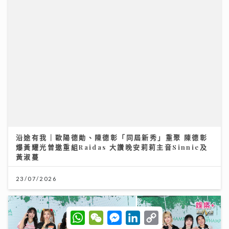
世界盃決賽｜Honey Punch x N5自帶睇波「女團法
則」 邊隊咁有眼光All-in西班牙？
23/07/2026
W
W
M
L
C
h
e
e
i
o