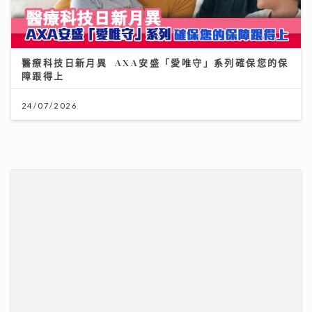
《第四幕》亮相紐約亞洲電影節 袁澧林奪「亞洲新星
獎」 笑言5公斤獎座「份量十足」：要操Gym迎接更多
獎項
25/07/2026