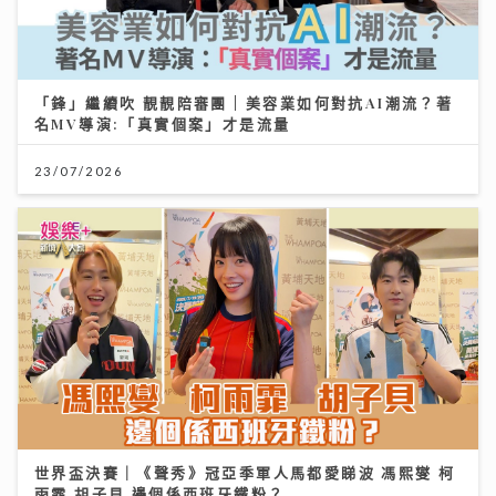
「鋒」繼續吹 靚靚陪審團 | 美容業如何對抗AI潮流？著
名MV導演:「真實個案」才是流量
23/07/2026
世界盃決賽｜《聲秀》冠亞季軍人馬都愛睇波 馮熙燮 柯
雨霏 胡子貝 邊個係西班牙鐵粉？