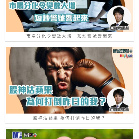
市場分化令變數大增 短炒警號響起來
股神沽蘋果 為何打倒昨日的我？