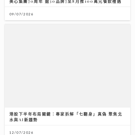
港股下半年布局關鍵：專家拆解「七翻身」真偽 聚焦北
水與AI新趨勢
12/07/2026
財知大道｜六歐洲勁旅即將來港 首場門票已售逾3萬張
強調「期望管理」球星或陣容不全