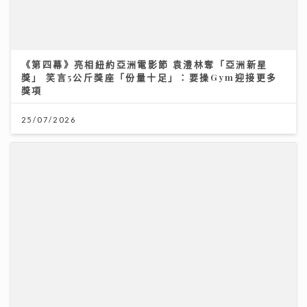
通靈體質｜洪助昇天生擁有超靈異感應 首爆最火酒店撞
鬼 第一次打開通靈之門 驚見同學死亡
27/07/2026