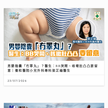
男嬰陰囊「冇睪丸」？醫生：BB哭鬧、咳嗽肚凸凸要留
意｜養和醫院小兒外科專科梁芷綸醫生
23/07/2026