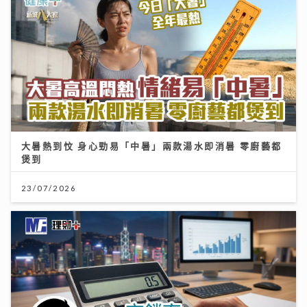
大暑熱到忟 身心勁易「中暑」兩款湯水即消暑 零廚藝都
煲到
23/07/2026