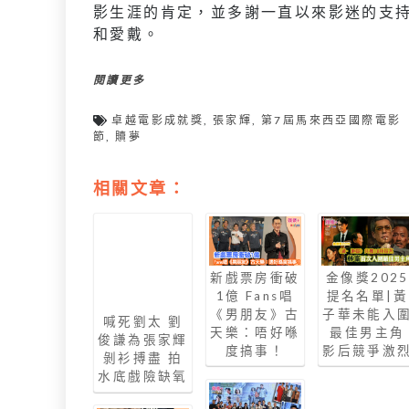
影生涯的肯定，並多謝一直以來影迷的支
和愛戴。
閱讀更多
卓越電影成就獎
,
張家輝
,
第7屆馬來西亞國際電影
節
,
贖夢
相關文章：
新戲票房衝破
金像獎2025
1億 Fans唱
提名名單|黃
《男朋友》古
子華未能入
喊死劉太 劉
天樂：唔好喺
最佳男主角
俊謙為張家輝
度搞事！
影后競爭激
剝衫搏盡 拍
水底戲險缺氧