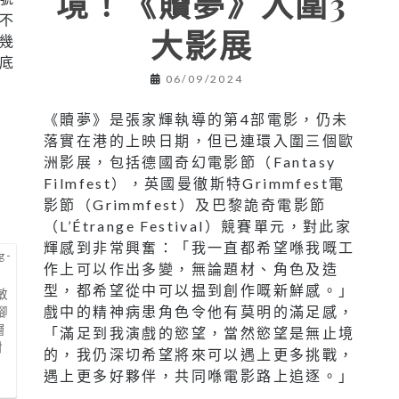
境！《贖夢》入圍3
不
大影展
幾
底
06/09/2024
《贖夢》是張家輝執導的第4部電影，仍未
落實在港的上映日期，但已連環入圍三個歐
洲影展，包括德國奇幻電影節（Fantasy
Filmfest），英國曼徹斯特Grimmfest電
影節（Grimmfest）及巴黎詭奇電影節
（L’Étrange Festival）競賽單元，對此家
輝感到非常興奮：「我一直都希望喺我嘅工
作上可以作出多變，無論題材、角色及造
型，都希望從中可以揾到創作嘅新鮮感。」
敏
戲中的精神病患角色令他有莫明的滿足感，
腳
層
「滿足到我演戲的慾望，當然慾望是無止境
封
的，我仍深切希望將來可以遇上更多挑戰，
遇上更多好夥伴，共同喺電影路上追逐。」