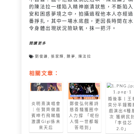
的陳法拉一樣陷入精神崩潰狀態，不斷陷入
安和困惑夢境之中，拍攝過程他本人亦經過
番掙扎，其中一場水底戲，更因長時間在水
令身體出現狀況險缺氧，抹一把汗。
閱讀更多
劉俊謙
,
張家輝
,
贖夢
,
陳法拉
相關文章：
婚後事丨王
炎明熹演唱會
鄭俊弘何雁詩
奕分半鐘獨
｜任賢齊做嘉
慈善騷獲圈中
戲演出4種
賓呻冇飛睇騷
人力撐 「呢份
次 獲網民
激讚Gigi係未
人情一世都報
「李佳芯
來天后
答唔到」
2.0」