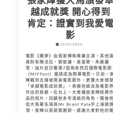
越成就獎 開心得到
肯定：證實到我愛
影
29/07/2024
電影《贖夢》由張家輝執導兼主演，其他
員則有陳法拉、劉俊謙、袁富華、朱晨麗
等，該片近日獲第7屆馬來西亞國際電影節
（MIFFest）邀請成為閉幕電影。日前，
輝親到吉隆坡現身電影節外，更獲大會頒
「卓越電影成就獎」，表揚他過去為電影
作出的貢獻。在台上，大會播放家輝經典
品的短片，回顧他多年演過的角色，隨後
從大馬著名演員Mr Bront Pala手上接過
項，家輝以英語致謝辭，感謝大會對他的