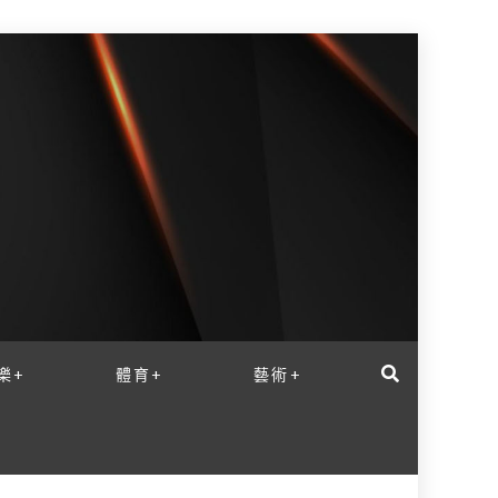
樂+
體育+
藝術+