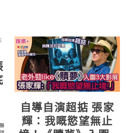
張
底
自導自演超掂 張家
輝：我嘅慾望無止
醫
號