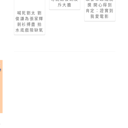
獎 開心得到
斥大膽
肯定：證實到
喊死劉太 劉
我愛電影
俊謙為張家輝
剝衫搏盡 拍
水底戲險缺氧
卓