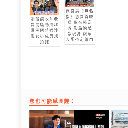
保良局《無名
指》慈善首映
劉俊謙牧師老
禮 影帝郭富
竇開騷勁風趣
城 影后鮑起
爆囝囝曾遇沙
靜現身 觀眾
灘女排成員想
入場帶定紙巾
拍拖
您也可能感興趣：