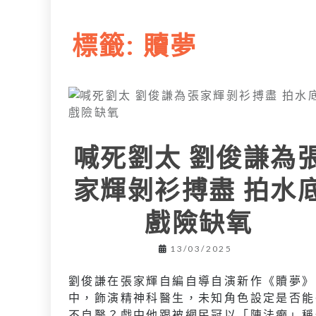
L
e
I
i
r
標籤:
贖夢
n
n
k
喊死劉太 劉俊謙為
家輝剝衫搏盡 拍水
戲險缺氧
13/03/2025
劉俊謙在張家輝自編自導自演新作《贖夢》
中，飾演精神科醫生，未知角色設定是否能
不自醫？戲中他跟被網民冠以「陳法癲」稱