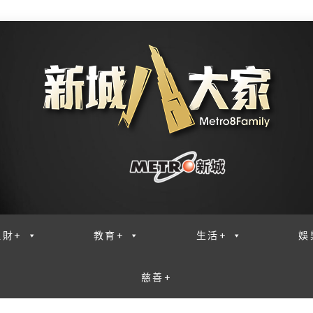
理財+
教育+
生活+
娛
慈善+