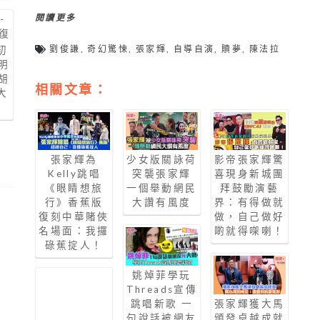
閱讀更多
劉俊謙
,
奇幻驚悚
,
張家輝
,
自導自演
,
贖夢
,
陳法拉
初
明
胡
相關文章：
大
張家輝為
少女版關詠荷
影帝張家輝驚
Kelly跳唱
突襲張家輝
喜現身新城團
《眼睛想旅
一個舉動網民
拜鼓勵演藝
行》香蕉版
大讚有風度
界：有得做就
復刻中華賭俠
做，自己做好
名場面：我攞
啲就得㗎喇！
碌蕉掟人！
姚焯菲學玩
Threads宣傳
張家輝獲大馬
跳唱新歌 一
頒發卓越成就
句說話被網友