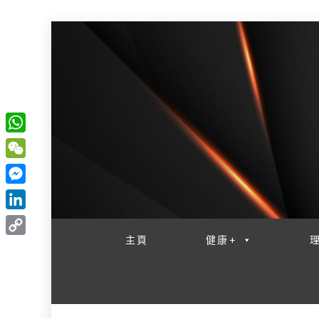
W
一網睇盡 八家大成
h
W
a
e
M
t
C
e
L
s
h
s
i
主頁
健康+
A
C
a
s
n
p
o
t
e
k
p
p
n
e
y
g
d