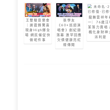
龍舞雲祥年
王雙駿音樂會
張學友
一︳76歲汪
｜謝霆鋒驚喜
《60+巡迴演
荃落力賣唱 
現身High爆全
唱會》創紀錄
楓化身財神
場 網民催促快
落幕 激罕回應
派利是
做呢件事
欠債健康亮紅
燈傳聞