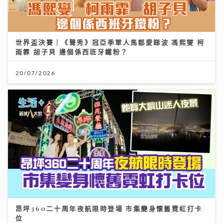
世界盃決賽｜《聲秀》冠亞季軍人馬都愛睇波 馮熙燮 柯
雨霏 胡子貝 邊個係西班牙鐵粉？
20/07/2026
昂坪360二十周年夜航限時登場 市集變身懷舊霓虹打卡
位