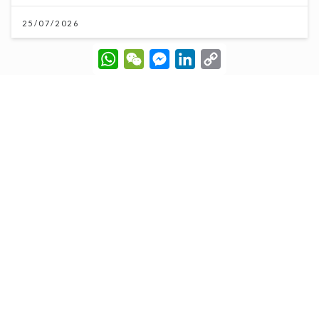
25/07/2026
W
W
M
L
C
h
e
e
i
o
a
C
s
n
p
t
h
s
k
y
s
a
e
e
L
A
t
n
d
i
p
g
I
n
p
e
n
k
r
《寵愛您》｜葉巧琳親揭變身100%貓奴歷程 瞓覺被咬
頭髮無奈要戴頭套
08/07/2026