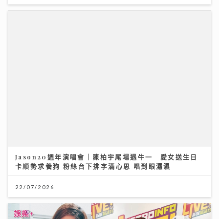
Jason20週年演唱會｜陳柏宇尾場遇牛一 愛女送生日
卡順勢求養狗 粉絲台下排字滿心思 唱到眼濕濕
22/07/2026