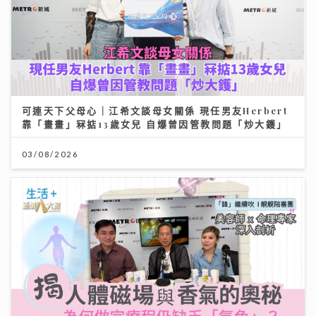
可連天下父母心｜江希文談母女關係 現任男友Herbert
靠「畫畫」冧掂13歲女兒 自爆曾因管教問題「炒大鑊」
03/08/2026