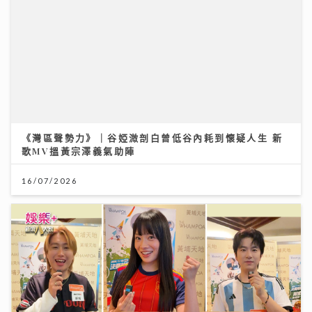
《灣區聲勢力》｜谷婭溦剖白曾低谷內耗到懷疑人生 新
歌MV搵黃宗澤義氣助陣
16/07/2026