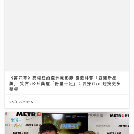
《第四幕》亮相紐約亞洲電影節 袁澧林奪「亞洲新星
獎」 笑言5公斤獎座「份量十足」：要操Gym迎接更多
獎項
25/07/2026