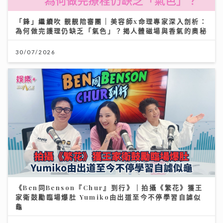
「鋒」繼續吹 靚靚陪審團 | 美容師x命理專家深入剖析：
為何做完護理仍缺乏「氣色」？揭人體磁場與香氣的奧秘
30/07/2026
《Ben同Benson『Chur』到行》｜拍攝《繁花》獲王
家衛鼓勵臨場爆肚 Yumiko由出道至今不停學習自謔似
龜