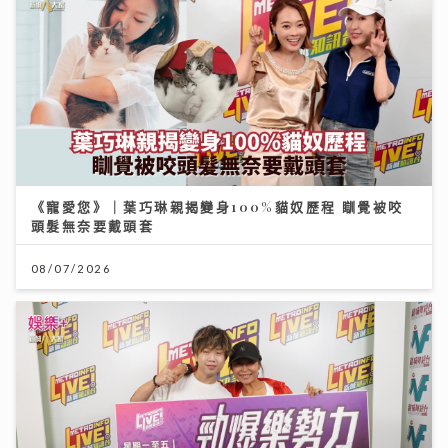
《寵愛您》｜葉巧琳親揭變身100%貓奴歷程 瞓覺被咬
頭髮無奈要戴頭套
08/07/2026