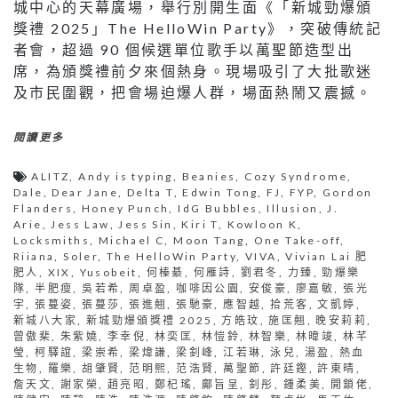
城中心的天幕廣場，舉行別開生面《「新城勁爆頒
獎禮 2025」The HelloWin Party》，突破傳統記
者會，超過 90 個候選單位歌手以萬聖節造型出
席，為頒獎禮前夕來個熱身。現場吸引了大批歌迷
及市民圍觀，把會場迫爆人群，場面熱鬧又震撼。
閱讀更多
ALITZ
,
Andy is typing
,
Beanies
,
Cozy Syndrome
,
Dale
,
Dear Jane
,
Delta T
,
Edwin Tong
,
FJ
,
FYP
,
Gordon
Flanders
,
Honey Punch
,
IdG Bubbles
,
Illusion
,
J.
Arie
,
Jess Law
,
Jess Sin
,
Kiri T
,
Kowloon K
,
Locksmiths
,
Michael C
,
Moon Tang
,
One Take-off
,
Riiana
,
Soler
,
The HelloWin Party
,
VIVA
,
Vivian Lai 肥
肥人
,
XIX
,
Yusobeit
,
何榛綦
,
何雁詩
,
劉君冬
,
力臻
,
勁爆樂
隊
,
半肥瘦
,
吳若希
,
周卓盈
,
咖啡因公園
,
安俊豪
,
廖嘉敏
,
張光
宇
,
張蔓姿
,
張蔓莎
,
張進翹
,
張馳豪
,
應智越
,
拾荒客
,
文凱婷
,
新城八大家
,
新城勁爆頒獎禮 2025
,
方皓玟
,
施匡翹
,
晚安莉莉
,
曾傲棐
,
朱紫嬈
,
李幸倪
,
林奕匡
,
林愷鈴
,
林智樂
,
林暐竣
,
林芊
瑩
,
柯驛誼
,
梁崇希
,
梁煒謙
,
梁釗峰
,
江若琳
,
泳兒
,
湯盈
,
熱血
生物
,
羅樂
,
胡肇賢
,
范明熙
,
范浩賢
,
萬聖節
,
許廷鏗
,
許東晴
,
詹天文
,
謝家榮
,
趙亮昭
,
鄭杞瑤
,
鄺旨呈
,
釗彤
,
鍾柔美
,
開鎖佬
,