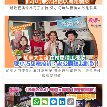
新歌獲偶像林宥嘉加持 鄧小巧無法相信以為是騙案
加拿大回流住村屋種瓜種菜 鄧小巧甜蜜控訴：老公唔鍾
意聽我啲歌！
W
W
M
L
C
h
e
e
i
o