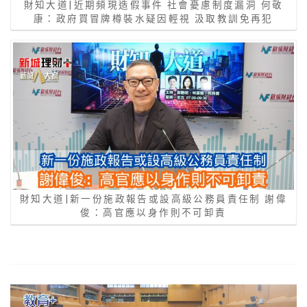
財知大道|近期頻現造假事件 社會憂慮制度漏洞 何敬
康：政府買冒牌樽裝水疑因輕視 汲取教訓免再犯
財知大道|新一份施政報告或設高級公務員責任制 謝偉
俊：高官應以身作則不可卸責