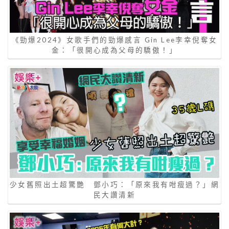
《勁爆2024》女歌手們的勁爆感言 Gin Lee李幸倪奪女
金：「很開心成為父母的驕傲！」
少女舊照出土超驚艷 鄧小巧：「原來我有咁瘦過？」網
民大讚清新