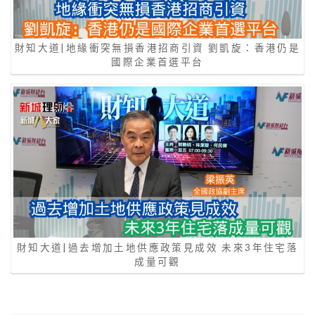
財知大道|地緣衝突無損香港招商引資 劉凱旋：香港仍是
國際企業首選平台
財知大道|過去增加土地供應政策見成效 未來3年住宅落
成量可觀