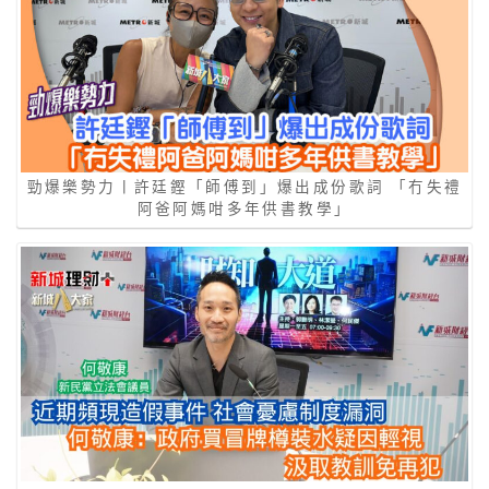
勁爆樂勢力丨許廷鏗「師傅到」爆出成份歌詞 「冇失禮
阿爸阿媽咁多年供書教學」