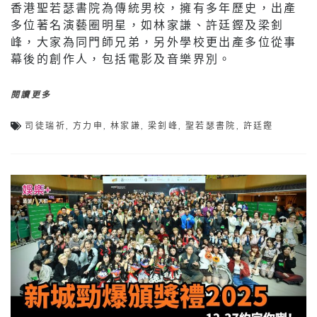
香港聖若瑟書院為傳統男校，擁有多年歷史，出產
多位著名演藝圈明星，如林家謙、許廷鏗及梁釗
峰，大家為同門師兄弟，另外學校更出產多位從事
幕後的創作人，包括電影及音樂界別。
閱讀更多
司徒瑞祈
,
方力申
,
林家謙
,
梁釗峰
,
聖若瑟書院
,
許廷鏗