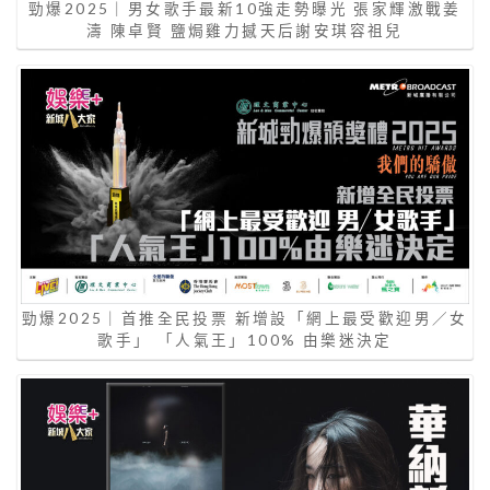
勁爆2025｜男女歌手最新10強走勢曝光 張家輝激戰姜
濤 陳卓賢 鹽焗雞力撼天后謝安琪容祖兒
勁爆2025｜首推全民投票 新增設「網上最受歡迎男／女
歌手」 「人氣王」100% 由樂迷決定