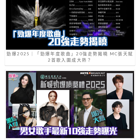
勁爆2025｜「勁爆年度歌曲」20強走勢揭曉 MC張天賦
2首歌入圍成大熱？