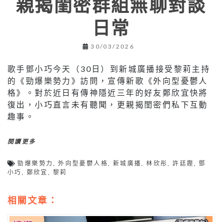
親揭閨密群組無聊對談
日常
30/03/2026
歌手鄧小巧今天（30日）到新城廣播接受黎莉主持
的《勁爆樂勢力》訪問，宣傳新歌《外向型憂鬱人
格》。對於近日有傳神隱近三年的好友鄭欣宜快將
復出，小巧直言未有聽聞，更親揭閨密們私下互動
趣事。
閱讀更多
勁爆樂勢力
,
外向型憂鬱人格
,
新城廣播
,
林欣彤
,
許廷鏗
,
鄧
小巧
,
鄭欣宜
,
黎莉
相關文章：