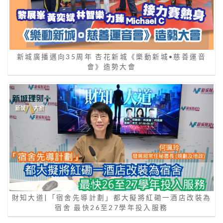
新城廣播邁向35周年 杏花新城《樂動新城•慈善運音
會》造勢大會
財知大道|「宿舍先導計劃」都大擬將紅磡一酒店改裝為
宿舍 最快26至27學年投入服務