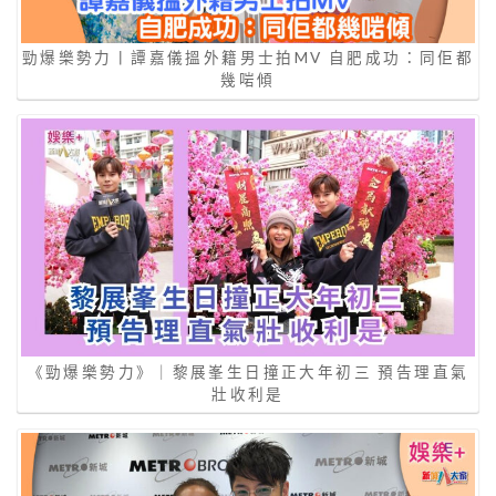
勁爆樂勢力丨譚嘉儀搵外籍男士拍MV 自肥成功：同佢都
幾啱傾
《勁爆樂勢力》｜黎展峯生日撞正大年初三 預告理直氣
壯收利是