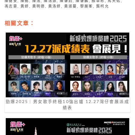
陳健安
,
陳懿
,
陳浩
,
陳浩源
,
陳肇鈞
,
陳肇麟
,
顏卓彬
,
馬天佑
,
馮志豪
,
黃妍
,
黃明德
,
黃洛妍
,
黃淑蔓
,
黎展峯
,
龔柯允
相關文章：
勁爆2025｜男女歌手終極10強出爐 12.27灣仔會展派成
績表