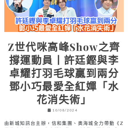
Z世代咪高峰Show之齊
撐運動員丨許廷鏗與李
卓耀打羽毛球贏到兩分
鄧小巧最愛全紅嬋「水
花消失術」
10/08/2024
由新城知訊台主辦，信和集團、奧海城全力帶動《Z