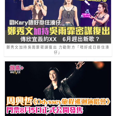
鄭秀文加持吳雨霏密謀復出 力勸對方「唔好成日掛住湊
仔」