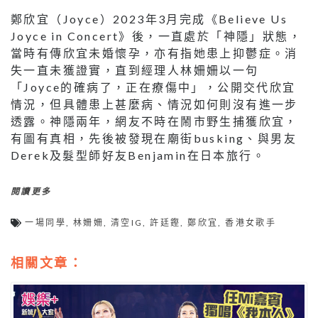
鄭欣宜（Joyce）2023年3月完成《Believe Us
Joyce in Concert》後，一直處於「神隱」狀態，
當時有傳欣宜未婚懷孕，亦有指她患上抑鬱症。消
失一直未獲證實，直到經理人林姍姍以一句
「Joyce的確病了，正在療傷中」，公開交代欣宜
情況，但具體患上甚麼病、情況如何則沒有進一步
透露。神隱兩年，網友不時在鬧市野生捕獲欣宜，
有圖有真相，先後被發現在廟街busking、與男友
Derek及髮型師好友Benjamin在日本旅行。
閱讀更多
一場同學
,
林姍姍
,
清空IG
,
許廷鏗
,
鄭欣宜
,
香港女歌手
相關文章：