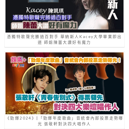
憑獨特歌聲完勝過百對手 華納新人Kacey大學畢業即出
道 師姐陳蕾大讚好有魔力
《勁爆2024》|「勁爆年度歌曲」音統會內部投票走勢曝
光 張敬軒對決四大唱作人