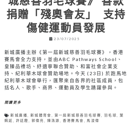
城慈善羽毛球賽》 善款
捐贈「殘奧會友」 支持
傷健運動員發展
23/07/2025
新城廣播主辦《第一屆新城慈善羽毛球賽》，香港
賽馬會全力支持，並由ABC Pathways School、
皇臻品禮坊、紓適寧聯合贊助、和富社會企業支
持、紀利華木球會贊助場地。今天 (23日) 於跑馬地
紀利華木球會舉行，匯聚來自各界的社區成員，包
括名人、歌手、商界、運動員及學生踴躍參與。
閱讀更多
新城廣播
,
新城體育會
,
第一屆新城慈善羽毛球賽
,
羽毛球
,
葉
姵延
,
許廷鏗
,
郭偉亮
,
陳浩源
,
香港賽馬會
,
馬浚偉