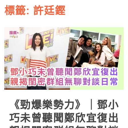
標籤:
許廷鏗
《勁爆樂勢力》｜鄧小
巧未曾聽聞鄭欣宜復出