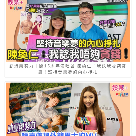
勁爆樂勢力｜開15周年演唱會 陳奐仁：我諗我唔夠貪
錢！堅持音樂夢的內心掙扎