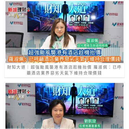
財知大道｜超強颱風襲港有酒店趁機抬價 羅淑佩：已呼
籲酒店業界惡劣天氣下維持合理價錢