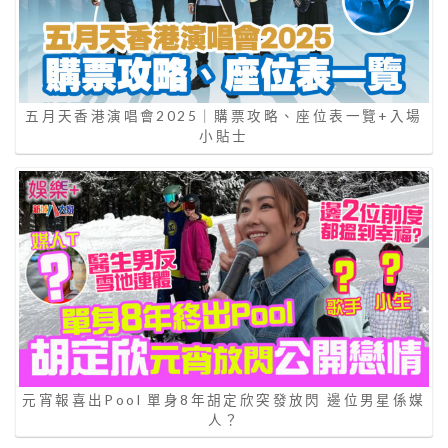
五月天香港演唱會2025｜購票攻略、座位表一覽+入場
小貼士
元宵報喜出Pool 單身8年胡定欣突發放閃 邊位男星係媒
人？