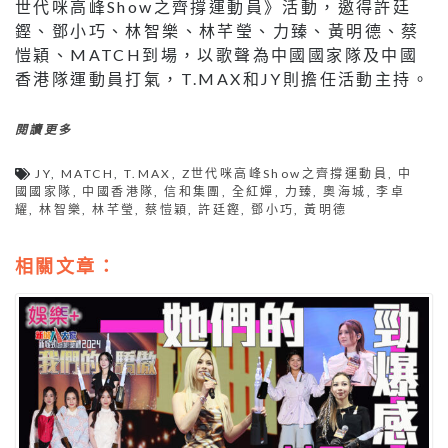
世代咪高峰Show之齊撐運動員》活動，邀得許廷
鏗、鄧小巧、林智樂、林芊瑩、力臻、黃明德、蔡
愷穎、MATCH到場，以歌聲為中國國家隊及中國
香港隊運動員打氣，T.MAX和JY則擔任活動主持。
閱讀更多
JY
,
MATCH
,
T.MAX
,
Z世代咪高峰Show之齊撐運動員
,
中
國國家隊
,
中國香港隊
,
信和集團
,
全紅嬋
,
力臻
,
奧海城
,
李卓
耀
,
林智樂
,
林芊瑩
,
蔡愷穎
,
許廷鏗
,
鄧小巧
,
黃明德
相關文章：