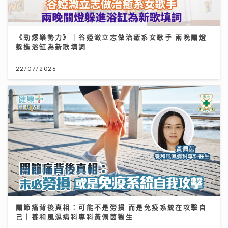
《勁爆樂勢力》｜谷婭溦立志做治癒系女歌手 兩晚關燈
躲進浴缸為新歌填詞
22/07/2026
關節痛背後真相：可能不是勞損 而是免疫系統在攻擊自
己｜養和風濕病科專科黃佩茵醫生