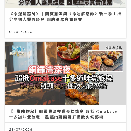
《命運解惑師》｜關寶慧坐鎮《命運解惑師》新一季主持
分享個人靈異經歷 回應聽眾真實個案
08/08/2026
【#豐味旅程】銅鑼灣深夜備長炭燒鳥 超抵 Omakase
十多道味覺旅程：雞蠔肉雞頸雞肝極致火候藝術
23/07/2026