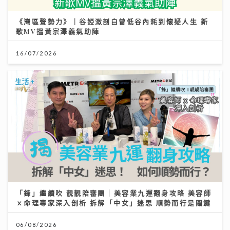
《灣區聲勢力》｜谷婭溦剖白曾低谷內耗到懷疑人生 新
歌MV搵黃宗澤義氣助陣
16/07/2026
「鋒」繼續吹 靚靚陪審團 | 美容業九運翻身攻略 美容師
ｘ命理專家深入剖析 拆解「中女」迷思 順勢而行是關鍵
06/08/2026