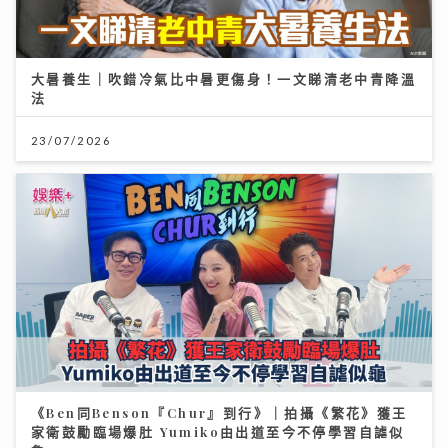
大暑養生｜吹錯冷氣比中暑更傷身！一文睇清老中青降溫
法
23/07/2026
《Ben同Benson『Chur』到行》｜拍攝《繁花》獲王
家衛鼓勵臨場爆肚 Yumiko由出道至今不停學習自謔似