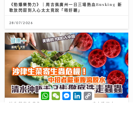
《勁爆樂勢力》｜周吉佩廣州一日三場熱血Busking 新
歌放閃甜到入心太太竟說「唔好聽」
28/07/2026
W
W
M
L
C
h
e
e
i
o
a
C
s
n
p
沙生菜寄生蟲危機！美國約7000人中招 清水洗唔走 3
t
h
s
k
y
步徹底洗走蟲蟲
s
a
e
e
L
A
t
n
d
i
p
g
I
n
30/07/2026
p
e
n
k
r