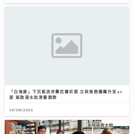
「白海豚」下沉氣流夾擊厄爾尼諾 立秋後熱爆飆升至40
度 兩款湯水助清暑潤肺
10/08/2026