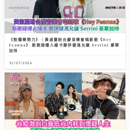
《勁爆樂勢力》｜黃淑蔓盼台慶音樂會唱新歌《Hey
Feanna》 新歌碌爆人緣卡鄭伊健馮允謙 Serrini 豪華
加持
31/07/2026