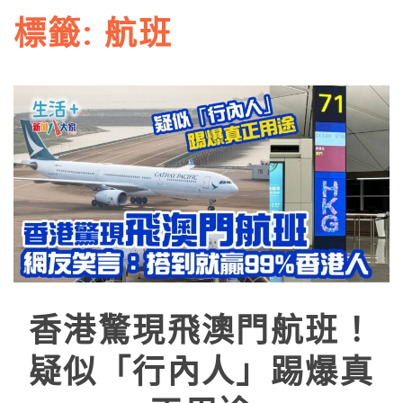
標籤:
航班
香港驚現飛澳門航班！
疑似「行內人」踢爆真