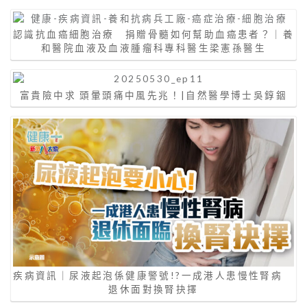
認識抗血癌細胞治療 捐贈骨髓如何幫助血癌患者？｜養
和醫院血液及血液腫瘤科專科醫生梁憲孫醫生
富貴險中求 頭暈頭痛中風先兆！|自然醫學博士吳錞銦
疾病資訊｜尿液起泡係健康警號!?一成港人患慢性腎病
退休面對換腎抉擇