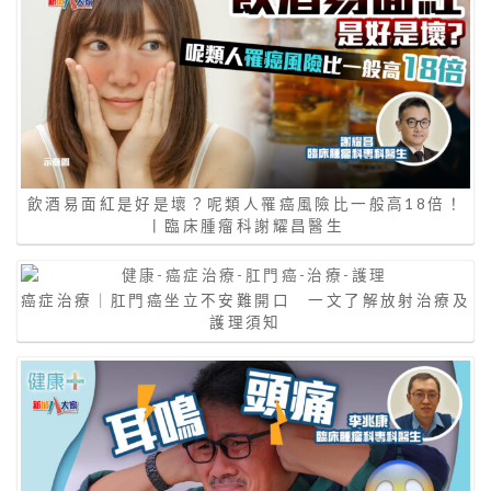
飲酒易面紅是好是壞？呢類人罹癌風險比一般高18倍！
丨臨床腫瘤科謝耀昌醫生
癌症治療｜肛門癌坐立不安難開口 一文了解放射治療及
護理須知