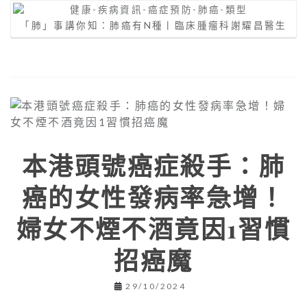
「肺」事講你知：肺癌有N種丨臨床腫瘤科謝耀昌醫生
本港頭號癌症殺手：肺
癌的女性發病率急增！
婦女不煙不酒竟因1習慣
招癌魔
29/10/2024