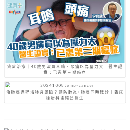
癌症治療｜40歲男演員耳鳴、頭痛以為壓力大 醫生證
實：已患第三期癌症
治肺癌過程增肺炎風險？預防肺炎+肺癌同時確診丨臨床
腫瘤科謝耀昌醫生