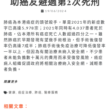
助癌友避過第2次死刑
19/06/2024
肺癌為本港癌症的頭號殺手，單是2021年的新症數
字已高達5,978宗；2021年同時有4,037患者死於
肺癌，佔本港所有癌症死亡人數超過四分之一。雖
然肺癌於早期發現有望做手術根治，但手術後復發
率仍高達7成半；肺癌手術後免疫治療可降低復發率
一半以上，但因為有關治療未納入安全網，不少患
者未能負擔數十萬元的費用而承受復發風險，癌症
病人組織促請政府將相關治療納入安全網，減輕患
者負擔。
閱讀更多
健康
,
癌症治療
,
肺癌
,
醫療服務
相關文章：