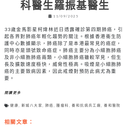
科醫生羅振基醫生
11/09/2025
33歲金馬影星柯煒林近日透露確診第四期肺癌，引
起各界對肺癌年輕化趨勢的關注。根據香港衞生防
護中心數據顯示，肺癌除了是本港最常見的癌症，
同時亦是頭號致命癌症。肺癌主要分為小細胞肺癌
及非小細胞肺癌兩類，小細胞肺癌雖較罕見，但生
長及擴散速度極快，威脅性極高。吸煙是小細胞肺
癌的主要致病因素，因此戒煙對預防此病尤為重
要。
閱讀更多
健康
,
新城八大家
,
肺癌
,
腫瘤科
,
養和抗病兵工廠
,
養和醫院
相關文章：