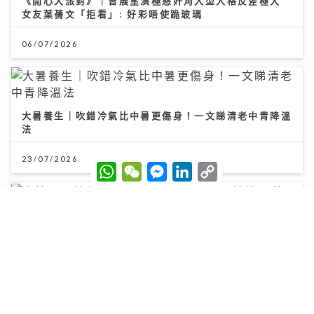
《開心大派對》｜曾展望演極惡奸角入型入格反差極大
女友葉蒨文「拒看」: 好彩唔使跪玻璃
06/07/2026
大暑養生｜吹錯冷氣比中暑更傷身！一文睇清老中青降溫
法
23/07/2026
W
W
M
L
C
h
e
e
i
o
a
C
s
n
p
t
h
s
k
y
s
a
e
e
L
定按選用比例突破兩成 新造按息水平持續回落
A
t
n
d
i
p
g
I
n
p
e
n
k
03/08/2026
r