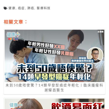
健康
,
癌症
,
肺癌
,
醫療科技
相關文章：
未到50歲唔使驚？14類早發型癌症年輕化丨臨床腫瘤科
謝耀昌醫生