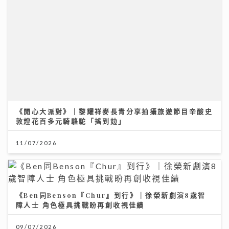
《開心大派對》｜黎耀祥麥長青分享拍攝旅遊節目辛酸史
敦煌花百多元騎駱駝「搖到攰」
11/07/2026
《Ben同Benson『Chur』到行》｜徐榮新劇演8歲智
障人士 角色極具挑戰盼再創收視佳績
09/07/2026