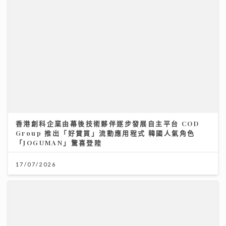
香港創科企業由幕後技術夥伴逐步發展自主平台 COD
Group 推出「好賞買」流動應用程式 韓國人氣角色
「JOGUMAN」驚喜登陸
17/07/2026
世界盃決賽｜球迷逼爆黃埔美食坊直擊西班牙奪冠 300
吋巨型大屏幕睇入球勁震撼