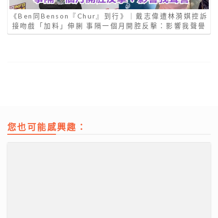
《Ben同Benson『Chur』到行》｜戴志偉遭林漪娸控訴
接吻戲「加料」伸脷 事隔一個月開腔反擊：影響我聲譽
您也可能感興趣：