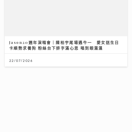
Jason20週年演唱會｜陳柏宇尾場遇牛一 愛女送生日
卡順勢求養狗 粉絲台下排字滿心思 唱到眼濕濕
22/07/2026