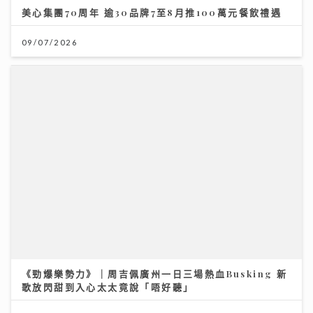
美心集團70周年 逾30品牌7至8月推100萬元餐飲禮遇
09/07/2026
《勁爆樂勢力》｜周吉佩廣州一日三場熱血Busking 新
歌放閃甜到入心太太竟說「唔好聽」