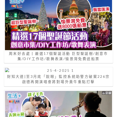
周末好去處 | 嚴選17個聖誕活動 巨型聖誕樹/創意市
集/DIY工作坊/歌舞表演/愉景灣免費送船票
財知大道|至3月底「銳眼」監控系統助警方破案226宗
啟德再開演唱會將對場外黃牛重點打擊