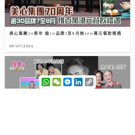
美心集團70周年 逾30品牌7至8月推100萬元餐飲禮遇
09/07/2026
W
W
M
L
C
h
e
e
i
o
a
C
s
n
p
t
h
s
k
y
s
a
e
e
L
A
t
n
d
i
p
g
I
n
p
e
n
k
r
一代電影人施南生病逝享年75歲 前夫徐克陪到最後
林青霞痛別半生閨蜜：不捨還是得放手