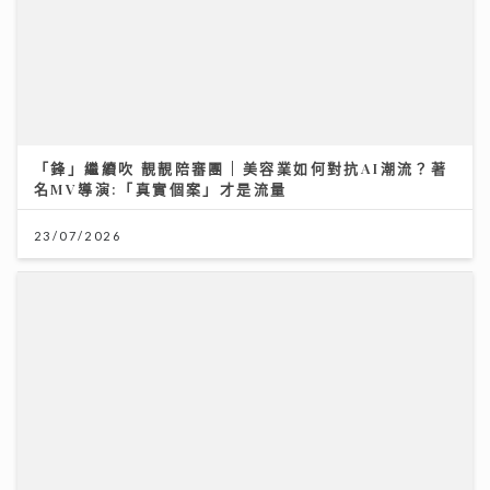
「鋒」繼續吹 靚靚陪審團 | 美容業如何對抗AI潮流？著
名MV導演:「真實個案」才是流量
23/07/2026
【#豐味旅程】｜九龍城深夜食堂 泰國直送胡椒豬骨湯燒
肉卷粉 尋找失傳豬油撈飯香
02/08/2026