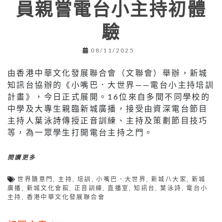
員親嘗電台小主持初體
驗
08/11/2025
由香港中華文化發展聯合會（文聯會）舉辦，新城
知訊台協辦的《小嘴巴．大世界——電台小主持培訓
計畫》，今日正式展開。16位來自多間不同學校的
中學及大專生親臨新城廣播，接受由資深電台節目
主持人葉泳詩傳授正音訓練、主持及策劃節目技巧
等，為一眾學生打開電台主持之門。
閱讀更多
世界隨意門
,
主持
,
培訓
,
小嘴巴．大世界
,
新城八大家
,
新城
廣播
,
新城文化會館
,
正音訓練
,
直播室
,
知訊台
,
葉泳詩
,
電台小
主持
,
香港中華文化發展聯合會