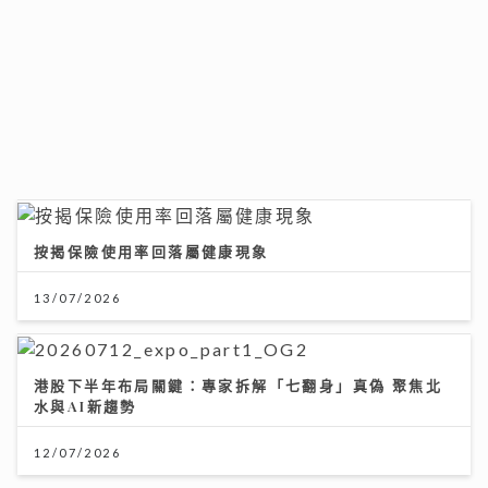
「鋒」繼續吹 靚靚陪審團 | 美容師x命理專家深入剖析：
為何做完護理仍缺乏「氣色」？揭人體磁場與香氣的奧秘
30/07/2026
按揭保險使用率回落屬健康現象
13/07/2026
港股下半年布局關鍵：專家拆解「七翻身」真偽 聚焦北
水與AI新趨勢
12/07/2026