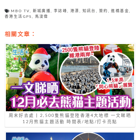
MBO TV
,
新城廣播
,
李誌峰
,
港漂
,
知訊台
,
簽約
,
進橋基金
,
香港生活GPS
,
馬浚偉
相關文章：
周末好去處 | 2,500隻熊貓登陸香港4大地標 一文睇晒
12月熊貓主題活動 時間表/地點/打卡亮點