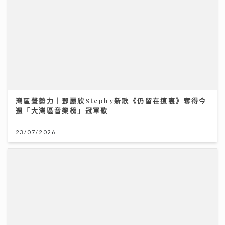
灣區聲勢力｜鄧麗欣Stephy新歌《仍留在這裏》奪得今
週「大灣區音樂榜」冠軍歌
23/07/2026