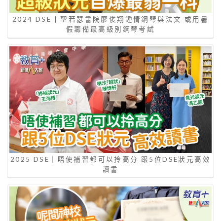
2024 DSE | 聖若瑟書院廖俊翔鍾情鋼琴與法文 或用暑
假籌備最高級別鋼琴考試
2025 DSE｜唔使補習都可以拎高分 跟5位DSE狀元高效
讀書