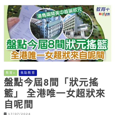
教育+
焦點教育
盤點今屆8間「狀元搖
籃」 全港唯一女超狀來
自呢間
17/07/2024