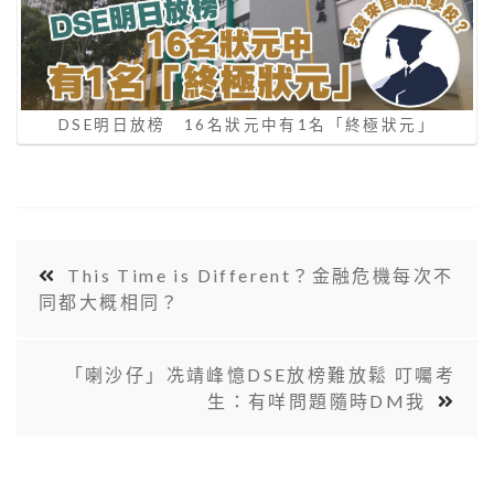
DSE明日放榜 16名狀元中有1名「終極狀元」
This Time is Different？金融危機每次不
同都大概相同？
「喇沙仔」冼靖峰憶DSE放榜難放鬆 叮囑考
生：有咩問題隨時DM我