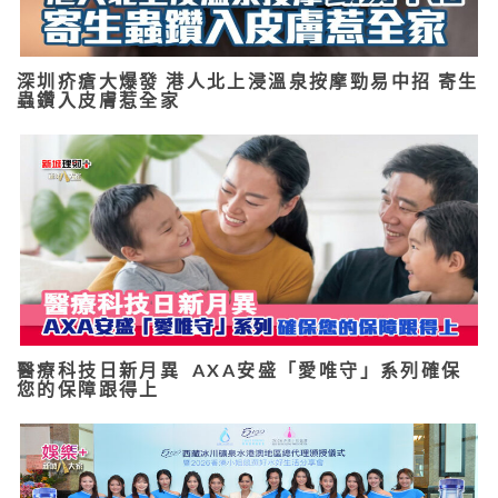
深圳疥瘡大爆發 港人北上浸溫泉按摩勁易中招 寄生
蟲鑽入皮膚惹全家
醫療科技日新月異 AXA安盛「愛唯守」系列確保
您的保障跟得上