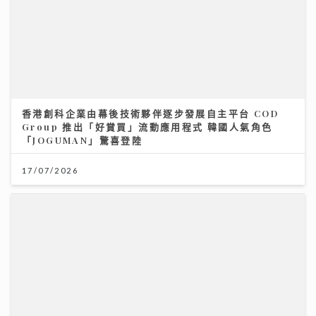
Group 推出「好賞買」流動應用程式 韓國人氣角色
「JOGUMAN」驚喜登陸
17/07/2026
《Ben同Benson『Chur』到行》｜徐榮新劇演8歲智
障人士 角色極具挑戰盼再創收視佳績