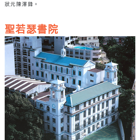
狀元陳澤鋒。
聖若瑟書院