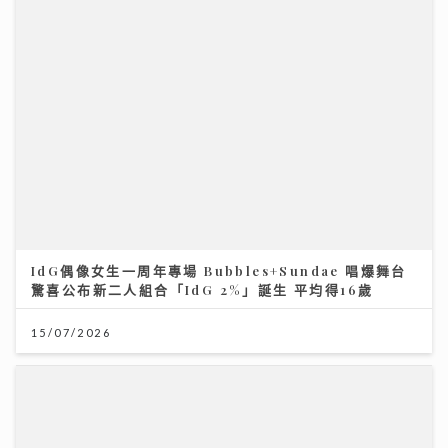
IdG偶像女生一周年專場 Bubbles+Sundae 唱爆舞台
驚喜公布新二人組合「IdG 2%」誕生 平均得16歲
15/07/2026
沿途有我｜視林憶蓮為女神飛啟德追星 馬來西亞歌手何
芸妮推「南洋爵士」改編經典