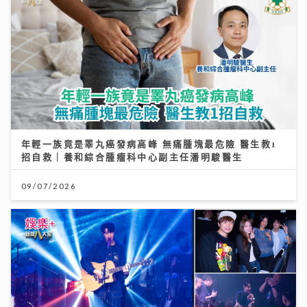
年輕一族竟是睪丸癌發病高峰 無痛腫塊最危險 醫生教1
招自救｜養和綜合腫瘤科中心副主任潘明駿醫生
09/07/2026