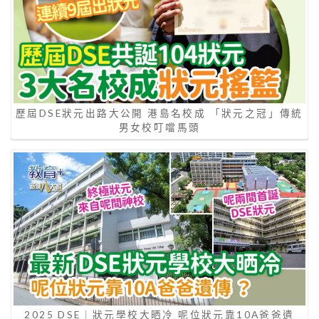
歷屆DSE狀元出路大公開 港島名校成 「狀元之冠」傳統
男女校叮噹馬頭
2025 DSE｜狀元學校大晒冷 呢位狀元靠10A爸爸遺