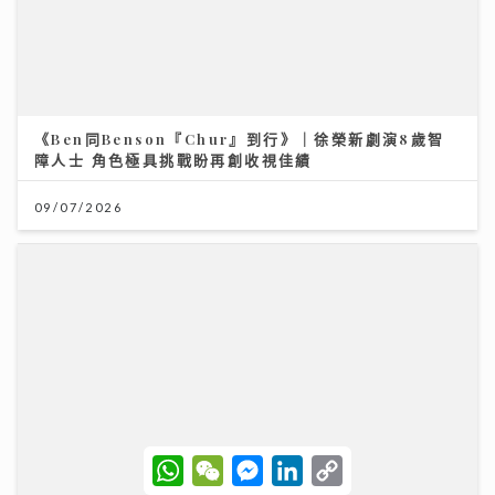
09/07/2026
《原來生活好快樂》｜倪震權跨界出歌《錯過了沒下次》
從排球港隊到樂壇新人 自爆錄音勁緊張
06/08/2026
W
W
M
L
C
h
e
e
i
o