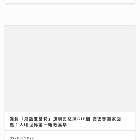
獲封「港版夏蘭特」遭網民惡搞GIF圖 安德尊獨家回
應：人哋世界第一唔敢高攀
09/07/2026