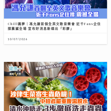
Chill圓夢｜馮允謙首個全英文歌音樂會 近千Fans企住
撐震撼全場 宣布好消息新碟出「彩膠」
10/07/2026
沙生菜寄生蟲危機！美國約7000人中招 清水洗唔走 3