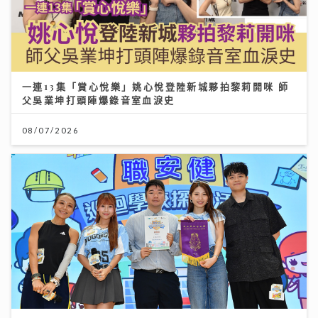
一連13集「賞心悅樂」姚心悅登陸新城夥拍黎莉開咪 師
父吳業坤打頭陣爆錄音室血淚史
08/07/2026