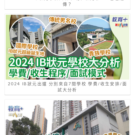
傳？
2024 IB狀元出爐 分別來自7間學校 學費/收生安排/面
試大分析