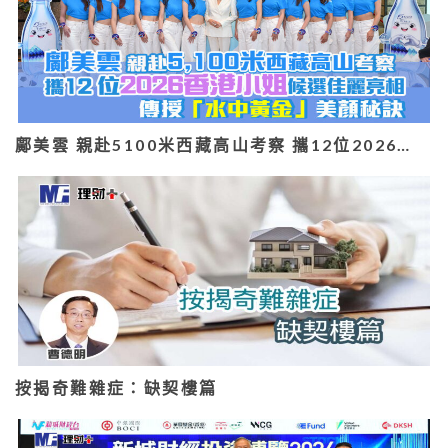
鄺美雲 親赴5100米西藏高山考察 攜12位2026…
按揭奇難雜症：缺契樓篇