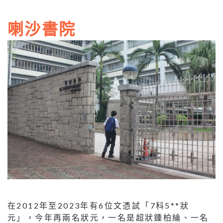
喇沙書院
在2012年至2023年有6位文憑試「7科5**狀
元」，今年再兩名狀元，一名是超狀鍾柏綸、一名