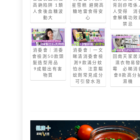
高鈉陷阱 1類
星雪糕 避開高
背刮痧唔係
人食後血糖波
糖地雷食得安
人受得 消
動大
心
會解構功效
禁忌
消委會｜消委
消委會｜一文
會檢測50款頭
睇清消委會檢
回南天家居
髮造型用品
測9款滿分蚊
濕衣物易
9成驗出有害
怕水 注意驅
霉 必睇消
物質
蚊劑常見成分
會8款高分
可引發水泡
濕機