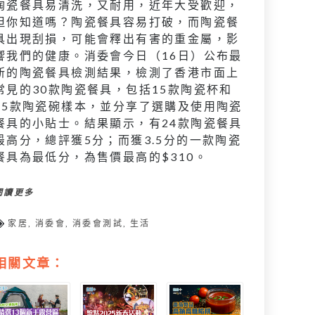
陶瓷餐具易清洗，又耐用，近年大受歡迎，
但你知道嗎？陶瓷餐具容易打破，而陶瓷餐
具出現刮損，可能會釋出有害的重金屬，影
響我們的健康。消委會今日（16日）公布最
新的陶瓷餐具檢測結果，檢測了香港市面上
常見的30款陶瓷餐具，包括15款陶瓷杯和
15款陶瓷碗樣本，並分享了選購及使用陶瓷
餐具的小貼士。結果顯示，有24款陶瓷餐具
最高分，總評獲5分；而獲3.5分的一款陶瓷
餐具為最低分，為售價最高的$310。
閱讀更多
家居
,
消委會
,
消委會測試
,
生活
相關文章：