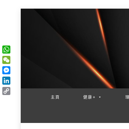
W
一網睇盡 八家大成
h
W
a
e
M
t
C
e
L
s
h
s
i
主頁
健康+
A
C
a
s
n
p
o
t
e
k
p
p
n
e
y
g
d