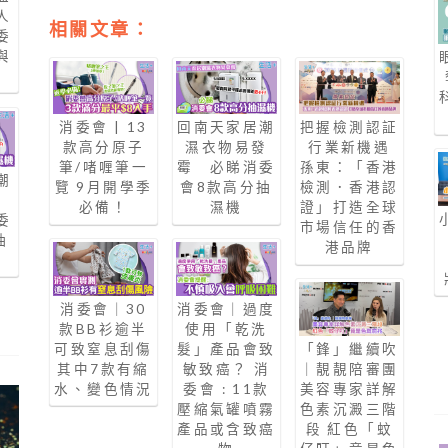
人
相關文章：
委
與
消委會 | 13
回南天家居潮
把握檢測認証
款高分原子
濕衣物易發
行業新機遇
筆/啫喱筆一
霉 必睇消委
孫東：「香港
潮
覽 9月開學季
會8款高分抽
檢測．香港認
發
必備！
濕機
證」打造全球
委
市場信任的香
抽
港品牌
消委會｜30
消委會｜過度
款BB衫逾半
使用「乾洗
可致窒息刮傷
髮」產品會致
「鋒」繼續吹
其中7款有縮
敏致癌？ 消
｜靚靚陪審團
水、變色情況
委會 : 11款
美容專家詳解
壓縮氣罐噴霧
色素沉澱三階
產品或含致癌
段 紅色「蚊