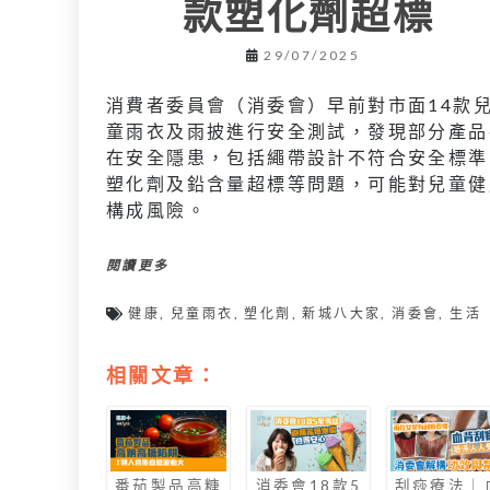
款塑化劑超標
29/07/2025
消費者委員會（消委會）早前對市面14款
童雨衣及雨披進行安全測試，發現部分產品
在安全隱患，包括繩帶設計不符合安全標準
塑化劑及鉛含量超標等問題，可能對兒童健
構成風險。
閱讀更多
健康
,
兒童雨衣
,
塑化劑
,
新城八大家
,
消委會
,
生活
相關文章：
番茄製品高糖
消委會18款5
刮痧療法｜