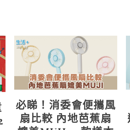
必睇！消委會便攜風
童
扇比較 內地芭蕉扇
2