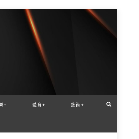
樂+
體育+
藝術+