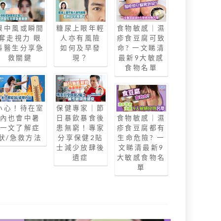
眼中風或瞬間
糖尿上眼年輕
食物敏感｜濕
奪走視力 眼
人亦有風險
疹食豆腐可致
科醫生分享急
如何及早發
命? 一文睇清
救關鍵
現？
最新9大敏感
食物名單
小心！待在室
保健專家｜節
內也會中暑
日暴飲暴食後
食物敏感｜濕
一文了解症
患無窮！專家
疹食豆腐都有
狀/急救方法
分享保健2貼
生命危險? 一
士減少放肆後
文睇清最新9
遺症
大敏感食物名
單