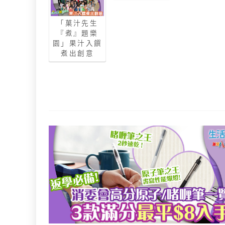
「菓汁先生
『煮』題樂
園」果汁入饌
煮出創意