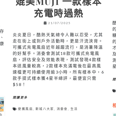
媲美MUJI 一款樣本
充電時過熱
21/07/2025
兒
存
炎炎夏日，酷熱天氣總令人難以忍受，尤其
、
走在街上或到戶外活動時，更是汗流浹背。
康
可攜式充電風扇近年越趨流行，是消暑降溫
的好幫手。消委會測試18款可攜式充電風
扇，評估安全及效能表現，測試發現4款樣
本送風量較高，2款樣本充滿電後在最高風
速檔更可持續使用逾3小時，所有樣本中，6
款手提式樣本獲4星半總評，最便宜只需
$58！
閱讀更多
便攜風扇
,
新城八大家
,
消委會
,
生活
血