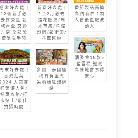
週末好去處 |
新春好去處 |
番茄製品高糖
13個新手必
1至2月必去
高鈉陷阱 1類
去露營區 設
煙花匯演/周
人食後血糖波
施齊全 交通
末市集/熊貓
動大
方便 全部設
燈飾/藝術節/
標準洗手間
花車巡遊
消委會18款5
星雪糕 避開
周末好去處 |
多圖！泰國極
高糖地雷食得
香港紅葉
稀有黃金虎
安心
2024 大棠賞
呆萌樣紅爆網
紅葉懶人包/
絡
搭車攻略/打
卡貼士/最佳
拍攝時間