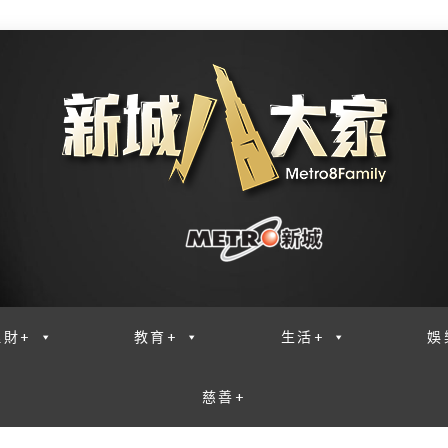
理財+
教育+
生活+
娛
慈善+