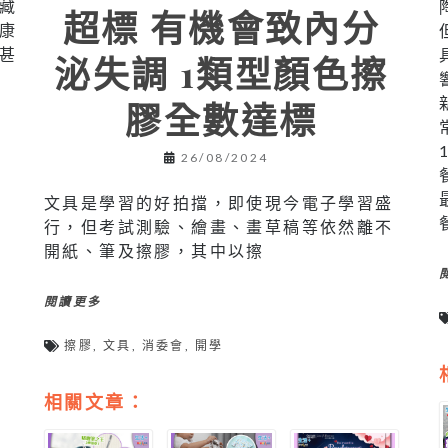
藏
超標 有機會致內分
康
甚
泌失調 1類型顏色擦
膠全數達標
26/08/2024
文具是學習的好拍擋，即使現今電子學習盛
行，但考試測驗、繪畫、畫草稿等依然離不
開紙、筆及擦膠，其中以擦
閱讀更多
擦膠
,
文具
,
消委會
,
開學
相關文章：