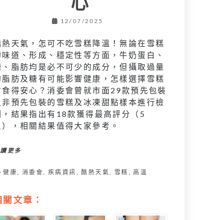
心
12/07/2025
酷熱天氣，怎可不吃雪糕降溫！無論在雪糕
的味道、形成、穩定性等方面，牛奶蛋白、
糖、脂肪均是必不可少的成分，但攝取過量
的脂肪及糖有可能影響健康，怎樣選擇雪糕
才食得安心？消委會曾就市面29款預先包裝
及非預先包裝的雪糕及冰凍甜點樣本進行檢
測，結果指出有18款獲得最高評分（5
星），相關結果值得大家參考。
閱讀更多
健康
,
消委會
,
疾病資訊
,
酷熱天氣
,
雪糕
,
高溫
相關文章：