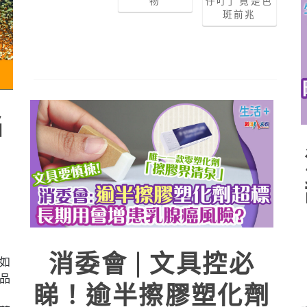
物
仔叮」竟是色
斑前兆
陷
波
消委會 | 文具控必
如
品
睇！逾半擦膠塑化劑