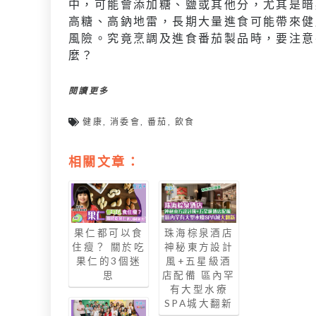
中，可能會添加糖、鹽或其他分，尤其是暗
高糖、高鈉地雷，長期大量進食可能帶來健
風險。究竟烹調及進食番茄製品時，要注意
麼？
閱讀更多
健康
,
消委會
,
番茄
,
飲食
相關文章：
果仁都可以食
珠海棕泉酒店
住瘦？ 關於吃
神秘東方設計
果仁的3個迷
風+五星級酒
思
店配備 區內罕
有大型水療
SPA城大翻新