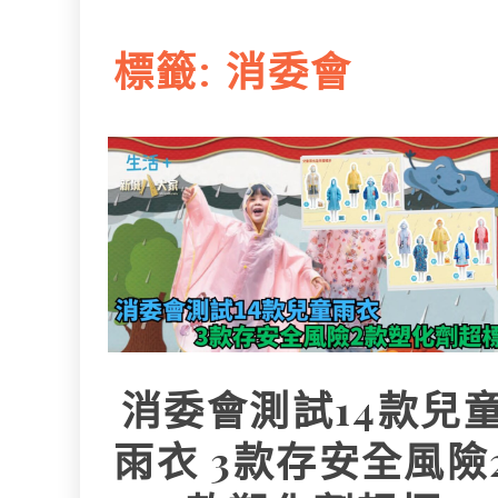
L
e
I
i
r
標籤:
消委會
n
n
k
消委會測試14款兒
雨衣 3款存安全風險