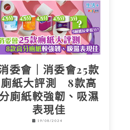
消委會｜消委會25款
廁紙大評測 8款高
分廁紙較強韌、吸濕
表現佳
19/08/2024