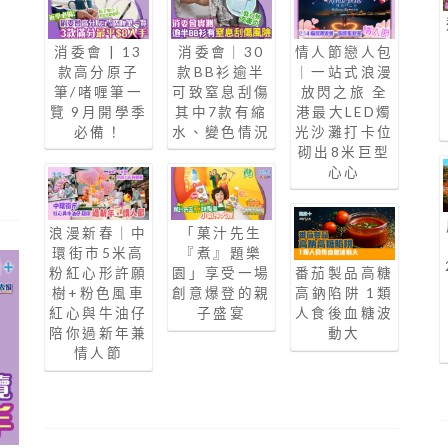
消委會 | 13
消委會｜30
情人節戀人包
款高分原子
款BB衫逾半
｜一站式浪漫
筆/啫喱筆一
可致窒息刮傷
放閃之旅 全
覽 9月開學季
其中7款有縮
港最大LED燭
必備！
水、變色情況
光沙灘打卡位
砌出8米巨型
心心
浪漫新春｜中
「菓汁先生
環街市5米高
『煮』題樂
粉紅心形許願
園」享受一場
番茄製品高糖
樹+粉色風車
創意爆登的親
高鈉陷阱 1類
紅心與牛油仔
子盛宴
人食後血糖波
陪你過新年兼
動大
情人節