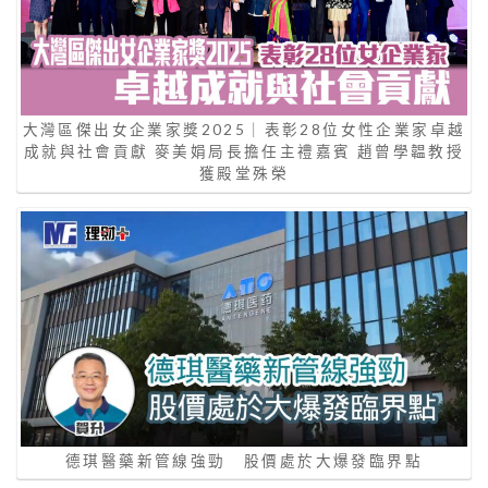
大灣區傑出女企業家獎2025｜表彰28位女性企業家卓越
成就與社會貢獻 麥美娟局長擔任主禮嘉賓 趙曾學韞教授
獲殿堂殊榮
德琪醫藥新管線強勁 股價處於大爆發臨界點