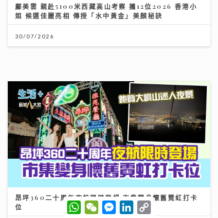
鄺美雲 親赴5100米西藏高山考察 攜12位2026 香港小
姐 候選佳麗亮相 傳授「水中黃金」美顏秘訣
30/07/2026
昂坪360二十周年夜航限時登場 市集變身懷舊霓虹打卡
位
25/07/2026
W
W
M
L
C
h
e
e
i
o