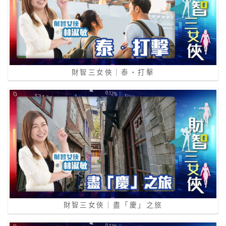
財智三女俠｜泰‧打擊
財智三女俠｜盡「慶」之旅