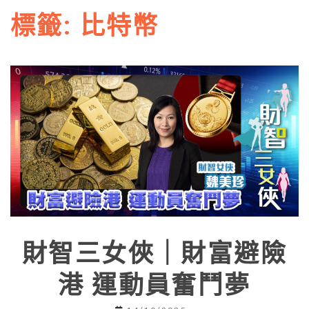
標籤:
比特幣
財智三女俠｜財富避險
港 運動員奮鬥夢