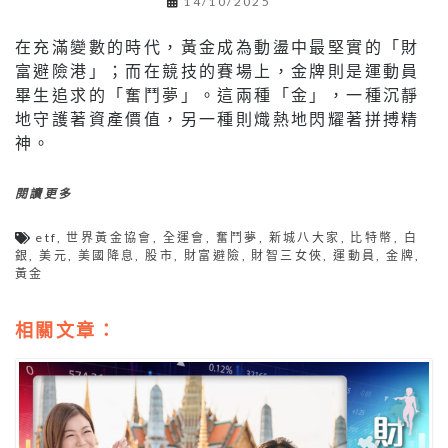
14/10/2025
在充滿變數的時代，黃金成為動盪中最堅實的「財
富避險港」；而在競技的賽場上，金牌則是運動員
畢生追求的「奮鬥夢」。這兩種「金」，一種沉靜
地守護著資產價值，另一種則熾熱地閃耀著拼搏精
神。
閱讀更多
etf
,
世界黃金協會
,
全運會
,
奮鬥夢
,
新城八大家
,
比特幣
,
白
銀
,
美元
,
美國降息
,
股市
,
財富避險
,
財智三女俠
,
運動員
,
金牌
,
黃金
相關文章：