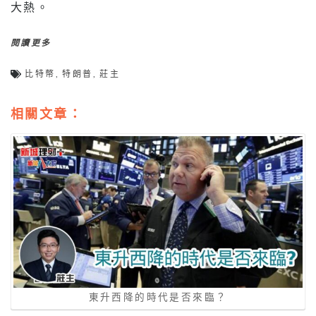
大熱。
閱讀更多
比特幣
,
特朗普
,
莊主
相關文章：
東升西降的時代是否來臨？