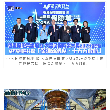
香港保險業論壇 暨 大灣區保險業大獎2026頒獎禮｜業
界翹楚共探「保險新維度‧十五五啟航」