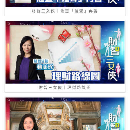
財智三女俠｜滙豐「鐘聲」再響
財智三女俠｜理財路線圖