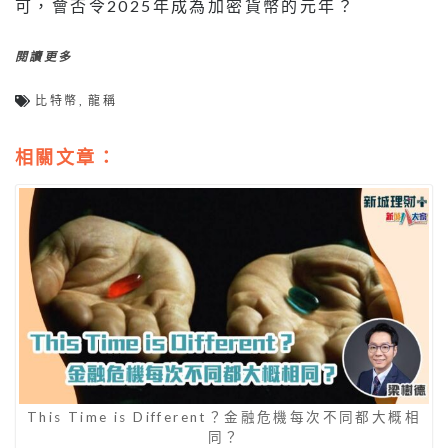
可，會否令2025年成為加密貨幣的元年？
閱讀更多
比特幣
,
龍稱
相關文章：
This Time is Different？金融危機每次不同都大概相
同？