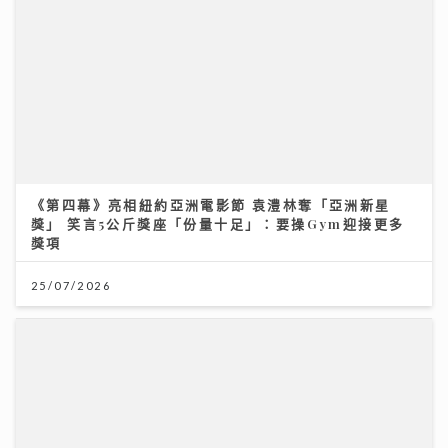
《第四幕》亮相紐約亞洲電影節 袁澧林奪「亞洲新星
獎」 笑言5公斤獎座「份量十足」：要操Gym迎接更多
獎項
25/07/2026