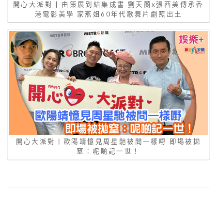
開心大派對 | 由策展到結集成書 劉天蘭x張西美傳承香
港電影美學 家燕姐60年代歌舞片劇照出土
開心大派對丨歐陽靖憶見周星馳被問一樣嘢 即場被拋
窒：呢啲記一世！