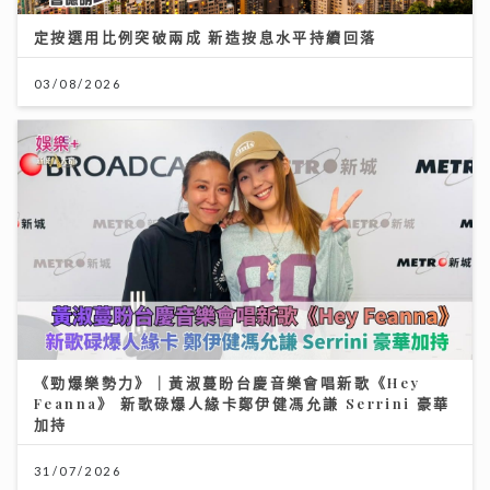
定按選用比例突破兩成 新造按息水平持續回落
03/08/2026
《勁爆樂勢力》｜黃淑蔓盼台慶音樂會唱新歌《Hey
Feanna》 新歌碌爆人緣卡鄭伊健馮允謙 Serrini 豪華
加持
31/07/2026