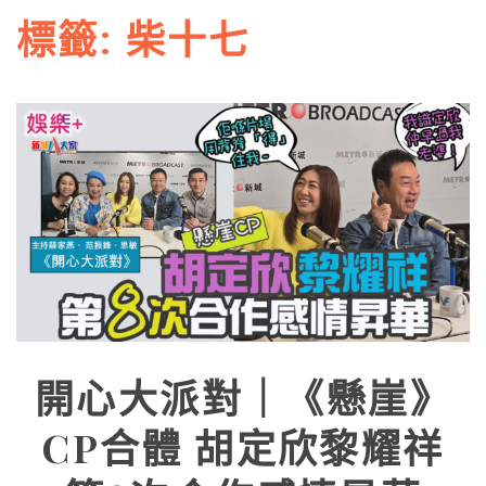
標籤:
柴十七
開心大派對｜《懸崖》
CP合體 胡定欣黎耀祥