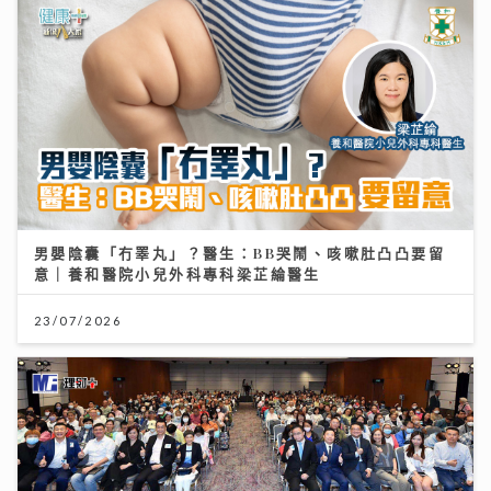
男嬰陰囊「冇睪丸」？醫生：BB哭鬧、咳嗽肚凸凸要留
意｜養和醫院小兒外科專科梁芷綸醫生
23/07/2026