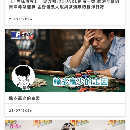
【#豐味旅程】｜尖沙咀iSQUARE南海一號 維港全景的
南洋粵菜體驗 金榜醬煮大蝦與茶燻雞的航海日誌
25/07/2026
輸多贏少的主因
28/07/2026