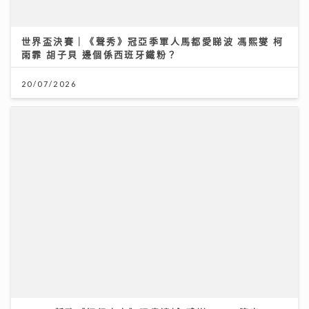
世界盃決賽｜《聲秀》冠亞季軍人馬都愛睇波 馮熙燮 柯
雨霏 胡子貝 邊個係西班牙鐵粉？
20/07/2026