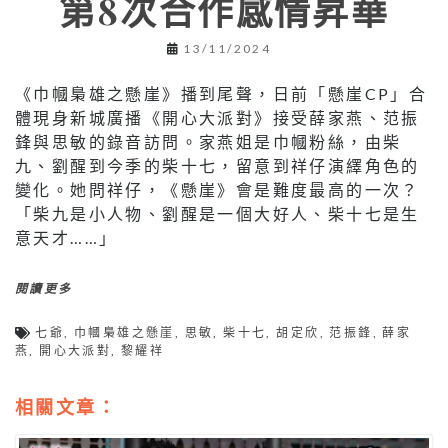
第8次合作感情昇華
13/11/2024
《巾幗梟雄之懸崖》播到尾聲，日前「懸崖CP」合
體現身新城廣播《開心大派對》接受薛家燕、范振
鋒與思敏的錄音訪問。家燕姐是巾幗粉絲，由柴
九、劉醒到今季的柴十七，留意到祥仔演繹角色的
變化。她問祥仔，《懸崖》會是難度最高的一次？
「柴九是小人物、劉醒是一個大好人、柴十七是生
意天才……」
閱讀更多
七爺
,
巾幗梟雄之懸崖
,
思敏
,
柴十七
,
胡定欣
,
范振鋒
,
薛家
燕
,
開心大派對
,
黎耀祥
相關文章：