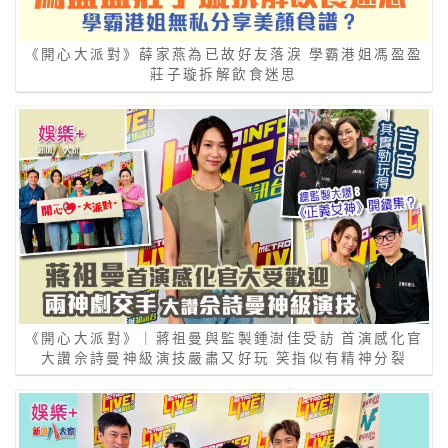
《開心大派對》薛家燕為已故好友落淚 學霸港姐馮盈盈
莊子璇拆解飲食迷思
《開心大派對》｜蔣祖曼與監製鍾澍佳受訪 首演感化官
大讚佘詩曼神級演技嚴肅又好玩 笑指似有精神分裂