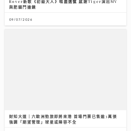
Rover新歌《初級大人》唱盡遺憾 感謝Tiger演出MV
與肥貓鬥搶鏡
09/07/2026
財知大道｜六歐洲勁旅即將來港 首場門票已售逾3萬張
強調「期望管理」球星或陣容不全