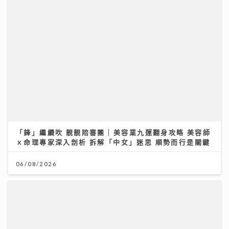
「鋒」繼續吹 靚靚陪審團 | 美容業九運翻身攻略 美容師
ｘ命理專家深入剖析 拆解「中女」迷思 順勢而行是關鍵
06/08/2026