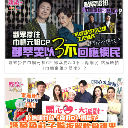
觀眾掛住巾幗元祖CP 鄧萃雯以3不回應網民 點解唔拍
《巾幗梟雄之懸崖》？