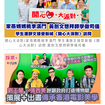
開心大派對|家燕媽媽桃李滿門 學生潘靜文接受新城《開
心大派對》訪問 黃劍文想拜師學做司儀