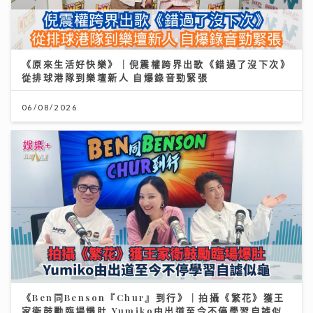
《原來生活好快樂》｜倪震權跨界出歌《錯過了沒下次》
從排球港隊到樂壇新人 自爆錄音勁緊張
06/08/2026
《Ben同Benson『Chur』到行》｜拍攝《繁花》獲王
家衛鼓勵臨場爆肚 Yumiko由出道至今不停學習自謔似