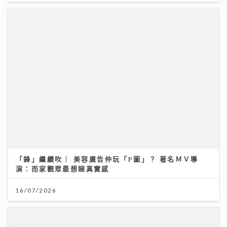
「鋒」繼續吹 | 美容廣告仲玩「P圖」？ 著名ＭＶ導
演：而家觀眾最想睇真實感
16/07/2026