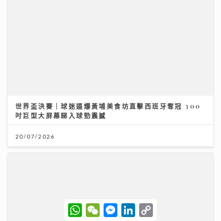
世界盃決賽｜球迷逼爆黃埔美食坊直擊西班牙奪冠 300
吋巨型大屏幕睇入球勁震撼
20/07/2026
W
W
M
L
C
h
e
e
i
o