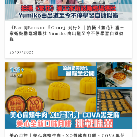
《Ben同Benson『Chur』到行》｜拍攝《繁花》獲王
家衛鼓勵臨場爆肚 Yumiko由出道至今不停學習自謔似
龜
25/07/2026
美心月餅｜美心麻辣牛肉、XO醬豬肉月餅、COVA黑芝