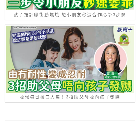
孩子扭計瞓街勁尷尬 想小朋友秒速合作必學3步驟
唔想每日破口大罵！3招助父母唔向孩子發嬲