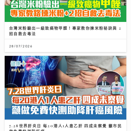
台灣米粉驗出一級致癌物甲醛！專家教你揀米粉秘訣與 2
招自救去毒法
28/07/2026
7.28世界肝炎日 每20港人1人患乙肝 四成未察覺 籲市民