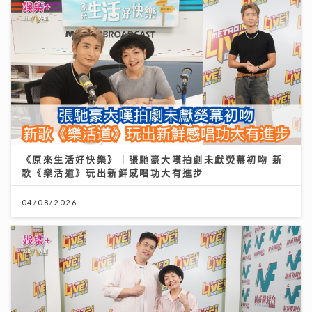
《原來生活好快樂》｜張馳豪大嘆拍劇未獻熒幕初吻 新
歌《樂活道》玩出新鮮感唱功大有進步
04/08/2026