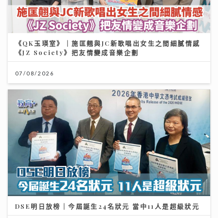
《QK玉瑛室》｜施匡翹與JC新歌唱出女生之間細膩情感
《JZ Society》把友情變成音樂企劃
07/08/2026
DSE明日放榜｜今屆誕生24名狀元 當中11人是超級狀元