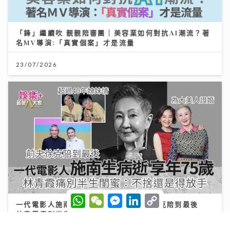
「鋒」繼續吹 靚靚陪審團 | 美容業如何對抗AI潮流？著
名MV導演:「真實個案」才是流量
23/07/2026
W
W
M
L
C
一代電影人施南生病逝享年75歲 前夫徐克陪到最後
h
e
e
i
o
a
C
s
n
p
林青霞痛別半生閨蜜：不捨還是得放手
t
h
s
k
y