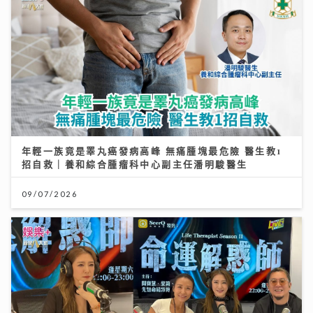
年輕一族竟是睪丸癌發病高峰 無痛腫塊最危險 醫生教1
招自救｜養和綜合腫瘤科中心副主任潘明駿醫生
09/07/2026