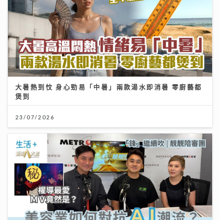
大暑熱到忟 身心勁易「中暑」兩款湯水即消暑 零廚藝都
煲到
23/07/2026