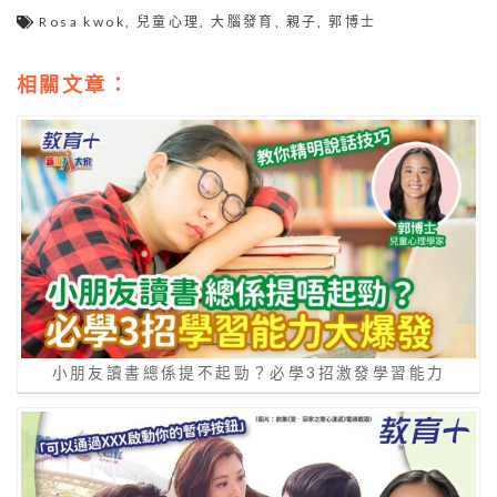
Rosa kwok
,
兒童心理
,
大腦發育
,
親子
,
郭博士
相關文章：
小朋友讀書總係提不起勁？必學3招激發學習能力