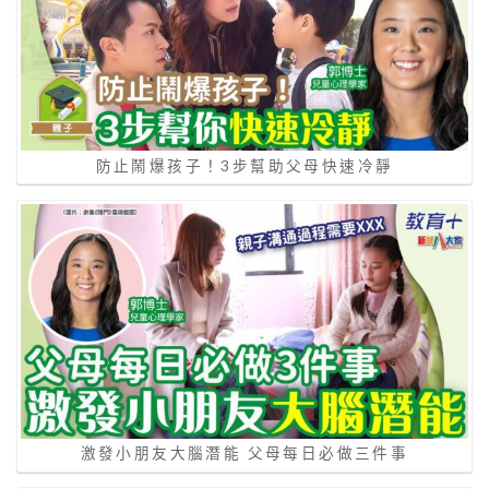
防止鬧爆孩子！3步幫助父母快速冷靜
激發小朋友大腦潛能 父母每日必做三件事