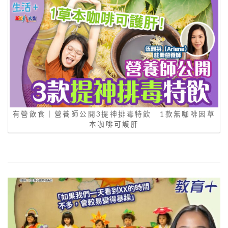
有營飲食｜營養師公開3提神排毒特飲 1款無咖啡因草
本咖啡可護肝