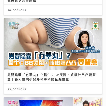
做免費快測防肝癌
28/07/2026
男嬰陰囊「冇睪丸」？醫生：BB哭鬧、咳嗽肚凸凸要留
意｜養和醫院小兒外科專科梁芷綸醫生
23/07/2026