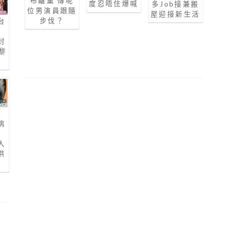
布離巢 傳呢
度忍唔住爆喊
多Job接兼搬
位男演員跟隨
屋迎接新生活
步伐？
台
生
封
黎
吻
申
病
歲
入
洪