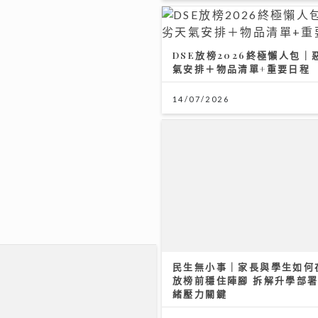
DSE放榜2026終極懶人包｜
氣安排＋物品清單+重要日程
14/07/2026
凸凸要留意｜養和醫院小兒外科
民生無小事｜家長與學生如何在
放榜前穩住陣腳 拆解升學部
緒壓力關鍵