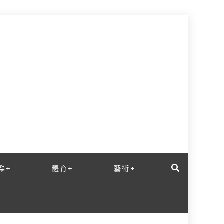
樂+
體育+
藝術+