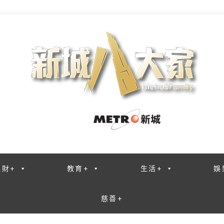
理財+
教育+
生活+
娛
慈善+