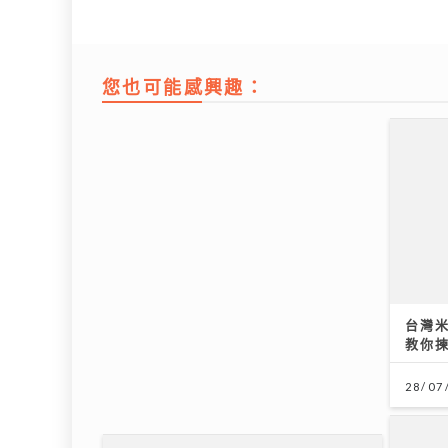
您也可能感興趣：
【#豐味旅程】｜尖沙咀iSQUARE
台灣
南海一號 維港全景的南洋粵菜體驗
教你揀
金榜醬煮大蝦與茶燻雞的航海日誌
28/07
25/07/2026