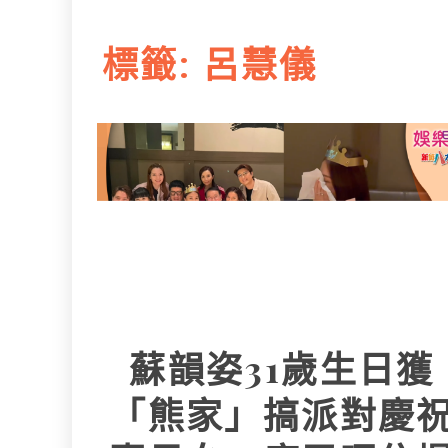
L
e
I
i
r
標籤:
呂慧儀
n
n
k
蘇韻姿31歲生日獲
「熊家」搞派對慶