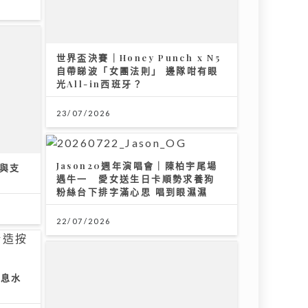
世界盃決賽｜Honey Punch x N5
自帶睇波「女團法則」 邊隊咁有眼
光All-in西班牙？
23/07/2026
Jason20週年演唱會｜陳柏宇尾場
障與支
遇牛一 愛女送生日卡順勢求養狗
粉絲台下排字滿心思 唱到眼濕濕
22/07/2026
按息水