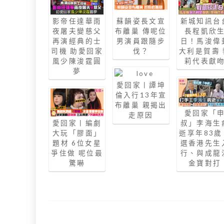
影帝任達華雨
蘇韻姿長文宣
新城知訊台
夜屠夫變慈父
布離巢 傳呢位
長程凱欣
再演經典的士
男演員跟隨步
日！馬浚偉
司機 助愛回家
伐？
大利是賀壽 
風少陳浚霆圓
莉代表獻
夢
愛回家丨譚坤
倫入行13年宣
布離巢 親揭出
愛回家「
走原因
愛回家丨編劇
叔」李海生
大玩「膠面」
逝享年83
題材 6位女星
選香港先生
爭住做 呢位最
行、與成龍
驚嚇
金寶對打