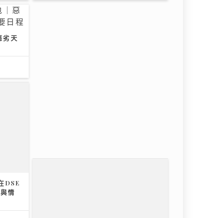
惡劣天
「鋒」繼續吹 | 美容廣告仲玩「P
圖」？ 著名ＭＶ導演：而家觀眾最
想睇真實感
16/07/2026
DSE
署與情