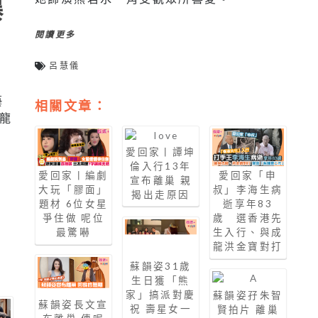
爆
閱讀更多
呂慧儀
藝
相關文章：
龍
。
，
愛回家丨譚坤
倫入行13年
愛回家丨編劇
愛回家「申
宣布離巢 親
大玩「膠面」
叔」李海生病
揭出走原因
題材 6位女星
逝享年83
爭住做 呢位
歲 選香港先
最驚嚇
生入行、與成
龍洪金寶對打
蘇韻姿31歲
生日獲「熊
家」搞派對慶
蘇韻姿孖朱智
蘇韻姿長文宣
祝 壽星女一
賢拍片 離巢