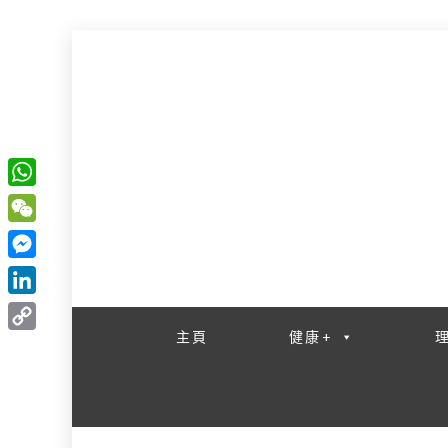
W
一網睇盡 八家大成
h
W
a
e
M
t
C
e
L
s
h
s
i
主頁
健康+
A
C
a
s
n
p
o
t
e
k
p
p
n
e
y
g
d