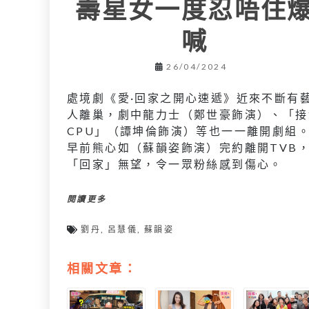
壽星女一度忍唔住
喊
26/04/2024
處境劇《愛·回家之開心速遞》近來不斷有
人離巢，劇中龍力士（鄭世豪飾演）、「接
CPU」（譚坤倫飾演）等也一一離開劇組
早前熊心如（蘇韻姿飾演）完約離開TVB
「回家」無望，令一眾粉絲感到傷心。
閱讀更多
劉丹
,
呂慧儀
,
蘇韻姿
相關文章：