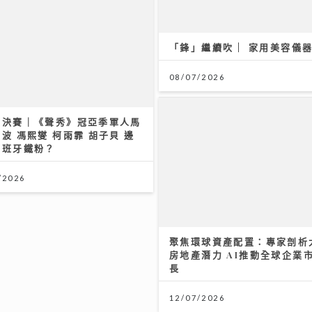
「鋒」繼續吹 | 家用美容儀
08/07/2026
盃決賽｜《聲秀》冠亞季軍人馬
波 馮熙燮 柯雨霏 胡子貝 邊
西班牙鐵粉？
/2026
聚焦環球資產配置：專家剖析
房地產潛力 AI推動全球企業
長
12/07/2026