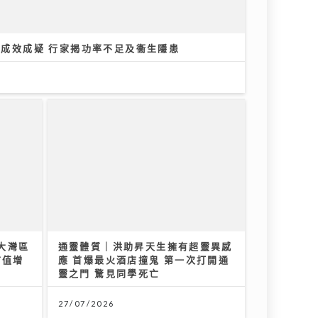
器成效成疑 行家揭功率不足及衞生隱患
大灣區
通靈體質｜洪助昇天生擁有超靈異感
市值增
應 首爆最火酒店撞鬼 第一次打開通
靈之門 驚見同學死亡
27/07/2026