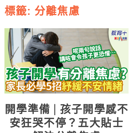
標籤:
分離焦慮
開學準備 | 孩子開學感不
安狂哭不停？五大貼士