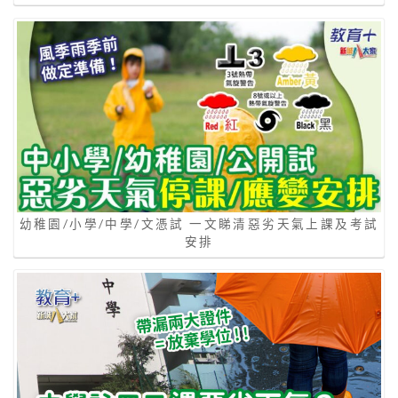
幼稚園/小學/中學/文憑試 一文睇清惡劣天氣上課及考試
安排