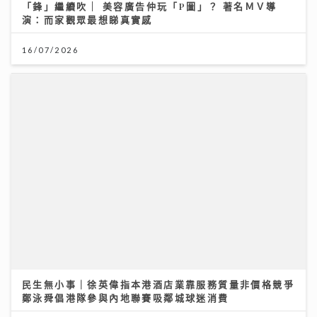
「鋒」繼續吹 | 美容廣告仲玩「P圖」？ 著名ＭＶ導
演：而家觀眾最想睇真實感
16/07/2026
民生無小事｜徐英偉指本港酒店業靠服務質量非價格競爭
鄭泳舜倡港隊參與內地聯賽吸鄰城球迷消費