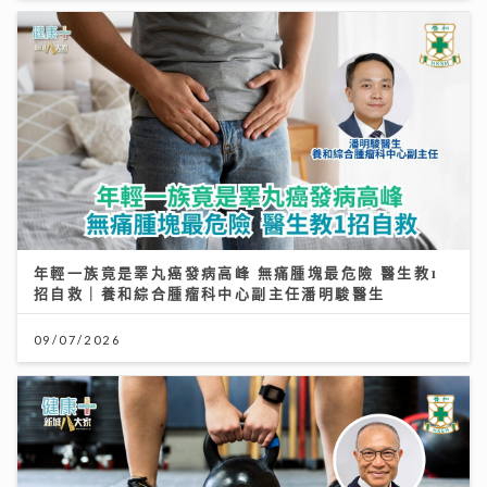
年輕一族竟是睪丸癌發病高峰 無痛腫塊最危險 醫生教1
招自救｜養和綜合腫瘤科中心副主任潘明駿醫生
09/07/2026