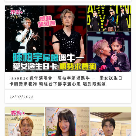
Jason20週年演唱會｜陳柏宇尾場遇牛一 愛女送生日
卡順勢求養狗 粉絲台下排字滿心思 唱到眼濕濕
22/07/2026