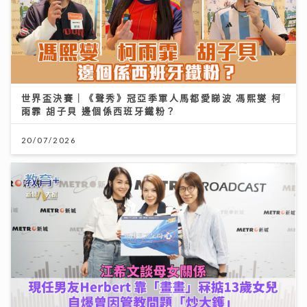
世界盃決賽｜《聲秀》冠亞季軍人馬都愛睇波 馮熙燮 柯
雨霏 胡子貝 邊個係西班牙鐵粉？
20/07/2026