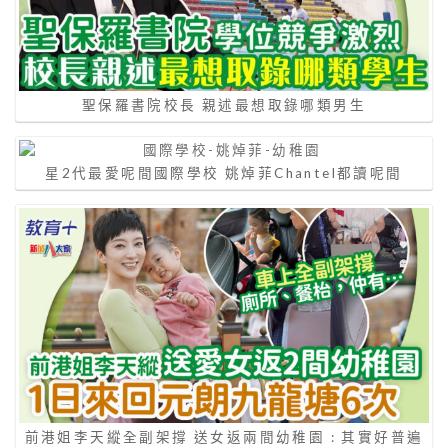
聖保羅書院校長 親述最想取錄哪類男生
星2代最愛呢間國際學校 姚焯菲Chantel都讀呢間
前港姐李天縱全副架撐 送女返兩間幼稚園 : 其實好普遍