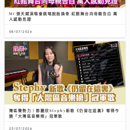
MC張天賦演唱會跳唱脫胎換骨 紅館舞台向母親告白 萬
人感動見證
08/07/2026
灣區聲勢力｜鄧麗欣Stephy新歌《仍留在這裏》奪得今
週「大灣區音樂榜」冠軍歌
23/07/2026