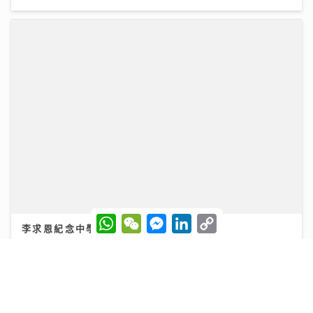
李求恩紀念中學
31/07/2026
W
W
M
L
C
h
e
e
i
o
a
C
s
n
p
t
h
s
k
y
s
a
e
e
L
A
t
n
d
i
p
g
I
n
p
e
n
k
r