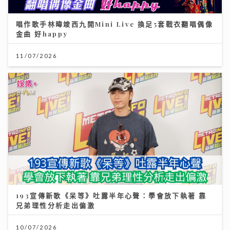
唱作歌手林暐竣西九開Mini Live 換足5套戰衣翻唱偶像
金曲 好happy
11/07/2026
193宣傳新歌《呆等》吐露半年心聲：學會放下執著 靠
兄弟理性分析走出偏激
10/07/2026