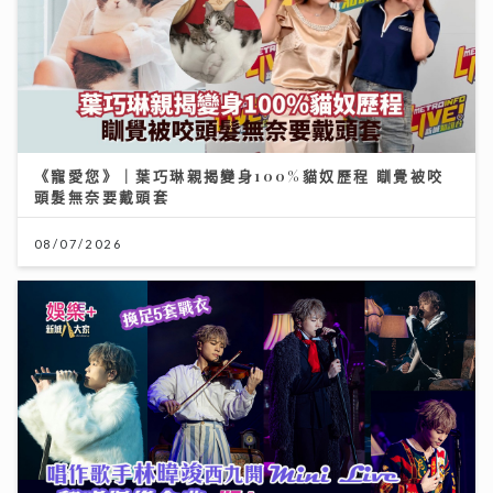
《寵愛您》｜葉巧琳親揭變身100%貓奴歷程 瞓覺被咬
頭髮無奈要戴頭套
08/07/2026