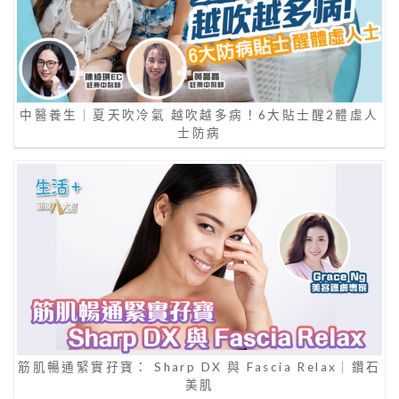
中醫養生｜夏天吹冷氣 越吹越多病！6大貼士醒2體虛人
士防病
筋肌暢通緊實孖寶： Sharp DX 與 Fascia Relax｜鑽石
美肌