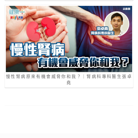
慢性腎病原來有機會威脅你和我？｜腎病科專科醫生張卓
堯