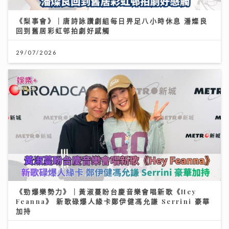
《梨事會》｜唐詩詠讚劇組每日畀足八小時休息 潘燦良
回到舊居彩虹邨拍劇好感觸
29/07/2026
《勁爆樂勢力》｜黃淑蔓盼台慶音樂會唱新歌《Hey
Feanna》 新歌碌爆人緣卡鄭伊健馮允謙 Serrini 豪華
加持