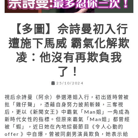
【多圖】佘詩曼初入行
遭施下馬威 霸氣化解欺
凌：他沒有再欺負我
了！
25/10/2024
視后佘詩曼（阿佘）參選港姐入行，初出道時曾被
批「雞仔聲」，憑藉自身努力披荊斬棘，三奪視
后，更以《新聞女王》中霸氣「Man姐」一角成為
新時代女性的指標。但原來霸氣「Man姐」都曾經
被「蝦」，近日她在內地綜藝節目《令人心動的
offer 》中自爆，曾被同劇男演員欺負，她表示給