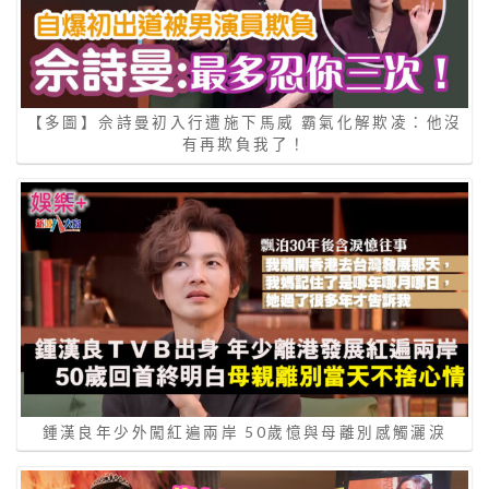
【多圖】佘詩曼初入行遭施下馬威 霸氣化解欺凌：他沒
有再欺負我了！
鍾漢良年少外闖紅遍兩岸 50歲憶與母離別感觸灑淚