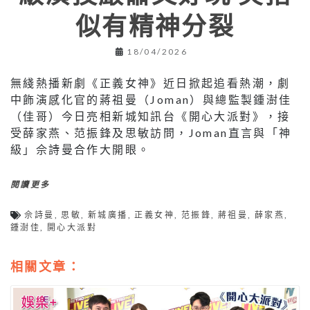
似有精神分裂
18/04/2026
無綫熱播新劇《正義女神》近日掀起追看熱潮，劇
中飾演感化官的蔣祖曼（Joman）與總監製鍾澍佳
（佳哥）今日亮相新城知訊台《開心大派對》，接
受薛家燕、范振鋒及思敏訪問，Joman直言與「神
級」佘詩曼合作大開眼。
閱讀更多
佘詩曼
,
思敏
,
新城廣播
,
正義女神
,
范振鋒
,
蔣祖曼
,
薛家燕
,
鍾澍佳
,
開心大派對
相關文章：