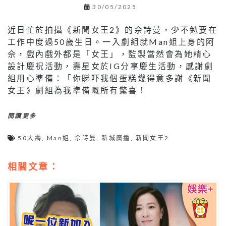
30/05/2025
近日忙於拍攝《新聞女王2》的佘詩曼，少不勉要在
工作中度過50歲生日。一入劇組就Man姐上身的阿
佘，戲內戲外都是「女王」，監製當然會為她精心
設計慶祝活動，壽星女於IG分享慶生活動，感謝劇
組用心準備：「你睇吓我個蛋糕幾得意多謝《新聞
女王》劇組為我準備嘅所有驚喜！
閱讀更多
50大壽
,
Man姐
,
佘詩曼
,
新城廣播
,
新聞女王2
相關文章：