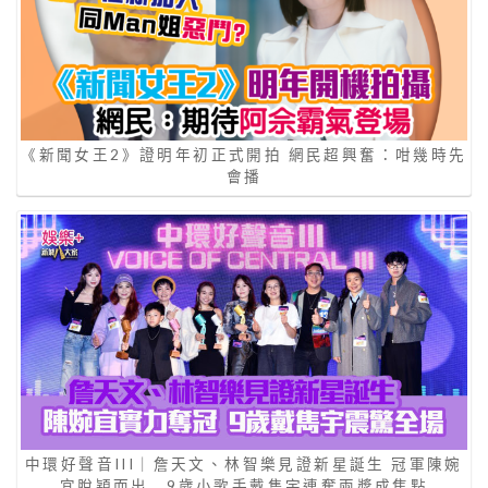
《新聞女王2》證明年初正式開拍 網民超興奮：咁幾時先
會播
中環好聲音III｜詹天文、林智樂見證新星誕生 冠軍陳婉
宜脫穎而出 9歲小歌手戴雋宇連奪兩獎成焦點