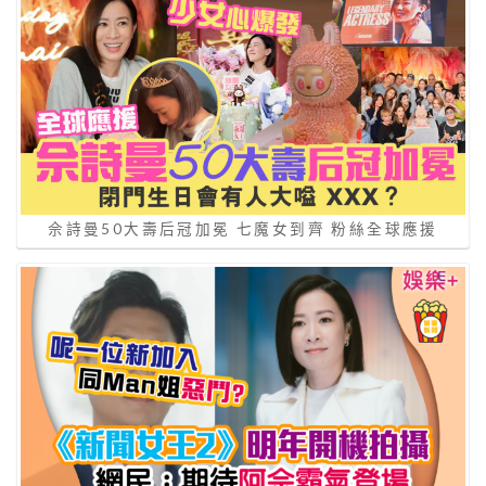
佘詩曼50大壽后冠加冕 七魔女到齊 粉絲全球應援