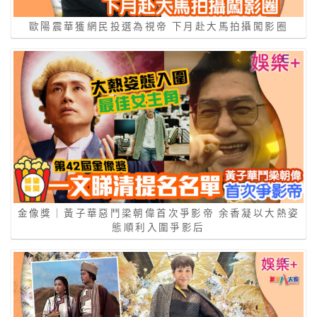
歐陽震華獲網民投選為視帝 下月赴大馬拍攝闖影圈
金像獎｜黃子華惡鬥梁朝偉首次爭影帝 余香凝以大熱姿
態順利入圍爭影后