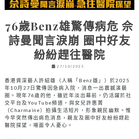
76歲Benz雄驚傳病危 佘
詩曼聞言淚崩 圈中好友
紛紛趕往醫院
27/10/2025
香港資深藝人許紹雄（人稱「Benz雄」）於2025
年10月27日驚傳因急病入院，消息一出震撼演藝
圈。現年76歲的他，雖近年淡出幕前，仍活躍於社
交平台及YouTube頻道，與女兒許惠菁
（Charmaine）拍攝生活短片，形象親民幽默。惟
今早突然傳出病危消息，親友及圈中好友紛紛趕赴
醫院探望，場面令人憂心。