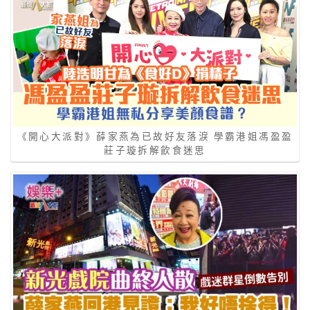
《開心大派對》薛家燕為已故好友落淚 學霸港姐馮盈盈
莊子璇拆解飲食迷思