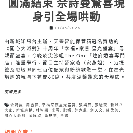
圓滿結束 佘詩曼驚喜現
身引全場哄動
11/05/2026
由新城知訊台主辦、天豐智能保管箱冠名贊助的
《開心大派對》十周年「幸福•家燕 星光盛宴」母
親節盛宴，今晚於尖沙咀The One「煌府婚宴專門
店」隆重舉行。節目主持薛家燕（家燕姐）、范振
鋒及思敏聯同七百位聽眾與粉絲歡聚一堂，在星光
熠熠的氛圍下筵開60席，共度溫馨難忘的母親節。
閱讀更多
佘詩曼
,
周吉佩
,
幸福家燕星光盛宴
,
張與辰
,
張馳豪
,
新城八
大家
,
新城廣播
,
林智樂
,
米雪
,
肥媽
,
薛家燕
,
詹天文
,
鍾柔美
,
開心大派對
,
陳庭欣
,
黃夏蕙
,
黑妹
相關文章：