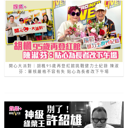
開心大派對｜胡楓95歲再登紅館挑戰健力士紀錄 陳淑
芬：審核嚴格不容有失 貼心為長者改下午場