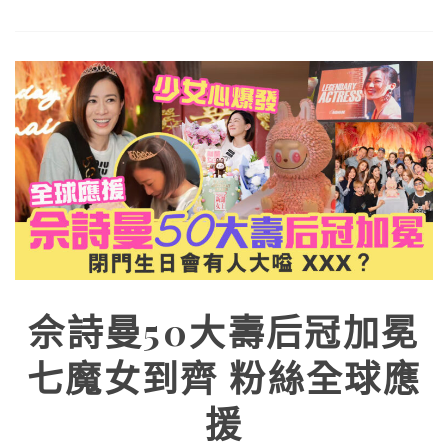
佘詩曼50大壽后冠加冕
七魔女到齊 粉絲全球應
援