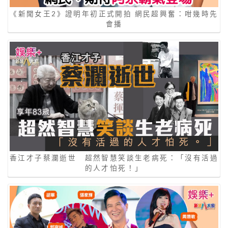
《新聞女王2》證明年初正式開拍 網民超興奮：咁幾時先
會播
香江才子蔡瀾逝世 超然智慧笑談生老病死：「沒有活過
的人才怕死！」