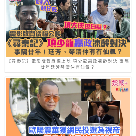
《尋秦記》電影版賀歲檔上映 項少龍嬴政凍齡對決 事隔
廿年廷芳琴清仲有仙氣？