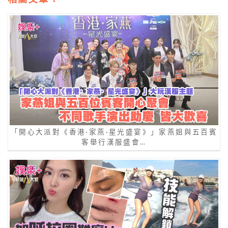
「開心大派對《香港·家燕·星光盛宴》」家燕姐與五百賓
客舉行漢服盛會…