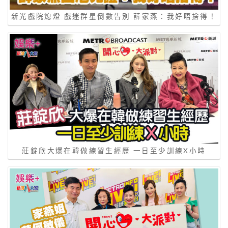
新光戲院熄燈 戲迷群星倒數告別 薛家燕：我好唔捨得！
莊錠欣大爆在韓做練習生經歷 一日至少訓練X小時