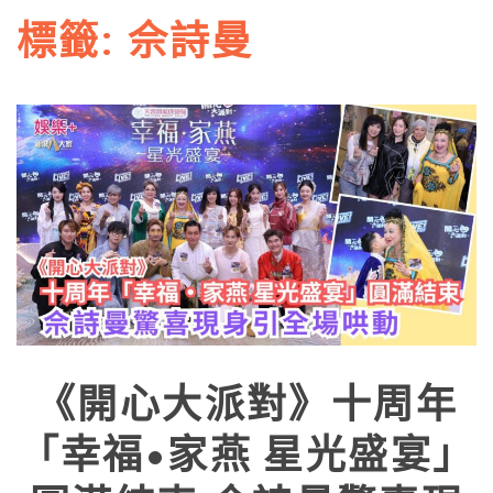
標籤:
佘詩曼
《開心大派對》十周年
「幸福•家燕 星光盛宴」