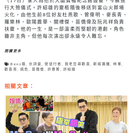
（17日）家人為他於大圍寶福紀念館設靈，今晨進
行大殮儀式。許紹雄的靈柩隨後移送到富山火葬場
火化，由他生前8位好友杜燕歌、曾偉明、麥長青、
羅樂林、歐陽震華、關禮傑、苗僑偉及阮兆祥負責
扶靈。他的一生，是一部溫柔而堅韌的港劇，角色
雖非主角，但他每次演出卻永遠令人難忘。
閱讀更多
Benz雄
,
佘詩曼
,
使徒行者
,
我老豆尋歡喜
,
新城廣播
,
林峯
,
歡喜哥
,
病危
,
苗僑偉
,
許惠菁
,
許紹雄
相關文章：