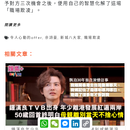
予對方三次機會之後，便用自己的智慧化解了這埸
「職場欺凌」。
閱讀更多
令人心動的offer
,
佘詩曼
,
新城八大家
,
職場欺凌
相關文章：
W
W
M
L
C
h
e
e
i
o
鍾漢良年少外闖紅遍兩岸 50歲憶與母離別感觸灑淚