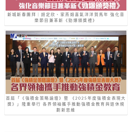
新城新春團拜｜胡定欣、家燕姐喜氣洋洋賀馬年 強化音
樂節目兼革新《勁爆頒獎禮》
首屆「《強積金策略論壇》暨 《2025年度強積金表現大
獎》」隆重舉行 各界領袖攜手推動強積金教育與退休規
劃新思維