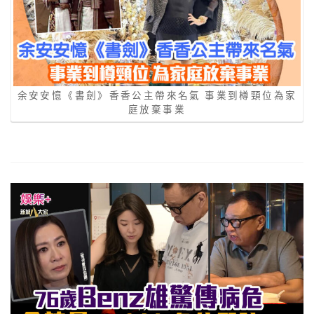
余安安憶《書劍》香香公主帶來名氣 事業到樽頸位為家
庭放棄事業