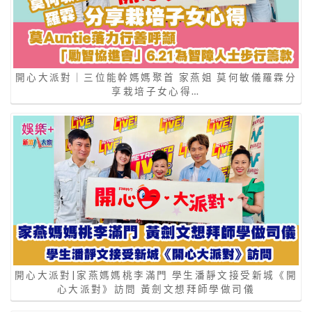
開心大派對｜三位能幹媽媽聚首 家燕姐 莫何敏儀羅霖分
享栽培子女心得…
開心大派對|家燕媽媽桃李滿門 學生潘靜文接受新城《開
心大派對》訪問 黃劍文想拜師學做司儀