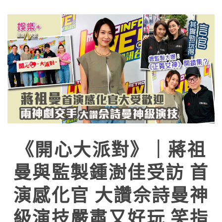
《開心大派對》｜蔣祖
曼與監製鍾澍佳受訪 首
演感化官 大讚佘詩曼神
級演技嚴肅又好玩 笑指