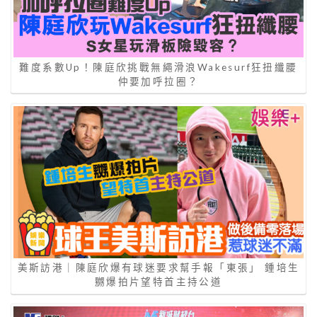
難度系數Up！陳庭欣挑戰無繩滑浪Wakesurf狂扭纖腰
仲要加呼拉圈？
美斯訪港｜陳庭欣爆有球迷要求幫手報「東張」 鍾培生
嬲爆拍片望特首主持公道