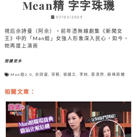
Mean精 字字珠璣
07/01/2025
視后佘詩曼（阿佘），前年憑無線劇集《新聞女
王》中的「Man姐」女強人形象深入民心，如今，
她再度上演商
閱讀更多
Man姐2.0
,
佘詩曼
,
宋軼
,
張國立
,
李純
,
梁清然
,
麻辣商驕
相關文章：