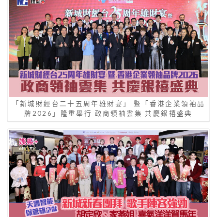
「新城財經台二十五周年雄財宴」 暨「香港企業領袖品
牌2026」隆重舉行 政商領袖雲集 共慶銀禧盛典