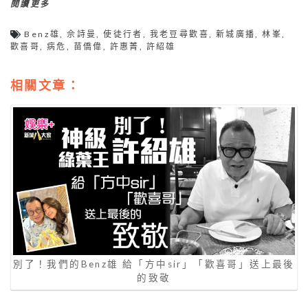
閱讀更多
Benz雄
,
佘詩曼
,
使徒行者
,
我老豆尋歡喜
,
新城廣播
,
林峯
,
歡喜哥
,
病危
,
苗僑偉
,
許惠菁
,
許紹雄
相關文章：
別了！我們的Benz雄 給「方中sir」「歡喜哥」送上最後
的致敬