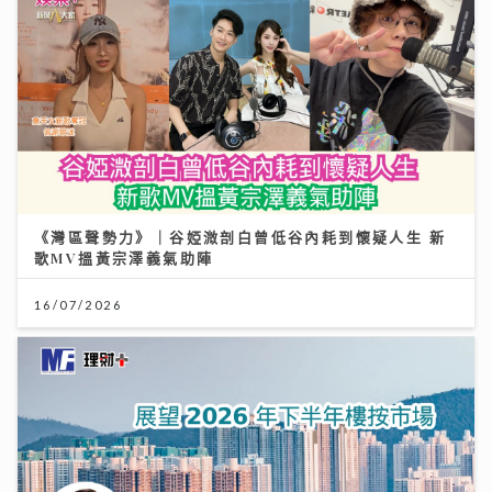
《灣區聲勢力》｜谷婭溦剖白曾低谷內耗到懷疑人生 新
歌MV搵黃宗澤義氣助陣
16/07/2026