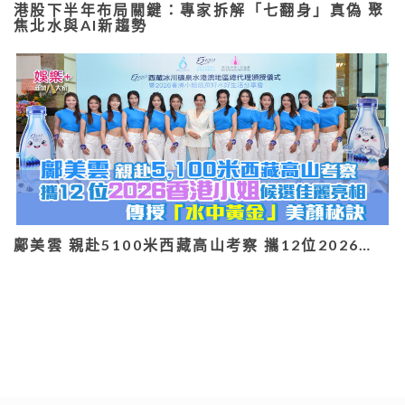
港股下半年布局關鍵：專家拆解「七翻身」真偽 聚
焦北水與AI新趨勢
鄺美雲 親赴5100米西藏高山考察 攜12位2026…