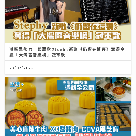
灣區聲勢力｜鄧麗欣Stephy新歌《仍留在這裏》奪得今
週「大灣區音樂榜」冠軍歌
23/07/2026