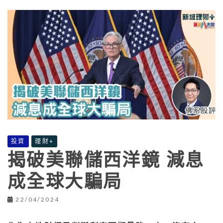
投資
理財+
揭破美聯儲西洋鏡 減息
成全球大騙局
22/04/2024