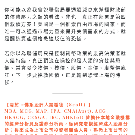
你可能以為我會說聯儲局要通過減息來幫輕財政部
的償債壓力之類的看法。非也！真正在部署是第四
個救債方案！美國是一個推崇自由市場的國家，而
唯一可以通過市場力量來提升美債需求的方式，就
是釀造資產價格急速貶值的恐慌。
若你以為聯儲局只是控制貨幣政策的最高決策者就
大錯特錯，真正頂流在操控的是人類的貪婪與恐
懼。當貪婪令物價、樓價、股價、金價、虛幣價瘋
狂，下一步要挽救國債，正是輪到恐懼上場的時
候。
【關於 #佛系股評人梁樹德（Scott）】
MBA, MCG, MAP, IPA, CMA(Aust), ACG,
HKACG, CESGA, IRC, AHKIoD 曾擔任本地金融機構
的經濟分析員及證券分析員，從研究宏觀經濟跳入股票分
析；後來成為上市公司投資者關係人員，熟悉上市公司的