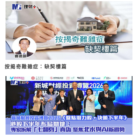
按揭奇難雜症：缺契樓篇