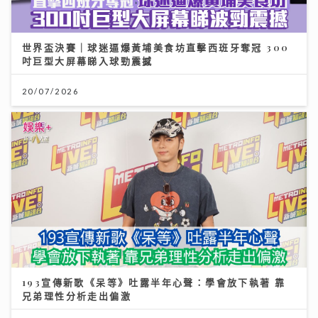
世界盃決賽｜球迷逼爆黃埔美食坊直擊西班牙奪冠 300
吋巨型大屏幕睇入球勁震撼
20/07/2026
193宣傳新歌《呆等》吐露半年心聲：學會放下執著 靠
兄弟理性分析走出偏激