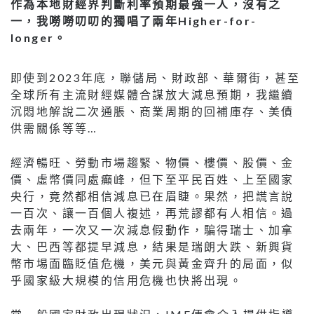
作為本地財經界判斷利率預期最強一人，沒有之
一，我嘮嘮叨叨的獨唱了兩年Higher-for-
longer。
即使到2023年底，聯儲局、財政部、華爾街，甚至
全球所有主流財經媒體合謀放大減息預期，我繼續
沉悶地解說二次通脹、商業周期的回補庫存、美債
供需關係等等…
經濟暢旺、勞動市場趨緊、物價、樓價、股價、金
價、虛幣價同處癲峰，但下至平民百姓、上至國家
央行，竟然都相信減息已在眉睫。果然，把謊言說
一百次、讓一百個人複述，再荒謬都有人相信。過
去兩年，一次又一次減息假動作，騙得瑞士、加拿
大、巴西等都提早減息，結果是瑞朗大跌、新興貨
幣市埸面臨貶值危機，美元與黃金齊升的局面，似
乎國家級大規模的信用危機也快將出現。