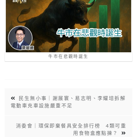
牛市在悲觀時誕生
民生無小事｜謝展寰、易志明、李耀培拆解
電動車充車設施嚴重不足
消委會｜環保即棄餐具安全排行榜 4類可重
用食物盒應點揀？