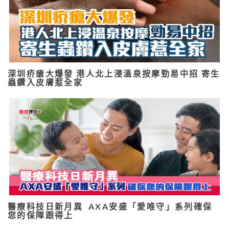
深圳疥瘡大爆發 港人北上浸溫泉按摩勁易中招 寄生
蟲鑽入皮膚惹全家
醫療科技日新月異 AXA安盛「愛唯守」系列確保
您的保障跟得上