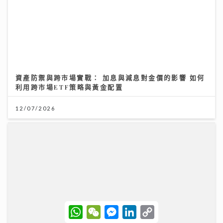
資產防禦與跨市場實戰： 加息與減息對金價的影響 如何
利用跨市場ETF策略與黃金配置
12/07/2026
W
W
M
L
C
h
e
e
i
o