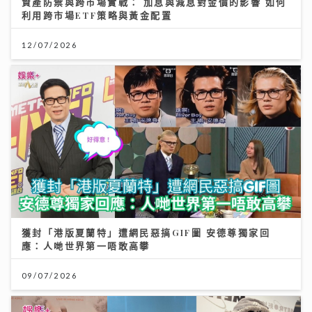
資產防禦與跨市場實戰： 加息與減息對金價的影響 如何
利用跨市場ETF策略與黃金配置
12/07/2026
獲封「港版夏蘭特」遭網民惡搞GIF圖 安德尊獨家回
應：人哋世界第一唔敢高攀
09/07/2026