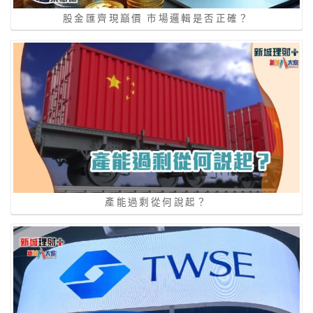
股金匯齊現巔價 市場邏輯是否正確？
產能過剩從何說起？