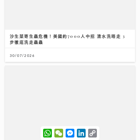
沙生菜寄生蟲危機！美國約7000人中招 清水洗唔走 3
步徹底洗走蟲蟲
30/07/2026
W
W
M
L
C
h
e
e
i
o