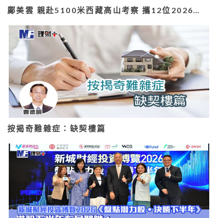
鄺美雲 親赴5100米西藏高山考察 攜12位2026…
按揭奇難雜症：缺契樓篇