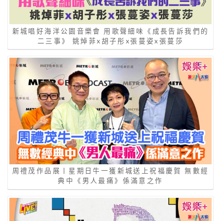
新城唱好海洋公園音樂會 用歌聲細味《成長告訴我們的
二三事》 姚焯菲x胡子彤x張蔓姿x張蔓莎
周禮茂作品展丨星期日牛一獲新城送上祝福慶賀 無數經
典中《男人最痛》係滿意之作