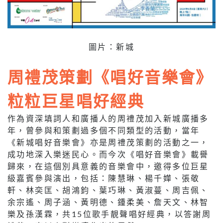
圖片：新城
周禮茂策劃《唱好音樂會》
粒粒巨星唱好經典
作為資深填詞人和廣播人的周禮茂加入新城廣播多
年，曾參與和策劃過多個不同類型的活動，當年
《新城唱好音樂會》亦是周禮茂策劃的活動之一，
成功
地深入樂迷民心
。而今次《唱好音樂會》載譽
歸來，在這個別具意義的音樂會中，邀得多位巨星
級嘉賓參與演出，包括：陳慧琳、楊千嬅、張敬
軒、林奕匡、胡鴻鈞、葉巧琳、黃淑蔓、周吉佩、
余宗遙、周子涵、黃明德、鍾柔美、詹天文、林智
樂及孫漢霖，共
15
位歌手靚聲唱好經典，以答謝周