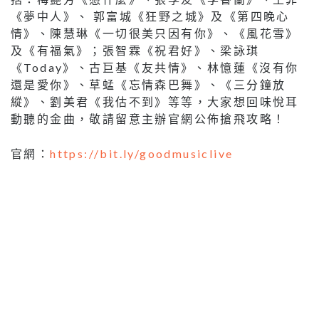
《夢中人》、
郭富城《狂野之城》及《第四晚心
情》、陳慧琳《一切很美只因有你》、《風花雪》
及《有福氣》；張智霖《祝君好》、梁詠琪
《
Today
》、古巨基《友共情》、林憶蓮《沒有你
還是愛你》、草蜢《忘情森巴舞》、《三分鐘放
縱》、劉美君《我估不到》等等，大家想回味悅耳
動聽的金曲，敬請留意主辦官網公佈搶飛攻略！
官網：
https://bit.ly/goodmusiclive