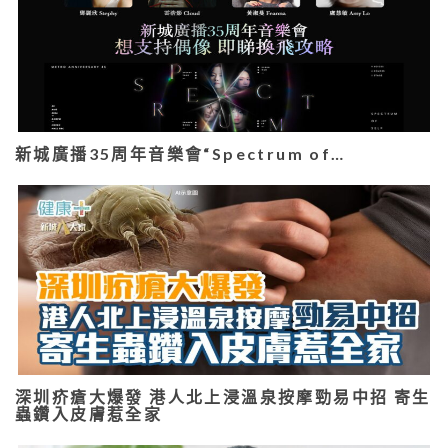
新城廣播35周年音樂會“Spectrum of…
深圳疥瘡大爆發 港人北上浸溫泉按摩勁易中招 寄生
蟲鑽入皮膚惹全家