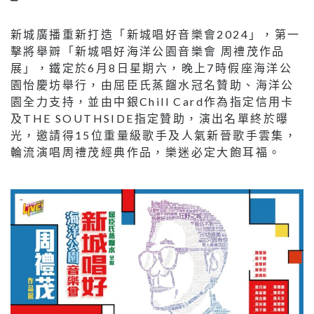
新城廣播重新打造「新城唱好音樂會
2024
」，第一
擊將舉辧「新城唱好海洋公園音樂會
周禮茂作品
展」，鐵定於
6
月
8
日星期六，晚上
7
時假座海洋公
園怡慶坊舉行，由屈臣氏蒸餾水冠名贊助、海洋公
園全力支持，並由中銀
Chill Card
作為指定信用卡
及
THE SOUTHSIDE
指定贊助，演出名單終於曝
光，邀請得
15
位重量級歌手及人氣新晉歌手雲集，
輪流演唱周禮茂經典作品，樂迷必定大飽耳福。