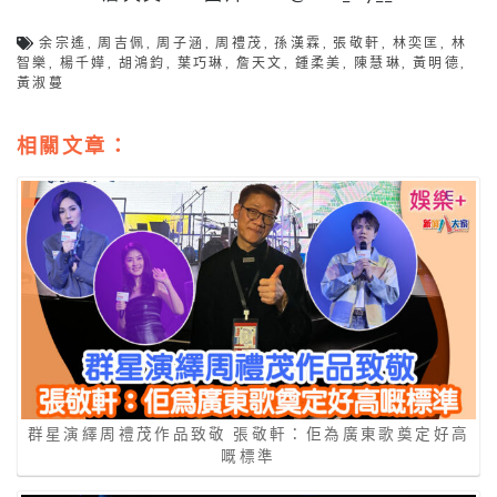
余宗遙
,
周吉佩
,
周子涵
,
周禮茂
,
孫漢霖
,
張敬軒
,
林奕匡
,
林
智樂
,
楊千嬅
,
胡鴻鈞
,
葉巧琳
,
詹天文
,
鍾柔美
,
陳慧琳
,
黃明德
,
黃淑蔓
相關文章：
群星演繹周禮茂作品致敬 張敬軒：佢為廣東歌奠定好高
嘅標準