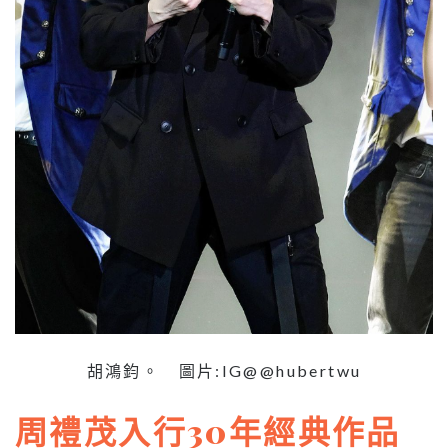
胡鴻鈞。 圖片:IG@@hubertwu
周禮茂入行30年經典作品