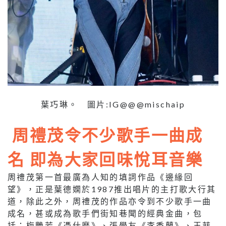
葉巧琳。 圖片:IG@@@mischaip
周禮茂令不少歌手一曲成
名 即為大家回味悅耳音樂
周禮茂第一首最廣為人知的填詞作品《邊緣回
望》，正是葉德嫻於
1987
推出唱片的主打歌大行其
道，除此之外，周禮茂的作品亦令到不少歌手一曲
成名，甚或成為歌手們街知巷聞的經典金曲，包
括：梅艷芳《憑什麼》、張學友《李香蘭》、王菲