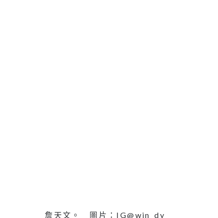
詹天文。 圖片：IG@win_dy__