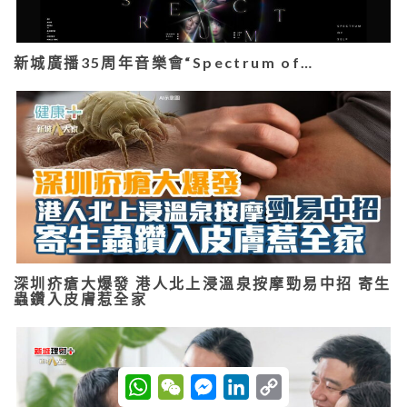
新城廣播35周年音樂會“Spectrum of…
深圳疥瘡大爆發 港人北上浸溫泉按摩勁易中招 寄生
蟲鑽入皮膚惹全家
W
W
M
L
C
h
e
e
i
o