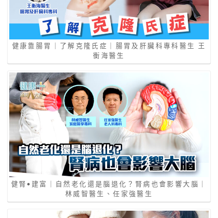
健康靠腸胃｜了解克隆氏症｜腸胃及肝臟科專科醫生 王
衡海醫生
健腎•建富｜自然老化還是腦退化？腎病也會影響大腦｜
林威智醫生、任家強醫生