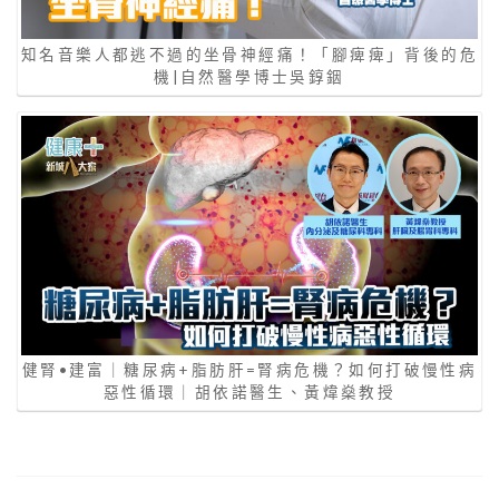
知名音樂人都逃不過的坐骨神經痛！「腳痺痺」背後的危
機|自然醫學博士吳錞銦
健腎•建富｜糖尿病+脂肪肝=腎病危機？如何打破慢性病
惡性循環｜胡依諾醫生、黃煒燊教授