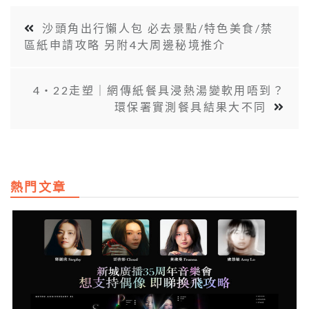
沙頭角出行懶人包 必去景點/特色美食/禁
區紙申請攻略 另附4大周邊秘境推介
4‧22走塑｜網傳紙餐具浸熱湯變軟用唔到？
環保署實測餐具結果大不同
熱門文章