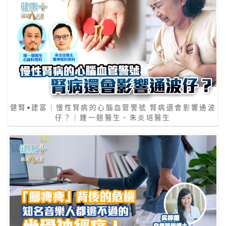
健腎•建富｜慢性腎病的心腦血管警號 腎病還會影響通波
仔？｜鍾一翹醫生、朱炎培醫生