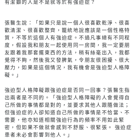
有潔癖的人是不是就等於有強迫症？
張醫生說：「如果只是說一個人很喜歡乾淨、很喜
歡清潔、很喜歡整齊，籠統地說應該是一個性格特
質，不等於這個人有強迫症。不過凡事總有不同程
度，假設我和朋友一起使用同一房間，我一定要朋
友跟着我那套擺東西的方法，稍有絲毫出入，我都
覺得不夠，然後我又發脾氣，令朋友很困擾、很大
壓力，如果是這個情況，我有機會是強迫型人格障
礙。」
強迫型人格障礙跟強迫症是否同一回事？張醫生指
出兩者是不同的。「強迫型人格障礙的人會覺得自
己所做的事情都是對的，並要求其他人跟隨做法；
但強迫症的人卻知道自己所做的事情是不恰當、不
需要，他亦知道相關強迫行為的頻率不用如此緊
密，但如果不做就會感到不舒服、很緊張。 強迫症
患者未必會影響到他人。」