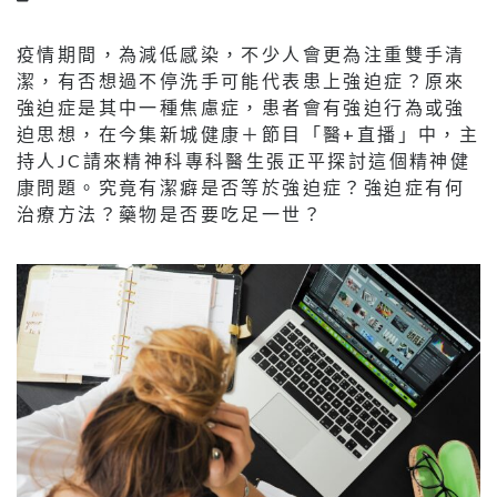
疫情期間，為減低感染，不少人會更為注重雙手清
潔，有否想過不停洗手可能代表患上強迫症？原來
強迫症是其中一種焦慮症，患者會有強迫行為或強
迫思想，在今集新城健康＋節目「醫+直播」中，主
持人JC請來精神科專科醫生張正平探討這個精神健
康問題。究竟有潔癖是否等於強迫症？強迫症有何
治療方法？藥物是否要吃足一世？