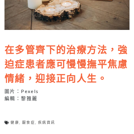
在多管齊下的治療方法，強
迫症患者應可慢慢撫平焦慮
情緒，迎接正向人生。
圖片：Pexels
編輯：黎雅麗
健康
,
厭食症
,
疾病資訊