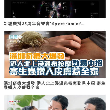
新城廣播35周年音樂會“Spectrum of…
深圳疥瘡大爆發 港人北上浸溫泉按摩勁易中招 寄生
蟲鑽入皮膚惹全家