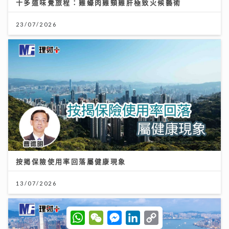
十多道味覺旅程：雞蠔肉雞頸雞肝極致火候藝術
23/07/2026
按揭保險使用率回落屬健康現象
13/07/2026
W
W
M
L
C
h
e
e
i
o