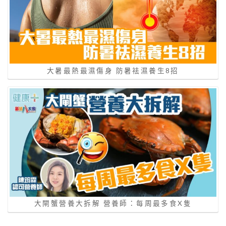
大暑最熱最濕傷身 防暑祛濕養生8招
大閘蟹營養大拆解 營養師：每周最多食X隻