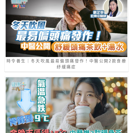
時令養生｜冬天吹風最易偏頭痛發作！中醫公開2款食療
紓緩痛症