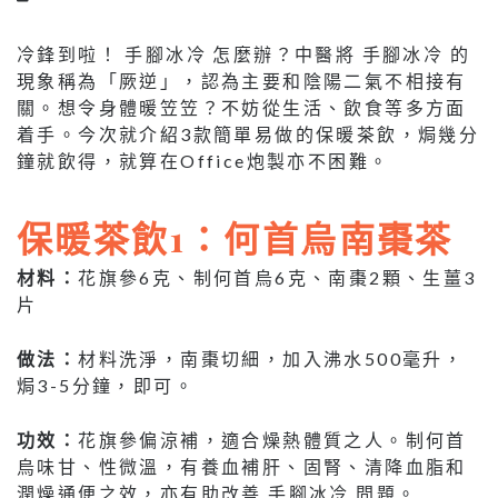
冷鋒到啦！ 手腳冰冷 怎麼辦？中醫將 手腳冰冷 的
現象稱為「厥逆」，認為主要和陰陽二氣不相接有
關。想令身體暖笠笠？不妨從生活、飲食等多方面
着手。今次就介紹3款簡單易做的保暖茶飲，焗幾分
鐘就飲得，就算在Office炮製亦不困難。
保暖茶飲1：何首烏南棗茶
材料：
花旗參6克、制何首烏6克、南棗2顆、生薑3
片
做法：
材料洗淨，南棗切細，加入沸水500毫升，
焗3-5分鐘，即可。
功效：
花旗參偏涼補，適合燥熱體質之人。制何首
烏味甘、性微溫，有養血補肝、固腎、清降血脂和
潤燥通便之效，亦有助改善 手腳冰冷 問題。