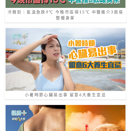
冷鋒到｜氣溫急跌9℃ 今晚巿區得15℃ 中醫推介3款易
整暖身茶
小暑時節心臟易出事 留意6大養生宜忌