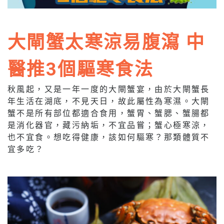
大閘蟹太寒涼易腹瀉 中
醫推3個驅寒食法
秋風起，又是一年一度的大閘蟹宴，由於大閘蟹長
年生活在湖底，不見天日，故此屬性為寒濕。大閘
蟹不是所有部位都適合食用，蟹胃、蟹腮、蟹腸都
是消化器官，藏污納垢，不宜品嘗；蟹心極寒涼，
也不宜食。想吃得健康，該如何驅寒？那類體質不
宜多吃？