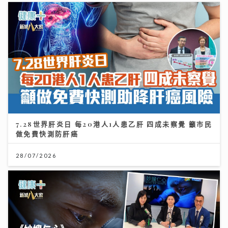
7.28世界肝炎日 每20港人1人患乙肝 四成未察覺 籲市民
做免費快測防肝癌
28/07/2026