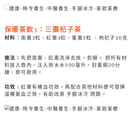
保暖茶飲3：三棗杞子茶
材料：
南棗3粒、紅棗3粒、蜜棗1粒 、枸杞子10克
做法：
先把南棗、紅棗洗淨去核，剪細。 把所有材
料放入壺內，注入熱水水500毫升，封蓋焗20分
鐘，即可飲用。
功效︰
紅棗有補血功效，再配合其他材料便可發揮
溫補氣血之效，有助改善 手腳冰冷 問題。