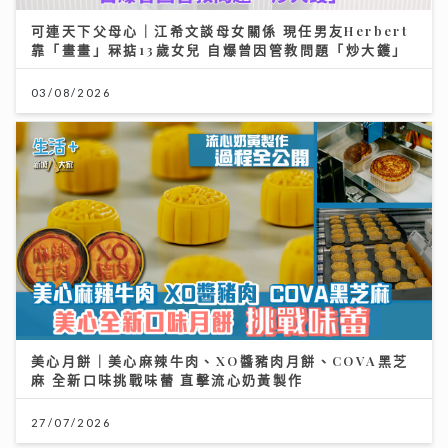
可連天下父母心｜江希文談母女關係 現任男友Herbert
靠「畫畫」冧掂13歲女兒 自爆曾因管教問題「炒大鑊」
03/08/2026
美心月餅｜美心麻辣牛肉、XO醬豬肉月餅、COVA黑芝
麻 全新口味挑戰味蕾 直擊流心奶黃製作
27/07/2026