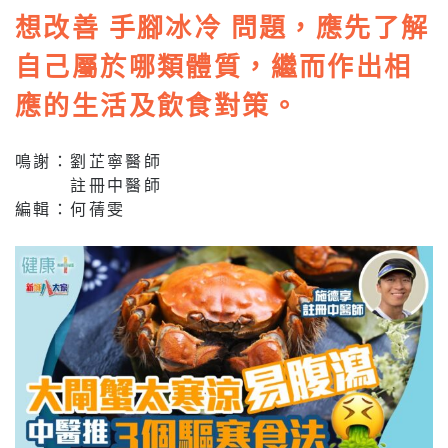
想改善 手腳冰冷 問題，應先了解
自己屬於哪類體質，繼而作出相
應的生活及飲食對策。
鳴謝：劉芷寧醫師
註冊中醫師
編輯：何蒨雯