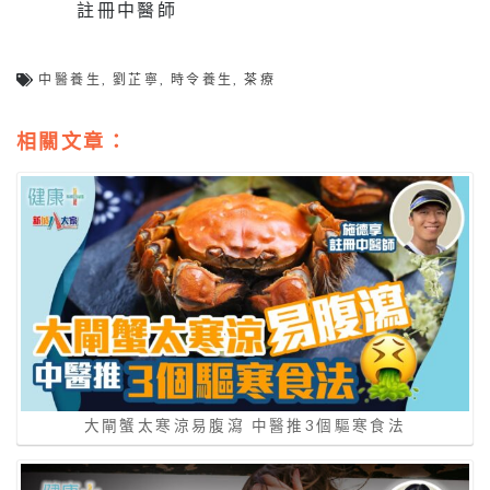
註冊中醫師
中醫養生
,
劉芷寧
,
時令養生
,
茶療
相關文章：
大閘蟹太寒涼易腹瀉 中醫推3個驅寒食法