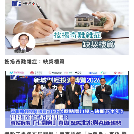
按揭奇難雜症：缺契樓篇