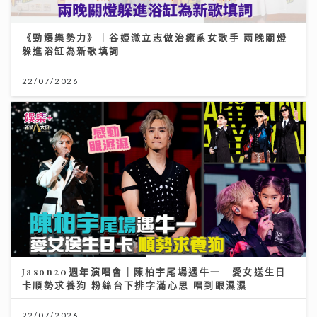
《勁爆樂勢力》｜谷婭溦立志做治癒系女歌手 兩晚關燈
躲進浴缸為新歌填詞
22/07/2026
Jason20週年演唱會｜陳柏宇尾場遇牛一 愛女送生日
卡順勢求養狗 粉絲台下排字滿心思 唱到眼濕濕
22/07/2026