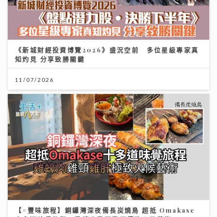
《新城財經投資博覽2026》盛況空前 多位星級專家真
知灼見 分享致勝關鍵
11/07/2026
【#豐味旅程】銅鑼灣深夜備長炭燒鳥 超抵 Omakase