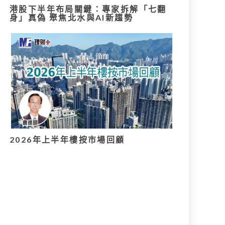
港股下半年布局關鍵：專家拆解「七翻
身」真偽 聚焦北水與AI新趨勢
2026年上半年樓按市場回顧