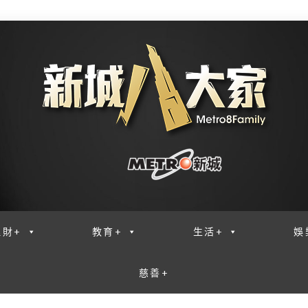
理財+
教育+
生活+
娛
慈善+