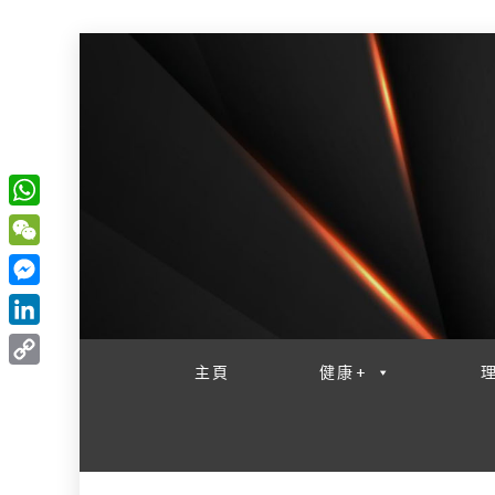
W
一網睇盡 八家大成
h
W
a
e
M
t
C
e
L
s
h
s
i
主頁
健康+
A
C
a
s
n
p
o
t
e
k
p
p
n
e
y
g
d