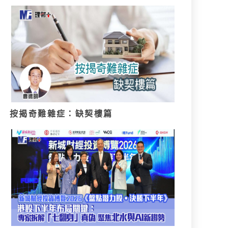
按揭奇難雜症：缺契樓篇