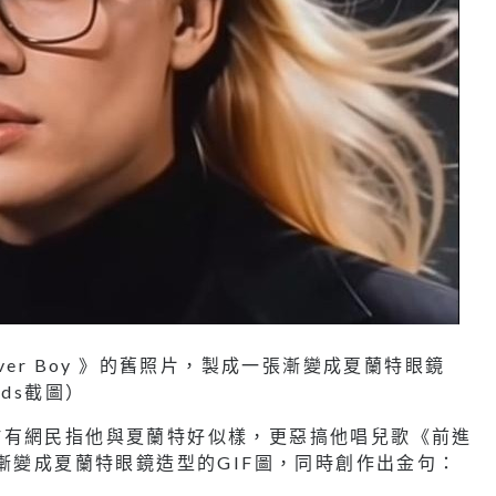
ver Boy 》的舊照片，製成一張漸變成夏蘭特眼鏡
ads截圖）
於有網民指他與夏蘭特好似樣，更惡搞他唱兒歌《前進
成一張漸變成夏蘭特眼鏡造型的GIF圖，同時創作出金句：