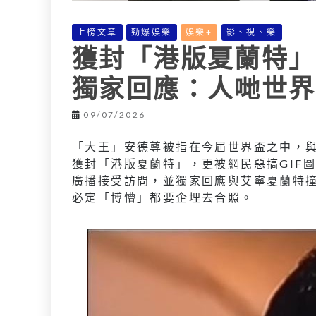
上榜文章
勁爆娛樂
娛樂+
影、視、樂
獲封「港版夏蘭特」
獨家回應：人哋世界
09/07/2026
「大王」安德尊被指在今屆世界盃之中，與挪威
獲封「港版夏蘭特」，更被網民惡搞GIF
廣播接受訪問，並獨家回應與艾寧夏蘭特
必定「博懵」都要企埋去合照。