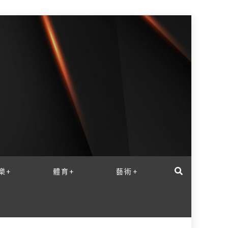
樂+
體育+
藝術+