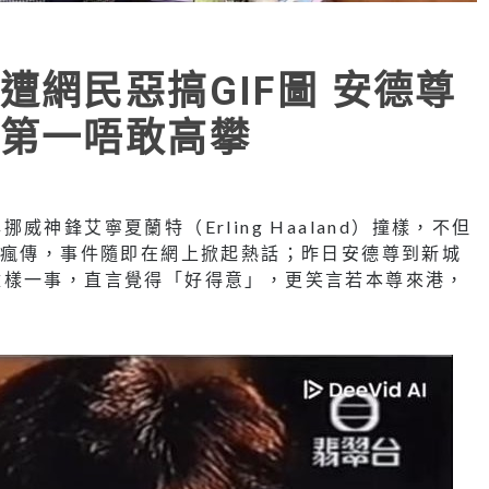
遭網民惡搞GIF圖 安德尊
第一唔敢高攀
神鋒艾寧夏蘭特（Erling Haaland）撞樣，不但
圖瘋傳，事件隨即在網上掀起熱話；昨日安德尊到新城
撞樣一事，直言覺得「好得意」，更笑言若本尊來港，