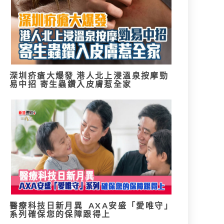
深圳疥瘡大爆發 港人北上浸溫泉按摩勁
易中招 寄生蟲鑽入皮膚惹全家
醫療科技日新月異 AXA安盛「愛唯守」
系列確保您的保障跟得上