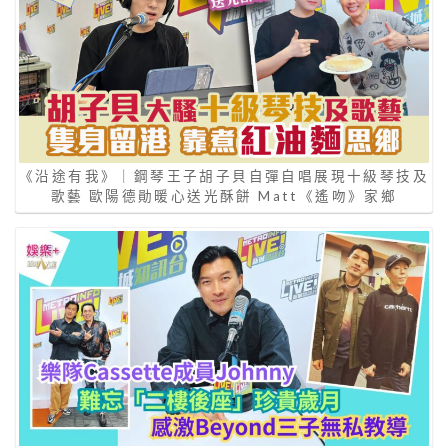
《沿途有我》｜鋼琴王子胡子貝自彈自唱展現十級琴技及
歌藝 歐陽德勛暖心送光酥餅 Matt《遙吻》家鄉