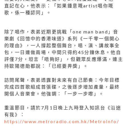
直記在心，他表示：「如果鍾意嘅artist唱你嘅
歌，係一種認同」。
除了唱作，表弟近期更挑戰「one man band」音
樂劇《回憶中的香港味道》系列《一千零一個開心
的理由》，一人撐起整個舞台，唱、演、講故事全
包，一日連做兩場，中間只得約45分鐘休息。他自
評僅7分，坦言「唔夠好」，但觀眾反應爆滿，連主
持歐陽德勛都說：「已經要畀獎」。
訪問尾聲，表弟透露對未來有自己節奏：今年目標
完成四首歌組成首張碟，之後逐步增加產量，最終
開個人音樂會。他強調：「一步一步嚟」。
重溫節目，請於7月1日晚上九時登入知訊台《沿途
有我》：
https://www.metroradio.com.hk/MetroInfo/