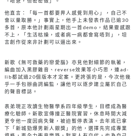
「唔急，但密密做」。
他直言：「每一首都要畀人感覺到用心」，自己不
會以量取勝。」事實上，他手上未發表作品已逾30
多首，原本他計劃兩星期出一首demo，結果靈感跟
不上，「生活枯燥，或者病一病都會寫唔到」，坦
言創作從來非計劃可以逼出來。
新歌《無可救藥的戀愛腦》亦見他對細節的執著，
編曲加入黑膠雜音、reverse效果等小巧思，連ad-
lib都試過20個版本才定案。更誇張的是，今次他幾
乎一手包辦曲詞編監，讓他可以逐步建立屬於自己
的聲音標誌。
表弟現正攻讀生物醫學系四年級學生，目標成為醫
療化驗師。新歌宣傳撞正醫院實習，休息時間大減
更令他一度因病失聲，被迫暫停表演。去年底已拿
下「新城勁爆男新人銀獎」的他，選擇先完成專業
資格，再全力衝音樂路，對家人有交代，也為自己