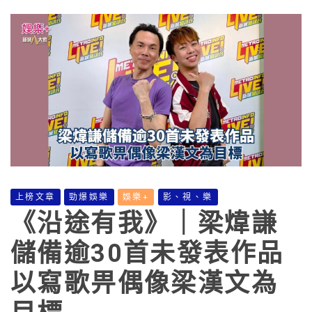
上榜文章
勁爆娛樂
娛樂+
影、視、樂
《沿途有我》｜梁煒謙
儲備逾30首未發表作品
以寫歌畀偶像梁漢文為