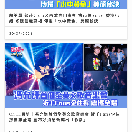
鄺美雲 親赴5100米西藏高山考察 攜12位2026 香港小
姐 候選佳麗亮相 傳授「水中黃金」美顏秘訣
30/07/2026
Chill圓夢｜馮允謙首個全英文歌音樂會 近千Fans企住
撐震撼全場 宣布好消息新碟出「彩膠」