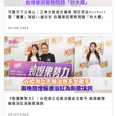
可連天下父母心｜江希文談母女關係 現任男友Herbert
靠「畫畫」冧掂13歲女兒 自爆曾因管教問題「炒大鑊」
03/08/2026
《勁爆樂勢力》｜谷婭溦立志做治癒系女歌手 兩晚關燈
躲進浴缸為新歌填詞
22/07/2026