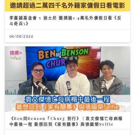
李嘉誠基金會 x 迪士尼 邀請逾2.4萬名外傭假日看《反
斗奇兵5》
04/08/2026
《Ben同Benson『Chur』到行》｜袁文傑憶亡母病榻
中最後一程 最想回到《家有囍事》與張國榮Selfie