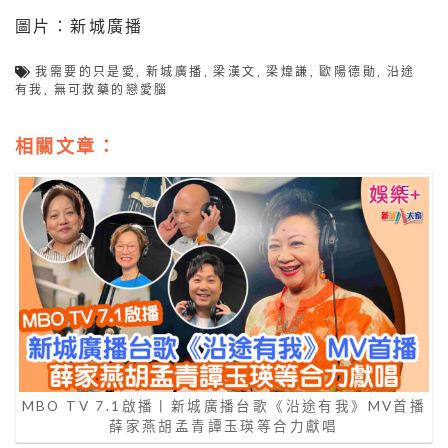
圖片：新城廣播
我需要的只是愛
,
新城廣播
,
梁漢文
,
梁煒謙
,
歐陽德勛
,
沿途
有我
,
無可救藥的戀愛腦
相關文章：
MBO TV 7.1啟播丨新城廣播台歌《沿途有我》MV首播
薛家燕胡孟青譚玉瑛等合力獻唱