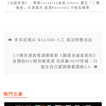
《沿途有我》｜樂隊Cassette成員Johnny 難忘「二樓
後座」珍貴歲月 感激Beyond三子無私教導
多年前我以 $16,000 人工 成功財務自由
CY陳宗澤真情演繹新歌《顧客永遠是對的》
自爆拍MV唱到眼濕濕 坦承屬INFP性格：只
能在自己感興趣範圍做E人
熱門文章