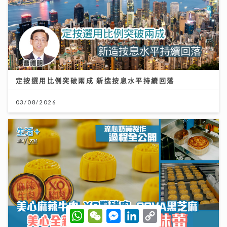
定按選用比例突破兩成 新造按息水平持續回落
03/08/2026
W
W
M
L
C
h
e
e
i
o