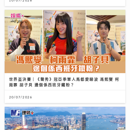
10/07/2026
世界盃決賽｜《聲秀》冠亞季軍人馬都愛睇波 馮熙燮 柯
雨霏 胡子貝 邊個係西班牙鐵粉？
20/07/2026