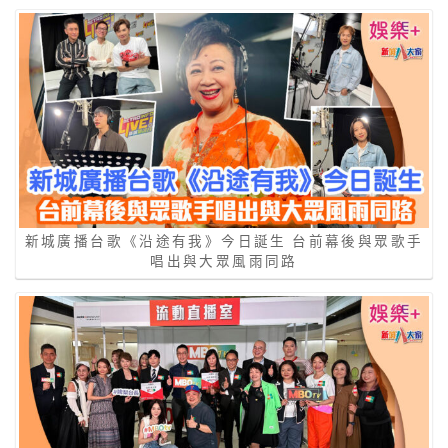
新城廣播台歌《沿途有我》今日誕生 台前幕後與眾歌手
唱出與大眾風雨同路