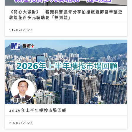
《開心大派對》｜黎耀祥麥長青分享拍攝旅遊節目辛酸史
敦煌花百多元騎駱駝「搖到攰」
11/07/2026
2026年上半年樓按市場回顧
20/07/2026