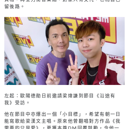
留後路。
左起：歐陽德勛日前邀請梁煒謙到節目《沿途有
我》受訪。
他在節目中亦爆出一個「小目標」，希望有朝一日
能寫歌給梁漢文主唱。原來他曾翻唱對方作品《我
需要的只是愛》，更獲本尊DM回覆鼓勵，令他一