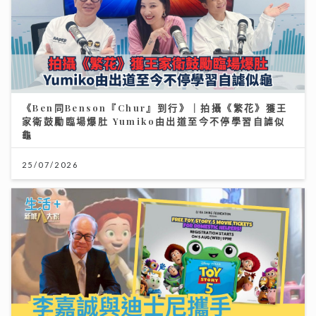
《Ben同Benson『Chur』到行》｜拍攝《繁花》獲王
家衛鼓勵臨場爆肚 Yumiko由出道至今不停學習自謔似
龜
25/07/2026