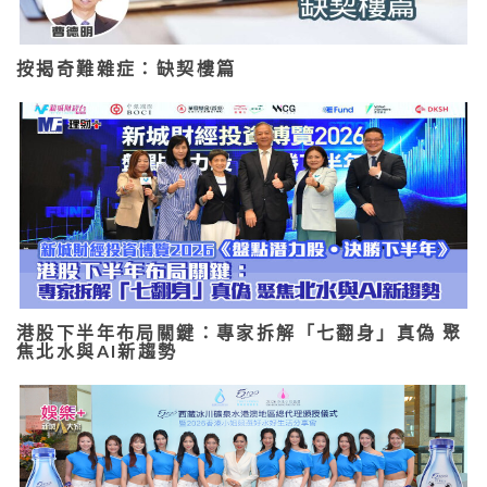
按揭奇難雜症：缺契樓篇
港股下半年布局關鍵：專家拆解「七翻身」真偽 聚
焦北水與AI新趨勢