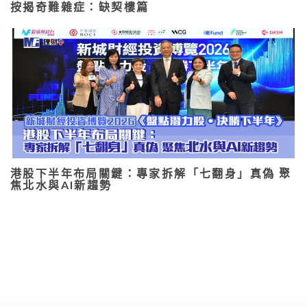
按揭奇難雜症：缺契樓篇
港股下半年布局關鍵：專家拆解「七翻身」真偽 聚
焦北水與AI新趨勢