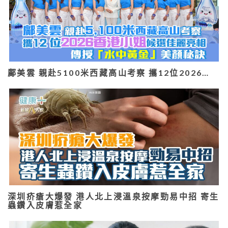
鄺美雲 親赴5100米西藏高山考察 攜12位2026…
深圳疥瘡大爆發 港人北上浸溫泉按摩勁易中招 寄生
蟲鑽入皮膚惹全家