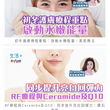
初冬護膚療程重點：啟動水嫩能量｜美肌教主
RF療程與Ceramide及Q10：同步提升亮白回彈力｜鑽石