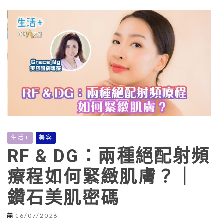
生活+
美容
RF & DG：兩種絕配射頻
療程如何緊緻肌膚？｜
鑽石美肌密碼
06/07/2026