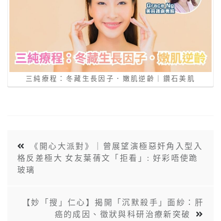
三純療程：冬藏生長因子．嫩肌逆齡｜鑽石美肌
《開心大派對》｜曾展望演極惡奸角入型入
格反差極大 女友葉蒨文「拒看」: 好彩唔使跪
玻璃
【妙「搜」仁心】揭開「沉默殺手」面紗：肝
癌的成因、徵狀與科研治療新突破