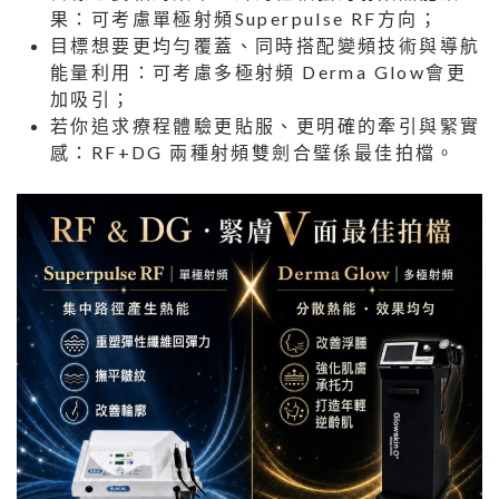
果：可考慮單極射頻Superpulse RF方向；
目標想要更均勻覆蓋、同時搭配變頻技術與導航
能量利用：可考慮多極射頻 Derma Glow會更
加吸引；
若你追求療程體驗更貼服、更明確的牽引與緊實
感：RF+DG 兩種射頻雙劍合璧係最佳拍檔。