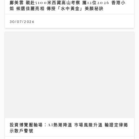
鄺美雲 親赴5100米西藏高山考察 攜12位2026 香港小
姐 候選佳麗亮相 傳授「水中黃金」美顏秘訣
30/07/2026
投資博覽壓軸場：AI熱潮降溫 市場風險升溫 輪證定律揭
示散戶警號