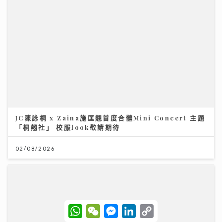
JC陳詠桐 x Zaina施匡翹首度合體Mini Concert 主題
「桐翹社」 校服look敬請期待
02/08/2026
W
W
M
L
C
h
e
e
i
o