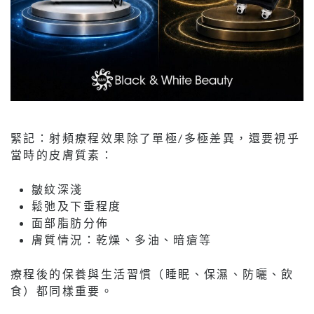
緊記：射頻療程效果除了單極/多極差異，還要視乎
當時的皮膚質素：
皺紋深淺
鬆弛及下垂程度
面部脂肪分佈
膚質情況：乾燥、多油、暗瘡等
療程後的保養與生活習慣（睡眠、保濕、防曬、飲
食）都同樣重要。