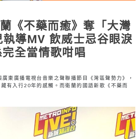
蘭《不藥而癒》奪「大灣
兒執導MV 飲威士忌谷眼淚
唔係完全當情歌咁唱
與廣東廣播電視台音樂之聲聯播節目《灣區聲勢力》，
藏有入行20年的感觸。而衛蘭的國語新歌《不藥而