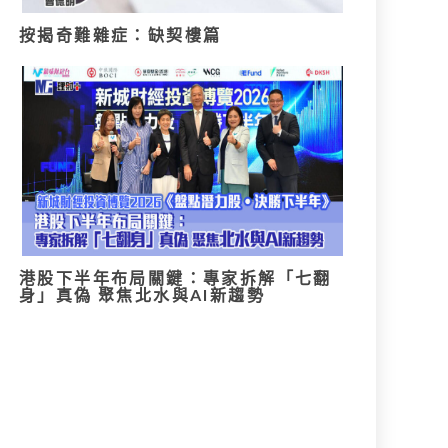
按揭奇難雜症：缺契樓篇
港股下半年布局關鍵：專家拆解「七翻
身」真偽 聚焦北水與AI新趨勢