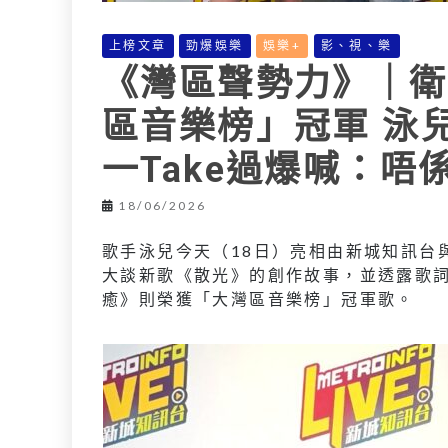
上榜文章
勁爆娛樂
娛樂+
影、視、樂
《灣區聲勢力》｜衛
區音樂榜」冠軍 泳
一Take過爆喊：
18/06/2026
歌手泳兒今天（18日）亮相由新城知訊台
大談新歌《散光》的創作故事，並透露歌詞
癒》則榮獲「大灣區音樂榜」冠軍歌。