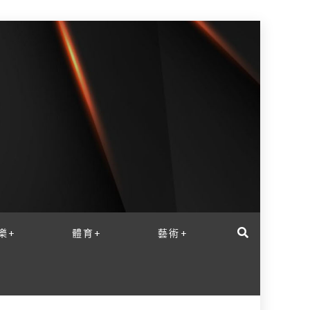
樂+
體育+
藝術+