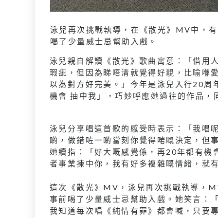
泳兒再次挑戰執導，在《散光》MV中，
喝了少量威士忌幫助入戲。
泳兒親自解讀《散光》歌曲寓意：「借用
瑕疵，但因為睇唔清就覺得好靚，比喻喺
以為對方好完美。」今年是泳兒入行20周
機會 抽中我」，巧妙呼應她過往的作品，
泳兒分享唱這首歌的感受時表示：「我唱
啲，做錯咗一啲當刻你覺得啱嘅決定，但
她續指：「好大嘅感覺係，再20年都有機
者事業揀中你，我有好多複雜嘅情緒，就有一個
這次《散光》MV，泳兒再次挑戰執導，M
事前喝了少量威士忌幫助入戲。她笑言：「
我知道每次唱《純情有罪》都會喊，只要