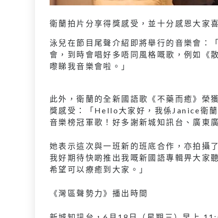
衛蘭拍片分享得獎感受，並十分感恩大家
泳兒在節目尾聲介紹即將舉行的音樂會：「8月
會，到時會唱好多唔同風格嘅歌，例如《
嚟睇我音樂會啦。」
此外，衛蘭的全新國語歌《不藥而癒》榮
獎感受：「Hello大家好，我係Janic
音樂榜冠軍歌！好多謝新城知訊台、廣東
她表示這次與一班新的班底合作，亦拍攝
我好期待快啲推出我嘅新國語專輯畀大家
希望可以療癒到大家。」
《灣區聲勢力》播出時間
新城知訊台，6月18日（星期三）早上 11:00 