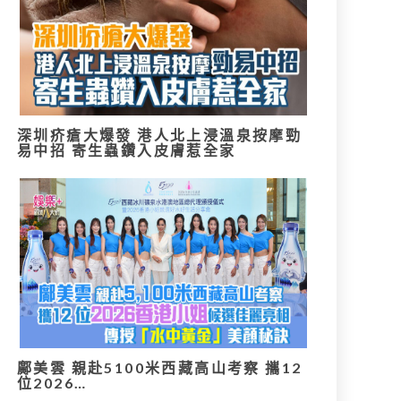
深圳疥瘡大爆發 港人北上浸溫泉按摩勁
易中招 寄生蟲鑽入皮膚惹全家
鄺美雲 親赴5100米西藏高山考察 攜12
位2026…