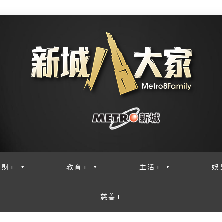
理財+
教育+
生活+
娛
慈善+