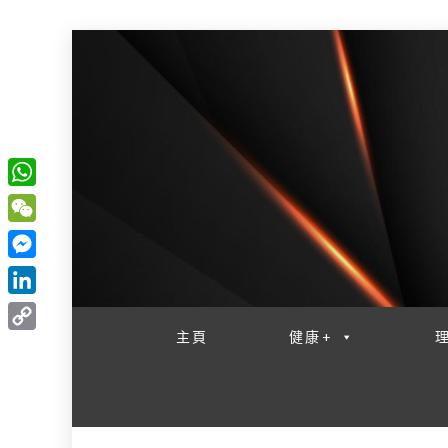
W
一網睇盡 八家大成
h
W
a
e
M
t
C
e
L
s
h
s
i
主頁
健康+
A
C
a
s
n
p
o
t
e
k
p
p
n
e
y
g
d