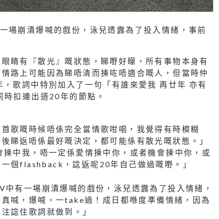
有一場崩潰爆喊的戲份，泳兒透露為了投入情緒，事前
人眼睛有『散光』嘅狀態，睇嘢好矇，所有事物本身有
愛情路上可能因為睇唔清而揀咗唔適合嘅人，但當時仲
年，歌詞中特別加入了一句「有誰來愛我 再廿年 亦有
同時扣連出道20年的節點。
呢首歌嘅時候唔係完全當情歌咁唱，我覺得有時模糊
事後睇返唔係最好嘅決定，都可能係有散光嘅狀態。」
會揀中我，唔一定係愛情揀中你，或者機會揀中你，或
flashback，諗返呢20年自己做過嘅嘢。」
V中有一場崩潰爆喊的戲份，泳兒透露為了投入情緒，
真喊，爆喊，一take過！成日都喺度準備情緒，因為
專注諗住歌詞就做到。」