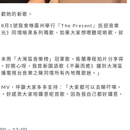
喜歡她的新歌。
1號我會喺廣州舉行『The Present』巡迴音樂
散光》同埋暗黑系列嘅歌，如果大家想嚟聽呢啲歌，就
獲本周「大灣區音樂榜」冠軍歌。衛蘭專程拍片分享得
e衛蘭。好開心呀，我首新國語歌《不藥而癒》攞到大灣區
廣播電視台音樂之聲同埋所有內地嘅歌迷。」
了MV，呼籲大家多多支持：「大家都可以去睇吓㗎。
聽。好感恩大家咁鍾意呢首歌，因為我自己都好鍾意，
– 12:00