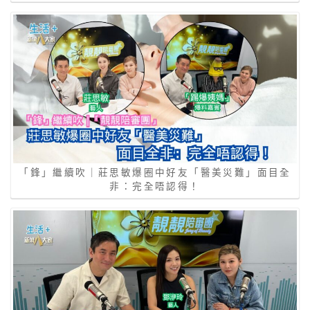
「鋒」繼續吹｜莊思敏爆圈中好友「醫美災難」面目全
非：完全唔認得！