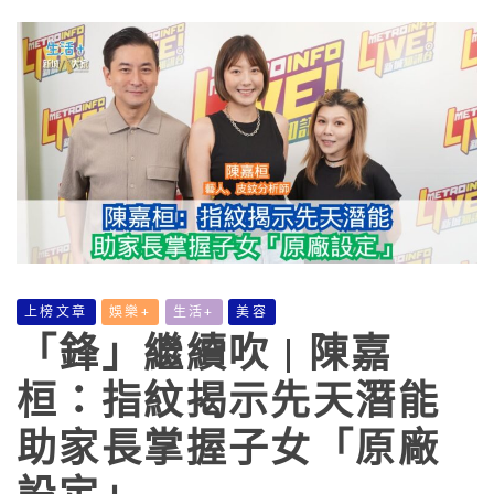
上榜文章
娛樂+
生活+
美容
「鋒」繼續吹 | 陳嘉
桓：指紋揭示先天潛能
助家長掌握子女「原廠