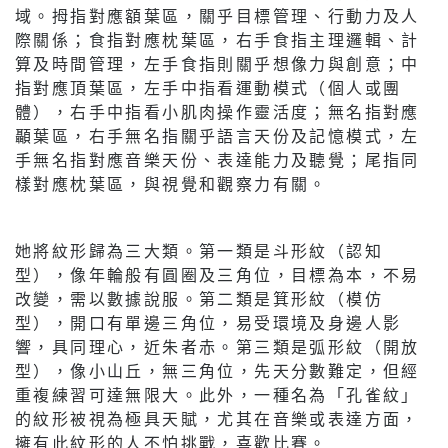
域。拇指對應額葉區，關乎目標管理、行動力及人
際關係；食指對應枕葉區，右手食指主理邏輯、計
算及時間管理，左手食指則關乎想像力與創意；中
指對應頂葉區，左手中指看運動模式（個人或團
體），右手中指看小肌肉操作靈活度；無名指對應
顳葉區，右手無名指關乎語言天份及記憶模式，左
手無名指對應音樂天份、表達能力及聽覺；尾指同
樣對應枕葉區，與視覺和觀察力有關。
她將紋形歸為三大類。第一類是斗形紋（認知
型），像年輪般有圓圈及三角位，目標為本，不易
改變，需以數據說服。第二類是箕形紋（模仿
型），開口有單邊三角位，易受環境及身邊人影
響，具同理心，近朱者赤。第三類是弧形紋（開放
型），像小山丘，無三角位，先天分數難定，但經
重複練習可達無限大。此外，一種名為「孔雀紋」
的紋形被視為極具天賦，尤其在音樂或表達方面，
擁有此紋形的人不怕挑戰，喜歡比賽。