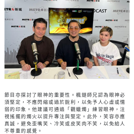
節目亦探討了眼神的重要性。楓燧師兄認為眼神必
須堅定，不應閃縮或過於銳利，以免予人心虛或懦
弱的印象。他建議可通過「觀蠟燭」練習眼神，注
視搖擺的燭火以提升專注與堅定。此外，笑容亦應
真誠，避免歪嘴笑、冷笑或皮笑肉不笑，以免給人
不尊重的感覺。