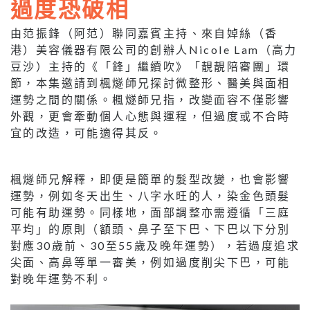
過度恐破相
由范振鋒（阿范）聯同嘉賓主持、來自婥絲（香
港）美容儀器有限公司的創辦人Nicole Lam（高力
豆沙）主持的《「鋒」繼續吹》「靚靚陪審團」環
節，本集邀請到楓燧師兄探討微整形、醫美與面相
運勢之間的關係。楓燧師兄指，改變面容不僅影響
外觀，更會牽動個人心態與運程，但過度或不合時
宜的改造，可能適得其反。
楓燧師兄解釋，即便是簡單的髮型改變，也會影響
運勢，例如冬天出生、八字水旺的人，染金色頭髮
可能有助運勢。同樣地，面部調整亦需遵循「三庭
平均」的原則（額頭、鼻子至下巴、下巴以下分別
對應30歲前、30至55歲及晚年運勢），若過度追求
尖面、高鼻等單一審美，例如過度削尖下巴，可能
對晚年運勢不利。