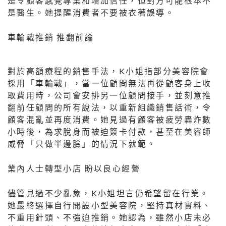
是令顧客感覺專業和增加信任，但對方可能根本不
是醫生。她提醒消費者不要被衣著誤導。
車輪戰推銷 推翻前論
對於高額療程的銷售手法，K小姐指部分美容院會
採用「車輪戰」，當一位顧問無法再從顧客身上收
取費用時，公司會安排另一位顧問接手，並刻意推
翻前任顧問的所有說法，以重新組織銷售話術，令
顧客混亂並再度消費。她見過有顧客被疲勞轟炸數
小時後，為求脫身而被迫簽卡付款，甚至在美容師
威脅「只做半邊臉」的情況下就範。
業內人士轉型小店 盼以良心經營
儘管見過不少亂象，K小姐坦言仍希望留在行業。
她最終選擇自行開設小型美容院，堅持真材實料、
不重用針頭、不強迫推銷。她認為，雖然小店未必