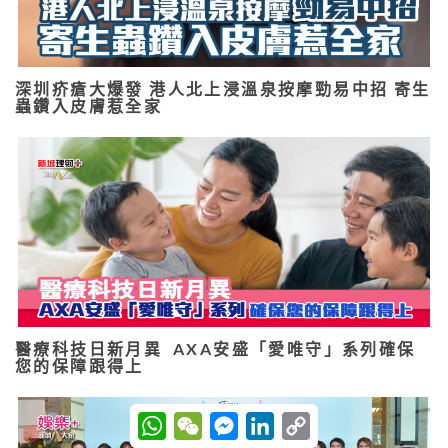
深圳疥瘡大爆發 港人北上浸溫泉按摩勁易中招 寄生
蟲鑽入皮膚惹全家
醫療科技日新月異 AXA安盛「愛唯守」系列確保
您的保障跟得上
W
W
M
L
C
h
e
e
i
o