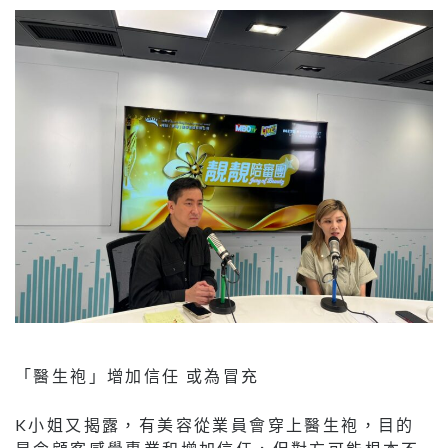
「醫生袍」增加信任 或為冒充
K小姐又揭露，有美容從業員會穿上醫生袍，目的