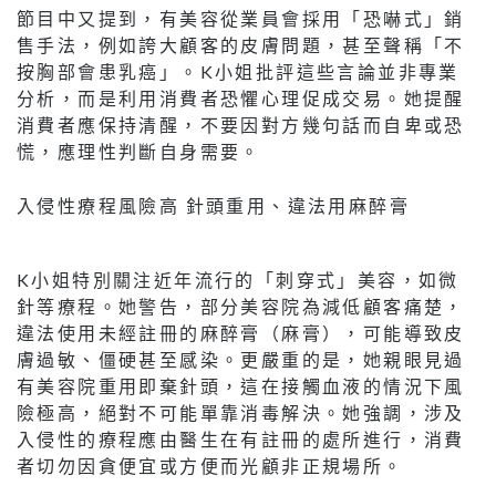
節目中又提到，有美容從業員會採用「恐嚇式」銷
售手法，例如誇大顧客的皮膚問題，甚至聲稱「不
按胸部會患乳癌」。K小姐批評這些言論並非專業
分析，而是利用消費者恐懼心理促成交易。她提醒
消費者應保持清醒，不要因對方幾句話而自卑或恐
慌，應理性判斷自身需要。
入侵性療程風險高 針頭重用、違法用麻醉膏
K小姐特別關注近年流行的「刺穿式」美容，如微
針等療程。她警告，部分美容院為減低顧客痛楚，
違法使用未經註冊的麻醉膏（麻膏），可能導致皮
膚過敏、僵硬甚至感染。更嚴重的是，她親眼見過
有美容院重用即棄針頭，這在接觸血液的情況下風
險極高，絕對不可能單靠消毒解決。她強調，涉及
入侵性的療程應由醫生在有註冊的處所進行，消費
者切勿因貪便宜或方便而光顧非正規場所。