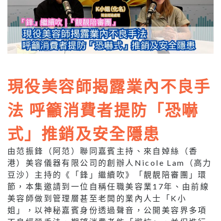
現役美容師揭露業內不良手
法 呼籲消費者提防「恐嚇
式」推銷及安全隱患
由范振鋒（阿范）聯同嘉賓主持、來自婥絲（香
港）美容儀器有限公司的創辦人Nicole Lam（高力
豆沙）主持的《「鋒」繼續吹》「靚靚陪審團」環
節，本集邀請到一位自稱任職美容業17年、由前線
美容師做到管理層甚至老闆的業內人士「K小
姐」，以神秘嘉賓身份透過聲音，公開美容界多項