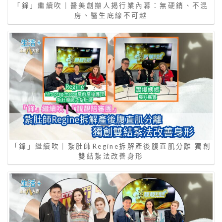
「鋒」繼續吹｜醫美創辦人揭行業內幕：無硬銷、不混
房、醫生底線不可越
「鋒」繼續吹｜紮肚師Regine拆解產後腹直肌分離 獨創
雙結紮法改善身形