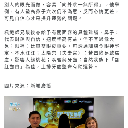
別人的眼光而做，容易「向外求一無所得」。他舉
例，有人墊高鼻子六次仍不滿意，反而心情更差，
可見自信心才是提升運勢的關鍵。
楓燧師兄最後亦給予有關面容的具體建議，鼻子：
代表財運與自信，適度墊高有益，但不宜過像大
象；眼神：比單雙眼皮重要，可透過訓練令眼神堅
定、不水汪汪；太陽穴（夫妻宮）：若凹陷易致焦
慮，影響人緣桃花；嘴唇與牙齒：自然狀態下「唇
紅齒白」為佳，上排牙齒整齊有助運勢。
圖片來源：新城廣播