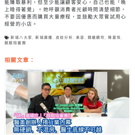
能賺取暴利，但至少能讓顧客安心，自己也能「晚
上睡得著覺」。她呼籲消費者光顧時問清楚細節，
不要因優惠而購買大量療程，並鼓勵大眾嘗試用心
經營的小店。
新城八大家
,
新城廣播
,
皮紋分析
,
美容
,
鋒繼續吹
,
陳嘉恒
,
靚靚陪審團
相關文章：