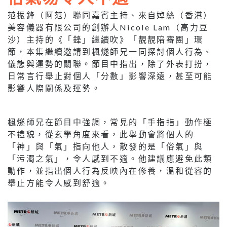
范振鋒（阿范）聯同嘉賓主持、來自婥絲（香港）
美容儀器有限公司的創辦人Nicole Lam（高力豆
沙）主持的《「鋒」繼續吹》「靚靚陪審團」環
節，本集繼續邀請到楓燧師兄一同探討個人行為、
儀態與運勢的關聯。節目中指出，除了外表打扮，
日常言行舉止對個人「分數」影響深遠，甚至可能
影響人際關係及運勢。
楓燧師兄在節目中強調，常見的「手指指」動作極
不禮貌，從玄學角度來看，此舉動會將個人的
「神」與「氣」指向他人，散發的是「俗氣」與
「污濁之氣」，令人感到不適。他建議應避免此類
動作，並指出個人行為反映內在修養，溫和從容的
舉止方能令人感到舒適。