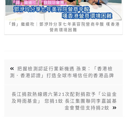
「鋒」繼續吹｜鄧洢玲分享七年美容院營商辛酸 嘆香港
營商環境困難
把握檢測認証行業新機遇 孫東：「香港檢
測．香港認證」打造全球市場信任的香港品牌
長江捐款熱線週六第21次配對捐款予「公益金
及時雨基金」 您捐1蚊 長江集團聯同李嘉誠基
金會雙倍支持捐2蚊