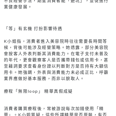
不良經營手法，期望消費者能「避坑」，並促進行
業健康發展。
「等」有玄機 打扮影響待遇
K小姐指，消費者進入美容院時往往需要長時間等
候，背後可能涉及經營策略。她透露，部分美容院
會按客人外表判斷其消費能力。在電子支付未普及
的年代，更會觀察客人是否攜帶錢包或信用卡，甚
至藉詞要求查看身份證以判斷對方是否持有大額信
用卡。她強調，外表與消費能力未必成正比，呼籲
業界應做好基本服務，而非以貌取人。
療程「無限loop」 精華真假成疑
消費者購買療程後，常被游說每次加錢使用「精
華」。K小姐質疑，這些所謂精華是否原裝，有否