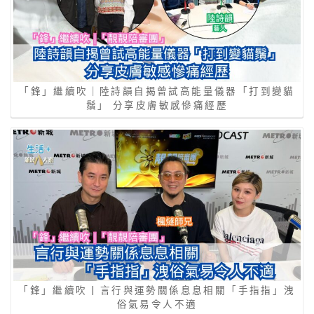
「鋒」繼續吹｜陸詩韻自揭曾試高能量儀器「打到變貓
鬚」 分享皮膚敏感慘痛經歷
「鋒」繼續吹 | 言行與運勢關係息息相關「手指指」洩
俗氣易令人不適