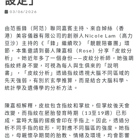
設定」
03/06/2026
由范振鋒（阿范）聯同嘉賓主持、來自婥絲（香
港）美容儀器有限公司的創辦人Nicole Lam（高力
豆沙）主持的《「鋒」繼續吹》「靚靚陪審團」環
節，本集邀請到藝人陳嘉桓（Rose）分享「皮紋分
析」。她近年多了一個身份——皮紋分析師，她強調
指紋終身不變，可視為每人與生俱來的「說明
書」，「皮紋分析」透過指紋透視大腦不同區域的
先天強弱，有別於玄學推算，而是結合大腦科學、
統計學及遺傳學的分析方法。
陳嘉桓解釋，皮紋包含指紋和掌紋，但掌紋後天會
改變，而指紋在胚胎發育時期（13至19週）已形
成，當時大腦的摺痕會印在手指上。因此，透過分
析不同手指的紋形，可對應不同腦區的強度。她指
出，母親懷孕期間的胎教、情緒及環境，均會影響