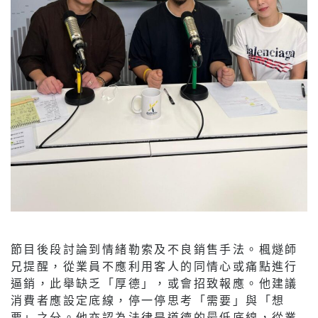
節目後段討論到情緒勒索及不良銷售手法。楓燧師
兄提醒，從業員不應利用客人的同情心或痛點進行
逼銷，此舉缺乏「厚德」，或會招致報應。他建議
消費者應設定底線，停一停思考「需要」與「想
要」之分。他亦認為法律是道德的最低底線，從業