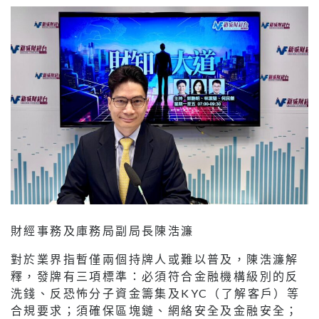
財經事務及庫務局副局長陳浩濂
對於業界指暫僅兩個持牌人或難以普及，陳浩濂解
釋，發牌有三項標準：必須符合金融機構級別的反
洗錢、反恐怖分子資金籌集及KYC（了解客戶）等
合規要求；須確保區塊鏈、網絡安全及金融安全；