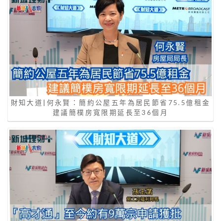
財知大道|何永賢：簡約公屋五年為居民節省75.5億租金
建議簡樸房寬限期延長至36個月