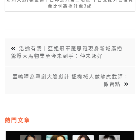
產比例將提升至3成
沿途有我｜亞姐冠軍羅思雅現身新城廣播
驚爆大馬物業至今未到手：仲未起好
蓋鳴暉為粵劇大膽獻計 搵機械人做龍虎武師：
係賣點
熱門文章