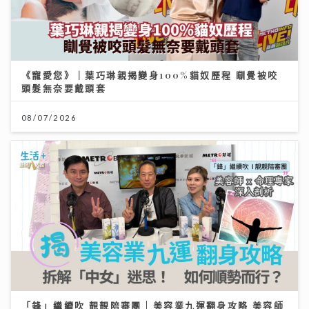
《寵愛您》｜葉巧琳親揭變身100%貓奴歷程 瞓覺被咬
頭髮無奈要戴頭套
08/07/2026
「鋒」繼續吹 靚靚陪審團 | 美容業九運翻身攻略 美容師