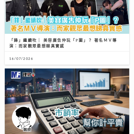
「鋒」繼續吹 | 美容廣告仲玩「P圖」？ 著名ＭＶ導
演：而家觀眾最想睇真實感
16/07/2026