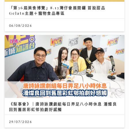
「第36屆美食博覽」8.13灣仔會展開鑼 首設甜品
Gelato主題＋寵物食品專區
06/08/2026
《梨事會》｜唐詩詠讚劇組每日畀足八小時休息 潘燦良
回到舊居彩虹邨拍劇好感觸
29/07/2026