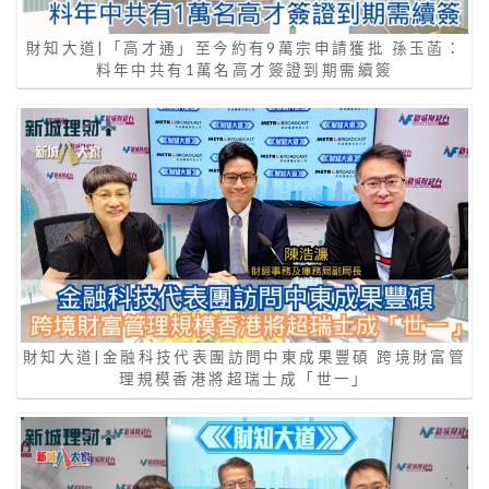
財知大道|「高才通」至今約有9萬宗申請獲批 孫玉菡：
料年中共有1萬名高才簽證到期需續簽
財知大道|金融科技代表團訪問中東成果豐碩 跨境財富管
理規模香港將超瑞士成「世一」