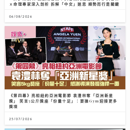
ｘ命理專家深入剖析 拆解「中女」迷思 順勢而行是關鍵
06/08/2026
《第四幕》亮相紐約亞洲電影節 袁澧林奪「亞洲新星
獎」 笑言5公斤獎座「份量十足」：要操Gym迎接更多
獎項
25/07/2026