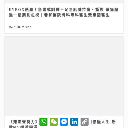
《灣區聲勢力》｜谷婭溦剖白曾低谷內耗到懷疑人生 新
歌MV搵黃宗澤義氣助陣
16/07/2026
W
W
M
L
C
h
e
e
i
o