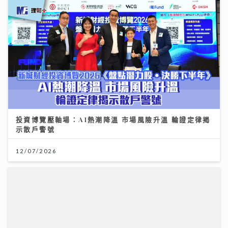
投資博覽壓軸場：AI熱潮降溫 市場風險升溫 輪證定律揭
示散戶警號
12/07/2026