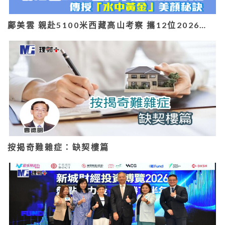
鄺美雲 親赴5100米西藏高山考察 攜12位2026…
按揭奇難雜症：缺契樓篇