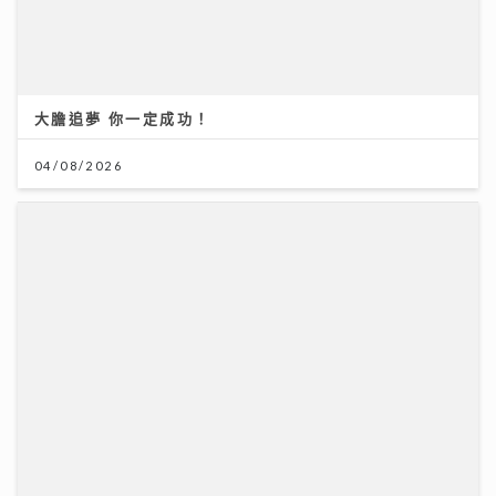
04/08/2026
HYROX熱潮！急進或訓練不足易肌腱拉傷、撕裂 痠痛超
過一星期別忽視｜養和醫院骨科專科醫生黃惠國醫生
06/08/2026