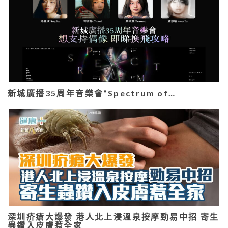
新城廣播35周年音樂會“Spectrum of…
深圳疥瘡大爆發 港人北上浸溫泉按摩勁易中招 寄生
蟲鑽入皮膚惹全家