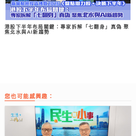
港股下半年布局關鍵：專家拆解「七翻身」真偽 聚
焦北水與AI新趨勢
您也可能感興趣：