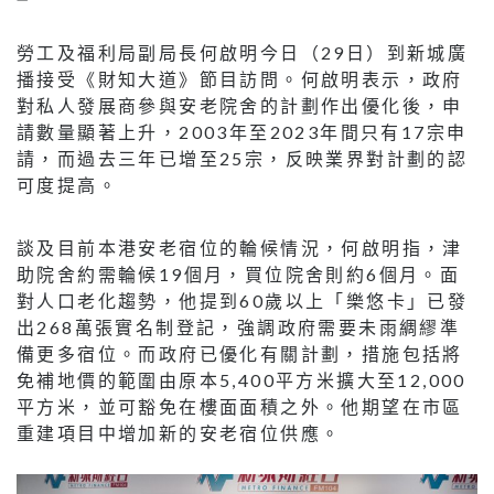
勞工及福利局副局長何啟明今日（29日）到新城廣
播接受《財知大道》節目訪問。何啟明表示，政府
對私人發展商參與安老院舍的計劃作出優化後，申
請數量顯著上升，2003年至2023年間只有17宗申
請，而過去三年已增至25宗，反映業界對計劃的認
可度提高。
談及目前本港安老宿位的輪候情況，何啟明指，津
助院舍約需輪候19個月，買位院舍則約6個月。面
對人口老化趨勢，他提到60歲以上「樂悠卡」已發
出268萬張實名制登記，強調政府需要未雨綢繆準
備更多宿位。而政府已優化有關計劃，措施包括將
免補地價的範圍由原本5,400平方米擴大至12,000
平方米，並可豁免在樓面面積之外。他期望在市區
重建項目中增加新的安老宿位供應。