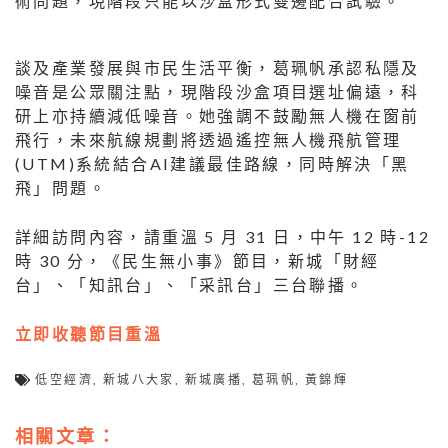
術問題，現階段只能以沙盒形式雙邊配合試驗。
談及產業發展與市民生活平衡，葛珮帆承認私隱及
噪音是公眾關注點，現階段沙盒項目選址偏遠，科
研上亦持續減低噪音。她強調不鼓勵無人機在窗前
飛行，未來航線規劃將透過遙控無人機飛航管理
(UTM)系統結合AI建議最佳路線，同時解決「黑
飛」問題。
詳細訪問內容，請重溫 5 月 31 日，中午 12 時-12
時 30 分，《民生無小事》節目，新城「財經
台」、「知訊台」、「采訊台」三台聯播。
立即收聽節目重溫
低空經濟
,
新城八大家
,
新城廣播
,
葛珮帆
,
黃錦輝
相關文章：