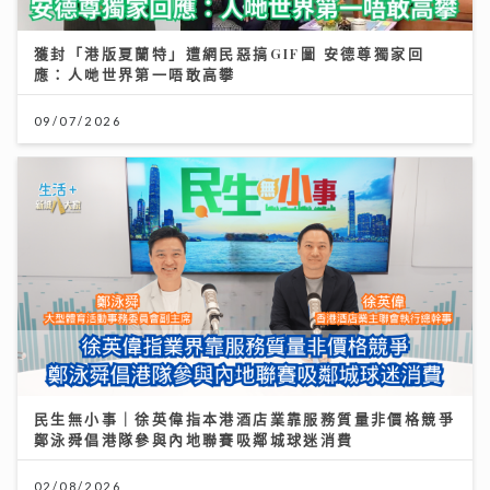
獲封「港版夏蘭特」遭網民惡搞GIF圖 安德尊獨家回
應：人哋世界第一唔敢高攀
09/07/2026
民生無小事｜徐英偉指本港酒店業靠服務質量非價格競爭
鄭泳舜倡港隊參與內地聯賽吸鄰城球迷消費
02/08/2026