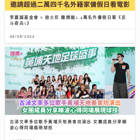
李嘉誠基金會 x 迪士尼 邀請逾2.4萬名外傭假日看《反
斗奇兵5》
04/08/2026
古淖文率多位歌手黃埔天地美食坊演出 女團成員分享睇
波心得同場展現球技