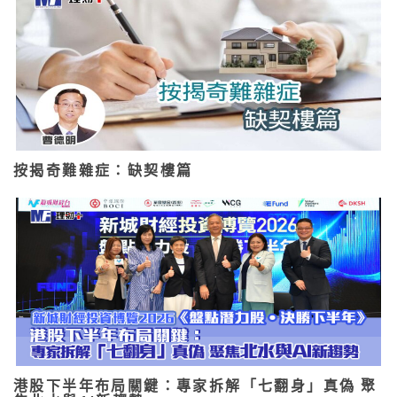
按揭奇難雜症：缺契樓篇
港股下半年布局關鍵：專家拆解「七翻身」真偽 聚