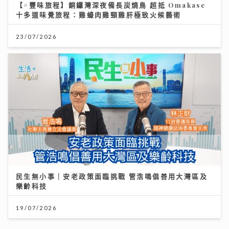
【#豐味旅程】銅鑼灣深夜備長炭燒鳥 超抵 Omakase
十多道味覺旅程：雞蠔肉雞頸雞肝極致火候藝術
23/07/2026
民生無小事｜安老政策面臨挑戰 管浩鳴倡善用大灣區及
樂齡科技
19/07/2026