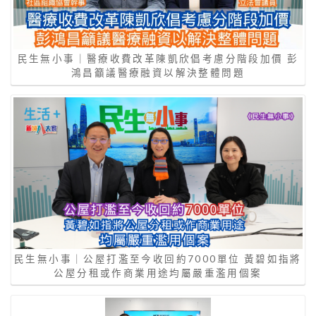
民生無小事｜醫療收費改革陳凱欣倡考慮分階段加價 彭
鴻昌籲議醫療融資以解決整體問題
民生無小事｜公屋打濫至今收回約7000單位 黃碧如指將
公屋分租或作商業用途均屬嚴重濫用個案