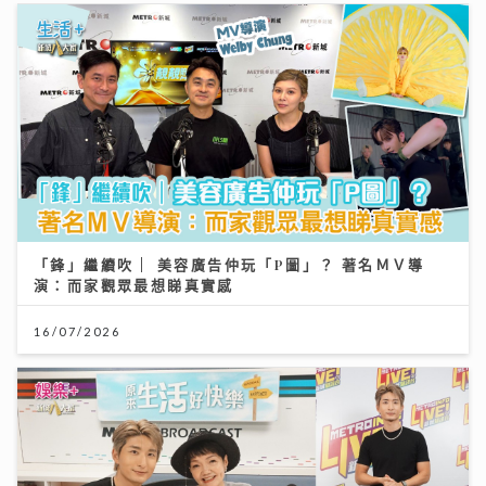
「鋒」繼續吹 | 美容廣告仲玩「P圖」？ 著名ＭＶ導
演：而家觀眾最想睇真實感
16/07/2026