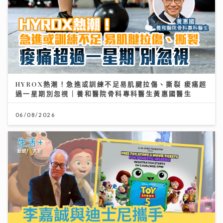
HYROX熱潮！急進或訓練不足易肌腱拉傷、撕裂 痠痛超
過一星期別忽視｜養和醫院骨科專科醫生黃惠國醫生
06/08/2026