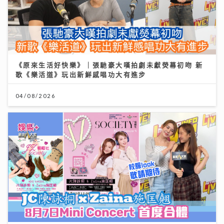
《原來生活好快樂》｜張馳豪大嘆拍劇未獻熒幕初吻 新
歌《樂活道》玩出新鮮感唱功大有進步
04/08/2026