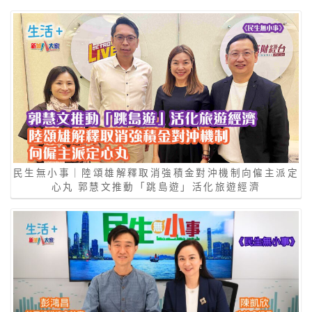
民生無小事｜陸頌雄解釋取消強積金對沖機制向僱主派定
心丸 郭慧文推動「跳島遊」活化旅遊經濟