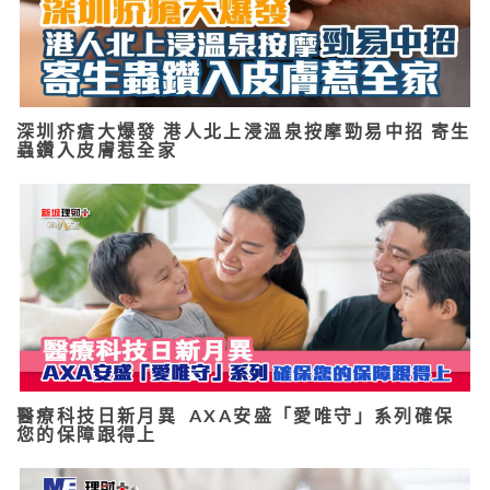
深圳疥瘡大爆發 港人北上浸溫泉按摩勁易中招 寄生
蟲鑽入皮膚惹全家
醫療科技日新月異 AXA安盛「愛唯守」系列確保
您的保障跟得上