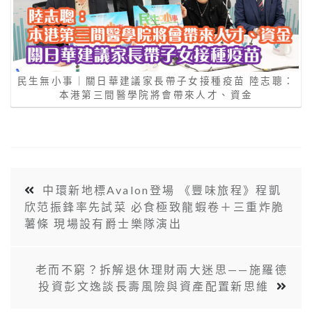
民生無小事｜關日華建議家長帶子女接種疫苗 陸志聰：
本港第三間醫學院將會帶來人才、資金
中環新地標Avalon登場 《豐味旅程》程凱
欣范振鋒率先試菜 必食極致龍蝦卷＋三重炸脆
薯條 現場設有爵士樂隊演出
老而不窮？拆解退休理財兩大迷思——施羅德
投資彭文逸談長壽風險與資產配置新思維