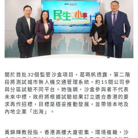
關於首批32個監管沙盒項目，葛珮帆透露，第二階
段將測試城市無人機交通管理系統，約15間公司參
與分區試驗不同平台。她強調，沙盒參與者不代表
未來中標，政府將根據試驗結果訂立適合香港的要
求再作招標，目標是穩妥推動發展，並帶領本地及
內地企業「出海」。
黃錦輝教授指，香港高樓大廈密集、環境複雜，沙