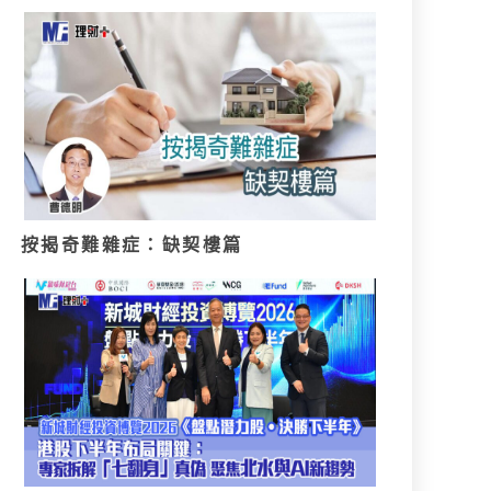
按揭奇難雜症：缺契樓篇