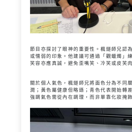
節目亦探討了眼神的重要性。楓燧師兄認
或懦弱的印象。他建議可通過「觀蠟燭」
笑容亦應真誠，避免歪嘴笑、冷笑或皮笑
關於個人氣色，楓燧師兄將面色分為不同
潤；黃色屬健康但略遜；青色代表開始轉
強調氣色需從內在調理，而非單靠化妝掩