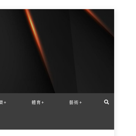
樂+
體育+
藝術+