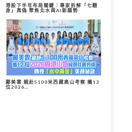
港股下半年布局關鍵：專家拆解「七翻
身」真偽 聚焦北水與AI新趨勢
鄺美雲 親赴5100米西藏高山考察 攜12
位2026…