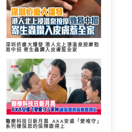
深圳疥瘡大爆發 港人北上浸溫泉按摩勁
易中招 寄生蟲鑽入皮膚惹全家
醫療科技日新月異 AXA安盛「愛唯守」
系列確保您的保障跟得上