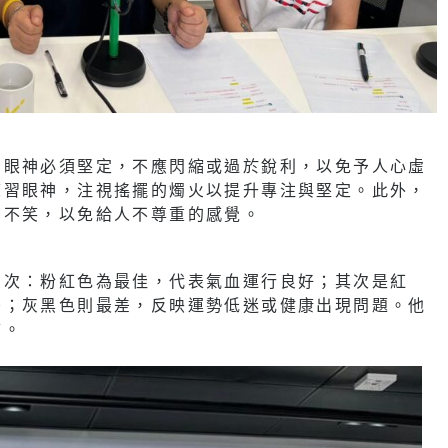
為眼神必須堅定，不應閃縮或過於銳利，以免予人心虛
練習眼神，注視搖擺的燭火以提升專注與堅定。此外，
肉不笑，以免給人不尊重的感覺。
層次：粉紅色為最佳，代表氣血運行良好；其次是紅
差；灰黑色則最差，反映運勢低迷或健康出現問題。他
飾。