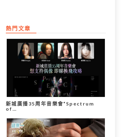
熱門文章
新城廣播35周年音樂會“Spectrum
of…