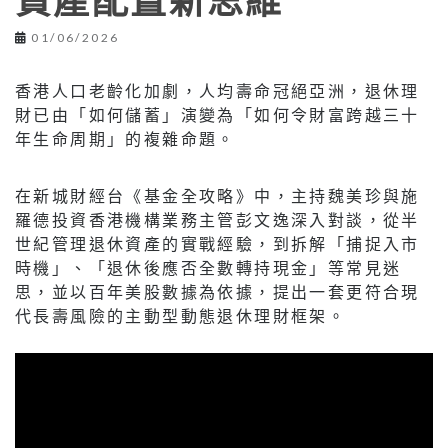
資產配置新思維
01/06/2026
香港人口老齡化加劇，人均壽命冠絕亞洲，退休理
財已由「如何儲蓄」演變為「如何令財富跨越三十
年生命周期」的複雜命題。
在新城財經台《基金全攻略》中，主持魏美珍與施
羅德投資香港機構業務主管彭文逸深入對談，從半
世紀管理退休資產的實戰經驗，到拆解「捕捉入市
時機」、「退休後應否全數轉持現金」等常見迷
思，並以百年美股數據為依據，提出一套更符合現
代長壽風險的主動型動態退休理財框架。