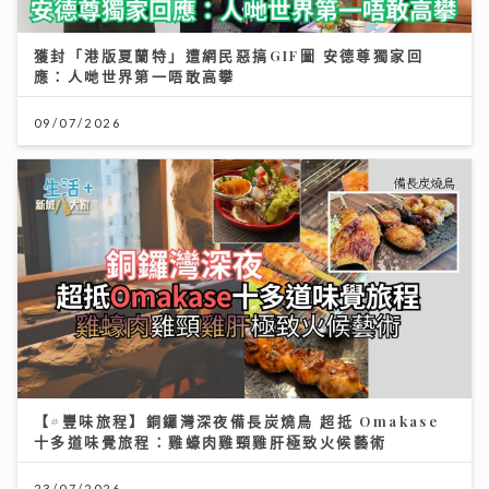
獲封「港版夏蘭特」遭網民惡搞GIF圖 安德尊獨家回
應：人哋世界第一唔敢高攀
09/07/2026
【#豐味旅程】銅鑼灣深夜備長炭燒鳥 超抵 Omakase
十多道味覺旅程：雞蠔肉雞頸雞肝極致火候藝術
23/07/2026