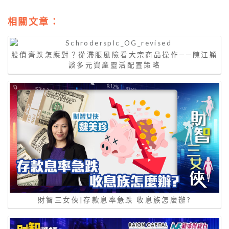
相關文章：
股債齊跌怎應對？從滯脹風險看大宗商品操作——陳江穎
談多元資產靈活配置策略
財智三女俠|存款息率急跌 收息族怎麼辦?