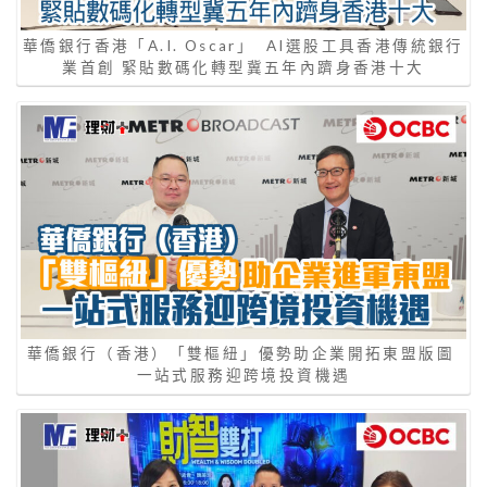
華僑銀行香港「A.I. Oscar」 AI選股工具香港傳統銀行
業首創 緊貼數碼化轉型冀五年內躋身香港十大
華僑銀行（香港）「雙樞紐」優勢助企業開拓東盟版圖
一站式服務迎跨境投資機遇