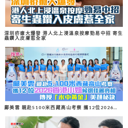
深圳疥瘡大爆發 港人北上浸溫泉按摩勁易中招 寄生
蟲鑽入皮膚惹全家
鄺美雲 親赴5100米西藏高山考察 攜12位2026…