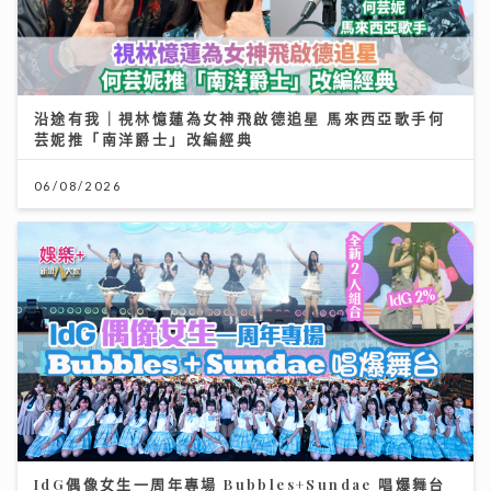
沿途有我｜視林憶蓮為女神飛啟德追星 馬來西亞歌手何
芸妮推「南洋爵士」改編經典
06/08/2026
IdG偶像女生一周年專場 Bubbles+Sundae 唱爆舞台