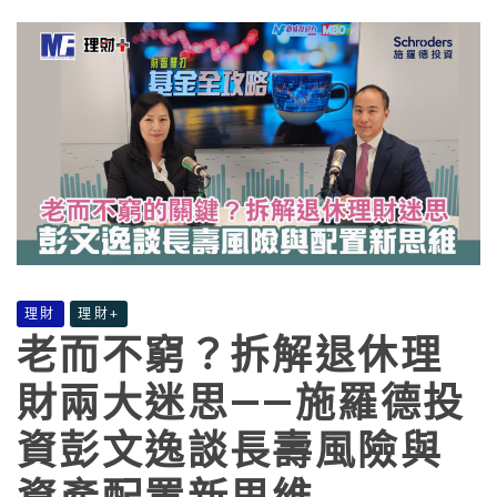
理財
理財+
老而不窮？拆解退休理
財兩大迷思——施羅德投
資彭文逸談長壽風險與