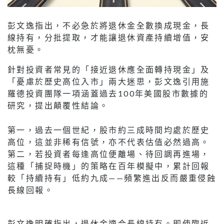
彭文逸指出，不必急於將退休金全數換成現金，長
線持有，分批提取，才能讓退休資產持續增值，安
枕無憂。
針對投資者常見的「接近退休應全面轉持現金」及
「憂慮於歷史高位入市」兩大迷思，彭文逸引用施
羅德投資團隊一項涵蓋過去100年美國股市數據的
研究，提出顛覆性結論。
第一，過去一個世紀，股市約三成時間均處於歷史
高位，這並非稀有信號，亦不代表估值必然過高。
第二，若投資者每逢高位便離場、待回調再進場，
這種「捕捉時機」的策略在百年模擬中，累計回報
較「持續持有」低約九成——頻繁進出反而嚴重侵蝕
長線回報。
彭文逸明確指出，退休金適合長線持有。即使臨近