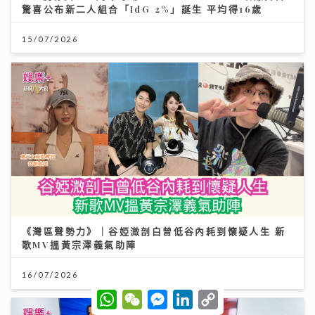
驚喜公布新二人組合「IdG 2%」誕生 平均得16歲
15/07/2026
《灣區聲勢力》｜谷婭溦剖白曾低谷內耗到懷疑人生 新
歌MV搵黃宗澤義氣助陣
16/07/2026
W
W
M
L
C
h
e
e
i
o