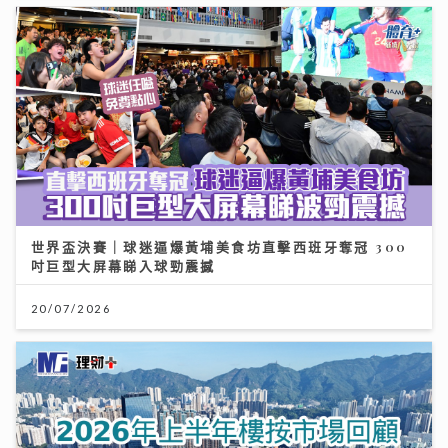
世界盃決賽｜球迷逼爆黃埔美食坊直擊西班牙奪冠 300
吋巨型大屏幕睇入球勁震撼
20/07/2026