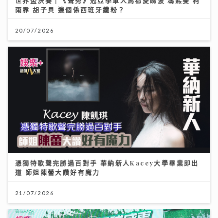
世界盃決賽｜《聲秀》冠亞季軍人馬都愛睇波 馮熙燮 柯
雨霏 胡子貝 邊個係西班牙鐵粉？
20/07/2026
憑獨特歌聲完勝過百對手 華納新人Kacey大學畢業即出
道 師姐陳蕾大讚好有魔力
21/07/2026