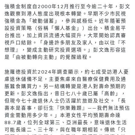
強積金制度自2000年12月推行至今逾二十年，彭文
逸觀察到港人態度出現根本轉變。早期不少市民視
強積金為「被動儲蓄」，參與感極低。近年隨著預
設投資策略（俗稱「懶人基金」）出台、積金易平
台推出，加上資訊流通大幅提升，大眾開始認真審
視戶口結餘。「身邊許多朋友及家人，由以往『不
想理』，變成主動研究投資選項。」彭文逸形容這
是「由被動轉向主動」的覺醒過程。
施羅德投資於2024年調查顯示，約七成受訪港人憂
慮退休儲備不足，主要焦慮來自醫療保健費用及通
脹蠶食購買力。另一結構轉變是港人對壽命預期的
更新。彭文逸指出，昔日七八十歲已屬「高齡」，
但現今七十歲退休人士仍活躍於旅遊及社交。「長
壽本是喜事，卻衍生『快樂難題』——我們無法預估
資金需動用多少年。」本港女性平均預期壽命達
88.7歲，位列全球第三、亞洲最長，意味退休生活
可能長達二、三十年，與在職年期相若。傳統「只