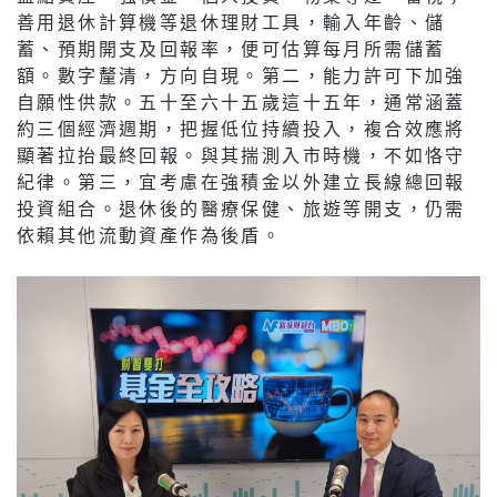
善用退休計算機等退休理財工具，輸入年齡、儲
蓄、預期開支及回報率，便可估算每月所需儲蓄
額。數字釐清，方向自現。第二，能力許可下加強
自願性供款。五十至六十五歲這十五年，通常涵蓋
約三個經濟週期，把握低位持續投入，複合效應將
顯著拉抬最終回報。與其揣測入市時機，不如恪守
紀律。第三，宜考慮在強積金以外建立長線總回報
投資組合。退休後的醫療保健、旅遊等開支，仍需
依賴其他流動資產作為後盾。