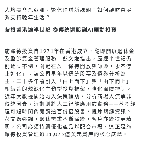
人均壽命冠亞洲，退休理財新課題：如何讓財富足
夠支持晚年生活？
紮根香港逾半世紀 從傳統選股到AI驅動投資
施羅德投資自1971年在香港成立，隨即開展退休金
及盈餘資金管理服務。彭文逸指出，歷經半世紀仍
能屹立不倒，關鍵在於「保持開放與謙遜，永不停
止進化」。該公司早年以傳統股票及債券分析為
主，二十多年前引入「由上而下」與「由下而上」
相結合的規範化主動型投資框架，強化風險控制。
近年大數據開始融入決策輔助，分析商場人流等非
傳統因素。近期則將人工智能應用於實務——基金經
理可短時間內閱讀逾百份招股書，提煉關鍵資訊。
彭文逸強調，退休需求不斷演變，客戶亦變得更精
明，公司必須持續優化產品以配合市場，這正是施
羅德投資管理逾11,079億美元資產的核心底蘊。