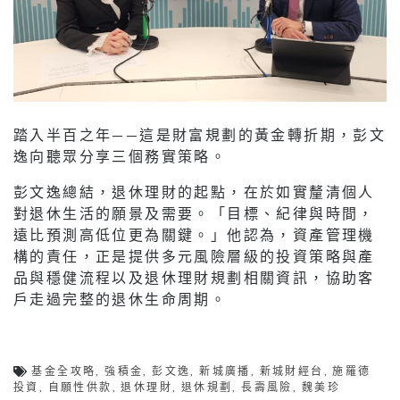
踏入半百之年——這是財富規劃的黃金轉折期，彭文
逸向聽眾分享三個務實策略。
彭文逸總結，退休理財的起點，在於如實釐清個人
對退休生活的願景及需要。「目標、紀律與時間，
遠比預測高低位更為關鍵。」他認為，資產管理機
構的責任，正是提供多元風險層級的投資策略與產
品與穩健流程以及退休理財規劃相關資訊，協助客
戶走過完整的退休生命周期。
基金全攻略
,
強積金
,
彭文逸
,
新城廣播
,
新城財經台
,
施羅德
投資
,
自願性供款
,
退休理財
,
退休規劃
,
長壽風險
,
魏美珍