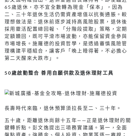
65歲退休，亦不宜全數轉為現金「保本」，因為
二、三十年退休生活仍需資產增值以抗衡通脹。較
理想做法是：退休前逐步減持高風險股票，退休後
採用靈活配置總回報、「分階段提取」策略，定期
定額贖回，既可平滑市場波動，亦能保留資金參與
市場增長。施羅德的投資哲學，是透過審慎風險管
理構建平穩組合，讓客戶「晚上睡得著，不必擔心
第二天醒來大跌市」。
50歲啟動整合 善用自願供款及退休理財工具
長壽時代來臨，退休預算須拉長至二、三十年。
五十歲，距離退休尚餘十五年——正是退休理財的關
鍵轉折點。彭文逸提出三項務實建議。第一，全面
盤點資產。強積金、個人投資、物業等逐一審視；