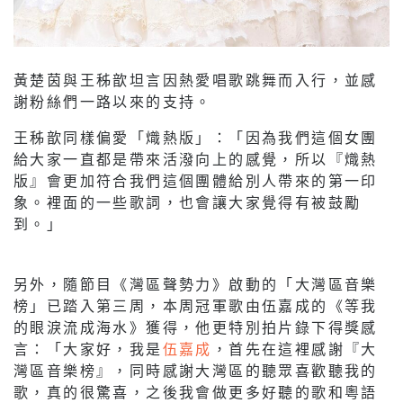
黃楚茵與王秭歆坦言因熱愛唱歌跳舞而入行，並感
謝粉絲們一路以來的支持。
王秭歆同樣偏愛「熾熱版」：「因為我們這個女團
給大家一直都是帶來活潑向上的感覺，所以『熾熱
版』會更加符合我們這個團體給別人帶來的第一印
象。裡面的一些歌詞，也會讓大家覺得有被鼓勵
到。」
另外，隨節目《灣區聲勢力》啟動的「大灣區音樂
榜」已踏入第三周，本周冠軍歌由伍嘉成的《等我
的眼淚流成海水》獲得，他更特別拍片錄下得獎感
言：「大家好，我是
伍嘉成
，首先在這裡感謝『大
灣區音樂榜』，同時感謝大灣區的聽眾喜歡聽我的
歌，真的很驚喜，之後我會做更多好聽的歌和粵語