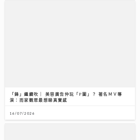
「鋒」繼續吹 | 美容廣告仲玩「P圖」？ 著名ＭＶ導
演：而家觀眾最想睇真實感
16/07/2026