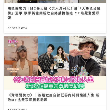
灣區聲勢力｜MC張天賦《男人怎可以》奪「大灣區音樂
榜」冠軍 歌手英健朗新歌自揭感情傷疤 MV暗藏舊愛彩
蛋
30/07/2026
《灣區聲勢力》｜谷婭溦剖白曾低谷內耗到懷疑人生 新
歌MV搵黃宗澤義氣助陣