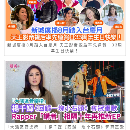
新城廣播8月踏入台慶月 天王影帝視后率先道賀：33周
年生日快樂！
「大灣區音樂榜」｜楊千嬅《回歸一塊小石頭》奪冠軍歌