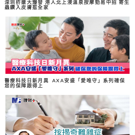
深圳疥瘡大爆發 港人北上浸溫泉按摩勁易中招 寄生
蟲鑽入皮膚惹全家
醫療科技日新月異 AXA安盛「愛唯守」系列確保
您的保障跟得上