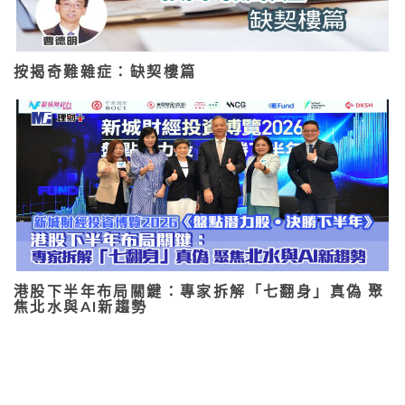
按揭奇難雜症：缺契樓篇
港股下半年布局關鍵：專家拆解「七翻身」真偽 聚
焦北水與AI新趨勢