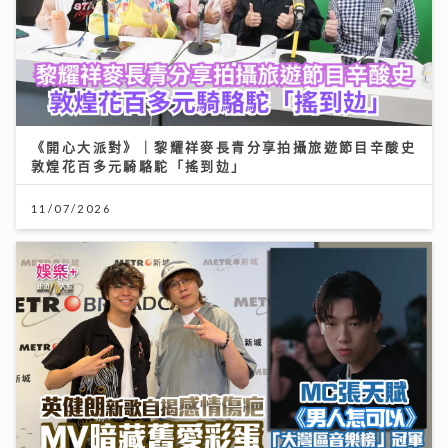
《開心大派對》｜黎耀祥麥長青分享拍攝旅遊節目辛酸史
敦煌花百多元騎駱駝「搖到攰」
11/07/2026