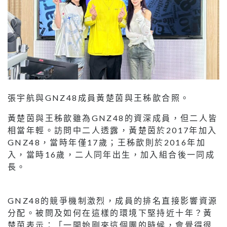
張宇航與GNZ48成員黃楚茵與王秭歆合照。
黃楚茵與王秭歆雖為GNZ48的資深成員，但二人皆
相當年輕。訪問中二人透露，黃楚茵於2017年加入
GNZ48，當時年僅17歲；王秭歆則於2016年加
入，當時16歲，二人同年出生，加入組合後一同成
長。
GNZ48的競爭機制激烈，成員的排名直接影響資源
分配。被問及如何在這樣的環境下堅持近十年？黃
楚茵表示：「一開始剛來這個團的時候，會覺得很