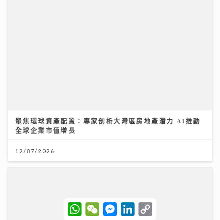
聚焦環球資產配置：專家剖析大灣區房地產潛力 AI推動
全球企業市值增長
12/07/2026
《原來生活好快樂》｜倪震權跨界出歌《錯過了沒下次》
W
W
M
L
C
從排球港隊到樂壇新人 自爆錄音勁緊張
h
e
e
i
o