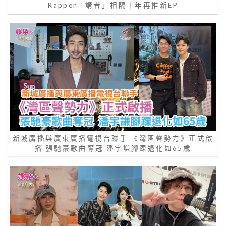
Rapper「講者」相隔十年再推新EP
新城廣播與廣東廣播電視台聯手 《灣區聲勢力》正式啟
播 張馳豪歌曲奪冠 潘宇謙腳踝退化如65歲