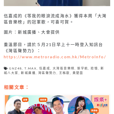
伍嘉成的《等我的眼淚流成海水》獲得本周「大灣
區音樂榜」的冠軍歌，可喜可賀。
圖片：新城廣播、大會提供
重溫節目，請於５月21日早上十一時登入知訊台
《灣區聲勢力》：
https://www.metroradio.com.hk/MetroInfo/
GNZ48
,
T.MAX
,
伍嘉成
,
大灣區音樂榜
,
張宇航
,
拾憶
,
新
城八大家
,
新城廣播
,
灣區聲勢力
,
王秭歆
,
黃楚茵
相關文章：