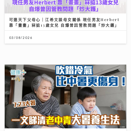
可連天下父母心｜江希文談母女關係 現任男友Herbert
靠「畫畫」冧掂13歲女兒 自爆曾因管教問題「炒大鑊」
03/08/2026
大暑養生｜吹錯冷氣比中暑更傷身！一文睇清老中青降溫
法
23/07/2026