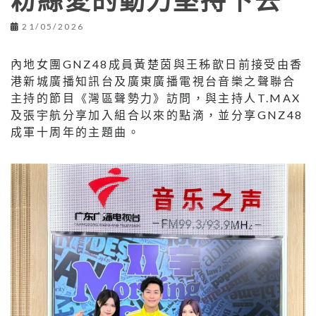
粉絲愛的動力堅持下去
21/05/2026
內地女團GNZ48成員黃楚茵與王秭歆日前接受由香
港新城廣播知訊台及廣東廣播電視台音樂之聲聯合
主持的節目《灣區聲勢力》訪問，與主持人T.MAX
及張宇航分享加入組合以來的點滴，並分享GNZ48
成軍十周年的主題曲。