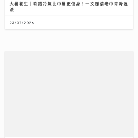
一連13集「賞心悅樂」姚心悅登陸新城夥拍黎莉開咪 師
父吳業坤打頭陣爆錄音室血淚史
08/07/2026