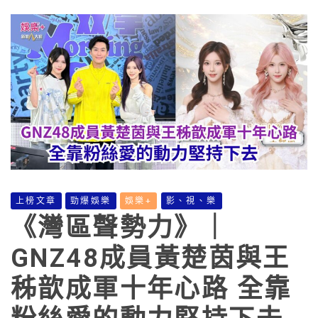
上榜文章
勁爆娛樂
娛樂+
影、視、樂
《灣區聲勢力》｜
GNZ48成員黃楚茵與王
秭歆成軍十年心路 全靠