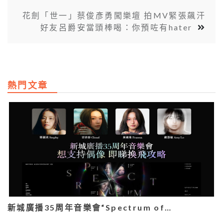
花劍「世一」蔡俊彥勇闖樂壇 拍MV緊張飆汗
好友呂爵安當頭棒喝：你預咗有hater
熱門文章
新城廣播35周年音樂會“Spectrum of…