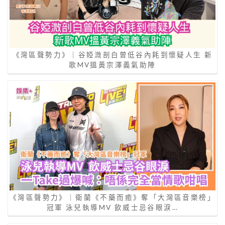
《灣區聲勢力》｜谷婭溦剖白曾低谷內耗到懷疑人生 新
歌MV搵黃宗澤義氣助陣
《灣區聲勢力》｜衛蘭《不藥而癒》奪「大灣區音樂榜」
冠軍 泳兒執導MV 飲威士忌谷眼淚…