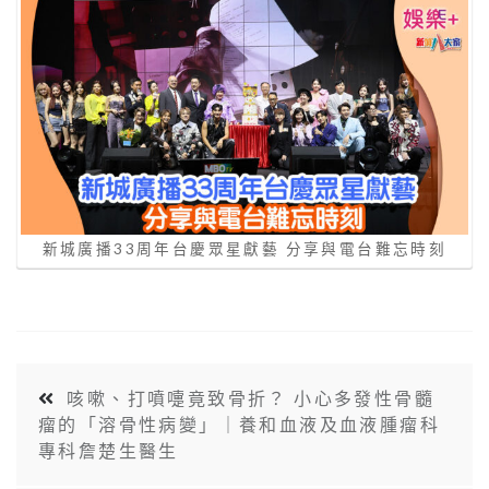
新城廣播33周年台慶眾星獻藝 分享與電台難忘時刻
咳嗽、打噴嚏竟致骨折？ 小心多發性骨髓
瘤的「溶骨性病變」｜養和血液及血液腫瘤科
專科詹楚生醫生