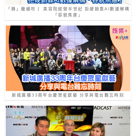
「鋒」繼續吹 | 美容院經營半世紀 拒硬銷靠AI數據解構
「容貌焦慮」
新城廣播33周年台慶眾星獻藝 分享與電台難忘時刻