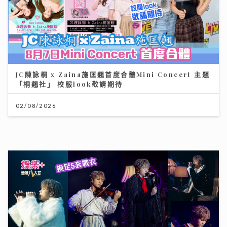
唱作歌手林暐竣西九開Mini Live 換足5套戰衣翻唱偶像
金曲 好happy
11/07/2026
《開心大派對》｜黎耀祥麥長青分享拍攝旅遊節目辛酸史
敦煌花百多元騎駱駝「搖到攰」