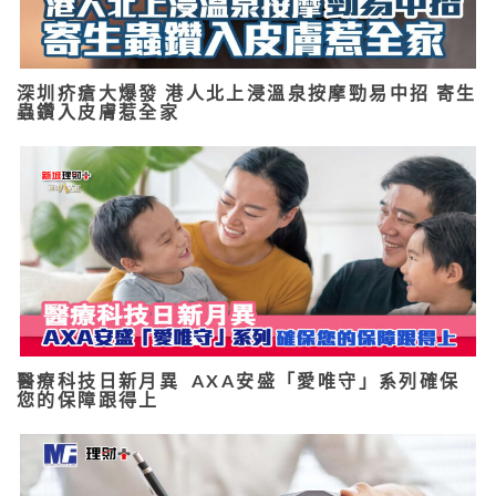
深圳疥瘡大爆發 港人北上浸溫泉按摩勁易中招 寄生
蟲鑽入皮膚惹全家
醫療科技日新月異 AXA安盛「愛唯守」系列確保
您的保障跟得上