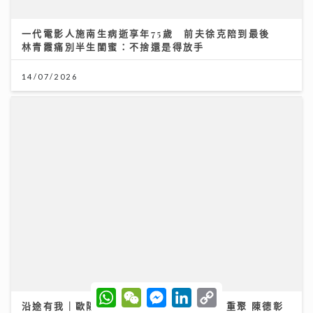
「桐翹社」 校服look敬請期待
02/08/2026
「賽馬會青少年體育記者計劃」為業界傳承 AI時代！體
育記者為何仍無可取代？傳媒人導師與學員熱血對話
06/08/2026
W
W
M
L
C
h
e
e
i
o