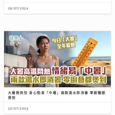
HYROX熱潮！急進或訓練不足易肌腱拉傷、撕裂 痠痛超
過一星期別忽視｜養和醫院骨科專科醫生黃惠國醫生
06/08/2026
《Ben同Benson『Chur』到行》｜寶珮如：每食一口
飯都記住袁潔儀 若時光倒流 願返車禍後重新經歷一次
30/07/2026