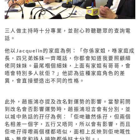
三人做主持時十分專業，並耐心聆聽聽眾的查詢電
話。
他以Jacquelin的家庭為例：「你係家姐，喺家庭成
長，四兄弟姊妹一齊嘅話，你都會知道我要照顧細
佬同妹妹。最尾嗰個細妹，上面有家姐有哥哥，會
唔會特別多人就佢？」他認為這種家庭角色的差
異，會直接塑造出不同的性格。
此外，趙振鴻亦提及改名對運勢的影響。當黎莉問
到改名會否影響運勢時，趙振鴻坦言會有分別，並
以城中熱話的孖仔為例：「佢哋雖然係孖，但兩個
名相差一個字，五行又唔同，所以會有影響，而且
佢哋孖得嚟兩個樣都唔似，面相上反映到佢哋嘅性
格、態度和待人接物都係好大分別。」