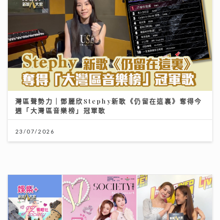
JC陳詠桐 x Zaina施匡翹首度合體Mini Concert 主題
「桐翹社」 校服look敬請期待
02/08/2026