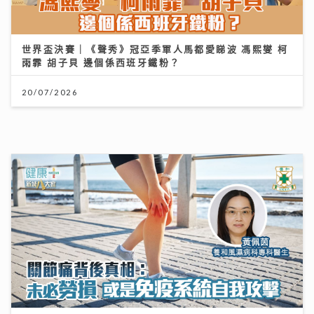
世界盃決賽｜《聲秀》冠亞季軍人馬都愛睇波 馮熙燮 柯
雨霏 胡子貝 邊個係西班牙鐵粉？
20/07/2026
關節痛背後真相：可能不是勞損 而是免疫系統在攻擊自
己｜養和風濕病科專科黃佩茵醫生
16/07/2026