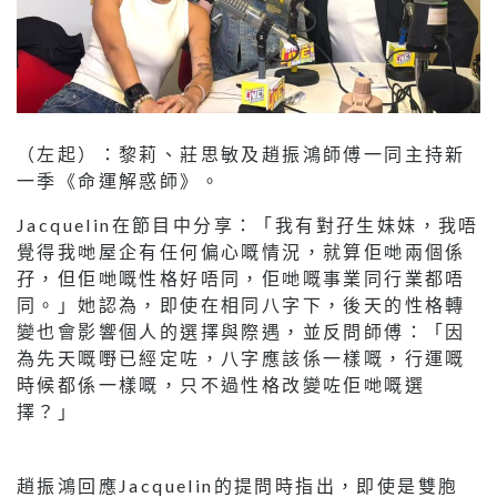
（左起）：黎莉、莊思敏及趙振鴻師傅一同主持新
一季《命運解惑師》。
Jacquelin在節目中分享：「我有對孖生妹妹，我唔
覺得我哋屋企有任何偏心嘅情況，就算佢哋兩個係
孖，但佢哋嘅性格好唔同，佢哋嘅事業同行業都唔
同。」她認為，即使在相同八字下，後天的性格轉
變也會影響個人的選擇與際遇，並反問師傅：「因
為先天嘅嘢已經定咗，八字應該係一樣嘅，行運嘅
時候都係一樣嘅，只不過性格改變咗佢哋嘅選
擇？」
趙振鴻回應Jacquelin的提問時指出，即使是雙胞