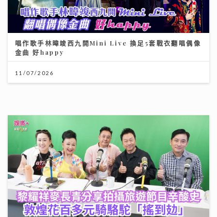
11/07/2026
《勁爆樂勢力》｜周吉佩廣州一日三場熱血Busking 新
歌放閃甜到入心太太竟說「唔好聽」
28/07/2026