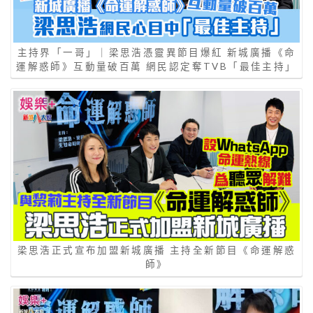
主持界「一哥」｜梁思浩憑靈異節目爆紅 新城廣播《命
運解惑師》互動量破百萬 網民認定奪TVB「最佳主持」
梁思浩正式宣布加盟新城廣播 主持全新節目《命運解惑
師》