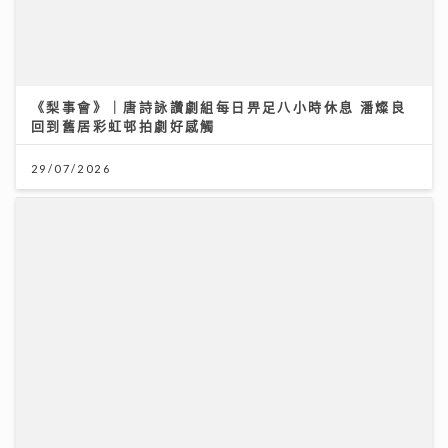
男嬰陰囊「冇睪丸」？醫生：BB哭鬧、咳嗽肚凸凸要留
意｜養和醫院小兒外科專科梁芷綸醫生
23/07/2026
JC陳詠桐 x Zaina施匡翹首度合體Mini Concert 主題