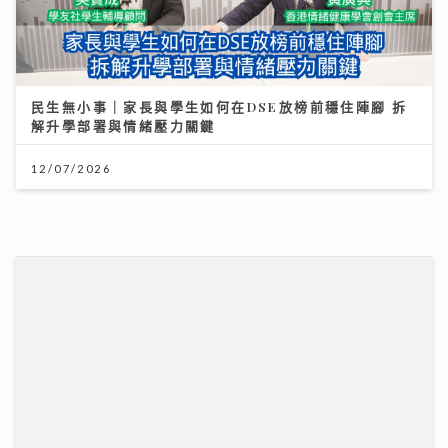
沿途有我｜歐陽德勛、陳德彰「同屆新秀」重聚 陳德彰
爆黃耀光曾邀重組Raidas 大讚晚安莉莉主音Sinnie及
黃淑蔓
23/07/2026