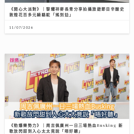
大暑熱到忟 身心勁易「中暑」兩款湯水即消暑 零廚藝都
煲到
23/07/2026