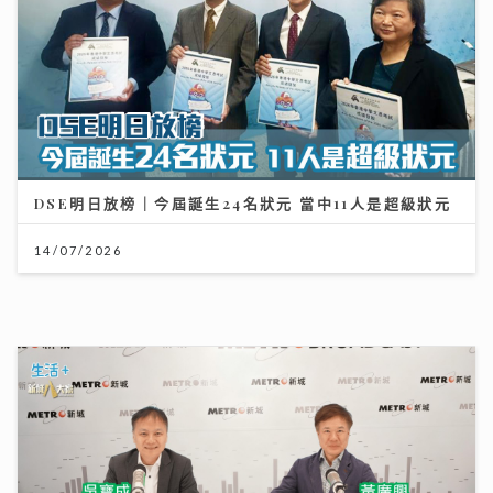
《梨事會》｜唐詩詠讚劇組每日畀足八小時休息 潘燦良
回到舊居彩虹邨拍劇好感觸
29/07/2026
一代電影人施南生病逝享年75歲 前夫徐克陪到最後
林青霞痛別半生閨蜜：不捨還是得放手
14/07/2026