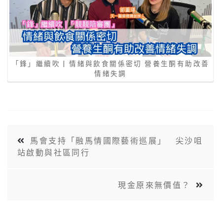
「鋒」繼續吹 | 情緒與飲食關係密切 營養生酮有助改善
情緒失調
馬會支持「融馬情國際藝術巡展」 尖沙咀
站啟動與社區同行
現金原來無價值？