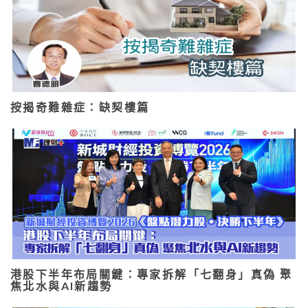
按揭奇難雜症：缺契樓篇
港股下半年布局關鍵：專家拆解「七翻身」真偽 聚
焦北水與AI新趨勢