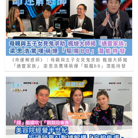
《命運解惑師》｜母親與五子女見鬼求助 楓燧大師揭
「通靈家族」 梁思浩驚嘆萌爆「驅魔BB」潛能待發