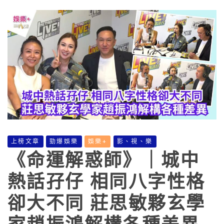
上榜文章
勁爆娛樂
娛樂+
影、視、樂
《命運解惑師》｜城中
熱話孖仔 相同八字性格
卻大不同 莊思敏夥玄學