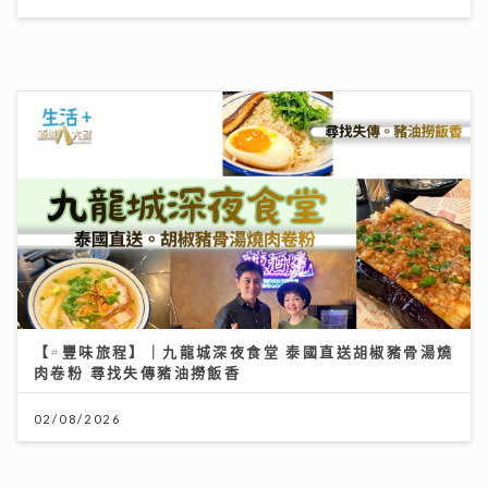
【#豐味旅程】｜九龍城深夜食堂 泰國直送胡椒豬骨湯燒
肉卷粉 尋找失傳豬油撈飯香
02/08/2026
聚焦環球資產配置：專家剖析大灣區房地產潛力 AI推動
全球企業市值增長