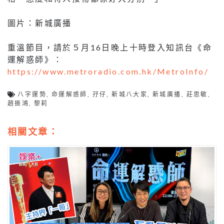
圖片：新城廣播
重溫節目，請於５月16日晚上十時登入知訊台《命
運解惑師》：
https://www.metroradio.com.hk/MetroInfo/
八字運勢
,
命運解惑師
,
孖仔
,
新城八大家
,
新城廣播
,
莊思敏
,
趙振鴻
,
黎莉
相關文章：