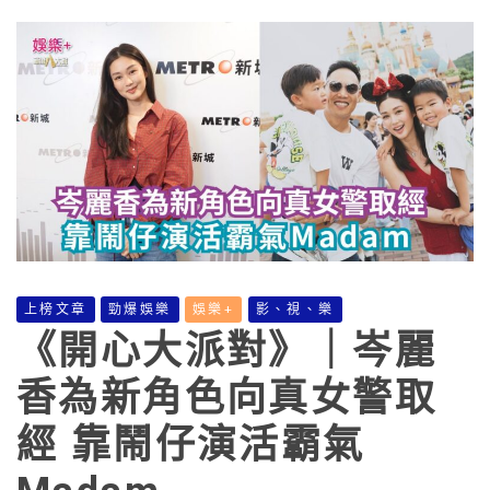
上榜文章
勁爆娛樂
娛樂+
影、視、樂
《開心大派對》｜岑麗
香為新角色向真女警取
經 靠鬧仔演活霸氣