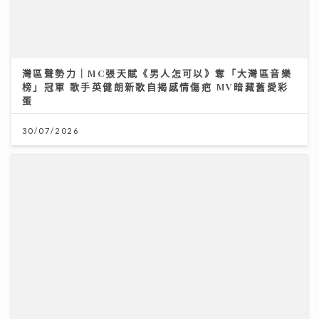
灣區聲勢力｜MC張天賦《男人怎可以》奪「大灣區音樂
榜」冠軍 歌手英健朗新歌自揭感情傷疤 MV暗藏舊愛彩
蛋
30/07/2026