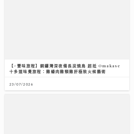
【#豐味旅程】銅鑼灣深夜備長炭燒鳥 超抵 Omakase
十多道味覺旅程：雞蠔肉雞頸雞肝極致火候藝術
23/07/2026