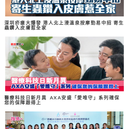
深圳疥瘡大爆發 港人北上浸溫泉按摩勁易中招 寄生
蟲鑽入皮膚惹全家
醫療科技日新月異 AXA安盛「愛唯守」系列確保
您的保障跟得上