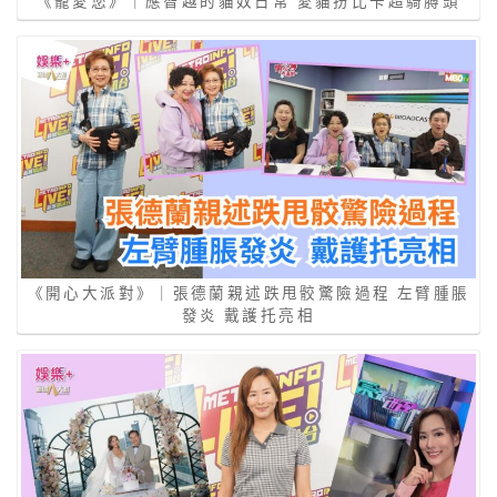
《寵愛您》｜應智越的貓奴日常 愛貓扮比卡超騎膊頭
《開心大派對》｜張德蘭親述跌甩骹驚險過程 左臂腫脹
發炎 戴護托亮相