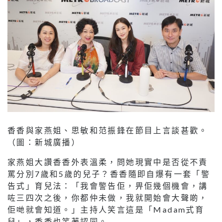
香香與家燕姐、思敏和范振鋒在節目上言談甚歡。
（圖：新城廣播）
家燕姐大讚香香外表溫柔，問她現實中是否從不責
罵分別7歲和5歲的兒子？香香隨即自爆有一套「警
告式」育兒法：「我會警告佢，畀佢幾個機會，講
咗三四次之後，你都仲未做，我就開始會大聲啲，
佢哋就會知道。」主持人笑言這是「Madam式育
兒」，香香也笑著認同。