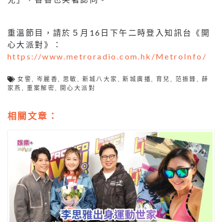
重溫節目，請於５月16日下午二時登入知訊台《開
心大派對》：
https://www.metroradio.com.hk/MetroInfo/
女警
,
岑麗香
,
思敏
,
新城八大家
,
新城廣播
,
育兒
,
范振鋒
,
薛
家燕
,
重案解密
,
開心大派對
相關文章：