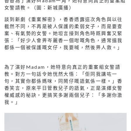
香香為了演好Madam一角，她特意向真正的重案組
女警請教。（圖：新城廣播）
談到新劇《重案解密》，香香透露這次角色與以往
截然不同，不再是被人保護的柔弱女子，而是要查
案、有氣勢的女警。她坦言接到角色時既興奮又緊
張：「好少人會畀岑麗香一個咁嘅角色，通常搵我
都係一個被保護嘅女仔，我要喊，然後畀人救。」
為了演好Madam，她特意向真正的重案組女警請
教。對方一句話令她恍然大悟：「佢同我講咗一
句，其實你都係媽咪，同鬧仔嘅語氣係一樣。」香
香笑言，原來平日管教兒子的語氣，正是演繹女警
權威感的秘訣，更搞笑多謝兩個兒子：「多謝你激
我。」