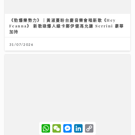
《勁爆樂勢力》｜黃淑蔓盼台慶音樂會唱新歌《Hey
Feanna》 新歌碌爆人緣卡鄭伊健馮允謙 Serrini 豪華
加持
31/07/2026
W
W
M
L
C
聖公會基榮小學
h
e
e
i
o