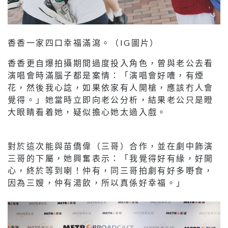
香香一家四口幸福滿瀉。（IG圖片）
香香更自爆拍攝期間過度投入角色，曾與老公去看
演唱會時滿腦子都是案情：「演唱會好嘈，有煙
花，然後我心諗，如果依家有人開槍，應該冇人會
覺得。」她當時立即向老公分析，結果老公只是瞪
大眼睛看着她，疑似擔心她太過入戲。
對於這次能與苗僑偉（三哥）合作，並在劇中飾演
三哥的下屬，她興奮表示：「我覺得好有緣，好開
心，終於等到喇！仲有，同三哥拍劇有好多嘢食，
因為三嫂，仲有湯飲，所以真係好幸福。」