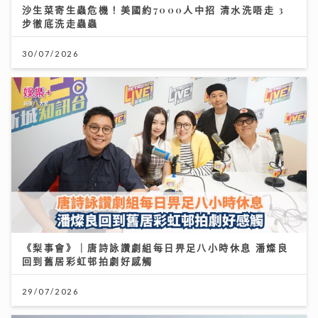
沙生菜寄生蟲危機！美國約7000人中招 清水洗唔走 3
步徹底洗走蟲蟲
30/07/2026
《梨事會》｜唐詩詠讚劇組每日畀足八小時休息 潘燦良
回到舊居彩虹邨拍劇好感觸
29/07/2026