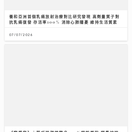
07/07/2026
《寵愛您》｜葉巧琳親揭變身100%貓奴歷程 瞓覺被咬
頭髮無奈要戴頭套