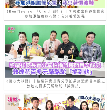
《Ben同Benson『Chur』到行》｜李思雅出身運動世家
參加港姐膽顫心驚：我只著慣波鞋
《開心大派對》｜黎耀祥麥長青分享拍攝旅遊節目辛酸史
敦煌花百多元騎駱駝「搖到攰」