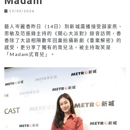
Madam
15/05/2026
藝人岑麗香昨日（14日）到新城廣播接受薛家燕、
思敏及范振鋒主持的《開心大派對》錄音訪問，香
香除了大談相隔數年回巢拍攝新劇《重案解密》的
感受，更分享了獨有的育兒法，被主持取笑是
「Madam式育兒」。