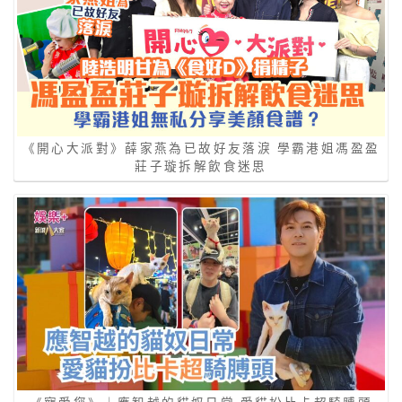
《開心大派對》薛家燕為已故好友落淚 學霸港姐馮盈盈
莊子璇拆解飲食迷思