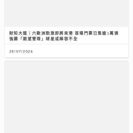
財知大道｜六歐洲勁旅即將來港 首場門票已售逾3萬張
強調「期望管理」球星或陣容不全
28/07/2026
養和亞洲首個乳癌放射治療對比研究發現 高劑量質子對
抗乳癌復發 存活率100% 消除心肺隱憂 維持生活質素