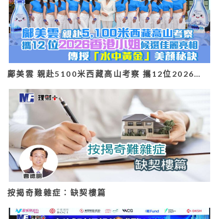
鄺美雲 親赴5100米西藏高山考察 攜12位2026…
按揭奇難雜症：缺契樓篇