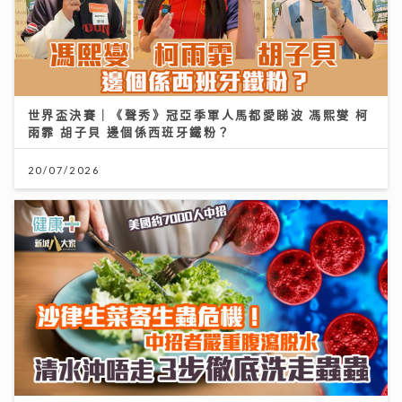
世界盃決賽｜《聲秀》冠亞季軍人馬都愛睇波 馮熙燮 柯
雨霏 胡子貝 邊個係西班牙鐵粉？
20/07/2026