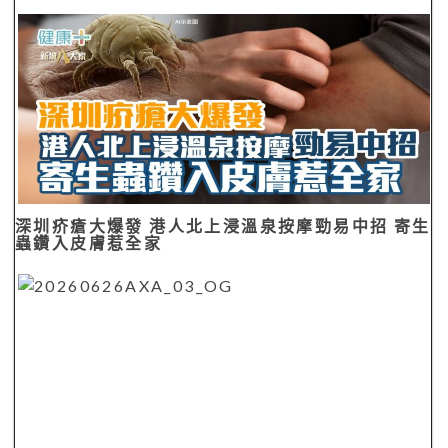
深圳疥瘡大爆發 港人北上浸溫泉按摩勁易中招 寄生
蟲鑽入皮膚惹全家