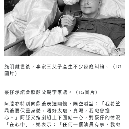
施明離世後，李家三父子產生不少家庭糾紛。（IG
圖片）
豪仔承諾會照顧父親李家鼎。（IG圖片）
阿滕亦特別向鼎爺表達關懷，隔空喊話：「我希望
鼎爺要保重身體，唔好太瘦，真嘅，我哋會擔
心。」阿滕又指劇組上下團結一心，對豪仔的情況
「在心中」，她表示：「任何一個演員有事，我哋