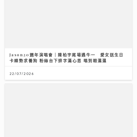
Jason20週年演唱會｜陳柏宇尾場遇牛一 愛女送生日
卡順勢求養狗 粉絲台下排字滿心思 唱到眼濕濕
22/07/2026