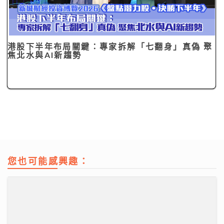
港股下半年布局關鍵：專家拆解「七翻身」真偽 聚
焦北水與AI新趨勢
您也可能感興趣：