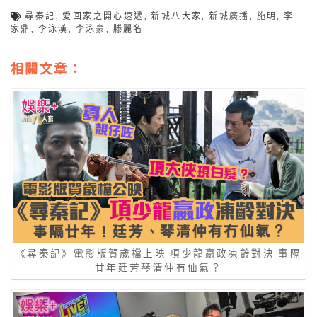
尋秦記
,
愛回家之開心速遞
,
新城八大家
,
新城廣播
,
施明
,
李
家鼎
,
李泳漢
,
李泳豪
,
滕麗名
相關文章：
《尋秦記》電影版賀歲檔上映 項少龍嬴政凍齡對決 事隔
廿年廷芳琴清仲有仙氣？