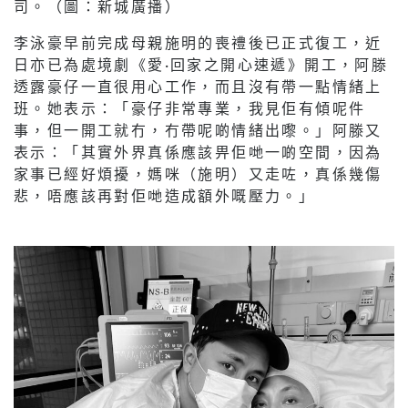
司。（圖：新城廣播）
李泳豪早前完成母親施明的喪禮後已正式復工，近
日亦已為處境劇《愛·回家之開心速遞》開工，阿滕
透露豪仔一直很用心工作，而且沒有帶一點情緒上
班。她表示：「豪仔非常專業，我見佢有傾呢件
事，但一開工就冇，冇帶呢啲情緒出嚟。」阿滕又
表示：「其實外界真係應該畀佢哋一啲空間，因為
家事已經好煩擾，媽咪（施明）又走咗，真係幾傷
悲，唔應該再對佢哋造成額外嘅壓力。」