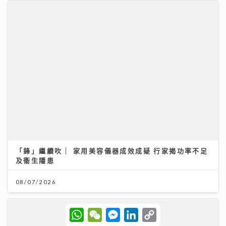
「鋒」繼續吹 | 家用美容儀器成效成疑 行家揭功率不足
及衞生隱患
08/07/2026
W
W
M
L
C
h
e
e
i
o