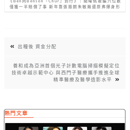
《Ben同Benson『Chur』到行》｜關曜儁被騙六位數
僅獲一半賠償了事 新年靠張振朗朱敏瀚還原弗爆身形
出糧後 資金分配
養和成為亞洲首個光子計數電腦掃描模擬定位
技術卓越示範中心 與西門子醫療攜手推進全球
精準醫療及醫學造影水平
熱門文章