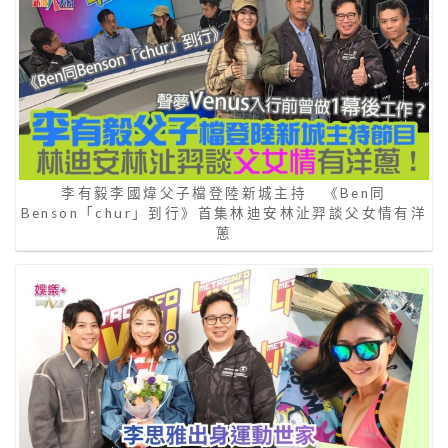
李有毅李國煒父子檔登陸新城主持 《Ben同
Benson「chur」到行》首集林迪安林沚羿談父女情有洋
蔥