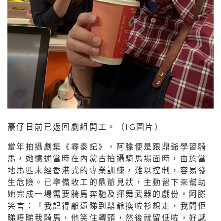
豪仔日前已返回劇組開工。（IG圖片）
當年拍攝劇集《尋秦記》，阿滕便是跟鼎爺學習騎
馬，她憶述當時在內蒙古拍攝騎馬場面時，由於當
地馬匹未經香港式的專業訓練，難以控制，容易發
生危險。已準備收工的鼎爺見狀，主動留下來幫助
她完成一場需要騎馬奔馳及揮舞武器的戲份。阿滕
笑言：「我記得離遠睇到鼎爺換咗衫想走，我問佢
睇唔睇我騎馬，他笑住轉頭，然後就留低咗，好感