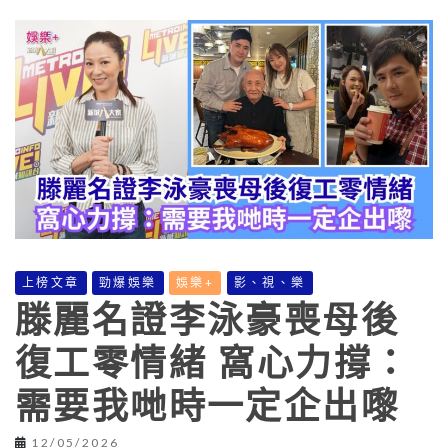
上榜文章
勁爆娛樂
娛樂+
影、視、樂
滕麗名證李泳豪喪母後
復工零情緒 窩心力撐：
需要我哋時一定企出嚟
12/05/2026