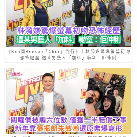
《Ben同Benson「Chur」到行》｜林漪娸驚爆螢幕初吻
恐怖經歷 遭某男藝人「加料」嚇窒：佢伸脷