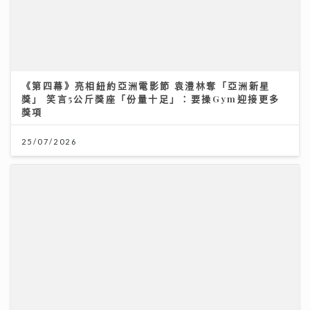
《第四幕》亮相紐約亞洲電影節 袁澧林奪「亞洲新星
獎」 笑言5公斤獎座「份量十足」：要操Gym迎接更多
獎項
25/07/2026