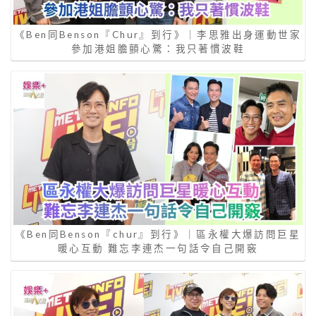
《Ben同Benson『Chur』到行》｜李思雅出身運動世家
參加港姐膽顫心驚：我只著慣波鞋
《Ben同Benson『chur』到行》｜區永權大爆訪問巨星
暖心互動 難忘李連杰一句話令自己開竅