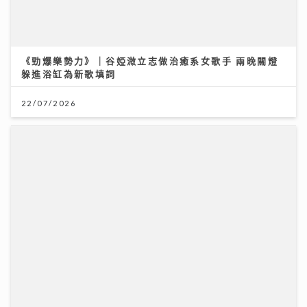
《勁爆樂勢力》｜谷婭溦立志做治癒系女歌手 兩晚關燈
躲進浴缸為新歌填詞
22/07/2026