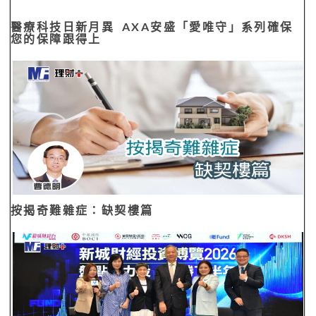
醫療科技日新月異 AXA安盛「愛唯守」系列確保
您的保障跟得上
按揭奇難雜症：缺契樓篇