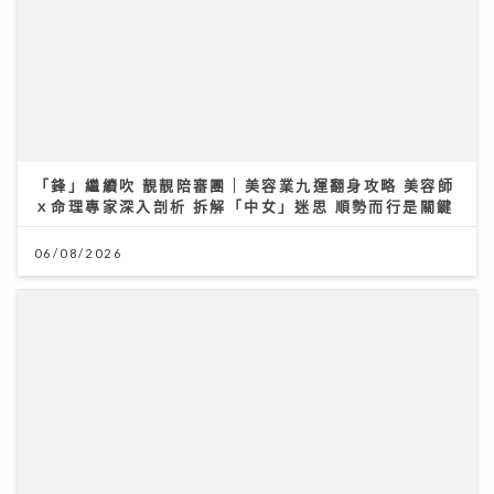
「鋒」繼續吹 靚靚陪審團 | 美容業九運翻身攻略 美容師
ｘ命理專家深入剖析 拆解「中女」迷思 順勢而行是關鍵
06/08/2026