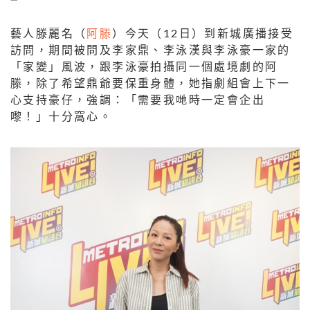
藝人滕麗名（
阿滕
）今天（12日）到新城廣播接受
訪問，期間被問及李家鼎、李泳漢與李泳豪一家的
「家變」風波，跟李泳豪拍攝同一個處境劇的阿
滕，除了希望鼎爺要保重身體，她指劇組會上下一
心支持豪仔，強調：「需要我哋時一定會企出
嚟！」十分窩心。