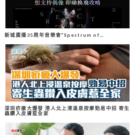
新城廣播35周年音樂會“Spectrum of…
深圳疥瘡大爆發 港人北上浸溫泉按摩勁易中招 寄生
蟲鑽入皮膚惹全家