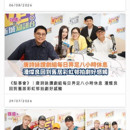
06/08/2026
《梨事會》｜唐詩詠讚劇組每日畀足八小時休息 潘燦良
回到舊居彩虹邨拍劇好感觸
29/07/2026