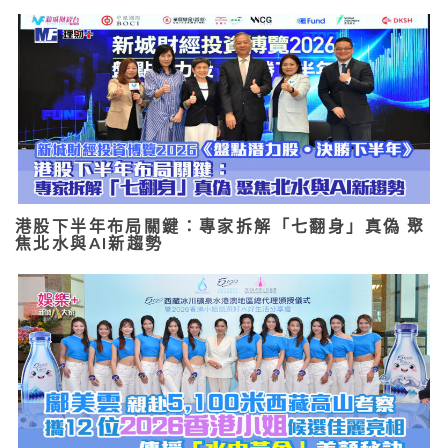
港股下半年布局關鍵：專家拆解「七翻身」真偽 聚
焦北水與AI新趨勢