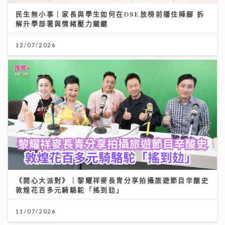
民生無小事｜家長與學生如何在DSE放榜前穩住陣腳 拆
解升學部署與情緒壓力關鍵
12/07/2026
《開心大派對》｜黎耀祥麥長青分享拍攝旅遊節目辛酸史
敦煌花百多元騎駱駝「搖到攰」
11/07/2026