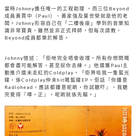
當時Johnny擔任唯一的工程助理 ，而三位Beyond
成員黃貫中（Paul）、黃家強及葉世榮就是他的老
闆。Johnny形容自己在「二樓後座」學到的音樂知
識非常寶貴，雖然並非正式拜師，但每次請教，
Beyond成員都樂於解答。
Johnny憶述：「佢哋完全唔會收埋，所有你想問嘅
都會盡可能解答，甚至捉你去練。」他還獲Paul主
動推介還未走紅的Coldplay，「佢畀咗我一隻藍光
碟，係Coldplay仲未hit嘅藍碟EP。佢話『你鍾意
Radiohead，應該都鍾意呢啲，你試聽吓』，我聽
完覺得『嘩，正』，呢啲就係先驅。」