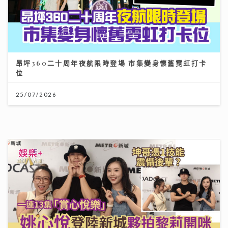
昂坪360二十周年夜航限時登場 市集變身懷舊霓虹打卡
位
25/07/2026
一連13集「賞心悅樂」姚心悅登陸新城夥拍黎莉開咪 師
父吳業坤打頭陣爆錄音室血淚史
08/07/2026