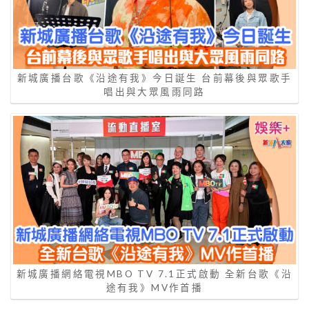
新城廣播台歌《沿途有我》今日誕生 台前幕後與眾歌手
唱出與大眾風雨同路
新城廣播網絡電視MBO TV 7.1正式啟動 全新台歌《沿
途有我》MV作首播