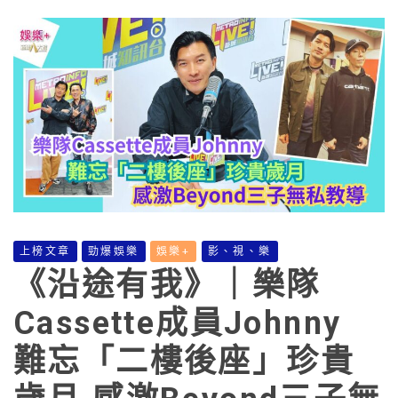
上榜文章
勁爆娛樂
娛樂+
影、視、樂
《沿途有我》｜樂隊
Cassette成員Johnny
難忘「二樓後座」珍貴