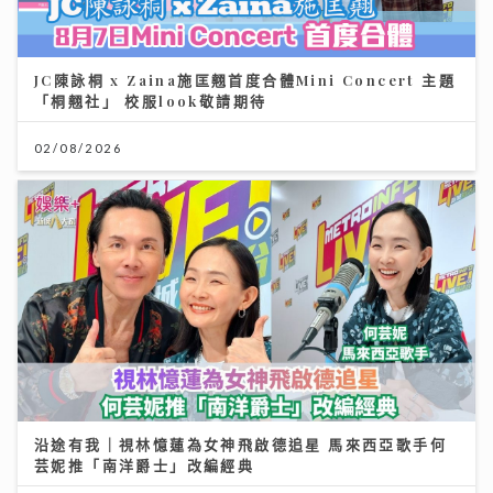
JC陳詠桐 x Zaina施匡翹首度合體Mini Concert 主題
「桐翹社」 校服look敬請期待
02/08/2026
沿途有我｜視林憶蓮為女神飛啟德追星 馬來西亞歌手何
芸妮推「南洋爵士」改編經典