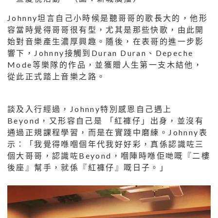
Johnny坦言自己小時候是聽哥哥的歌長大的，他形
容當時覺得哥哥很有型，尤其是那些快歌，由此開
始對音樂產生濃厚興趣。隨後，在表哥的進一步影
響下，Johnny接觸到Duran Duran、Depeche
Mode等樂隊的作品，並獲贈人生第一支木結他，
從此正式踏上音樂之路。
談及入行經過，Johnny特別感恩自己遇上
Beyond，又形容自己是 「紅褲仔」出身，並沒有
通過正規課程學習，而是在實踐中磨練。Johnny表
示：「我覺得喺嗰個年代我好好彩，真係認識咗三
個大哥哥，認識咗Beyond，嗰陣時喺佢哋嘅『二樓
後座』幫手，就係『紅褲仔』嘅日子。」