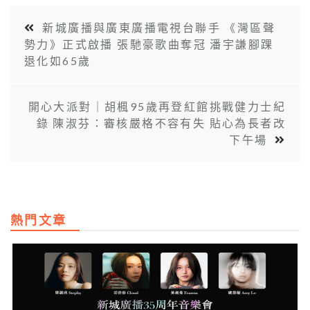
新城廣播與廣東廣播電視台聯手 《灣區聲
勢力》正式啟播 張馳豪歌曲奪冠 潘宇謙腳踝
退化如65歲
開心大派對｜胡楓95歲再登紅館挑戰健力士紀
錄 陳淑芬：審核嚴格不容有失 貼心為長者改
下午場
熱門文章