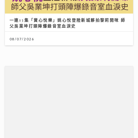
【妙「搜」仁心】視力被「偷走」無聲無息？中大教授拆
解青光眼復原新曙光
13/07/2026