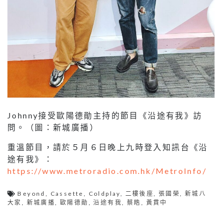
Johnny接受歐陽德勛主持的節目《沿途有我》訪
問。（圖：新城廣播）
重溫節目，請於５月６日晚上九時登入知訊台《沿
途有我》：
https://www.metroradio.com.hk/MetroInfo/
Beyond
,
Cassette
,
Coldplay
,
二樓後座
,
張國榮
,
新城八
大家
,
新城廣播
,
歐陽德勛
,
沿途有我
,
蔡皓
,
黃貫中