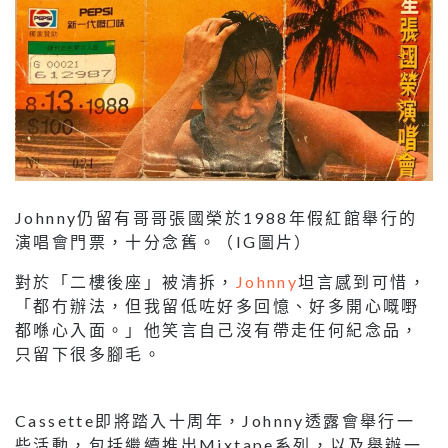
Johnny仍留有哥哥張國榮於1988年假紅館舉行的
演唱會門票，十分念舊。（IG圖片）
對於「二樓後座」被清拆，
Johnny
坦言感到可惜，
「都冇辦法，但我留低咗好多回憶、好多開心嘅嘢
都喺心入面。」他笑言自己沒有帶走任何紀念品，
只留下很多腳毛。
Cassette即將踏入十周年，Johnny透露會舉行一
些活動，包括繼續推出Mixtape系列，以及舉辦一