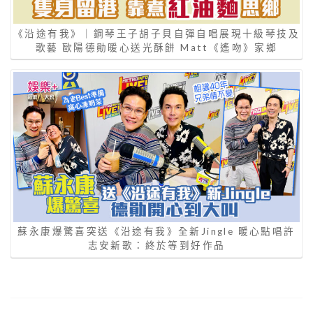
《沿途有我》｜鋼琴王子胡子貝自彈自唱展現十級琴技及
歌藝 歐陽德勛暖心送光酥餅 Matt《遙吻》家鄉
蘇永康爆驚喜突送《沿途有我》全新Jingle 暖心點唱許
志安新歌：終於等到好作品