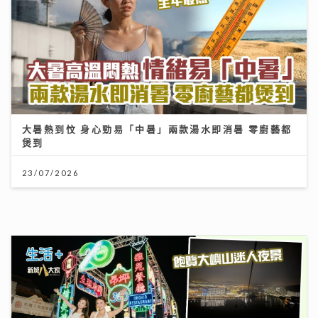
大暑熱到忟 身心勁易「中暑」兩款湯水即消暑 零廚藝都
煲到
23/07/2026