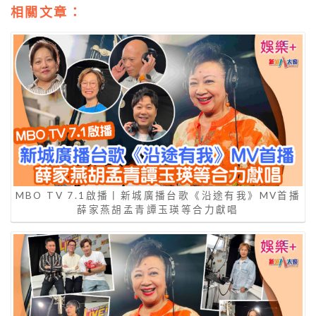
相關文章：
MBO TV 7.1啟播丨新城廣播台歌《沿途有我》MV首播
薛家燕胡孟青譚玉瑛等合力獻唱