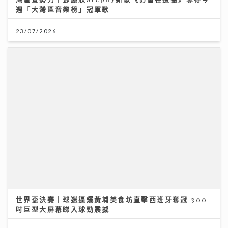
週「大灣區音樂榜」冠軍歌
23/07/2026
世界盃決賽｜球迷逼爆黃埔美食坊直擊西班牙奪冠 300
吋巨型大屏幕睇入球勁震撼
20/07/2026