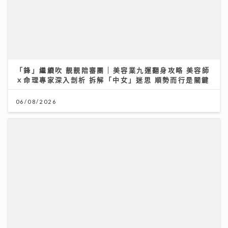
「鋒」繼續吹 靚靚陪審團 | 美容業九運翻身攻略 美容師
ｘ命理專家深入剖析 拆解「中女」迷思 順勢而行是關鍵
06/08/2026