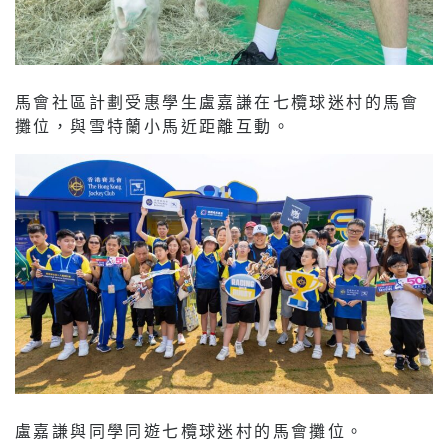
馬會社區計劃受惠學生盧嘉謙在七欖球迷村的馬會
攤位，與雪特蘭小馬近距離互動。
盧嘉謙與同學同遊七欖球迷村的馬會攤位。