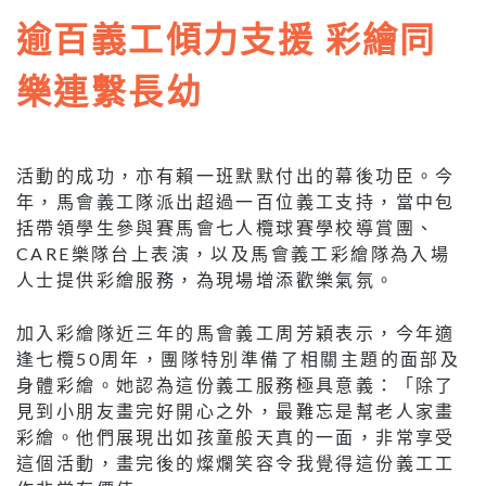
逾百義工傾力支援 彩繪同
樂連繫長幼
活動的成功，亦有賴一班默默付出的幕後功臣。今
年，馬會義工隊派出超過一百位義工支持，當中包
括帶領學生參與賽馬會七人欖球賽學校導賞團、
CARE樂隊台上表演，以及馬會義工彩繪隊為入場
人士提供彩繪服務，為現場增添歡樂氣氛。
加入彩繪隊近三年的馬會義工周芳穎表示，今年適
逢七欖50周年，團隊特別準備了相關主題的面部及
身體彩繪。她認為這份義工服務極具意義：「除了
見到小朋友畫完好開心之外，最難忘是幫老人家畫
彩繪。他們展現出如孩童般天真的一面，非常享受
這個活動，畫完後的燦爛笑容令我覺得這份義工工