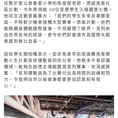
任教於聖公會基愛小學的馬俊傑老師，透過馬會社
區計劃，今年帶領逾 50位受惠學生入場觀賞七欖。
他坦言活動意義重大：「我們的學生多來自基層家
庭，平時較少機會接觸大型賽事。透過計劃，他們
能夠親身體驗國際盛事，不但擴闊了眼界，見到來
自世界各地的球迷，更令他們對香港作為國際大都
會感到無比自豪。」
該校學生關柏曦表示，若非馬會早前透過賽馬會樂
動人生計劃安排運動員到校分享，他根本不會認識
欖球。能夠在啟德主場館觀賞激烈賽事，他深感興
奮：「見到運動員為了比賽付出長時間的訓練和努
力，令我明白到以後做事都要更加認真和有恆
心。」