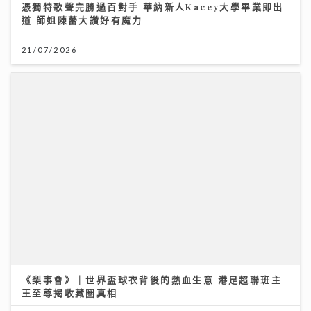
憑獨特歌聲完勝過百對手 華納新人Kacey大學畢業即出
道 師姐陳蕾大讚好有魔力
21/07/2026
《梨事會》｜世界盃球衣背後的熱血生意 港足超聯班主
王至尊揭收藏圈真相