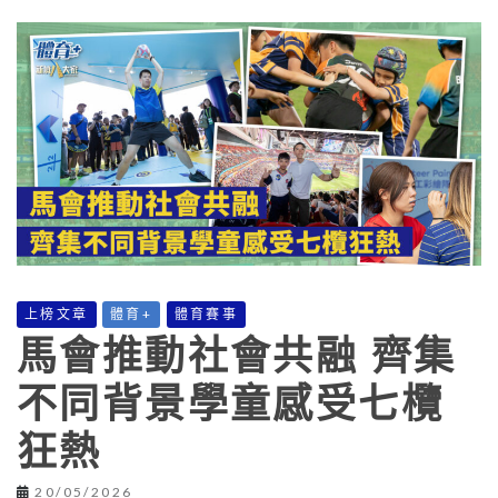
上榜文章
體育+
體育賽事
馬會推動社會共融 齊集
不同背景學童感受七欖
狂熱
20/05/2026