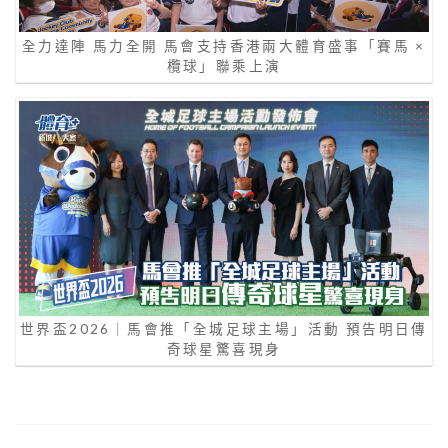
全力達陣 馬力全開 馬會支持香港兩大體育盛事「賽馬 ×
欖球」聯乘上演
世界盃2026｜馬會推「全城足球主場」活動 預告明日傳
奇球星驚喜現身