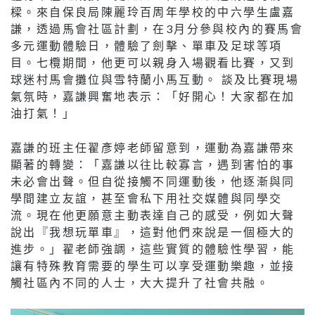
樑。來自保良局陳麗玲百周年學校的中六學生盧嘉
謙，透過馬會社區計劃，在3月分參與校內的賽馬會
多元運動體驗日，體驗了劍擊、單車及足球等項
目。七欖期間，他更可以親身入場觀看比賽，又到
球迷村馬會攤位與雪特蘭小馬互動。 談及比賽現場
氣氛時，嘉謙興奮地表示：「好開心！大家都在加
油打氣！」
嘉謙的班主任翟彥婷老師留意到，運動為嘉謙帶來
顯著的轉變：「嘉謙以往比較寡言，遇到害怕的事
未必會出聲。但自從接觸不同運動後，他逐漸與同
學間建立友誼，甚至會私下用社交媒體與同學交
流。現在他更願意主動表達自己的感受，例如大聲
說出『我想玩單車』，這對他們來說是一個極大的
進步。」翟老師強調，這些實質的體驗性學習，能
讓有特殊教育需要的學生可以享受運動樂趣，並接
觸社區內不同的人士，大大提升了社會共融。