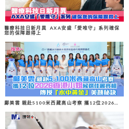
醫療科技日新月異 AXA安盛「愛唯守」系列確保
您的保障跟得上
鄺美雲 親赴5100米西藏高山考察 攜12位2026…