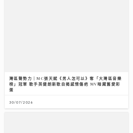
灣區聲勢力｜MC張天賦《男人怎可以》奪「大灣區音樂
榜」冠軍 歌手英健朗新歌自揭感情傷疤 MV暗藏舊愛彩
蛋
30/07/2026