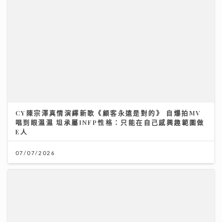
CY陳宗澤真情演繹新歌《顧客永遠是對的》 自爆拍MV
唱到眼濕濕 坦承屬INFP性格：只能在自己感興趣範圍做
E人
07/07/2026