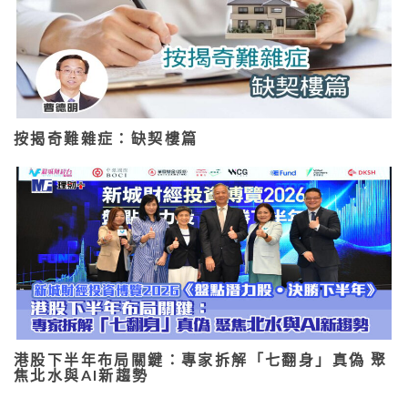
按揭奇難雜症：缺契樓篇
港股下半年布局關鍵：專家拆解「七翻身」真偽 聚
焦北水與AI新趨勢