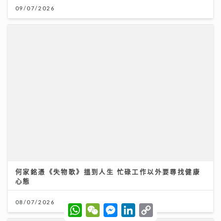
09/07/2026
何家銘憑《失物歌》搵到人生 忙碌工作以外要尋找健康
心態
08/07/2026
W
W
M
L
C
h
e
e
i
o