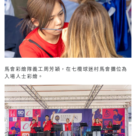
馬會彩繪隊義工周芳穎，在七欖球迷村馬會攤位為
入場人士彩繪。