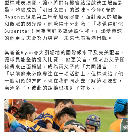
型欖球表演賽，讓小將們有機會踏足啟德主場館對
壘，體驗成為「明日之星」的滋味。今年8歲的
Ryson已經是第二年參加表演賽，面對龐大的場館
和觀眾的閃光燈，他覺得十分刺激：「我覺得好似
Superstar！因為有好多鏡頭照住我。」熱愛欖球
的他更立志要努力練習，未來代表香港出戰。
其爸爸Ryan亦大讚場地的國際級水平及完美配套，
讓球員能全情投入比賽 。他更笑言，欖球為父子關
係帶來正面轉變，成為兩父子的「共同語言」：
「以前他未必能專注在一項活動上，但欖球給了他
一個明確的方向。現在我們同步去了解這項運動，
溝通多了，彼此的距離也拉近了許多。」