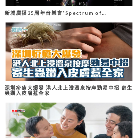
新城廣播35周年音樂會“Spectrum of…
深圳疥瘡大爆發 港人北上浸溫泉按摩勁易中招 寄生
蟲鑽入皮膚惹全家