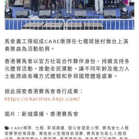
馬會義工隊組成CARE樂隊在七欖球迷村舞台上演
奏樂曲為活動助興。
香港賽馬會以官方社區合作夥伴身份，持續支持多
元體育活動，推動全民運動，讓不同年齡及能力人
士能透過各種方式體驗和參與國際體壇盛事。
按此探索香港賽馬會善行成果：
https://charities.hkjc.com/
圖片：新城廣播、香港賽馬會
CARE樂隊
,
七欖
,
新城廣播
,
聖公會基愛小學
,
賽馬會七人欖
球賽學校導賞團
,
賽馬會小型欖球表演賽
,
賽馬會社區七人欖球