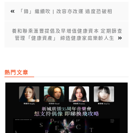
「鋒」繼續吹 | 改容亦改運 過度恐破相
養和聯乘滙豐提倡及早增值健康資本 定期篩查
管理「健康資產」 締造健康家庭樂齡人生
熱門文章