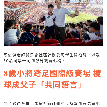
馬俊傑老師與馬會社區計劃受惠學生關柏曦，以及
50名同學一同到啟德觀賞七欖。
8歲小將踏足國際級賽場 欖
球成父子「共同語言」
除了觀賞賽事，馬會社區計劃亦支持舉辦賽馬會小