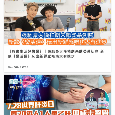
《原來生活好快樂》｜張馳豪大嘆拍劇未獻熒幕初吻 新
歌《樂活道》玩出新鮮感唱功大有進步
04/08/2026