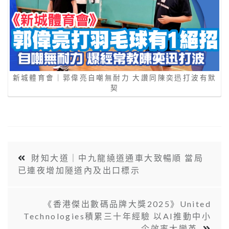
新城體育會｜郭偉亮自嘲無耐力 大讚同陳奕迅打波有默
契
財知大道｜中九龍繞道通車大致暢順 當局
已連夜增加隧道內及出口標示
《香港傑出數碼品牌大獎2025》United
Technologies積累三十年經驗 以AI推動中小
企效率大變革