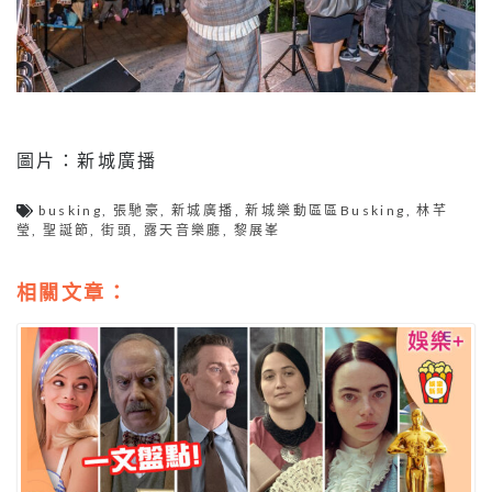
圖片：新城廣播
busking
,
張馳豪
,
新城廣播
,
新城樂動區區Busking
,
林芊
瑩
,
聖誕節
,
街頭
,
露天音樂廳
,
黎展峯
相關文章：