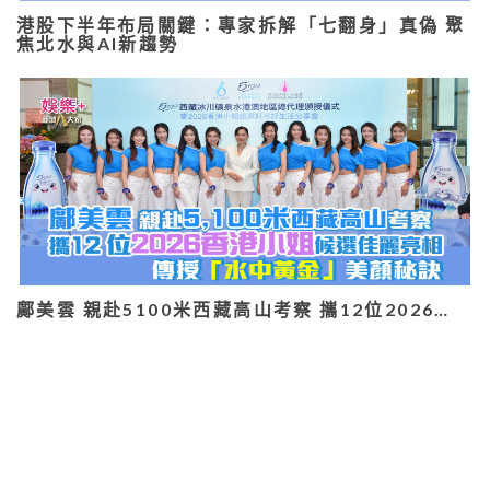
港股下半年布局關鍵：專家拆解「七翻身」真偽 聚
焦北水與AI新趨勢
鄺美雲 親赴5100米西藏高山考察 攜12位2026…