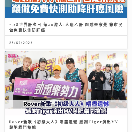
7.28世界肝炎日 每20港人1人患乙肝 四成未察覺 籲市民
做免費快測防肝癌
28/07/2026
Rover新歌《初級大人》唱盡遺憾 感謝Tiger演出MV
與肥貓鬥搶鏡