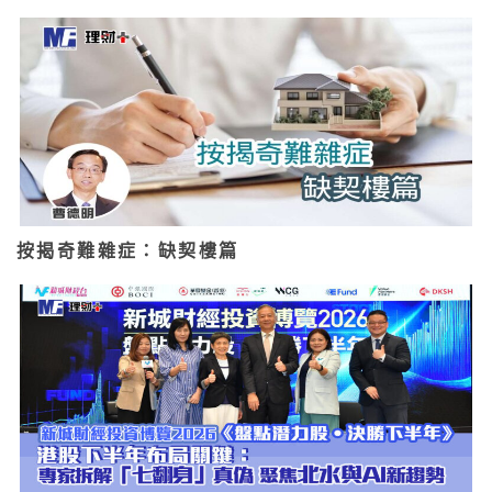
按揭奇難雜症：缺契樓篇