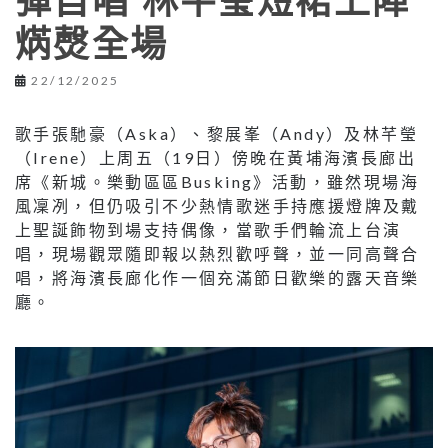
彈自唱 林芊瑩短裙上陣
焫㷫全場
22/12/2025
歌手張馳豪（Aska）、黎展峯（Andy）及林芊瑩
（Irene）上周五（19日）傍晚在黃埔海濱長廊出
席《新城。樂動區區Busking》活動，雖然現場海
風凜冽，但仍吸引不少熱情歌迷手持應援燈牌及戴
上聖誕飾物到場支持偶像，當歌手們輪流上台演
唱，現場觀眾隨即報以熱烈歡呼聲，並一同高聲合
唱，將海濱長廊化作一個充滿節日歡樂的露天音樂
廳。