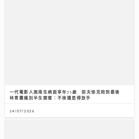
一代電影人施南生病逝享年75歲 前夫徐克陪到最後
林青霞痛別半生閨蜜：不捨還是得放手
14/07/2026