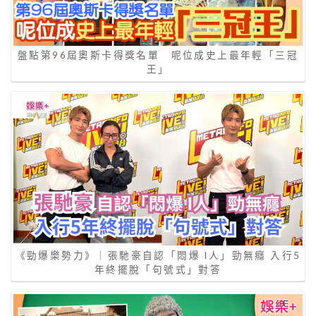
盤點第96屆奧斯卡得獎名單 呢位成史上最年輕「三冠
王」
《勁爆樂勢力》｜張馳豪自認「悶爆 I人」勁無癮 入行5
年終擺脫「句號式」對答