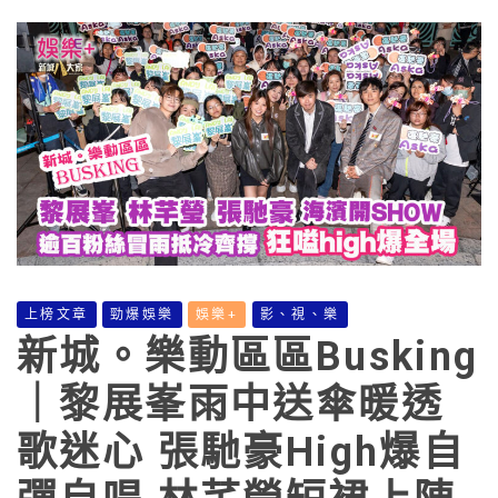
上榜文章
勁爆娛樂
娛樂+
影、視、樂
新城。樂動區區Busking
｜黎展峯雨中送傘暖透
歌迷心 張馳豪High爆自