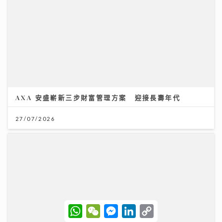
AXA 安盛嶄新三步財富管理方案 迎接長壽年代
27/07/2026
W
W
M
L
C
h
e
e
i
o