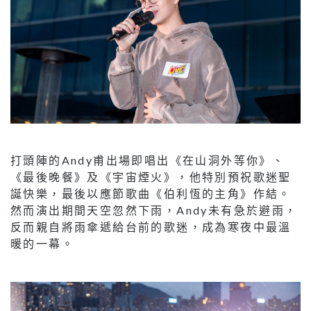
打頭陣的Andy甫出場即唱出《在山洞外等你》、
《最後晚餐》及《宇宙煙火》，他特別預祝歌迷聖
誕快樂，最後以應節歌曲《伯利恆的主角》作結。
然而演出期間天空忽然下雨，Andy未有急於避雨，
反而親自將雨傘遞給台前的歌迷，成為寒夜中最溫
暖的一幕。