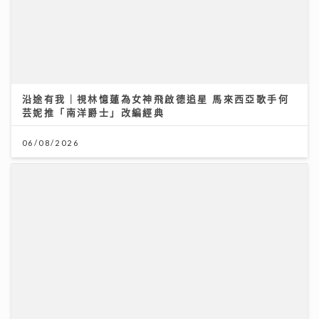
沿途有我｜視林憶蓮為女神飛啟德追星 馬來西亞歌手何
芸妮推「南洋爵士」改編經典
06/08/2026
HYROX熱潮！急進或訓練不足易肌腱拉傷、撕裂 痠痛超
過一星期別忽視｜養和醫院骨科專科醫生黃惠國醫生