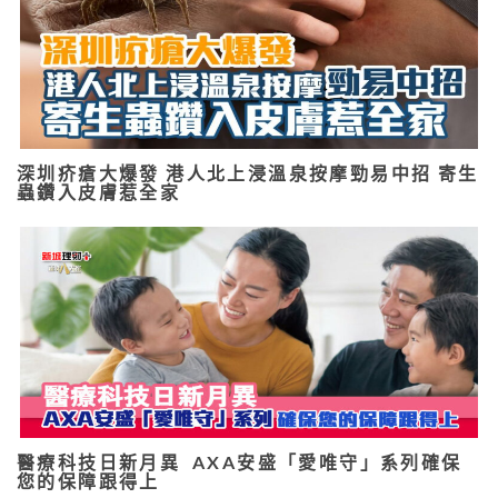
深圳疥瘡大爆發 港人北上浸溫泉按摩勁易中招 寄生
蟲鑽入皮膚惹全家
醫療科技日新月異 AXA安盛「愛唯守」系列確保
您的保障跟得上