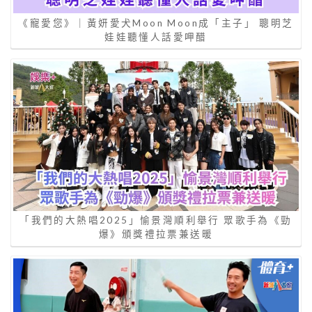
《寵愛您》｜黃妍愛犬Moon Moon成「主子」 聰明芝
娃娃聽懂人話愛呷醋
「我們的大熱唱2025」愉景灣順利舉行 眾歌手為《勁
爆》頒獎禮拉票兼送暖