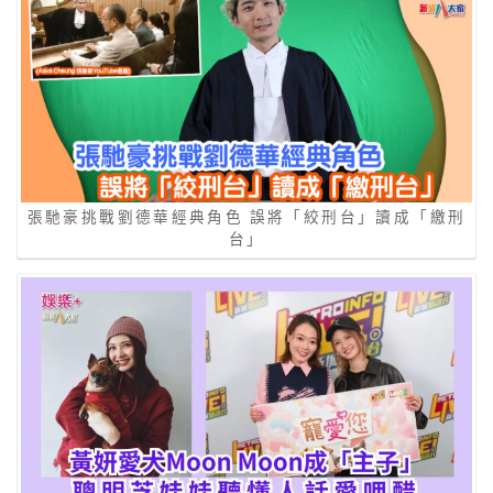
張馳豪挑戰劉德華經典角色 誤將「絞刑台」讀成「繳刑
台」