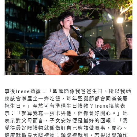
事後Irene透露：「聖誕節係我爸爸生日，所以我哋
應該會喺屋企一齊吃飯，每年聖誕節都會同爸爸慶
祝生日。」至於可有準備生日禮物？Irene搞笑表
示：「就算我寫一張卡畀他，佢都會好開心。」她
表示對父母而言，子女安好便是最好的回報：「我
覺得最好嘅禮物就係做好自己應該做嘅事，開心、
健康就係最大嘅禮物；頒獎禮就到，若果以獎項作