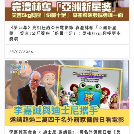
《第四幕》亮相紐約亞洲電影節 袁澧林奪「亞洲新星
獎」 笑言5公斤獎座「份量十足」：要操Gym迎接更多
獎項
25/07/2026
李嘉誠基金會 x 迪士尼 邀請逾2.4萬名外傭假日看《反