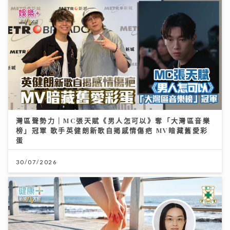
灣區聲勢力｜MC張天賦《男人怎可以》奪「大灣區音樂
榜」冠軍 歌手英健朗新歌自揭感情傷疤 MV暗藏舊愛彩
蛋
30/07/2026