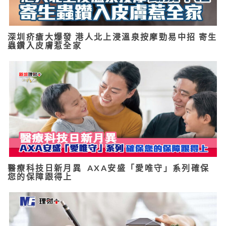
深圳疥瘡大爆發 港人北上浸溫泉按摩勁易中招 寄生
蟲鑽入皮膚惹全家
醫療科技日新月異 AXA安盛「愛唯守」系列確保
您的保障跟得上