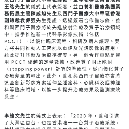
王皓先生
於儀式上代表簽署，並由
養和醫療集團業
務拓展主管陳威旭先生
及
西門子醫療大中華區香港
副總裁袁偉强先生
見證。透過簽署合作備忘錄，養
和與西門子醫療將於先進放射治療及質子治療領域
中，攜手推進新一代醫學影像技術（包括
PCCT），以優化臨床流程、科研及病人護理。雙
方將共同推動人工智能以重建及光譜影像的應用，
藉此提升診斷及治療準確度。另一個合作重點是運
用 PCCT 優越的定量數據，改善質子阻止能耐
（stopping power）計算的準確性，從而優化質子
治療劑量的輸出。此外，養和與西門子醫療亦會將
這些創新影像方案延伸至腫瘤科、心臟科及腦神經
科等臨床領域，以進一步提升治療效果及監測療效
反應。
李維文先生
於儀式上表示：「2023 年，養和引進
了大灣區首台、也是香港唯一一台質子治療系統，