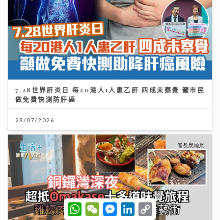
7.28世界肝炎日 每20港人1人患乙肝 四成未察覺 籲市民
做免費快測防肝癌
28/07/2026
W
W
M
L
C
h
e
e
i
o