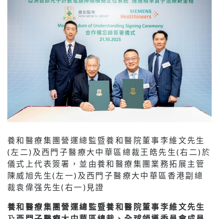
養和醫療集團營運總監暨養和醫院董事李維文先生
(左二)及西門子醫療大中華區總裁王皓先生(右二)於
儀式上代表簽署，並由養和醫療集團業務拓展主管
陳威旭先生(左一)及西門子醫療大中華區香港副總
裁袁偉强先生(右一)見證
養和醫療集團營運總監暨養和醫院董事李維文先生
及
西門子醫療大中華區總裁、全球領導委員會成員