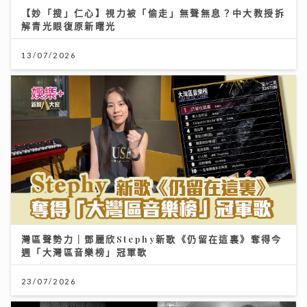
【妙「搜」仁心】視力被「偷走」無聲無息？中大教授拆
解青光眼復原新曙光
13/07/2026
灣區聲勢力｜鄧麗欣Stephy新歌《仍留在這裏》奪得今
週「大灣區音樂榜」冠軍歌
23/07/2026