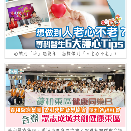
心誠則「玲」過龍年｜怎樣做到「⼈老⼼不老」?
養和醫療集團、香港東區各界協會及聖雅各福群會合辦