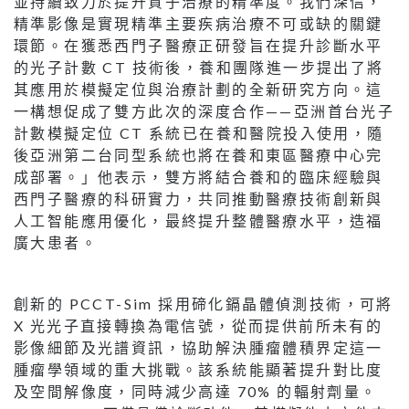
並持續致力於提升質子治療的精準度。我們深信，
精準影像是實現精準主要疾病治療不可或缺的關鍵
環節。在獲悉西門子醫療正研發旨在提升診斷水平
的光子計數 CT 技術後，養和團隊進一步提出了將
其應用於模擬定位與治療計劃的全新研究方向。這
一構想促成了雙方此次的深度合作——亞洲首台光子
計數模擬定位 CT 系統已在養和醫院投入使用，隨
後亞洲第二台同型系統也將在養和東區醫療中心完
成部署。」他表示，雙方將結合養和的臨床經驗與
西門子醫療的科研實力，共同推動醫療技術創新與
人工智能應用優化，最終提升整體醫療水平，造福
廣大患者。
創新的 PCCT-Sim 採用碲化鎘晶體偵測技術，可將
X 光光子直接轉換為電信號，從而提供前所未有的
影像細節及光譜資訊，協助解決腫瘤體積界定這一
腫瘤學領域的重大挑戰。該系統能顯著提升對比度
及空間解像度，同時減少高達 70% 的輻射劑量。