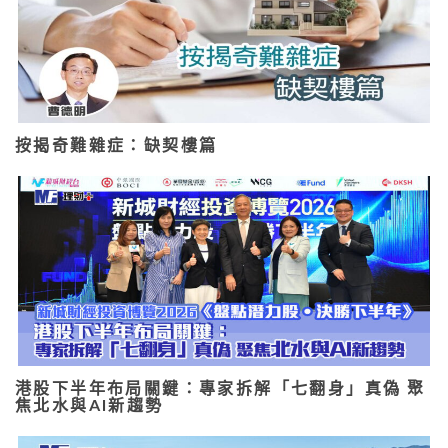
按揭奇難雜症：缺契樓篇
港股下半年布局關鍵：專家拆解「七翻身」真偽 聚
焦北水與AI新趨勢