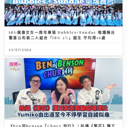
IdG偶像女生一周年專場 Bubbles+Sundae 唱爆舞台
驚喜公布新二人組合「IdG 2%」誕生 平均得16歲
15/07/2026
《Ben同Benson『Chur』到行》｜拍攝《繁花》獲王