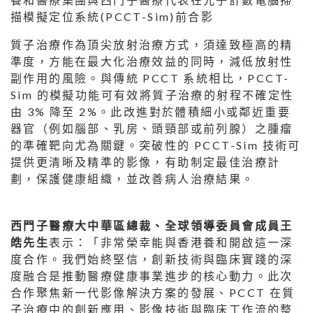
描模擬定位系統(PCCT-Sim)前合影
質子治療作為頂尖放射治療方式，須達致極高的精
準度，方能在最大化治療效益的同時，減低放射性
副作用的風險。與傳統 PCCT 系統相比，PCCT-
Sim 的模擬功能可有效將質子治療的射程不確定性
由 3% 降至 2%。此改進對於體積細小或鄰近重要
器官（例如腦部、乳房、頭頸部或前列腺）之腫瘤
的準確靶向尤為關鍵。突破性的 PCCT-Sim 技術可
提供更清晰及精準的影像，有助制定最佳治療計
劃，保護健康組織，並改善病人治療結果。
西門子醫療大中華區總裁、全球領導委員會成員王
皓先生
表示：「非常榮幸能與香港養和開啟這一深
度合作。我們始終堅信，創新技術與臨床實踐的深
度融合是推動醫療健康事業進步的核心動力。此次
合作聚焦新一代影像解決方案的發展、PCCT 在質
子治療中的創新應用、影像技術與臨床工作流的整