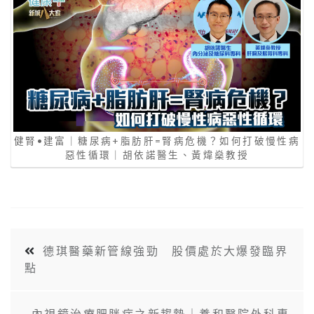
健腎•建富｜糖尿病+脂肪肝=腎病危機？如何打破慢性病
惡性循環｜胡依諾醫生、黃煒燊教授
德琪醫藥新管線強勁 股價處於大爆發臨界
點
內視鏡治療肥胖症之新趨勢｜養和醫院外科專