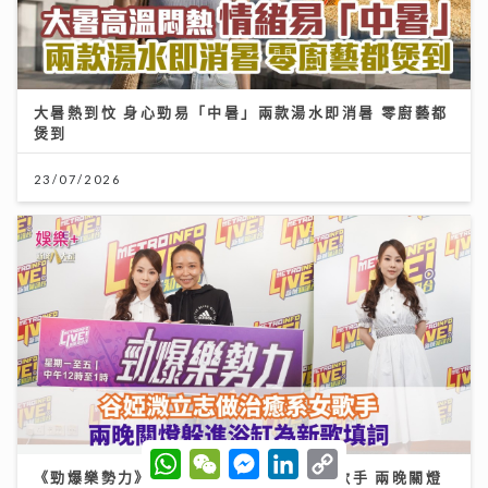
大暑熱到忟 身心勁易「中暑」兩款湯水即消暑 零廚藝都
煲到
23/07/2026
W
W
M
L
C
h
e
e
i
o
《勁爆樂勢力》｜谷婭溦立志做治癒系女歌手 兩晚關燈