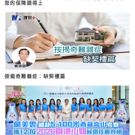
您的保障跟得上
按揭奇難雜症：缺契樓篇