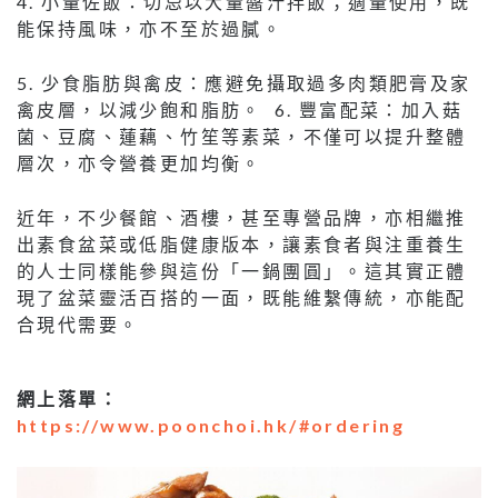
4. 小量佐飯：切忌以大量醬汁拌飯；適量使用，既
能保持風味，亦不至於過膩。
5. 少食脂肪與禽皮：應避免攝取過多肉類肥膏及家
禽皮層，以減少飽和脂肪。 6. 豐富配菜：加入菇
菌、豆腐、蓮藕、竹笙等素菜，不僅可以提升整體
層次，亦令營養更加均衡。
近年，不少餐館、酒樓，甚至專營品牌，亦相繼推
出素食盆菜或低脂健康版本，讓素食者與注重養生
的人士同樣能參與這份「一鍋團圓」。這其實正體
現了盆菜靈活百搭的一面，既能維繫傳統，亦能配
合現代需要。
網上落單：
https://www.poonchoi.hk/#ordering