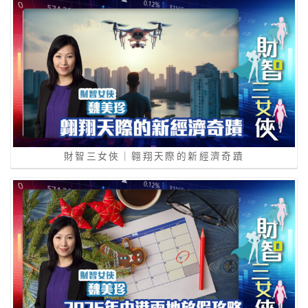
財智三女俠｜翱翔天際的新經濟奇蹟