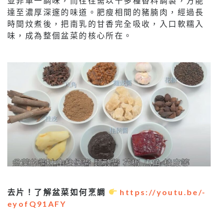
並非單一調味，而往往需以十多種香料調製，方能
達至濃厚深邃的味道。肥瘦相間的豬腩肉，經過長
時間炆煮後，把南乳的甘香完全吸收，入口軟糯入
味，成為整個盆菜的核心所在。
去片！了解盆菜如何烹調
https://youtu.be/-
eyofQ91AFY