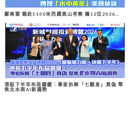
鄺美雲 親赴5100米西藏高山考察 攜12位2026…
港股下半年布局關鍵：專家拆解「七翻身」真偽 聚
焦北水與AI新趨勢