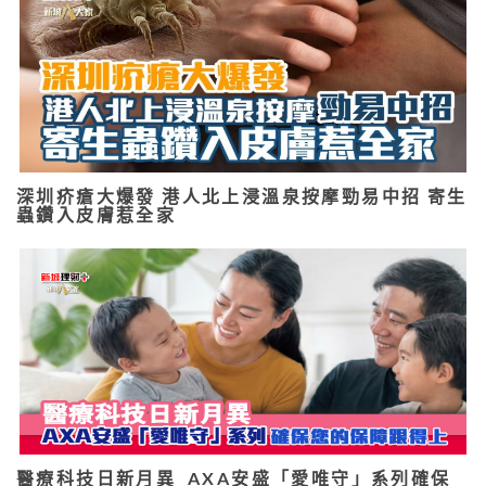
深圳疥瘡大爆發 港人北上浸溫泉按摩勁易中招 寄生
蟲鑽入皮膚惹全家
醫療科技日新月異 AXA安盛「愛唯守」系列確保