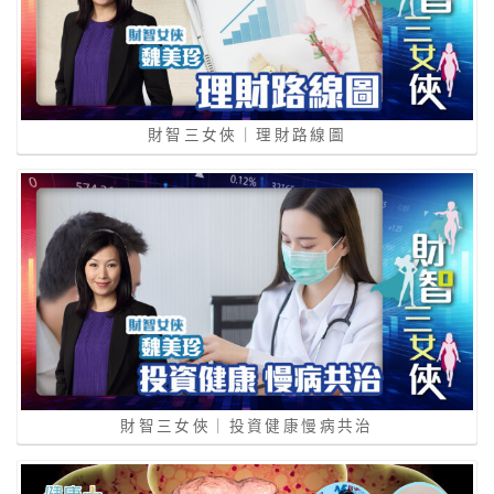
財智三女俠｜理財路線圖
財智三女俠｜投資健康慢病共治