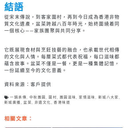
結語
從宋末傳說，到客家圍村，再到今日成為香港非物
質文化遺產，盆菜跨越八百年時光，始終圍繞着同
一個核心——家族團聚與共同分享。
它既展現食材與烹飪技藝的融合，也承載世代相傳
的文化與人情。每層菜式都代表祝福，每口滋味都
蘊含故事。盆菜不僅是一餐，更是一種集體記憶，
一份延續至今的文化意義。
資料來源：客戶提供
一鍋承傳
,
中秋團圓
,
圍村
,
團圓滋味
,
家情滋味
,
新城八大家
,
新城廣播
,
盆菜
,
非遺文化
,
香港味道
相關文章：