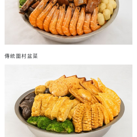
傳統圍村盆菜