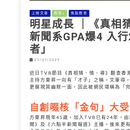
上榜文章
教育+
焦點教育
明星成長 ｜《真相
新聞系GPA爆4 入
者」
25/07/2025
近日TVB節目《真相猜．情．尋》翻查香
主持方東昇一向有「才子」之稱，文筆得
更展現其幽默一面，因此被網民堪稱為「
自創啜核「金句」大受
方東昇現年45歲，加入TVB已有24年
聞》及《六點半新聞報道》主播，後來更