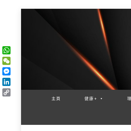
W
一網睇盡 八家大成
h
W
a
e
M
t
C
e
L
s
h
s
i
主頁
健康+
A
C
a
s
n
p
o
t
e
k
p
p
n
e
y
g
d