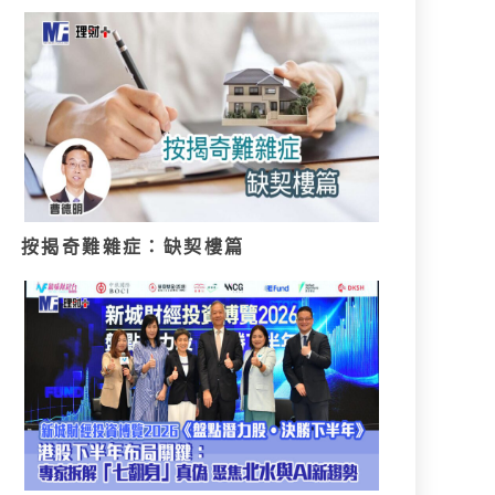
按揭奇難雜症：缺契樓篇