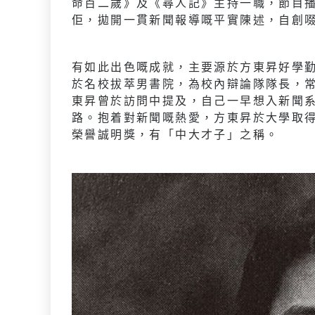
命百二歲》及《尋人記》主持一職，節目
佢，拋開一貫新聞報導嘅平實陳述，自創
有如此出色嘅成就，主要源於方東昇好學
於名校拔萃男書院，為校內辯論隊隊長，常
東昇曾於訪問中提及，自己一早想入新聞
路。抱着對新聞嘅熱愛，方東昇於大學取得
榮譽誠明獎，有「中大才子」之稱。