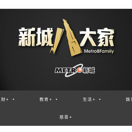
理財+
教育+
生活+
娛
慈善+