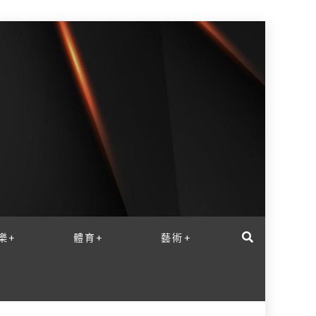
樂+
體育+
藝術+