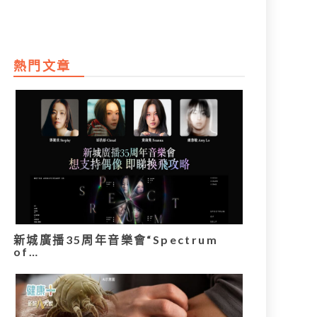
熱門文章
新城廣播35周年音樂會“Spectrum
of…