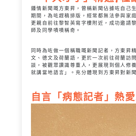
鍾情新聞嘅方東昇，曾稱新聞佔據咗自己
期間，為咗趕稿排版，經常都無法參與家
更親自前往黎智英寫字樓附近，成功邀請
師及同學嘖嘖稱奇。
同時為咗做一個稱職嘅新聞記者，方東昇
文、德文及荷蘭語，更於一次前往荷蘭訪
談，被觀眾讚識尊重人，更展現到個人修
就講當地語言」。充分體現到方東昇對新
自言「病態記者」熱愛