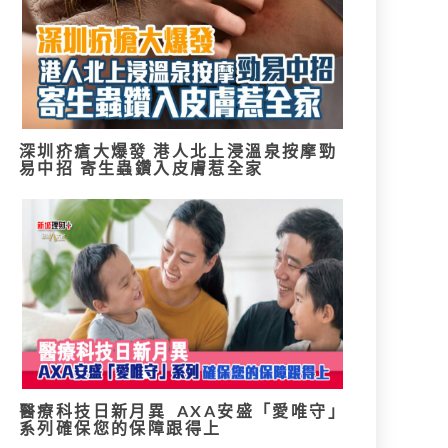
深圳疥瘡大爆發 港人北上浸溫泉按摩勁
易中招 寄生蟲鑽入皮膚惹全家
醫療科技日新月異 AXA安盛「愛唯守」
系列確保您的保障跟得上