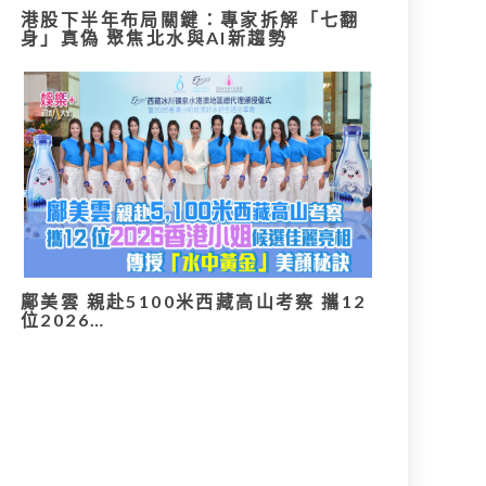
港股下半年布局關鍵：專家拆解「七翻
身」真偽 聚焦北水與AI新趨勢
鄺美雲 親赴5100米西藏高山考察 攜12
位2026…