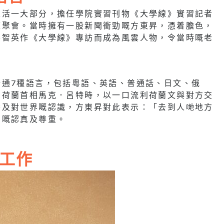
生活一大部分，擔任學院實習刊物《大學線》實習記者
庭聚會。當時擁有一股新聞衝勁嘅方東昇，憑着膽色，
黎智英作《大學線》專訪而成為風雲人物，令當時嘅老
精通7種語言，包括粵語、英語、普通話、日文、俄
問荷蘭首相馬克．呂特時，以一口流利荷蘭文與對方交
養及對世界嘅認識，方東昇對此表示：「去到人哋地方
聞嘅認真及尊重。
工作