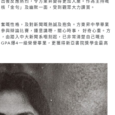
播出後反應熱烈，令方東昇變得更加入屋。作為主持嘅
啜核「金句」及幽默一面，受到觀眾大力讚賞。
勤奮嘅性格，及對新聞嘅熱誠及抱負。方東昇中學畢業
參與辯論比賽，鍾意講嘢，關心時事， 好奇心重。方
系，由踏入中大新聞系嗰刻起，已非常清楚自己嘅去
GPA爆4一級榮譽畢業，更獲得新亞書院獎學金最高