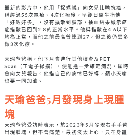
最新的影片中，他用「捉螞蟻」向女兒比喻抗癌，
稱經過55次電療、4次化療後，早幾日醫生指他
「好咗好多」，沒有擴散到腦部，抽血結果顯示癌
症指數已回到2.8的正常水平。他稱指數在4.6以下
均為正常，而他之前最高曾達到27，但之後仍需多
做3次化療。
天瑜爸爸稱，他下月會進行其他檢查及PET
Scan（正電子掃描），便能進一步確定病況，屆時
會向女兒報告。他指自己的病情已好轉，籲小天瑜
也要一同加油。
天瑜爸爸5月發現身上現腫
塊
天瑜爸爸受訪時表示，於2023年5月發現右手手臂
出現腫塊，但不會痛楚，最初沒太上心，只在身體