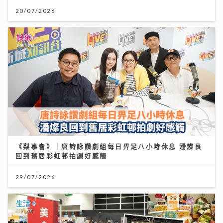
20/07/2026
《梨事會》｜唐詩詠讚劇組每日畀足八小時休息 潘燦良
回到舊居彩虹邨拍劇好感觸
29/07/2026