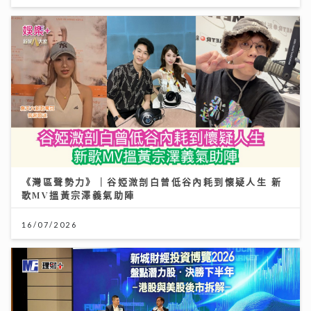
《灣區聲勢力》｜谷婭溦剖白曾低谷內耗到懷疑人生 新
歌MV搵黃宗澤義氣助陣
16/07/2026