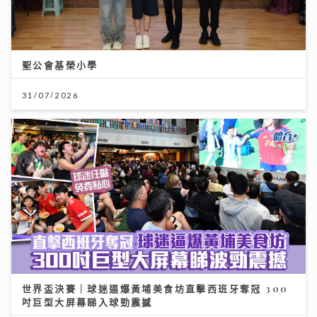
聖公會基榮小學
31/07/2026
世界盃決賽｜球迷逼爆黃埔美食坊直擊西班牙奪冠 300
吋巨型大屏幕睇入球勁震撼