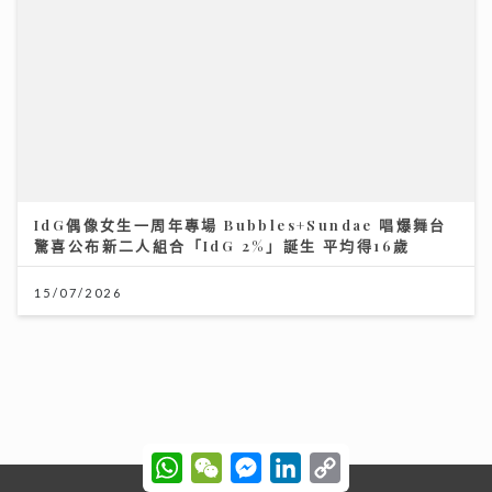
IdG偶像女生一周年專場 Bubbles+Sundae 唱爆舞台
驚喜公布新二人組合「IdG 2%」誕生 平均得16歲
15/07/2026
新城廣播有限公司版權所有，不得轉載。
Copyright © Metro Broadcast
Corporation Limited. All right Reserved.
W
W
M
L
C
h
e
e
i
o