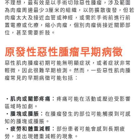
不理想，最有效是以手術切除惡性腫瘤，涉及範圍
為肉瘤周邊最少3厘米的組織，以防擴散復發，但若
肉瘤太大及接近血管或神經，或需於手術前進行前
置電療或化療，縮小肉瘤，個別肉瘤倘接近關節部
位，甚至需要折肢。
原發性惡性腫瘤早期病徵
惡性肌肉腫瘤初期可能無明顯症狀，或者症狀非常
輕微，因此很難早期檢測。然而，一些惡性肌肉腫
瘤常見的早期病徵可能包括：
‧肌肉或關節疼痛：
疼痛可能在活動或壓迫受影響
區域時加劇。
‧腫塊或腫脹：
在腫瘤發生的部位可能觸摸到可感
知的腫塊或腫脹。
‧疲勞和體重減輕：
部份患者可能會感到長期疲
勞，並出現體重減輕的現象。