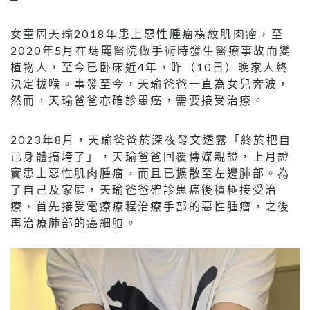
女童周天瑜2018年患上惡性腫瘤橫紋肌肉瘤，至
2020年5月在瑪麗醫院做手術時發生醫療事故而變
植物人，至今已卧床近4年，昨（10日）晚家人終
決定拔喉。事發至今，天瑜爸爸一直為女兒奔波，
然而，天瑜爸爸亦確診患癌，需要接受治療。
2023年8月，天瑜爸爸於深夜發文透露「終於把自
己身體搞垮了」，天瑜爸爸回覆傳媒親證，上月證
實患上惡性肌肉腫瘤，而且已擴散至左邊肺部。為
了自己及家庭，天瑜爸爸確診患癌後積極接受治
療，首先接受電療療程治療手部的惡性腫瘤，之後
再治療肺部的癌細胞。