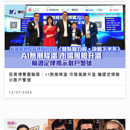
投資博覽壓軸場：AI熱潮降溫 市場風險升溫 輪證定律揭
示散戶警號
12/07/2026