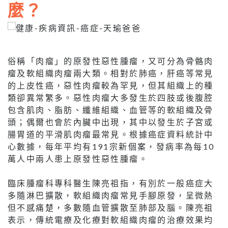
麼？
俗稱「肉瘤」的原發性惡性腫瘤，又可分為骨骼肉
瘤及軟組織肉瘤兩大類。相對於肺癌，肝癌等常見
的上皮性癌，惡性肉瘤較為罕見，但其組織上的種
類卻異常繁多。惡性肉瘤大多發生於四肢或後腹腔
包含肌肉、脂肪、纖維組織、血管等的軟組織及骨
頭；偶爾也會於內臟中出現，其中以發生於子宮或
腸胃道的平滑肌肉瘤最常見。根據癌症資料統計中
心數據，每年平均有191宗新個案，發病率為每10
萬人中兩人患上原發性惡性腫瘤。
臨床腫瘤科專科醫生陳亮祖指，有別於一般癌症大
多隨淋巴擴散，軟組織肉瘤常見手腳原發，呈微熱
但不感痛楚，多數隨血管擴散至肺部及腦。陳亮祖
表示，傳統電療及化療對軟組織肉瘤的治療效果均