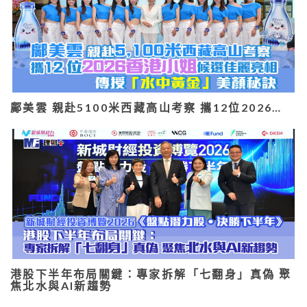
鄺美雲 親赴5100米西藏高山考察 攜12位2026…
港股下半年布局關鍵：專家拆解「七翻身」真偽 聚
焦北水與AI新趨勢