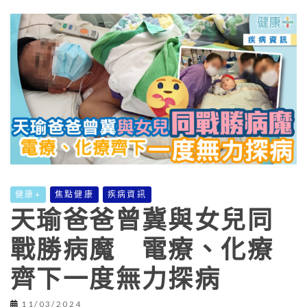
健康+
焦點健康
疾病資訊
天瑜爸爸曾冀與女兒同
戰勝病魔 電療、化療
齊下一度無力探病
11/03/2024