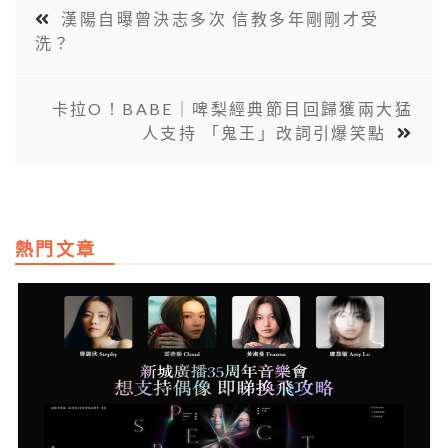
漢陽自曝曾決志多次 信教多年剛剛才受
洗？
卡拉O！BABE｜啤梨經典節目回歸獲兩大猛
人支持 「鬼王」改詞引爆笑點
熱門文章