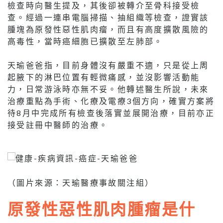
檢查時向醫生提及，其後卻被轉介至骨科接受檢
查。經過一連串電腦掃描、抽組織等檢查，證實該
腫塊為原發性惡性肌肉瘤，而且有高度擴散風險的
高毒性，當時癌細胞已擴散至左肺部。
天瑜爸爸指，目前身體沒有嚴重不適，只是從上周
起腋下的淋巴位置有輕微痛感，並沒影響活動能
力，日常游泳時亦無不妥。他轉述醫生所說，未來
治療重點為手術、化療及電療3個方向，確實方案將
待8月中完成所有檢查後落實並展開治療，目前亦正
接受註冊中醫師的治療。
（圖片來源：天瑜醫療事故關注組）
原發性惡性肌肉腫瘤是什