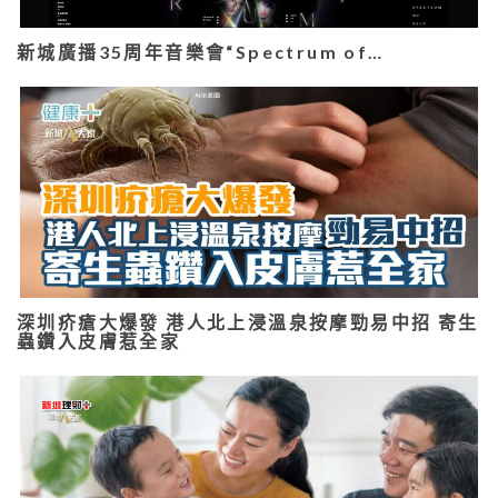
新城廣播35周年音樂會“Spectrum of…
深圳疥瘡大爆發 港人北上浸溫泉按摩勁易中招 寄生
蟲鑽入皮膚惹全家