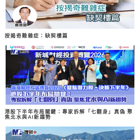
按揭奇難雜症：缺契樓篇
港股下半年布局關鍵：專家拆解「七翻身」真偽 聚
焦北水與AI新趨勢