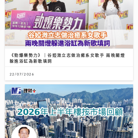
《勁爆樂勢力》｜谷婭溦立志做治癒系女歌手 兩晚關燈
躲進浴缸為新歌填詞
22/07/2026