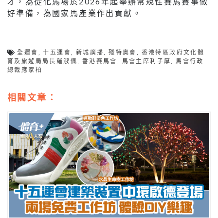
才，為從化馬場於2026年起舉辦常規性賽馬賽事做
好準備，為國家馬產業作出貢獻。
全運會
,
十五運會
,
新城廣播
,
殘特奧會
,
香港特區政府文化體
育及旅遊局局長羅淑佩
,
香港賽馬會
,
馬會主席利子厚
,
馬會行政
總裁應家柏
相關文章：