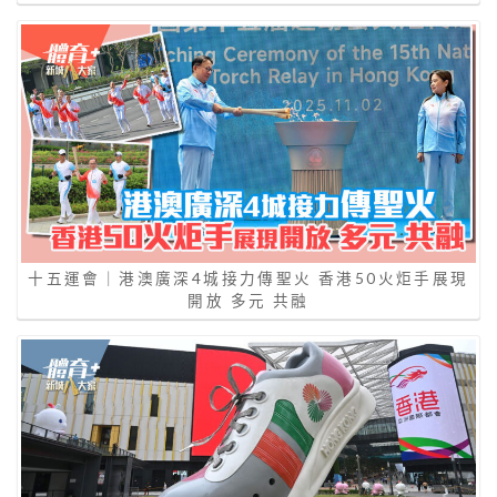
十五運會｜港澳廣深4城接力傳聖火 香港50火炬手展現
開放 多元 共融