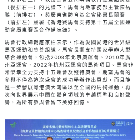
（後排右一）的見證下，馬會內地事務部主管陳岳
鵬（前排右），與廣東省體育基金會秘書長蘭賽
（前排左）簽署《香港賽馬會支持第十五屆全國運
動會廣東賽區合作備忘錄》。
馬會行政總裁應家柏表示，作為愛國愛港的世界級
馬匹運動和慈善組織，馬會長期支持國家舉辦大型
綜合運動會，包括2008年北京奧運會、2010年廣
州亞運會、2022年杭州亞運會的馬術項目。馬會非
常榮幸全力支持十五運會及殘特奧會，期望馬會的
參與不僅為這次盛會的成功舉辦作出貢獻，而且能
進一步發展粵港澳大灣區以至全國的馬術運動，再
次向世界展示中國在體育領域的卓越標準和良好聲
譽，為所有參與者留下美好回憶。