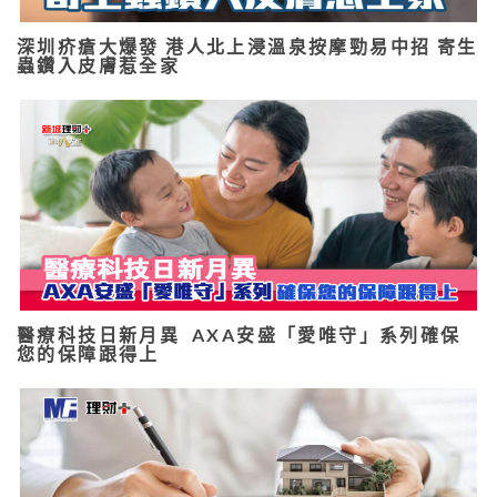
深圳疥瘡大爆發 港人北上浸溫泉按摩勁易中招 寄生
蟲鑽入皮膚惹全家
醫療科技日新月異 AXA安盛「愛唯守」系列確保
您的保障跟得上