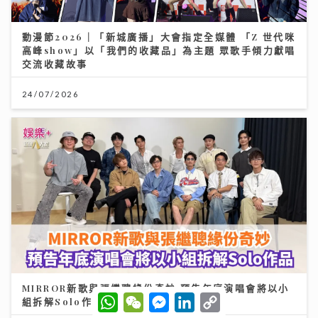
動漫節2026｜「新城廣播」大會指定全媒體 「Z 世代咪
高峰show」以「我們的收藏品」為主題 眾歌手傾力獻唱
交流收藏故事
24/07/2026
MIRROR新歌與張繼聰緣份奇妙 預告年底演唱會將以小
W
W
M
L
C
組拆解Solo作品
h
e
e
i
o