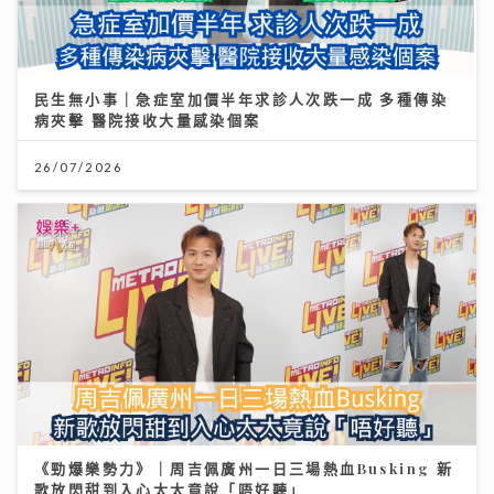
民生無小事｜急症室加價半年求診人次跌一成 多種傳染
病夾擊 醫院接收大量感染個案
26/07/2026
《勁爆樂勢力》｜周吉佩廣州一日三場熱血Busking 新
歌放閃甜到入心太太竟說「唔好聽」