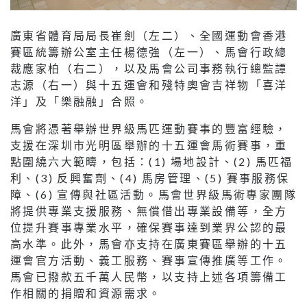
廣東省體育局局長崔劍（左二）、全國運動會香港
賽區統籌辦公室主任楊德強（左一）、馬會行政總
裁應家柏（右二），以及馬會公司事務執行總監譚
志源（右一）與十五運會和殘特奧會吉祥物「喜洋
洋」及「樂融融」合照。
馬會將憑著舉辦世界級馬匹運動賽事的豐富經驗，
支援在深圳市光明區舉辦的十五運會馬術賽事，重
點圍繞六大範疇，包括：(1) 場地設計、(2) 馬匹福
利、(3) 反興奮劑、(4) 馬房管理、(5) 賽事服務保
障、(6) 宣傳與社區活動。馬會世界級馬術專家團隊
將提供專業支援服務、無償借出專業設備等，全方
位提升賽事專業水平，確保賽事達到業界公認的最
高水準。此外，馬會亦支持在廣東賽區舉辦的十五
運會官方活動、義工服務、賽事宣傳推廣等工作。
馬會已撥款五千萬人民幣，以支持上述各項籌備工
作相關的捐贈和資源需求。