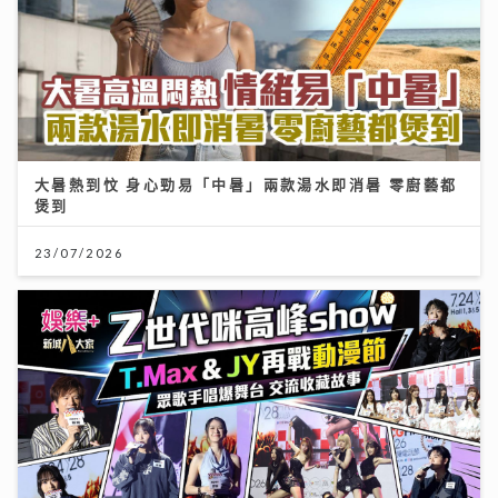
大暑熱到忟 身心勁易「中暑」兩款湯水即消暑 零廚藝都
煲到
23/07/2026