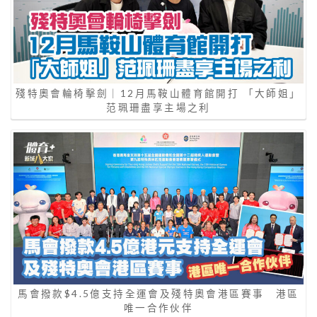
殘特奧會輪椅擊劍｜12月馬鞍山體育館開打 「大師姐」
范珮珊盡享主場之利
馬會撥款$4.5億支持全運會及殘特奧會港區賽事 港區
唯一合作伙伴