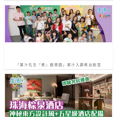
「菓汁先生『煮』題樂園」果汁入饌煮出創意