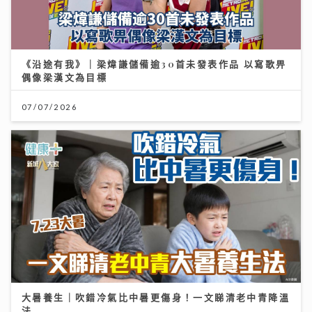
《沿途有我》｜梁煒謙儲備逾30首未發表作品 以寫歌畀
偶像梁漢文為目標
07/07/2026
大暑養生｜吹錯冷氣比中暑更傷身！一文睇清老中青降溫
法