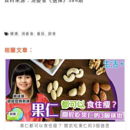
資料來源：消委會《選擇》584期
健康
,
消委會
,
番茄
,
飲食
相關文章：
果仁都可以食住瘦？ 關於吃果仁的3個迷思