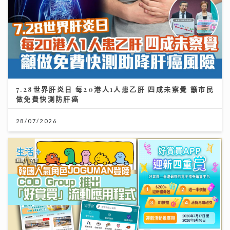
7.28世界肝炎日 每20港人1人患乙肝 四成未察覺 籲市民
做免費快測防肝癌
28/07/2026