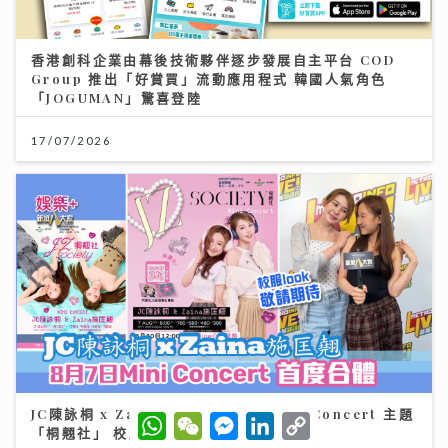
香港創科企業由幕後技術夥伴逐步發展自主平台 COD
Group 推出「好賞買」流動應用程式 韓國人氣角色
「JOGUMAN」驚喜登陸
17/07/2026
JC陳詠桐 x Zaina施匡翹首度合體Mini Concert 主題
W
W
M
L
C
「桐翹社」 校服look敬請期待
h
e
e
i
o