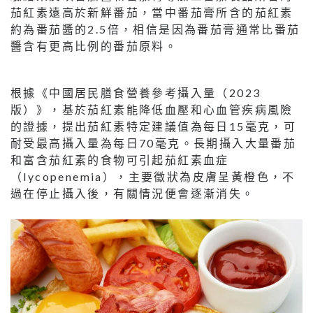
茄紅素遠高於新鮮番茄，當中番茄膏所含的茄紅素
約為番茄醬的2.5倍，相信是因為番茄膏通常比番茄
醬含有更高比例的番茄原料。
根據《中國居民膳食營養參考攝入量（2023
版）》，基於茄紅素能降低血壓和心血管疾病風險
的證據，提出茄紅素特定建議值為每日15毫克，可
耐受最高攝入量為每日70毫克。長期攝入大量番茄
和富含茄紅素的食物可引起茄紅素血症
（lycopenemia），主要徵狀為皮膚呈黃橙色，不
過在停止攝入後，有關情況便會逐漸消失。