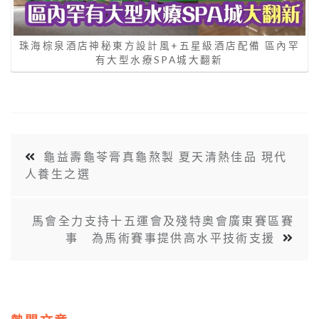
珠海棕泉酒店神秘東方設計風+五星級酒店配備 區內罕
有大型水療SPA城大翻新
龜益壽龜苓膏真龜熬製 夏天清熱佳品 現代
人養生之選
馬會全力支持十五運會及殘特奧會廣東賽區賽
事 為馬術賽事提供高水平技術支援