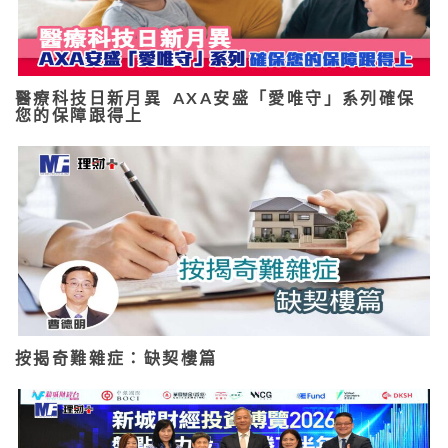
醫療科技日新月異 AXA安盛「愛唯守」系列確保
您的保障跟得上
按揭奇難雜症：缺契樓篇