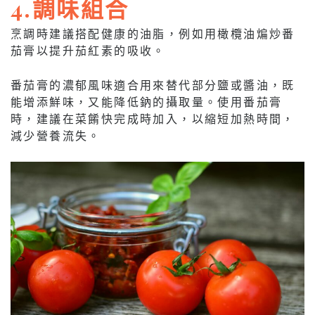
4.調味組合
烹調時建議搭配健康的油脂，例如用橄欖油煸炒番
茄膏以提升茄紅素的吸收。
番茄膏的濃郁風味適合用來替代部分鹽或醬油，既
能增添鮮味，又能降低鈉的攝取量。使用番茄膏
時，建議在菜餚快完成時加入，以縮短加熱時間，
減少營養流失。