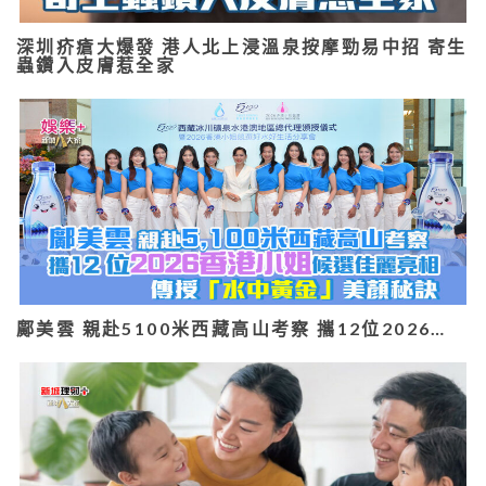
深圳疥瘡大爆發 港人北上浸溫泉按摩勁易中招 寄生
蟲鑽入皮膚惹全家
鄺美雲 親赴5100米西藏高山考察 攜12位2026…